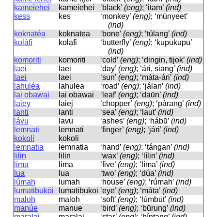
kameiehei
kameiehei
‘black’
(eng)
; ‘itam’
(ind)
kess
kes
‘monkey’
(eng)
; ‘mūnyeet’
(ind)
koknatéa
koknatea
‘bone’
(eng)
; ‘túlang’
(ind)
koláfi
kolafi
‘butterfly’
(eng)
; ‘kūpūkūpū’
(ind)
komoriti
komoriti
‘cold’
(eng)
; ‘dingin, tijok’
(ind)
laei
laei
‘day’
(eng)
; ‘ári, siang’
(ind)
laei
laei
‘sun’
(eng)
; ‘máta-ári’
(ind)
lahuléa
lahulea
‘road’
(eng)
; ‘jálan’
(ind)
lai obawai
lai obawai
‘leaf’
(eng)
; ‘daūn’
(ind)
laiey
laiej
‘chopper’
(eng)
; ‘párang’
(ind)
lanti
lanti
‘sea’
(eng)
; ‘laut’
(ind)
lávu
lavu
‘ashes’
(eng)
; ‘hábū’
(ind)
lemnati
lemnati
‘finger’
(eng)
; ‘jári’
(ind)
kokoli
kokoli
lemnatia
lemnatia
‘hand’
(eng)
; ‘tángan’
(ind)
lilin
lilin
‘wax’
(eng)
; ‘lílin’
(ind)
lima
lima
‘five’
(eng)
; ‘líma’
(ind)
lua
lua
‘two’
(eng)
; ‘dúa’
(ind)
lúmah
lumah
‘house’
(eng)
; ‘rúmah’
(ind)
lumatibukói
lumatibukoi
‘eye’
(eng)
; ‘máta’
(ind)
maloh
maloh
‘soft’
(eng)
; ‘lúmbūt’
(ind)
manúe
manue
‘bird’
(eng)
; ‘būrung’
(ind)
maralai
maralai
‘star’
(eng)
; ‘bíntang’
(ind)