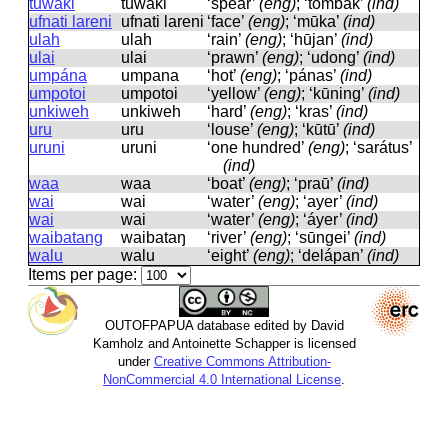
tuwáki
tuwaki
‘spear’
(eng)
; ‘tómbak’
(ind)
ufnati lareni
ufnati lareni
‘face’
(eng)
; ‘mūka’
(ind)
ulah
ulah
‘rain’
(eng)
; ‘hūjan’
(ind)
ulai
ulai
‘prawn’
(eng)
; ‘udong’
(ind)
umpána
umpana
‘hot’
(eng)
; ‘pánas’
(ind)
umpotoi
umpotoi
‘yellow’
(eng)
; ‘kūning’
(ind)
unkiweh
unkiweh
‘hard’
(eng)
; ‘kras’
(ind)
uru
uru
‘louse’
(eng)
; ‘kūtū’
(ind)
uruni
uruni
‘one hundred’
(eng)
; ‘sarátus’
(ind)
waa
waa
‘boat’
(eng)
; ‘praū’
(ind)
wai
wai
‘water’
(eng)
; ‘ayer’
(ind)
wai
wai
‘water’
(eng)
; ‘áyer’
(ind)
waibatang
waibataŋ
‘river’
(eng)
; ‘sūngei’
(ind)
walu
walu
‘eight’
(eng)
; ‘delápan’
(ind)
Items per page:
OUTOFPAPUA database edited by David
Kamholz and Antoinette Schapper is licensed
under
Creative Commons Attribution-
NonCommercial 4.0 International License
.