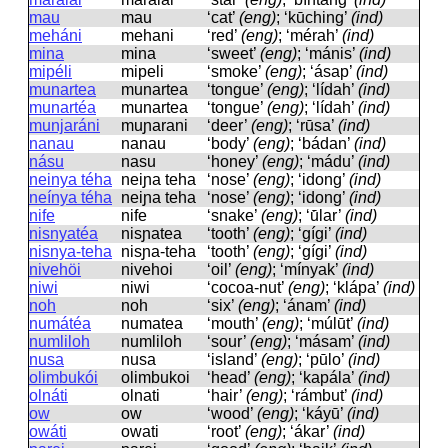
mau
mau
‘cat’
(eng)
; ‘kūching’
(ind)
meháni
mehani
‘red’
(eng)
; ‘mérah’
(ind)
mina
mina
‘sweet’
(eng)
; ‘mánis’
(ind)
mipéli
mipeli
‘smoke’
(eng)
; ‘ásap’
(ind)
munartea
munartea
‘tongue’
(eng)
; ‘lídah’
(ind)
munartéa
munartea
‘tongue’
(eng)
; ‘lídah’
(ind)
munjaráni
muɲarani
‘deer’
(eng)
; ‘rūsa’
(ind)
nanau
nanau
‘body’
(eng)
; ‘bádan’
(ind)
násu
nasu
‘honey’
(eng)
; ‘mádu’
(ind)
neinya téha
neiɲa teha
‘nose’
(eng)
; ‘idong’
(ind)
neínya téha
neiɲa teha
‘nose’
(eng)
; ‘idong’
(ind)
nife
nife
‘snake’
(eng)
; ‘ū́lar’
(ind)
nisnyatéa
nisɲatea
‘tooth’
(eng)
; ‘gígi’
(ind)
nisnya-teha
nisɲa-teha
‘tooth’
(eng)
; ‘gígi’
(ind)
nivehöi
nivehoi
‘oil’
(eng)
; ‘mínyak’
(ind)
niwi
niwi
‘cocoa-nut’
(eng)
; ‘klápa’
(ind)
noh
noh
‘six’
(eng)
; ‘ánam’
(ind)
numátéa
numatea
‘mouth’
(eng)
; ‘múlūt’
(ind)
numliloh
numliloh
‘sour’
(eng)
; ‘másam’
(ind)
nusa
nusa
‘island’
(eng)
; ‘pūlo’
(ind)
olimbukói
olimbukoi
‘head’
(eng)
; ‘kapála’
(ind)
olnáti
olnati
‘hair’
(eng)
; ‘rámbut’
(ind)
ow
ow
‘wood’
(eng)
; ‘káyū’
(ind)
owáti
owati
‘root’
(eng)
; ‘ákar’
(ind)