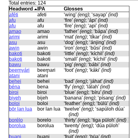
Total entries: 124
Headword
IPA
Glosses
aféti
afeti
‘wing’
(eng)
; ‘sayap’
(ind)
afu
afu
‘fire’
(eng)
; ‘ápi’
(ind)
afu
afu
‘fire’
(eng)
; ‘api’
(ind)
amao
amao
‘father’
(eng)
; ‘bápa’
(ind)
arimi
arimi
‘mat’
(eng)
; ‘tíkar’
(ind)
asu
asu
‘dog’
(eng)
; ‘ánjing’
(ind)
awin
awin
‘iron’
(eng)
; ‘bŭsi’
(ind)
bakoti
bakoti
‘little’
(eng)
; ‘kíchil’
(ind)
bakoti
bakoti
‘small’
(eng)
; ‘kíchil’
(ind)
bawu
bawu
‘pig’
(eng)
; ‘bábi’
(ind)
beernyári
beerɲari
‘foot’
(eng)
; ‘káki’
(ind)
atani
atani
behei
behei
‘bad’
(eng)
; ‘jáhat’
(ind)
béna
bena
‘fly’
(eng)
; ‘lálah’
(ind)
biroi
biroi
‘blue’
(eng)
; ‘bíru’
(ind)
biyeh
bijeh
‘banana’
(eng)
; ‘písang’
(ind)
boloi
boloi
‘feather’
(eng)
; ‘būlū’
(ind)
bōr lan lua
bor lan lua
‘twelve’
(eng)
; ‘sapúloh dúa’
(ind)
borélo
borelo
‘thirty’
(eng)
; ‘tiga pūloh’
(ind)
borolua
borolua
‘twenty’
(eng)
; ‘dúa pūloh’
(ind)
buani
buani
‘fruit’
(eng)
; ‘būa’
(ind)