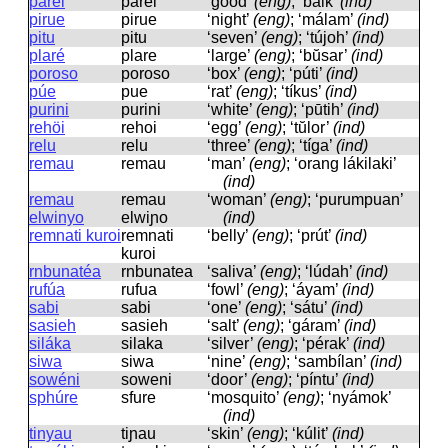
parei
parei
‘good’
(eng)
; ‘baik’
(ind)
pirue
pirue
‘night’
(eng)
; ‘málam’
(ind)
pitu
pitu
‘seven’
(eng)
; ‘tújoh’
(ind)
plaré
plare
‘large’
(eng)
; ‘bŭsar’
(ind)
poroso
poroso
‘box’
(eng)
; ‘púti’
(ind)
púe
pue
‘rat’
(eng)
; ‘tíkus’
(ind)
purini
purini
‘white’
(eng)
; ‘pūtih’
(ind)
rehöi
rehoi
‘egg’
(eng)
; ‘tŭlor’
(ind)
relu
relu
‘three’
(eng)
; ‘tíga’
(ind)
remau
remau
‘man’
(eng)
; ‘orang lákilaki’
(ind)
remau
remau
‘woman’
(eng)
; ‘purumpuan’
elwinyo
elwiɲo
(ind)
remnati kuroi
remnati
‘belly’
(eng)
; ‘prút’
(ind)
kuroi
rnbunatéa
rnbunatea
‘saliva’
(eng)
; ‘lúdah’
(ind)
rufúa
rufua
‘fowl’
(eng)
; ‘áyam’
(ind)
sabi
sabi
‘one’
(eng)
; ‘sátu’
(ind)
sasieh
sasieh
‘salt’
(eng)
; ‘gáram’
(ind)
siláka
silaka
‘silver’
(eng)
; ‘pérak’
(ind)
siwa
siwa
‘nine’
(eng)
; ‘sambílan’
(ind)
sowéni
soweni
‘door’
(eng)
; ‘píntu’
(ind)
sphúre
sfure
‘mosquito’
(eng)
; ‘nyámok’
(ind)
tinyau
tiɲau
‘skin’
(eng)
; ‘kúlit’
(ind)