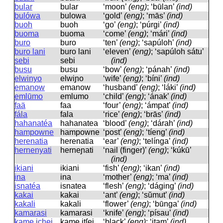
bular
bular
‘moon’
(eng)
; ‘būlan’
(ind)
bulówa
bulowa
‘gold’
(eng)
; ‘mās’
(ind)
buoh
buoh
‘go’
(eng)
; ‘púrgi’
(ind)
buoma
buoma
‘come’
(eng)
; ‘mári’
(ind)
buro
buro
‘ten’
(eng)
; ‘sapúloh’
(ind)
buro lani
buro lani
‘eleven’
(eng)
; ‘sapúloh sátu’
sebi
sebi
(ind)
busu
busu
‘bow’
(eng)
; ‘pánah’
(ind)
elwinyo
elwiɲo
‘wife’
(eng)
; ‘bíni’
(ind)
emanow
emanow
‘husband’
(eng)
; ‘láki’
(ind)
emlūmo
emlumo
‘child’
(eng)
; ‘ának’
(ind)
faä
faa
‘four’
(eng)
; ‘ámpat’
(ind)
fála
fala
‘rice’
(eng)
; ‘brās’
(ind)
hahanatéa
hahanatea
‘blood’
(eng)
; ‘dárah’
(ind)
hampowne
hampowne
‘post’
(eng)
; ‘tíeng’
(ind)
herenatia
herenatia
‘ear’
(eng)
; ‘telínga’
(ind)
hernenyati
herneɲati
‘nail (finger)’
(eng)
; ‘kúkū’
(ind)
ikiani
ikiani
‘fish’
(eng)
; ‘ikan’
(ind)
ina
ina
‘mother’
(eng)
; ‘ma’
(ind)
isnatéa
isnatea
‘flesh’
(eng)
; ‘dáging’
(ind)
kakai
kakai
‘ant’
(eng)
; ‘sŭmut’
(ind)
kakali
kakali
‘flower’
(eng)
; ‘būnga’
(ind)
kamarasi
kamarasi
‘knife’
(eng)
; ‘písau’
(ind)
kame ichei
kame itʃei
‘black’
(eng)
; ‘itam’
(ind)