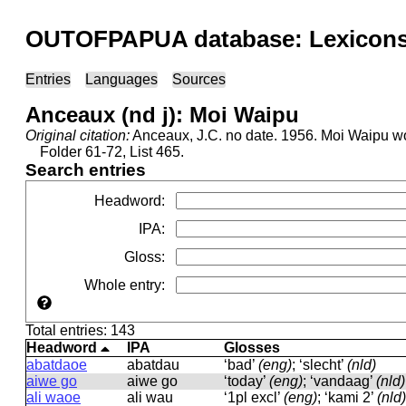
OUTOFPAPUA database: Lexicons 
Entries
Languages
Sources
Anceaux (nd j): Moi Waipu
Original citation:
Anceaux, J.C. no date. 1956. Moi Waipu word
Folder 61-72, List 465.
Search entries
Headword
:
IPA
:
Gloss
:
Whole entry
:
Total entries: 143
Headword
IPA
Glosses
abatdaoe
abatdau
‘bad’
(eng)
; ‘slecht’
(nld)
aiwe go
aiwe ɡo
‘today’
(eng)
; ‘vandaag’
(nld)
ali waoe
ali wau
‘1pl excl’
(eng)
; ‘kami 2’
(nld)