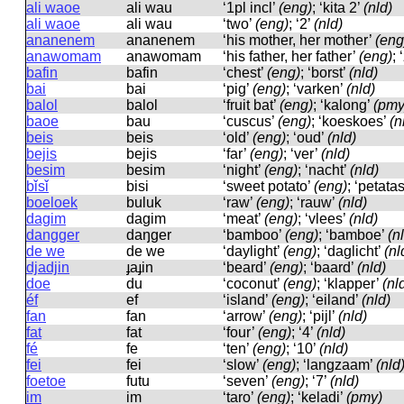
ali waoe
ali wau
‘1pl incl’
(eng)
; ‘kita 2’
(nld)
ali waoe
ali wau
‘two’
(eng)
; ‘2’
(nld)
ananenem
ananenem
‘his mother, her mother’
(eng
anawomam
anawomam
‘his father, her father’
(eng)
;
bafin
bafin
‘chest’
(eng)
; ‘borst’
(nld)
bai
bai
‘pig’
(eng)
; ‘varken’
(nld)
balol
balol
‘fruit bat’
(eng)
; ‘kalong’
(pmy
baoe
bau
‘cuscus’
(eng)
; ‘koeskoes’
(n
beis
beis
‘old’
(eng)
; ‘oud’
(nld)
bejis
bejis
‘far’
(eng)
; ‘ver’
(nld)
besim
besim
‘night’
(eng)
; ‘nacht’
(nld)
bǐsǐ
bisi
‘sweet potato’
(eng)
; ‘petata
boeloek
buluk
‘raw’
(eng)
; ‘rauw’
(nld)
dagim
daɡim
‘meat’
(eng)
; ‘vlees’
(nld)
dangger
daŋɡer
‘bamboo’
(eng)
; ‘bamboe’
(n
de we
de we
‘daylight’
(eng)
; ‘daglicht’
(nl
djadjin
ɟaɟin
‘beard’
(eng)
; ‘baard’
(nld)
doe
du
‘coconut’
(eng)
; ‘klapper’
(nl
éf
ef
‘island’
(eng)
; ‘eiland’
(nld)
fan
fan
‘arrow’
(eng)
; ‘pijl’
(nld)
fat
fat
‘four’
(eng)
; ‘4’
(nld)
fé
fe
‘ten’
(eng)
; ‘10’
(nld)
fei
fei
‘slow’
(eng)
; ‘langzaam’
(nld
foetoe
futu
‘seven’
(eng)
; ‘7’
(nld)
im
im
‘taro’
(eng)
; ‘keladi’
(pmy)