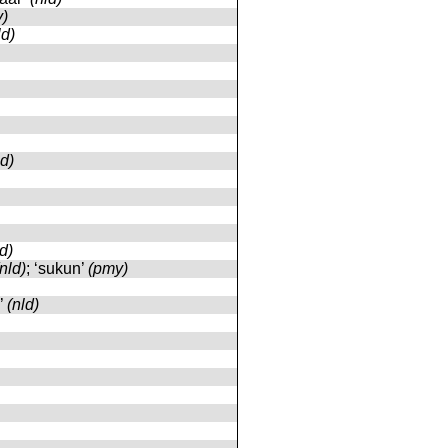
)
ld)
ld)
ld)
(nld)
; ‘sukun’
(pmy)
r’
(nld)