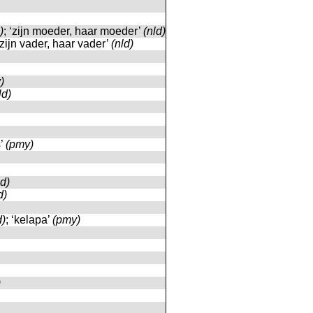
)
; ‘zijn moeder, haar moeder’
(nld)
 ‘zijn vader, haar vader’
(nld)
)
ld)
s’
(pmy)
ld)
d)
d)
; ‘kelapa’
(pmy)
)