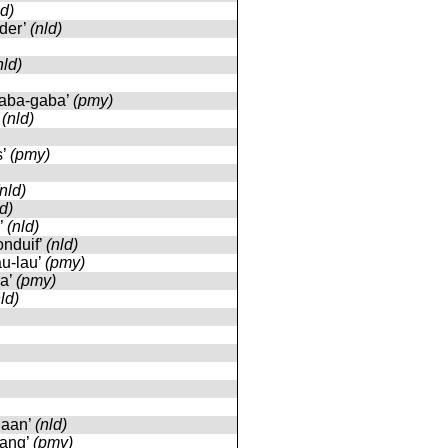
ld)
eder’
(nld)
nld)
gaba-gaba’
(pmy)
’
(nld)
s’
(pmy)
(nld)
ld)
k’
(nld)
oonduif’
(nld)
lau-lau’
(pmy)
ra’
(pmy)
ld)
haan’
(nld)
lang’
(pmy)