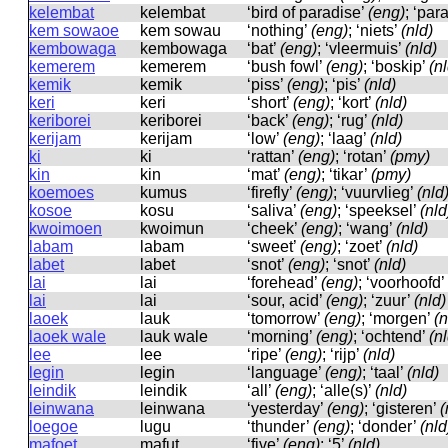
kelembat
kelembat
‘bird of paradise’
(eng)
; ‘par
kem sowaoe
kem sowau
‘nothing’
(eng)
; ‘niets’
(nld)
kembowaga
kembowaɡa
‘bat’
(eng)
; ‘vleermuis’
(nld)
kemerem
kemerem
‘bush fowl’
(eng)
; ‘boskip’
(n
kemik
kemik
‘piss’
(eng)
; ‘pis’
(nld)
keri
keri
‘short’
(eng)
; ‘kort’
(nld)
keriborei
keriborei
‘back’
(eng)
; ‘rug’
(nld)
kerijam
kerijam
‘low’
(eng)
; ‘laag’
(nld)
ki
ki
‘rattan’
(eng)
; ‘rotan’
(pmy)
kin
kin
‘mat’
(eng)
; ‘tikar’
(pmy)
koemoes
kumus
‘firefly’
(eng)
; ‘vuurvlieg’
(nld
kosoe
kosu
‘saliva’
(eng)
; ‘speeksel’
(nld
kwoimoen
kwoimun
‘cheek’
(eng)
; ‘wang’
(nld)
labam
labam
‘sweet’
(eng)
; ‘zoet’
(nld)
labet
labet
‘snot’
(eng)
; ‘snot’
(nld)
lai
lai
‘forehead’
(eng)
; ‘voorhoofd’
lai
lai
‘sour, acid’
(eng)
; ‘zuur’
(nld)
laoek
lauk
‘tomorrow’
(eng)
; ‘morgen’
(n
laoek wale
lauk wale
‘morning’
(eng)
; ‘ochtend’
(n
lee
lee
‘ripe’
(eng)
; ‘rijp’
(nld)
legin
leɡin
‘language’
(eng)
; ‘taal’
(nld)
leindik
leindik
‘all’
(eng)
; ‘alle(s)’
(nld)
leinwana
leinwana
‘yesterday’
(eng)
; ‘gisteren’
(
loegoe
luɡu
‘thunder’
(eng)
; ‘donder’
(nld
mafoet
mafut
‘five’
(eng)
; ‘5’
(nld)