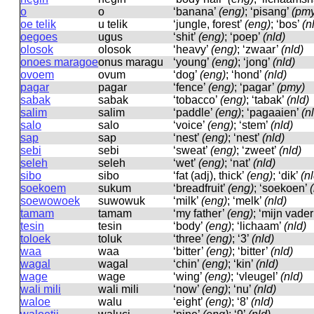
o
o
‘banana’
(eng)
; ‘pisang’
(pmy
oe telik
u telik
‘jungle, forest’
(eng)
; ‘bos’
(n
oegoes
uɡus
‘shit’
(eng)
; ‘poep’
(nld)
olosok
olosok
‘heavy’
(eng)
; ‘zwaar’
(nld)
onoes maragoe
onus maraɡu
‘young’
(eng)
; ‘jong’
(nld)
ovoem
ovum
‘dog’
(eng)
; ‘hond’
(nld)
pagar
paɡar
‘fence’
(eng)
; ‘pagar’
(pmy)
sabak
sabak
‘tobacco’
(eng)
; ‘tabak’
(nld)
salim
salim
‘paddle’
(eng)
; ‘pagaaien’
(n
salo
salo
‘voice’
(eng)
; ‘stem’
(nld)
sap
sap
‘nest’
(eng)
; ‘nest’
(nld)
sebi
sebi
‘sweat’
(eng)
; ‘zweet’
(nld)
seleh
seleh
‘wet’
(eng)
; ‘nat’
(nld)
sibo
sibo
‘fat (adj), thick’
(eng)
; ‘dik’
(n
soekoem
sukum
‘breadfruit’
(eng)
; ‘soekoen’
soewowoek
suwowuk
‘milk’
(eng)
; ‘melk’
(nld)
tamam
tamam
‘my father’
(eng)
; ‘mijn vade
tesin
tesin
‘body’
(eng)
; ‘lichaam’
(nld)
toloek
toluk
‘three’
(eng)
; ‘3’
(nld)
waa
waa
‘bitter’
(eng)
; ‘bitter’
(nld)
wagal
waɡal
‘chin’
(eng)
; ‘kin’
(nld)
wage
waɡe
‘wing’
(eng)
; ‘vleugel’
(nld)
wali mili
wali mili
‘now’
(eng)
; ‘nu’
(nld)
waloe
walu
‘eight’
(eng)
; ‘8’
(nld)