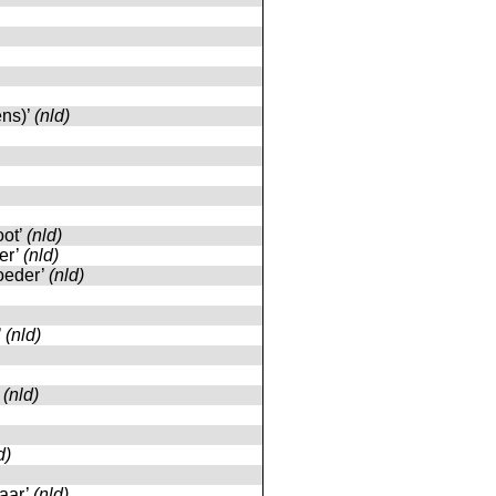
ens)’
(nld)
oot’
(nld)
er’
(nld)
oeder’
(nld)
’
(nld)
’
(nld)
d)
haar’
(nld)