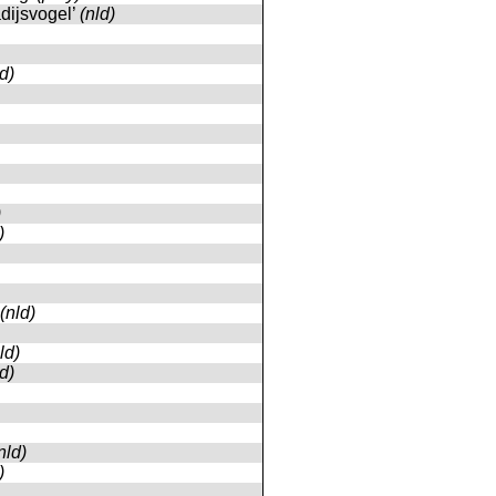
adijsvogel’
(nld)
ld)
)
)
(nld)
ld)
ld)
nld)
)