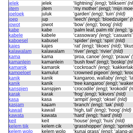
jelek
jelek
‘lightning’
(eng)
; ‘bliksem’
(n
jitem
jitem
‘my mother’
(eng)
; ‘mijn mo
joeloek
juluk
‘garden’
(eng)
; ‘tuin’
(nld)
joep
jup
‘leech’
(eng)
; ‘bloedzuiger’
(
jowot
jowot
‘bow’
(eng)
; ‘boog’
(nld)
kabe
kabe
‘palm leaf, palm rib’
(eng)
; ‘
kabele
kabele
‘cassowary’
(eng)
; ‘casuaris
kaboesel
kabusel
‘spider’
(eng)
; ‘spin’
(nld)
kajes
kajes
‘rat’
(eng)
; ‘tikoes’
(nld)
; ‘tiku
kalawalam
kalawalam
‘river’
(eng)
; ‘rivier’
(nld)
kama
kama
‘proa, canoe’
(eng)
; ‘prauw’
kamanlein
kamanlein
‘bush fowl’
(eng)
; ‘boskip’
(n
kamarok
kamarok
‘cockroach’
(eng)
; ‘kakkerla
kamoeloet
kamulut
‘crowned pigeon’
(eng)
; ‘kr
kanik
kanik
‘kangaroo, wallaby’
(eng)
; ‘
kanik
kanik
‘tree kangaroo’
(eng)
; ‘wake
kanspjen
kanspjen
‘crocodile’
(eng)
; ‘krokodil’
(n
karak
karak
‘frog’
(eng)
; ‘kikvors’
(nld)
kasa
kasa
‘armpit’
(eng)
; ‘oksel’
(nld)
kasjam
kaɕam
‘branch’
(eng)
; ‘tak’
(nld)
kawail
kawail
‘high, tall’
(eng)
; ‘hoog’
(nld)
kawata
kawata
‘hard’
(eng)
; ‘hard’
(nld)
keit
keit
‘house’
(eng)
; ‘huis’
(nld)
kelem tjik
kelem cik
‘grasshopper’
(eng)
; ‘sprink
kelem wolo
kelem wolo
‘kunai grass’
(eng)
; ‘alang-a