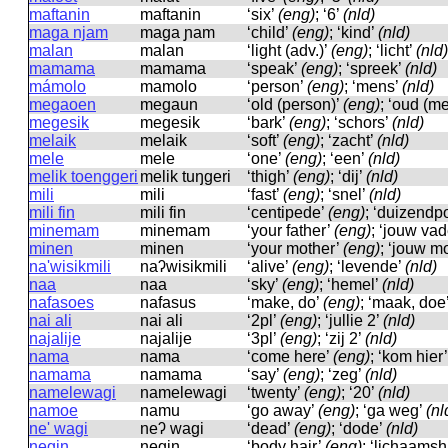
maftanin
maftanin
‘six’
(eng)
; ‘6’
(nld)
maga njam
maɡa ɲam
‘child’
(eng)
; ‘kind’
(nld)
malan
malan
‘light (adv.)’
(eng)
; ‘licht’
(nld)
mamama
mamama
‘speak’
(eng)
; ‘spreek’
(nld)
mámolo
mamolo
‘person’
(eng)
; ‘mens’
(nld)
megaoen
meɡaun
‘old (person)’
(eng)
; ‘oud (m
megesik
meɡesik
‘bark’
(eng)
; ‘schors’
(nld)
melaik
melaik
‘soft’
(eng)
; ‘zacht’
(nld)
mele
mele
‘one’
(eng)
; ‘een’
(nld)
melik toenggeri
melik tuŋɡeri
‘thigh’
(eng)
; ‘dij’
(nld)
mili
mili
‘fast’
(eng)
; ‘snel’
(nld)
mili fin
mili fin
‘centipede’
(eng)
; ‘duizendp
minemam
minemam
‘your father’
(eng)
; ‘jouw vad
minen
minen
‘your mother’
(eng)
; ‘jouw m
na'wisikmili
naʔwisikmili
‘alive’
(eng)
; ‘levende’
(nld)
naa
naa
‘sky’
(eng)
; ‘hemel’
(nld)
nafasoes
nafasus
‘make, do’
(eng)
; ‘maak, doe
nai ali
nai ali
‘2pl’
(eng)
; ‘jullie 2’
(nld)
najalije
najalije
‘3pl’
(eng)
; ‘zij 2’
(nld)
nama
nama
‘come here’
(eng)
; ‘kom hier
namama
namama
‘say’
(eng)
; ‘zeg’
(nld)
namelewagi
namelewaɡi
‘twenty’
(eng)
; ‘20’
(nld)
namoe
namu
‘go away’
(eng)
; ‘ga weg’
(nl
ne' wagi
neʔ waɡi
‘dead’
(eng)
; ‘dode’
(nld)
negin
neɡin
‘body hair’
(eng)
; ‘lichaams