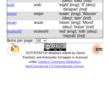
(deu)
; ‘batu’
(ind)
wah
wah
‘eight’
(eng)
; ‘8’
(deu)
;
‘delapan’
(ind)
wejer
wejer
‘water’
(eng)
; ‘Wasser’
(deu)
; ‘ajer’
(ind)
wuan
wuan
‘moon’
(eng)
; ‘Mond’
(deu)
; ‘bulan’
(ind)
wulwuhl
wulwuhl
‘red’
(eng)
; ‘roth’
(deu)
;
‘mejrab’
(ind)
Items per page:
OUTOFPAPUA database edited by David
Kamholz and Antoinette Schapper is licensed
under
Creative Commons Attribution-
NonCommercial 4.0 International License
.