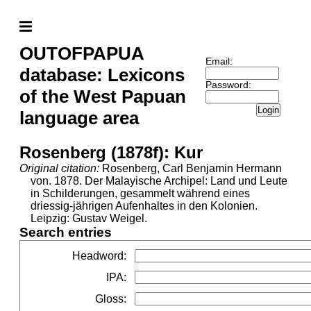
OUTOFPAPUA
Email:
database: Lexicons
Password:
of the West Papuan
Login
language area
Rosenberg (1878f): Kur
Original citation:
Rosenberg, Carl Benjamin Hermann
von. 1878. Der Malayische Archipel: Land und Leute
in Schilderungen, gesammelt während eines
driessig-jährigen Aufenhaltes in den Kolonien.
Leipzig: Gustav Weigel.
Search entries
Headword
:
IPA
:
Gloss
: