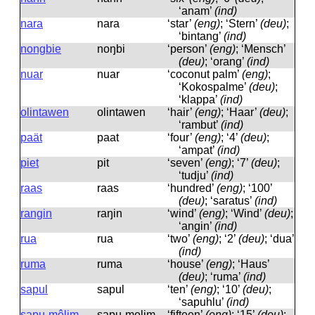
‘anam’
(ind)
nara
nara
‘star’
(eng)
; ‘Stern’
(deu)
;
‘bintang’
(ind)
nongbie
noŋbi
‘person’
(eng)
; ‘Mensch’
(deu)
; ‘orang’
(ind)
nuar
nuar
‘coconut palm’
(eng)
;
‘Kokospalme’
(deu)
;
‘klappa’
(ind)
olintawen
olintawen
‘hair’
(eng)
; ‘Haar’
(deu)
;
‘rambut’
(ind)
paät
paat
‘four’
(eng)
; ‘4’
(deu)
;
‘ampat’
(ind)
piet
pit
‘seven’
(eng)
; ‘7’
(deu)
;
‘tudju’
(ind)
raas
raas
‘hundred’
(eng)
; ‘100’
(deu)
; ‘saratus’
(ind)
rangin
raŋin
‘wind’
(eng)
; ‘Wind’
(deu)
;
‘angin’
(ind)
rua
rua
‘two’
(eng)
; ‘2’
(deu)
; ‘dua’
(ind)
ruma
ruma
‘house’
(eng)
; ‘Haus’
(deu)
; ‘ruma’
(ind)
sapul
sapul
‘ten’
(eng)
; ‘10’
(deu)
;
‘sapuhlu’
(ind)
sapu-mêlim
sapu-melim
‘fifteen’
(eng)
; ‘15’
(deu)
;