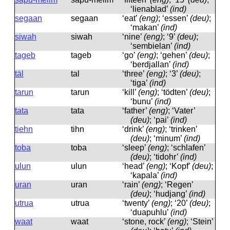
‘lienablad’
(ind)
segaan
segaan
‘eat’
(eng)
; ‘essen’
(deu)
;
‘makan’
(ind)
siwah
siwah
‘nine’
(eng)
; ‘9’
(deu)
;
‘sembielan’
(ind)
tageb
tageb
‘go’
(eng)
; ‘gehen’
(deu)
;
‘berdjallan’
(ind)
täl
tal
‘three’
(eng)
; ‘3’
(deu)
;
‘tiga’
(ind)
tarun
tarun
‘kill’
(eng)
; ‘tödten’
(deu)
;
‘bunu’
(ind)
tata
tata
‘father’
(eng)
; ‘Vater’
(deu)
; ‘pai’
(ind)
tiehn
tihn
‘drink’
(eng)
; ‘trinken’
(deu)
; ‘minum’
(ind)
toba
toba
‘sleep’
(eng)
; ‘schlafen’
(deu)
; ‘tidohr’
(ind)
ulun
ulun
‘head’
(eng)
; ‘Kopf’
(deu)
;
‘kapala’
(ind)
uran
uran
‘rain’
(eng)
; ‘Regen’
(deu)
; ‘hudjang’
(ind)
utrua
utrua
‘twenty’
(eng)
; ‘20’
(deu)
;
‘duapuhlu’
(ind)
waat
waat
‘stone, rock’
(eng)
; ‘Stein’