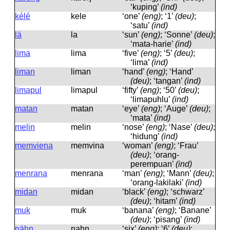
‘kuping’
(ind)
kélé
kele
‘one’
(eng)
; ‘1’
(deu)
;
‘satu’
(ind)
lä
la
‘sun’
(eng)
; ‘Sonne’
(deu)
;
‘mata-harie’
(ind)
lima
lima
‘five’
(eng)
; ‘5’
(deu)
;
‘lima’
(ind)
liman
liman
‘hand’
(eng)
; ‘Hand’
(deu)
; ‘tangan’
(ind)
limapul
limapul
‘fifty’
(eng)
; ‘50’
(deu)
;
‘limapuhlu’
(ind)
matan
matan
‘eye’
(eng)
; ‘Auge’
(deu)
;
‘mata’
(ind)
melin
melin
‘nose’
(eng)
; ‘Nase’
(deu)
;
‘hidung’
(ind)
memviena
memvina
‘woman’
(eng)
; ‘Frau’
(deu)
; ‘orang-
perempuan’
(ind)
menrana
menrana
‘man’
(eng)
; ‘Mann’
(deu)
;
‘orang-lakilaki’
(ind)
midan
midan
‘black’
(eng)
; ‘schwarz’
(deu)
; ‘hitam’
(ind)
muk
muk
‘banana’
(eng)
; ‘Banane’
(deu)
; ‘pisang’
(ind)
nähn
nahn
‘six’
(eng)
; ‘6’
(deu)
;