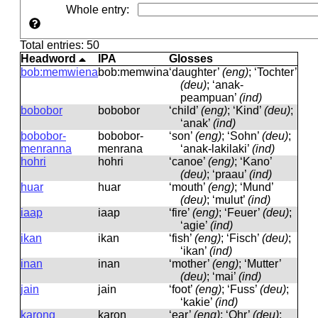
Whole entry
:
Total entries: 50
Headword
IPA
Glosses
bob:memwiena
bob:memwina
‘daughter’
(eng)
; ‘Tochter’
(deu)
; ‘anak-
peampuan’
(ind)
bobobor
bobobor
‘child’
(eng)
; ‘Kind’
(deu)
;
‘anak’
(ind)
bobobor-
bobobor-
‘son’
(eng)
; ‘Sohn’
(deu)
;
menranna
menrana
‘anak-lakilaki’
(ind)
hohri
hohri
‘canoe’
(eng)
; ‘Kano’
(deu)
; ‘praau’
(ind)
huar
huar
‘mouth’
(eng)
; ‘Mund’
(deu)
; ‘mulut’
(ind)
iaap
iaap
‘fire’
(eng)
; ‘Feuer’
(deu)
;
‘agie’
(ind)
ikan
ikan
‘fish’
(eng)
; ‘Fisch’
(deu)
;
‘ikan’
(ind)
inan
inan
‘mother’
(eng)
; ‘Mutter’
(deu)
; ‘mai’
(ind)
jain
jain
‘foot’
(eng)
; ‘Fuss’
(deu)
;
‘kakie’
(ind)
karong
karoŋ
‘ear’
(eng)
; ‘Ohr’
(deu)
;