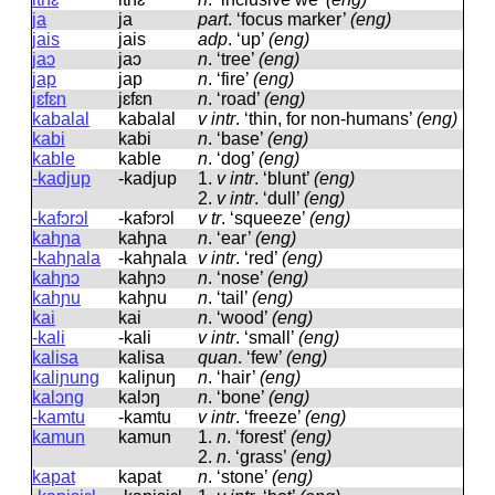
ja
ja
part
.
‘focus marker’
(eng)
jais
jais
adp
.
‘up’
(eng)
jaɔ
jaɔ
n
.
‘tree’
(eng)
jap
jap
n
.
‘fire’
(eng)
jɛfɛn
jɛfɛn
n
.
‘road’
(eng)
kabalal
kabalal
v intr
.
‘thin, for non-humans’
(eng)
kabi
kabi
n
.
‘base’
(eng)
kable
kable
n
.
‘dog’
(eng)
-kadjup
-kadjup
1.
v intr
.
‘blunt’
(eng)
2.
v intr
.
‘dull’
(eng)
-kafɔrɔl
-kafɔrɔl
v tr
.
‘squeeze’
(eng)
kahɲa
kahɲa
n
.
‘ear’
(eng)
-kahɲala
-kahɲala
v intr
.
‘red’
(eng)
kahɲɔ
kahɲɔ
n
.
‘nose’
(eng)
kahɲu
kahɲu
n
.
‘tail’
(eng)
kai
kai
n
.
‘wood’
(eng)
-kali
-kali
v intr
.
‘small’
(eng)
kalisa
kalisa
quan
.
‘few’
(eng)
kaliɲung
kaliɲuŋ
n
.
‘hair’
(eng)
kalɔng
kalɔŋ
n
.
‘bone’
(eng)
-kamtu
-kamtu
v intr
.
‘freeze’
(eng)
kamun
kamun
1.
n
.
‘forest’
(eng)
2.
n
.
‘grass’
(eng)
kapat
kapat
n
.
‘stone’
(eng)