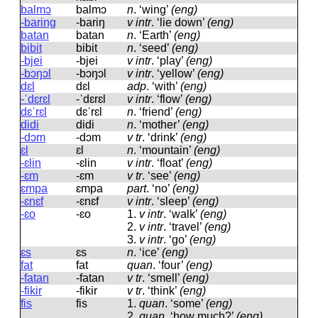
balmɔ
balmɔ
n
.
‘wing’
(eng)
-baring
-bariŋ
v intr
.
‘lie down’
(eng)
batan
batan
n
.
‘Earth’
(eng)
bibit
bibit
n
.
‘seed’
(eng)
-bjei
-bjei
v intr
.
‘play’
(eng)
-bɔŋɔl
-bɔŋɔl
v intr
.
‘yellow’
(eng)
dɛl
dɛl
adp
.
‘with’
(eng)
-ˈdɛrɛl
-ˈdɛrɛl
v intr
.
‘flow’
(eng)
dɛˈrɛl
dɛˈrɛl
n
.
‘friend’
(eng)
didi
didi
n
.
‘mother’
(eng)
-dɔm
-dɔm
v tr
.
‘drink’
(eng)
ɛl
ɛl
n
.
‘mountain’
(eng)
-ɛlin
-ɛlin
v intr
.
‘float’
(eng)
-ɛm
-ɛm
v tr
.
‘see’
(eng)
ɛmpa
ɛmpa
part
.
‘no’
(eng)
-ɛnɛf
-ɛnɛf
v intr
.
‘sleep’
(eng)
-ɛo
-ɛo
1.
v intr
.
‘walk’
(eng)
2.
v intr
.
‘travel’
(eng)
3.
v intr
.
‘go’
(eng)
ɛs
ɛs
n
.
‘ice’
(eng)
fat
fat
quan
.
‘four’
(eng)
-fatan
-fatan
v tr
.
‘smell’
(eng)
-fikir
-fikir
v tr
.
‘think’
(eng)
fis
fis
1.
quan
.
‘some’
(eng)
2.
quan
.
‘how much?’
(eng)