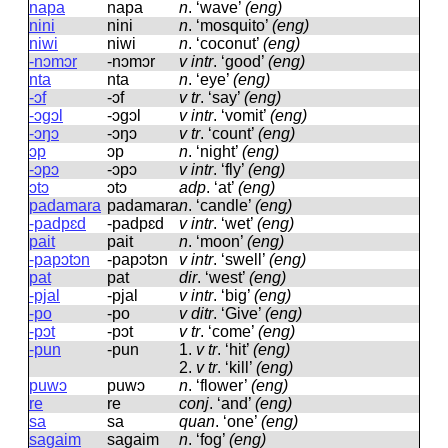
napa
napa
n
.
‘wave’
(eng)
nini
nini
n
.
‘mosquito’
(eng)
niwi
niwi
n
.
‘coconut’
(eng)
-nɔmɔr
-nɔmɔr
v intr
.
‘good’
(eng)
nta
nta
n
.
‘eye’
(eng)
-ɔf
-ɔf
v tr
.
‘say’
(eng)
-ɔgɔl
-ɔɡɔl
v intr
.
‘vomit’
(eng)
-ɔŋɔ
-ɔŋɔ
v tr
.
‘count’
(eng)
ɔp
ɔp
n
.
‘night’
(eng)
-ɔpɔ
-ɔpɔ
v intr
.
‘fly’
(eng)
ɔtɔ
ɔtɔ
adp
.
‘at’
(eng)
padamara
padamara
n
.
‘candle’
(eng)
-padpɛd
-padpɛd
v intr
.
‘wet’
(eng)
pait
pait
n
.
‘moon’
(eng)
-papɔtɔn
-papɔtɔn
v intr
.
‘swell’
(eng)
pat
pat
dir
.
‘west’
(eng)
-pjal
-pjal
v intr
.
‘big’
(eng)
-po
-po
v ditr
.
‘Give’
(eng)
-pɔt
-pɔt
v tr
.
‘come’
(eng)
-pun
-pun
1.
v tr
.
‘hit’
(eng)
2.
v tr
.
‘kill’
(eng)
puwɔ
puwɔ
n
.
‘flower’
(eng)
re
re
conj
.
‘and’
(eng)
sa
sa
quan
.
‘one’
(eng)
sagaim
saɡaim
n
.
‘fog’
(eng)