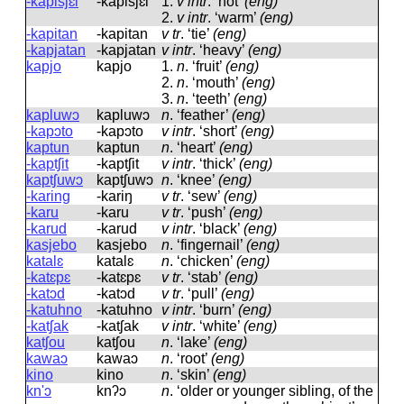
-kapisjɛl
-kapisjɛl
1.
v intr
.
‘hot’
(eng)
2.
v intr
.
‘warm’
(eng)
-kapitan
-kapitan
v tr
.
‘tie’
(eng)
-kapjatan
-kapjatan
v intr
.
‘heavy’
(eng)
kapjo
kapjo
1.
n
.
‘fruit’
(eng)
2.
n
.
‘mouth’
(eng)
3.
n
.
‘teeth’
(eng)
kapluwɔ
kapluwɔ
n
.
‘feather’
(eng)
-kapɔto
-kapɔto
v intr
.
‘short’
(eng)
kaptun
kaptun
n
.
‘heart’
(eng)
-kaptʃit
-kaptʃit
v intr
.
‘thick’
(eng)
kaptʃuwɔ
kaptʃuwɔ
n
.
‘knee’
(eng)
-karing
-kariŋ
v tr
.
‘sew’
(eng)
-karu
-karu
v tr
.
‘push’
(eng)
-karud
-karud
v intr
.
‘black’
(eng)
kasjebo
kasjebo
n
.
‘fingernail’
(eng)
katalɛ
katalɛ
n
.
‘chicken’
(eng)
-katɛpɛ
-katɛpɛ
v tr
.
‘stab’
(eng)
-katɔd
-katɔd
v tr
.
‘pull’
(eng)
-katuhno
-katuhno
v intr
.
‘burn’
(eng)
-katʃak
-katʃak
v intr
.
‘white’
(eng)
katʃou
katʃou
n
.
‘lake’
(eng)
kawaɔ
kawaɔ
n
.
‘root’
(eng)
kino
kino
n
.
‘skin’
(eng)
kn'ɔ
knʔɔ
n
.
‘older or younger sibling, of the