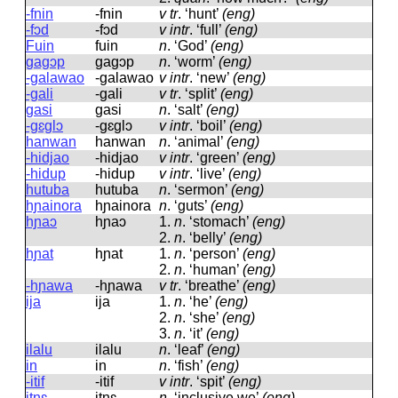
-fnin
-fnin
v tr
.
‘hunt’
(eng)
-fɔd
-fɔd
v intr
.
‘full’
(eng)
Fuin
fuin
n
.
‘God’
(eng)
gagɔp
ɡaɡɔp
n
.
‘worm’
(eng)
-galawao
-ɡalawao
v intr
.
‘new’
(eng)
-gali
-ɡali
v tr
.
‘split’
(eng)
gasi
ɡasi
n
.
‘salt’
(eng)
-gɛglɔ
-ɡɛɡlɔ
v intr
.
‘boil’
(eng)
hanwan
hanwan
n
.
‘animal’
(eng)
-hidjao
-hidjao
v intr
.
‘green’
(eng)
-hidup
-hidup
v intr
.
‘live’
(eng)
hutuba
hutuba
n
.
‘sermon’
(eng)
hɲainora
hɲainora
n
.
‘guts’
(eng)
hɲaɔ
hɲaɔ
1.
n
.
‘stomach’
(eng)
2.
n
.
‘belly’
(eng)
hɲat
hɲat
1.
n
.
‘person’
(eng)
2.
n
.
‘human’
(eng)
-hɲawa
-hɲawa
v tr
.
‘breathe’
(eng)
ija
ija
1.
n
.
‘he’
(eng)
2.
n
.
‘she’
(eng)
3.
n
.
‘it’
(eng)
ilalu
ilalu
n
.
‘leaf’
(eng)
in
in
n
.
‘fish’
(eng)
-itif
-itif
v intr
.
‘spit’
(eng)
itnɛ
itnɛ
n
.
‘inclusive we’
(eng)