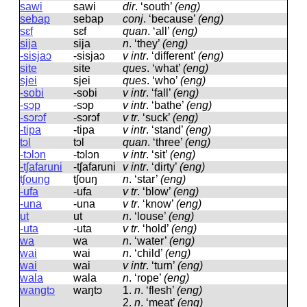
sawi
sawi
dir
.
‘south’
(eng)
sebap
sebap
conj
.
‘because’
(eng)
sɛf
sɛf
quan
.
‘all’
(eng)
sija
sija
n
.
‘they’
(eng)
-sisjaɔ
-sisjaɔ
v intr
.
‘different’
(eng)
site
site
ques
.
‘what’
(eng)
sjei
sjei
ques
.
‘who’
(eng)
-sobi
-sobi
v intr
.
‘fall’
(eng)
-sɔp
-sɔp
v intr
.
‘bathe’
(eng)
-sɔrɔf
-sɔrɔf
v tr
.
‘suck’
(eng)
-tipa
-tipa
v intr
.
‘stand’
(eng)
tɔl
tɔl
quan
.
‘three’
(eng)
-tɔlɔn
-tɔlɔn
v intr
.
‘sit’
(eng)
-tʃafaruni
-tʃafaruni
v intr
.
‘dirty’
(eng)
tʃoung
tʃouŋ
n
.
‘star’
(eng)
-ufa
-ufa
v tr
.
‘blow’
(eng)
-una
-una
v tr
.
‘know’
(eng)
ut
ut
n
.
‘louse’
(eng)
-uta
-uta
v tr
.
‘hold’
(eng)
wa
wa
n
.
‘water’
(eng)
wai
wai
n
.
‘child’
(eng)
wai
wai
v intr
.
‘turn’
(eng)
wala
wala
n
.
‘rope’
(eng)
wangtɔ
waŋtɔ
1.
n
.
‘flesh’
(eng)
2.
n
.
‘meat’
(eng)