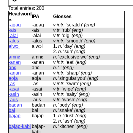
Total entries: 200
Headword
IPA
Glosses
-agag
-aɡaɡ
v intr
.
‘scratch’
(eng)
-ais
-ais
v tr
.
‘rub’
(eng)
-alai
-alai
v tr
.
‘dig’
(eng)
-alus
-alus
v intr
.
‘smooth’
(eng)
alwɔl
alwɔl
1.
n
.
‘day’
(eng)
2.
n
.
‘sun’
(eng)
amnɛ
amnɛ
n
.
‘exclusive we’
(eng)
-anan
-anan
v intr
.
‘eat’
(eng)
anɛ
anɛ
n
.
‘I’
(eng)
-aŋan
-aŋan
v intr
.
‘sharp’
(eng)
aoja
aoja
n
.
‘singular you’
(eng)
-as
-as
v intr
.
‘swim’
(eng)
-asai
-asai
v tr
.
‘wipe’
(eng)
-asin
-asin
v intr
.
‘salty’
(eng)
-aus
-aus
v tr
.
‘wash’
(eng)
badan
badan
n
.
‘body’
(eng)
bai
bai
n
.
‘snake’
(eng)
bajap
bajap
1.
n
.
‘dust’
(eng)
2.
n
.
‘ash’
(eng)
bajap-kabi
bajap-
n
.
‘kitchen’
(eng)
kabi