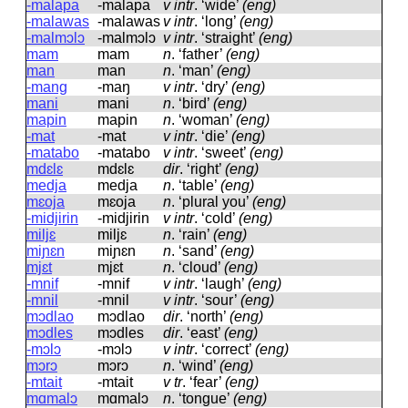
-malapa
-malapa
v intr
.
‘wide’
(eng)
-malawas
-malawas
v intr
.
‘long’
(eng)
-malmɔlɔ
-malmɔlɔ
v intr
.
‘straight’
(eng)
mam
mam
n
.
‘father’
(eng)
man
man
n
.
‘man’
(eng)
-mang
-maŋ
v intr
.
‘dry’
(eng)
mani
mani
n
.
‘bird’
(eng)
mapin
mapin
n
.
‘woman’
(eng)
-mat
-mat
v intr
.
‘die’
(eng)
-matabo
-matabo
v intr
.
‘sweet’
(eng)
mdɛlɛ
mdɛlɛ
dir
.
‘right’
(eng)
medja
medja
n
.
‘table’
(eng)
mɛoja
mɛoja
n
.
‘plural you’
(eng)
-midjirin
-midjirin
v intr
.
‘cold’
(eng)
miljɛ
miljɛ
n
.
‘rain’
(eng)
miɲɛn
miɲɛn
n
.
‘sand’
(eng)
mjɛt
mjɛt
n
.
‘cloud’
(eng)
-mnif
-mnif
v intr
.
‘laugh’
(eng)
-mnil
-mnil
v intr
.
‘sour’
(eng)
mɔdlao
mɔdlao
dir
.
‘north’
(eng)
mɔdles
mɔdles
dir
.
‘east’
(eng)
-mɔlɔ
-mɔlɔ
v intr
.
‘correct’
(eng)
mɔrɔ
mɔrɔ
n
.
‘wind’
(eng)
-mtait
-mtait
v tr
.
‘fear’
(eng)
mɑmalɔ
mɑmalɔ
n
.
‘tongue’
(eng)