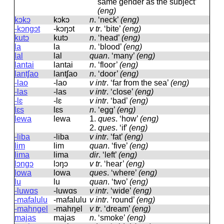
same gender as the subject’
(eng)
kɔkɔ
kɔkɔ
n
.
‘neck’
(eng)
-kɔngɔt
-kɔŋɔt
v tr
.
‘bite’
(eng)
kutɔ
kutɔ
n
.
‘head’
(eng)
la
la
n
.
‘blood’
(eng)
lal
lal
quan
.
‘many’
(eng)
lantai
lantai
n
.
‘floor’
(eng)
lantʃao
lantʃao
n
.
‘door’
(eng)
-lao
-lao
v intr
.
‘far from the sea’
(eng)
-las
-las
v intr
.
‘close’
(eng)
-lɛ
-lɛ
v intr
.
‘bad’
(eng)
lɛs
lɛs
n
.
‘egg’
(eng)
lewa
lewa
1.
ques
.
‘how’
(eng)
2.
ques
.
‘if’
(eng)
-liba
-liba
v intr
.
‘fat’
(eng)
lim
lim
quan
.
‘five’
(eng)
lima
lima
dir
.
‘left’
(eng)
lɔngɔ
lɔŋɔ
v tr
.
‘hear’
(eng)
lowa
lowa
ques
.
‘where’
(eng)
lu
lu
quan
.
‘two’
(eng)
-luwɑs
-luwɑs
v intr
.
‘wide’
(eng)
-mafalulu
-mafalulu
v intr
.
‘round’
(eng)
-mahngel
-mahŋel
v tr
.
‘dream’
(eng)
majas
majas
n
.
‘smoke’
(eng)