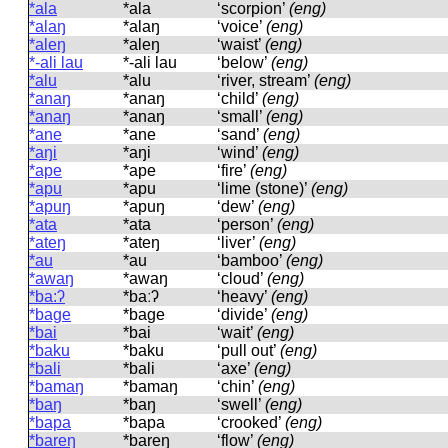
*ala
*ala
‘scorpion’
(eng)
*alaŋ
*alaŋ
‘voice’
(eng)
*aleŋ
*aleŋ
‘waist’
(eng)
*-ali lau
*-ali lau
‘below’
(eng)
*alu
*alu
‘river, stream’
(eng)
*anaŋ
*anaŋ
‘child’
(eng)
*anaŋ
*anaŋ
‘small’
(eng)
*ane
*ane
‘sand’
(eng)
*aŋi
*aŋi
‘wind’
(eng)
*ape
*ape
‘fire’
(eng)
*apu
*apu
‘lime (stone)’
(eng)
*apuŋ
*apuŋ
‘dew’
(eng)
*ata
*ata
‘person’
(eng)
*ateŋ
*ateŋ
‘liver’
(eng)
*au
*au
‘bamboo’
(eng)
*awaŋ
*awaŋ
‘cloud’
(eng)
*ba:ʔ
*baːʔ
‘heavy’
(eng)
*bage
*baɡe
‘divide’
(eng)
*bai
*bai
‘wait’
(eng)
*baku
*baku
‘pull out’
(eng)
*bali
*bali
‘axe’
(eng)
*bamaŋ
*bamaŋ
‘chin’
(eng)
*baŋ
*baŋ
‘swell’
(eng)
*bapa
*bapa
‘crooked’
(eng)
*bareŋ
*bareŋ
‘flow’
(eng)