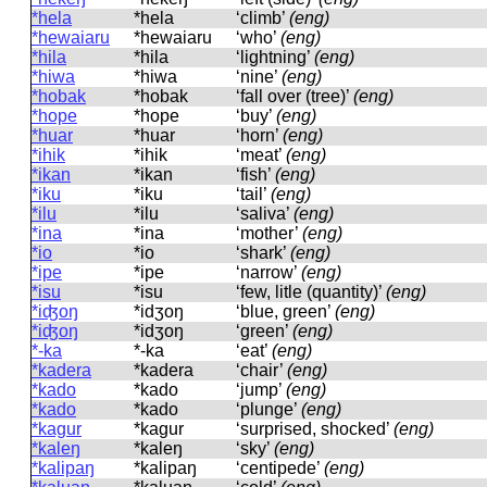
*hela
*hela
‘climb’
(eng)
*hewaiaru
*hewaiaru
‘who’
(eng)
*hila
*hila
‘lightning’
(eng)
*hiwa
*hiwa
‘nine’
(eng)
*hobak
*hobak
‘fall over (tree)’
(eng)
*hope
*hope
‘buy’
(eng)
*huar
*huar
‘horn’
(eng)
*ihik
*ihik
‘meat’
(eng)
*ikan
*ikan
‘fish’
(eng)
*iku
*iku
‘tail’
(eng)
*ilu
*ilu
‘saliva’
(eng)
*ina
*ina
‘mother’
(eng)
*io
*io
‘shark’
(eng)
*ipe
*ipe
‘narrow’
(eng)
*isu
*isu
‘few, litle (quantity)’
(eng)
*iʤoŋ
*idʒoŋ
‘blue, green’
(eng)
*iʤoŋ
*idʒoŋ
‘green’
(eng)
*-ka
*-ka
‘eat’
(eng)
*kadera
*kadera
‘chair’
(eng)
*kado
*kado
‘jump’
(eng)
*kado
*kado
‘plunge’
(eng)
*kaɡur
*kaɡur
‘surprised, shocked’
(eng)
*kaleŋ
*kaleŋ
‘sky’
(eng)
*kalipaŋ
*kalipaŋ
‘centipede’
(eng)