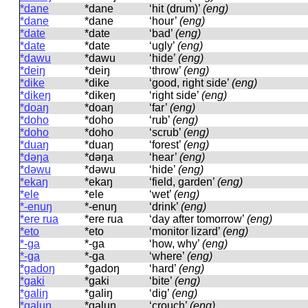
*dane
*dane
‘hit (drum)’
(eng)
*dane
*dane
‘hour’
(eng)
*date
*date
‘bad’
(eng)
*date
*date
‘ugly’
(eng)
*dawu
*dawu
‘hide’
(eng)
*deiŋ
*deiŋ
‘throw’
(eng)
*dike
*dike
‘good, right side’
(eng)
*dikeŋ
*dikeŋ
‘right side’
(eng)
*doaŋ
*doaŋ
‘far’
(eng)
*doho
*doho
‘rub’
(eng)
*doho
*doho
‘scrub’
(eng)
*duaŋ
*duaŋ
‘forest’
(eng)
*dəŋa
*dəŋa
‘hear’
(eng)
*dəwu
*dəwu
‘hide’
(eng)
*ekaŋ
*ekaŋ
‘field, garden’
(eng)
*ele
*ele
‘wet’
(eng)
*-enuŋ
*-enuŋ
‘drink’
(eng)
*ere rua
*ere rua
‘day after tomorrow’
(eng)
*eto
*eto
‘monitor lizard’
(eng)
*-ɡa
*-ɡa
‘how, why’
(eng)
*-ɡa
*-ɡa
‘where’
(eng)
*ɡadoŋ
*ɡadoŋ
‘hard’
(eng)
*ɡaki
*ɡaki
‘bite’
(eng)
*ɡaliŋ
*ɡaliŋ
‘dig’
(eng)
*ɡaluŋ
*ɡaluŋ
‘crouch’
(eng)