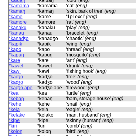
*kaluaŋ
*kaluaŋ
‘cold’
(eng)
*kamama
*kamama
‘cat’
(eng)
*kamaŋ
*kamaŋ
‘skin, bark of tree’
(eng)
*kame
*kame
‘1pl excl’
(eng)
*kamore
*kamore
‘rat’
(eng)
*kanaku
*kanaku
‘play’
(eng)
*kanau
*kanau
‘bracelet’
(eng)
*kanaʤo
*kanadʒo
‘chaotic’
(eng)
*kapik
*kapik
‘wing’
(eng)
*kapo
*kapo
‘thread’
(eng)
*kapuŋ
*kapuŋ
‘mosquito’
(eng)
*kare
*kare
‘ant’
(eng)
*kawel
*kawel
‘drunk’
(eng)
*kawi
*kawi
‘fishing hook’
(eng)
*kaʤo
*kadʒo
‘tree’
(eng)
*kaʤo
*kadʒo
‘wood’
(eng)
*kaʤo ape
*kadʒo ape
‘firewood’
(eng)
*kea
*kea
‘turtle’
(eng)
*kebaŋ
*kebaŋ
‘barn, storage house’
(eng)
*kehe
*kehe
‘snail’
(eng)
*kela
*kela
‘eagle’
(eng)
*kelake
*kelake
‘man, husband’
(eng)
*kipe
*kipe
‘skinny (human)’
(eng)
*kiri
*kiri
‘comb’
(eng)
*koloŋ
*koloŋ
‘bird’
(eng)