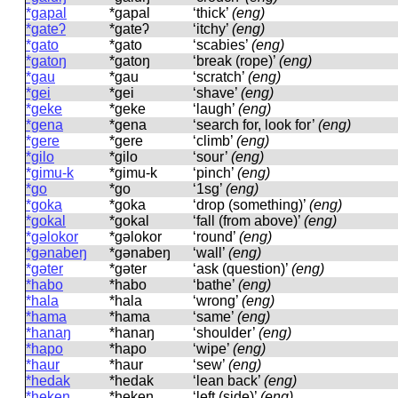
*ɡapal
*ɡapal
‘thick’
(eng)
*ɡateʔ
*ɡateʔ
‘itchy’
(eng)
*ɡato
*ɡato
‘scabies’
(eng)
*ɡatoŋ
*ɡatoŋ
‘break (rope)’
(eng)
*ɡau
*ɡau
‘scratch’
(eng)
*ɡei
*ɡei
‘shave’
(eng)
*ɡeke
*ɡeke
‘laugh’
(eng)
*ɡena
*ɡena
‘search for, look for’
(eng)
*ɡere
*ɡere
‘climb’
(eng)
*ɡilo
*ɡilo
‘sour’
(eng)
*ɡimu-k
*ɡimu-k
‘pinch’
(eng)
*ɡo
*ɡo
‘1sg’
(eng)
*ɡoka
*ɡoka
‘drop (something)’
(eng)
*ɡokal
*ɡokal
‘fall (from above)’
(eng)
*ɡəlokor
*ɡəlokor
‘round’
(eng)
*ɡənabeŋ
*ɡənabeŋ
‘wall’
(eng)
*gəter
*ɡəter
‘ask (question)’
(eng)
*habo
*habo
‘bathe’
(eng)
*hala
*hala
‘wrong’
(eng)
*hama
*hama
‘same’
(eng)
*hanaŋ
*hanaŋ
‘shoulder’
(eng)
*hapo
*hapo
‘wipe’
(eng)
*haur
*haur
‘sew’
(eng)
*hedak
*hedak
‘lean back’
(eng)
*hekeŋ
*hekeŋ
‘left (side)’
(eng)