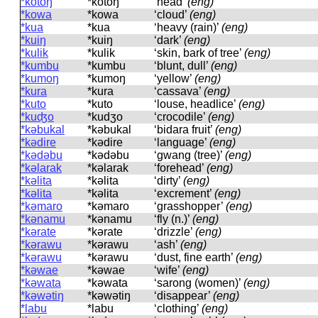
*kotoŋ
*kotoŋ
‘head’
(eng)
*kowa
*kowa
‘cloud’
(eng)
*kua
*kua
‘heavy (rain)’
(eng)
*kuiŋ
*kuiŋ
‘dark’
(eng)
*kulik
*kulik
‘skin, bark of tree’
(eng)
*kumbu
*kumbu
‘blunt, dull’
(eng)
*kumoŋ
*kumoŋ
‘yellow’
(eng)
*kura
*kura
‘cassava’
(eng)
*kuto
*kuto
‘louse, headlice’
(eng)
*kuʤo
*kudʒo
‘crocodile’
(eng)
*kəbukal
*kəbukal
‘bidara fruit’
(eng)
*kədire
*kədire
‘language’
(eng)
*kədəbu
*kədəbu
‘gwang (tree)’
(eng)
*kəlarak
*kəlarak
‘forehead’
(eng)
*kəlita
*kəlita
‘dirty’
(eng)
*kəlita
*kəlita
‘excrement’
(eng)
*kəmaro
*kəmaro
‘grasshopper’
(eng)
*kənamu
*kənamu
‘fly (n.)’
(eng)
*kərate
*kərate
‘drizzle’
(eng)
*kərawu
*kərawu
‘ash’
(eng)
*kərawu
*kərawu
‘dust, fine earth’
(eng)
*kəwae
*kəwae
‘wife’
(eng)
*kəwata
*kəwata
‘sarong (women)’
(eng)
*kəwətiŋ
*kəwətiŋ
‘disappear’
(eng)
*labu
*labu
‘clothing’
(eng)