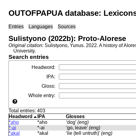
OUTOFPAPUA database: Lexicons 
Entries
Languages
Sources
Sulistyono (2022b): Proto-Alorese
Original citation:
Sulistyono, Yunus. 2022. A history of Alore
University.
Search entries
Headword
:
IPA
:
Gloss
:
Whole entry
:
Total entries: 403
Headword
IPA
Glosses
*aho
*aho
‘dog’
(eng)
*-ai
*-ai
‘go, leave’
(eng)
*akal
*akal
‘lie (tell untruth)’
(eng)