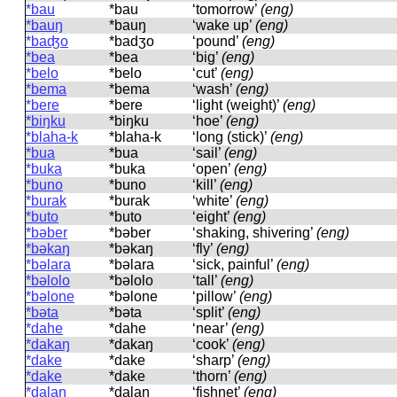
*bau
*bau
‘tomorrow’
(eng)
*bauŋ
*bauŋ
‘wake up’
(eng)
*baʤo
*badʒo
‘pound’
(eng)
*bea
*bea
‘big’
(eng)
*belo
*belo
‘cut’
(eng)
*bema
*bema
‘wash’
(eng)
*bere
*bere
‘light (weight)’
(eng)
*biŋku
*biŋku
‘hoe’
(eng)
*blaha-k
*blaha-k
‘long (stick)’
(eng)
*bua
*bua
‘sail’
(eng)
*buka
*buka
‘open’
(eng)
*buno
*buno
‘kill’
(eng)
*burak
*burak
‘white’
(eng)
*buto
*buto
‘eight’
(eng)
*bəber
*bəber
‘shaking, shivering’
(eng)
*bəkaŋ
*bəkaŋ
‘fly’
(eng)
*bəlara
*bəlara
‘sick, painful’
(eng)
*bəlolo
*bəlolo
‘tall’
(eng)
*bəlone
*bəlone
‘pillow’
(eng)
*bəta
*bəta
‘split’
(eng)
*dahe
*dahe
‘near’
(eng)
*dakaŋ
*dakaŋ
‘cook’
(eng)
*dake
*dake
‘sharp’
(eng)
*dake
*dake
‘thorn’
(eng)
*dalaŋ
*dalaŋ
‘fishnet’
(eng)