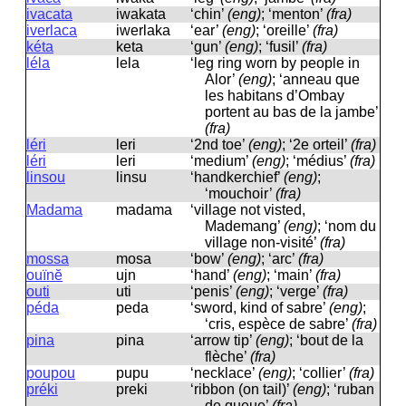
ivacata
iwakata
‘chin’
(eng)
; ‘menton’
(fra)
iverlaca
iwerlaka
‘ear’
(eng)
; ‘oreille’
(fra)
kéta
keta
‘gun’
(eng)
; ‘fusil’
(fra)
léla
lela
‘leg ring worn by people in
Alor’
(eng)
; ‘anneau que
les habitans d’Ombay
portent au bas de la jambe’
(fra)
léri
leri
‘2nd toe’
(eng)
; ‘2e orteil’
(fra)
léri
leri
‘medium’
(eng)
; ‘médius’
(fra)
linsou
linsu
‘handkerchief’
(eng)
;
‘mouchoir’
(fra)
Madama
madama
‘village not visted,
Mademang’
(eng)
; ‘nom du
village non-visité’
(fra)
mossa
mosa
‘bow’
(eng)
; ‘arc’
(fra)
ouïnĕ
ujn
‘hand’
(eng)
; ‘main’
(fra)
outi
uti
‘penis’
(eng)
; ‘verge’
(fra)
péda
peda
‘sword, kind of sabre’
(eng)
;
‘cris, espèce de sabre’
(fra)
pina
pina
‘arrow tip’
(eng)
; ‘bout de la
flèche’
(fra)
poupou
pupu
‘necklace’
(eng)
; ‘collier’
(fra)
préki
preki
‘ribbon (on tail)’
(eng)
; ‘ruban
de queue’
(fra)