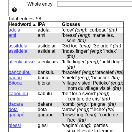
Whole entry
:
Total entries: 58
Headword
IPA
Glosses
adola
adola
‘crow’
(eng)
; ‘corbeau’
(fra)
ami
ami
‘breast’
(eng)
; ‘mamelles,
sein’
(fra)
assildélai
asildelai
‘3rd toe’
(eng)
; ‘3e orteil’
(fra)
assildélai
asildelai
‘index finger’
(eng)
; ‘index’
(fra)
attenkilaissĕ
atenkilais
‘little finger’
(eng)
; ‘petit doigt’
(fra)
bancoulou
bankulu
‘bracelet’
(eng)
; ‘bracelet’
(fra)
bauou
bauu
‘shield’
(eng)
; ‘bouclier’
(fra)
Bitoca
bitoka
‘village visted, Peitoko’
(eng)
;
‘nom du village visité’
(fra)
caboulou
kabulu
‘belt for a sword’
(eng)
;
‘ceinture de cris’
(fra)
dacara
dakara
‘comb’
(eng)
; ‘peigne’
(fra)
dota
dota
‘arrow’
(eng)
; ‘flèche’
(fra)
gagapé
ɡaɡape
‘bowstring’
(eng)
; ‘corde de
l’arc’
(fra)
glessi
ɡlesi
‘vagina’
(eng)
; ‘parties
sexuelles de la femme’