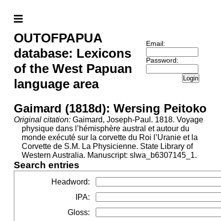
OUTOFPAPUA
Email:
database: Lexicons
Password:
of the West Papuan
Login
language area
Gaimard (1818d): Wersing Peitoko
Original citation:
Gaimard, Joseph-Paul. 1818. Voyage
physique dans l’hémisphère austral et autour du
monde exécuté sur la corvette du Roi l’Uranie et la
Corvette de S.M. La Physicienne. State Library of
Western Australia. Manuscript: slwa_b6307145_1.
Search entries
Headword
:
IPA
:
Gloss
: