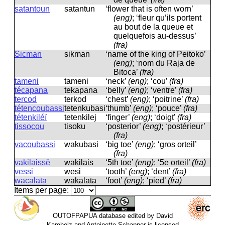
satantoun
satantun
‘flower that is often worn’
(eng)
; ‘fleur qu’ils portent
au bout de la queue et
quelquefois au-dessus’
(fra)
Sicman
sikman
‘name of the king of Peitoko’
(eng)
; ‘nom du Raja de
Bitoca’
(fra)
tameni
tameni
‘neck’
(eng)
; ‘cou’
(fra)
técapana
tekapana
‘belly’
(eng)
; ‘ventre’
(fra)
tercod
terkod
‘chest’
(eng)
; ‘poitrine’
(fra)
tétencoubassi
tetenkubasi
‘thumb’
(eng)
; ‘pouce’
(fra)
tétenkiléï
tetenkilej
‘finger’
(eng)
; ‘doigt’
(fra)
tissocou
tisoku
‘posterior’
(eng)
; ‘postérieur’
(fra)
vacoubassi
wakubasi
‘big toe’
(eng)
; ‘gros orteil’
(fra)
vakilaissĕ
wakilais
‘5th toe’
(eng)
; ‘5e orteil’
(fra)
vessi
wesi
‘tooth’
(eng)
; ‘dent’
(fra)
wacalata
wakalata
‘foot’
(eng)
; ‘pied’
(fra)
Items per page:
OUTOFPAPUA database edited by David
Kamholz and Antoinette Schapper is licensed