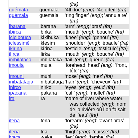
(fra)
guémala
ɡuemala
‘4th toe’
(eng)
; ‘4e orteil’
(fra)
guémala
ɡuemala
‘ring finger’
(eng)
; ‘annulaire’
(fra)
ibarana
ibarana
‘arm’
(eng)
; ‘bras’
(fra)
ibirca
ibirka
‘mouth’
(eng)
; ‘bouche’
(fra)
icicibouca
ikikibuka
‘knee’
(eng)
; ‘genou’
(fra)
iclessimĕ
iklesim
‘shoulder’
(eng)
; ‘épaule’
(fra)
ikirina
ikirina
‘testicle’
(eng)
; ‘testicule’
(fra)
ilirca
ilirka
‘mouth’
(eng)
; ‘bouche’
(fra)
imbilataca
imbilataka
‘tail’
(eng)
; ‘queue’
(fra)
imoula
imula
‘forehead, head’
(eng)
; ‘front,
tête’
(fra)
imouni
imuni
‘nose’
(eng)
; ‘nez’
(fra)
inibatalaga
inibatalaɡa
‘hair’
(eng)
; ‘cheveux’
(fra)
inirco
inirko
‘eyes’
(eng)
; ‘yeux’
(fra)
ipacana
ipakana
‘calf’
(eng)
; ‘mollet’
(fra)
ira
ira
‘name of river where water
was collected’
(eng)
; ‘nom
de la rivière où l’on faisait
de l’eau’
(fra)
itēna
itena
‘forearm’
(eng)
; ‘avant-bras’
(fra)
itĕna
itna
‘thigh’
(eng)
; ‘cuisse’
(fra)
ivaca
iwaka
‘leg’
(eng)
; ‘jambe’
(fra)