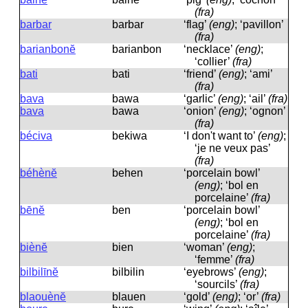
(fra)
barbar
barbar
‘flag’
(eng)
; ‘pavillon’
(fra)
barianbonĕ
barianbon
‘necklace’
(eng)
;
‘collier’
(fra)
bati
bati
‘friend’
(eng)
; ‘ami’
(fra)
bava
bawa
‘garlic’
(eng)
; ‘ail’
(fra)
bava
bawa
‘onion’
(eng)
; ‘ognon’
(fra)
béciva
bekiwa
‘I don't want to’
(eng)
;
‘je ne veux pas’
(fra)
béhènĕ
behen
‘porcelain bowl’
(eng)
; ‘bol en
porcelaine’
(fra)
bēnĕ
ben
‘porcelain bowl’
(eng)
; ‘bol en
porcelaine’
(fra)
biènĕ
bien
‘woman’
(eng)
;
‘femme’
(fra)
bilbilīnĕ
bilbilin
‘eyebrows’
(eng)
;
‘sourcils’
(fra)
blaouènĕ
blauen
‘gold’
(eng)
; ‘or’
(fra)