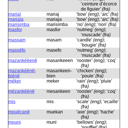
‘ceinture d’écorce
de figuier’
(fra)
mariaï
mariaj
‘bow’
(eng)
; ‘arc’
(fra)
mariaïa
mariaja
‘bow’
(eng)
; ‘arc’
(fra)
marisimba
marisimba
‘no’
(eng)
; ‘non’
(fra)
masfor
masfor
‘nutmeg’
(eng)
;
‘muscade’
(fra)
massam
masam
‘candle’
(eng)
;
‘bougie’
(fra)
masséfo
masefo
‘nutmeg’
(eng)
;
‘muscade’
(fra)
mazankéèenĕ
masankeeen
‘rooster’
(eng)
; ‘coq’
(fra)
mazankéènĕ-
masankeen-
‘chicken’
(eng)
;
biènĕ
bien
‘poule’
(fra)
méker
meker
‘rain’
(eng)
; ‘pluie’
(fra)
mézankéènĕ
mesankeen
‘rooster’
(eng)
; ‘coq’
(fra)
mis
mis
‘scale’
(eng)
; ‘ecaille’
(fra)
mouécanĕ
muekan
‘axe’
(eng)
; ‘hache’
(fra)
mouni
muni
‘bellows’
(eng)
;
‘soufflet’
(fra)