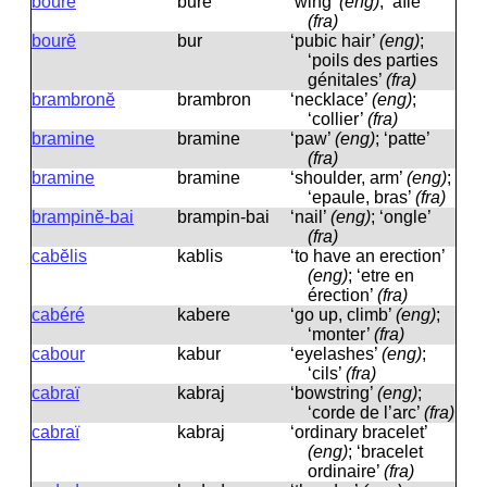
boure
bure
‘wing’
(eng)
; ‘aîle’
(fra)
bourĕ
bur
‘pubic hair’
(eng)
;
‘poils des parties
génitales’
(fra)
brambronĕ
brambron
‘necklace’
(eng)
;
‘collier’
(fra)
bramine
bramine
‘paw’
(eng)
; ‘patte’
(fra)
bramine
bramine
‘shoulder, arm’
(eng)
;
‘epaule, bras’
(fra)
brampinĕ-bai
brampin-bai
‘nail’
(eng)
; ‘ongle’
(fra)
cabĕlis
kablis
‘to have an erection’
(eng)
; ‘etre en
érection’
(fra)
cabéré
kabere
‘go up, climb’
(eng)
;
‘monter’
(fra)
cabour
kabur
‘eyelashes’
(eng)
;
‘cils’
(fra)
cabraï
kabraj
‘bowstring’
(eng)
;
‘corde de l’arc’
(fra)
cabraï
kabraj
‘ordinary bracelet’
(eng)
; ‘bracelet
ordinaire’
(fra)