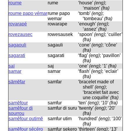
roume
rume
‘house’
(eng)
;
‘maison’
(fra)
roume papo vémar
rume papo
‘tomb’
(eng)
;
wemar
‘tombeau’
(fra)
rovarapé
rowarape
‘enough’
(eng)
;
‘assez’
(fra)
rovezausec
rowesausek
‘spoon’
(eng)
; ‘cuiller’
(fra)
sagaouli
saɡauli
‘cone’
(eng)
; ‘cône’
(fra)
sagarati
saɡarati
‘flag’
(eng)
; ‘pavillon’
(fra)
saï
saj
‘one’
(eng)
; ‘1’
(fra)
samar
samar
‘flash’
(eng)
; ‘eclair’
(fra)
sāmĕfar
samfar
‘bracelet made of
shell’
(eng)
;
‘bracelet fait avec
une coquille’
(fra)
samĕfour
samfur
‘ten’
(eng)
; ‘10’
(fra)
samĕfour di
samfur di suru
‘twenty’
(eng)
; ‘20’
sourrou
(fra)
samĕfour outimĕ
samfur utim
‘hundred’
(eng)
; ‘100’
(fra)
samĕfour sécéro
samfur sekero
‘thirteen’
(eng)
; ‘13’