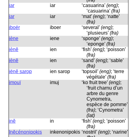
iar
iar
‘casuarina’
(eng)
;
‘casuarina’
(fra)
iar
iar
‘mat’
(eng)
; ‘natte’
(fra)
iboër
iboer
‘several’
(eng)
;
‘plusieurs’
(fra)
iène
iene
‘sponge’
(eng)
;
‘eponge’
(fra)
iènĕ
ien
‘fish’
(eng)
; ‘poisson’
(fra)
iènĕ
ien
‘sand’
(eng)
; ‘sable’
(fra)
iēnĕ sarop
ien sarop
‘topsoil’
(eng)
; ‘terre
végétale’
(fra)
imouï
imuj
‘ko fruit tree’
(eng)
;
‘fruit charnu d’un
arbre du genre
Cynometra,
espèce de pomme’
(fra)
; ‘Cynometra’
(lat)
inĕ
in
‘fish’
(eng)
; ‘poisson’
(fra)
īnĕcénonipokis
inkenonipokis
‘nostril’
(eng)
; ‘narine’