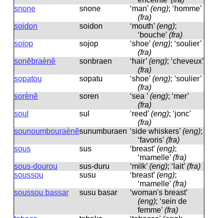
snone
snone
‘man’
(eng)
; ‘homme’
(fra)
soidon
soidon
‘mouth’
(eng)
;
‘bouche’
(fra)
soïop
sojop
‘shoe’
(eng)
; ‘soulier’
(fra)
sonĕbraènĕ
sonbraen
‘hair’
(eng)
; ‘cheveux’
(fra)
sopatou
sopatu
‘shoe’
(eng)
; ‘soulier’
(fra)
sorènĕ
soren
‘sea ​​’
(eng)
; ‘mer’
(fra)
soul
sul
‘reed’
(eng)
; ‘jonc’
(fra)
sounoumbouraènĕ
sunumburaen
‘side whiskers’
(eng)
;
‘favoris’
(fra)
sous
sus
‘breast’
(eng)
;
‘mamelle’
(fra)
sous-dourou
sus-duru
‘milk’
(eng)
; ‘lait’
(fra)
soussou
susu
‘breast’
(eng)
;
‘mamelle’
(fra)
soussou bassar
susu basar
‘woman's breast’
(eng)
; ‘sein de
femme’
(fra)