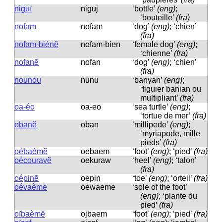
niguï
niɡuj
‘bottle’
(eng)
;
‘bouteille’
(fra)
nofam
nofam
‘dog’
(eng)
; ‘chien’
(fra)
nofam-biènĕ
nofam-bien
‘female dog’
(eng)
;
‘chienne’
(fra)
nofanĕ
nofan
‘dog’
(eng)
; ‘chien’
(fra)
nounou
nunu
‘banyan’
(eng)
;
‘figuier banian ou
multipliant’
(fra)
oa-éo
oa-eo
‘sea ​​turtle’
(eng)
;
‘tortue de mer’
(fra)
obanĕ
oban
‘millipede’
(eng)
;
‘myriapode, mille
pieds’
(fra)
oébaèmĕ
oebaem
‘foot’
(eng)
; ‘pied’
(fra)
oécouravĕ
oekuraw
‘heel’
(eng)
; ‘talon’
(fra)
oépinĕ
oepin
‘toe’
(eng)
; ‘orteil’
(fra)
oévaème
oewaeme
‘sole of the foot’
(eng)
; ‘plante du
pied’
(fra)
oïbaèmĕ
ojbaem
‘foot’
(eng)
; ‘pied’
(fra)