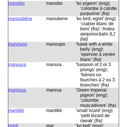
manobo
manobo
‘ko pigeon’
(eng)
;
‘colombe à calotte
purpurine’
(fra)
manoubène
manubene
‘ko bird, egret’
(eng)
;
‘crabier blanc de
boni’
(fra)
; ‘Ardea
aequinoctialis (L)’
(lat)
manōupo
manoupo
‘hawk with a white
belly’
(eng)
;
‘epervier à ventre
blanc’
(fra)
manoura
manura
‘harpoon of 2 or 3
prongs’
(eng)
;
‘foènes ou
fourches à 2 ou 3
branches’
(fra)
manroua
manrua
‘Green Imperial
pigeon’
(eng)
;
‘colombe
muscadivore’
(fra)
mantikti
mantikti
‘small lizard’
(eng)
;
‘petit lézard de
rawak’
(fra)
mārĕ
mar
‘ko belt’
(eng)
;