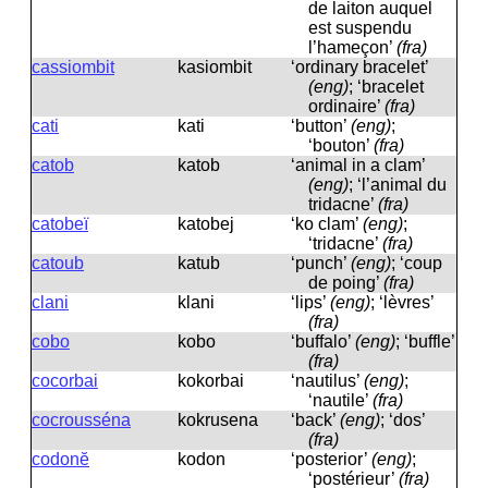
de laiton auquel
est suspendu
l’hameçon’
(fra)
cassiombit
kasiombit
‘ordinary bracelet’
(eng)
; ‘bracelet
ordinaire’
(fra)
cati
kati
‘button’
(eng)
;
‘bouton’
(fra)
catob
katob
‘animal in a clam’
(eng)
; ‘l’animal du
tridacne’
(fra)
catobeï
katobej
‘ko clam’
(eng)
;
‘tridacne’
(fra)
catoub
katub
‘punch’
(eng)
; ‘coup
de poing’
(fra)
clani
klani
‘lips’
(eng)
; ‘lèvres’
(fra)
cobo
kobo
‘buffalo’
(eng)
; ‘buffle’
(fra)
cocorbai
kokorbai
‘nautilus’
(eng)
;
‘nautile’
(fra)
cocrousséna
kokrusena
‘back’
(eng)
; ‘dos’
(fra)
codonĕ
kodon
‘posterior’
(eng)
;
‘postérieur’
(fra)