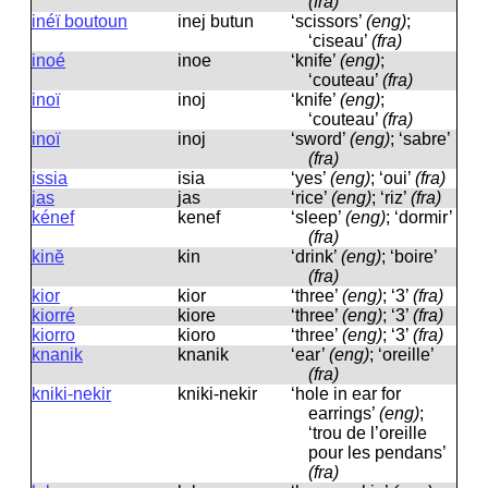
(fra)
inéï boutoun
inej butun
‘scissors’
(eng)
;
‘ciseau’
(fra)
inoé
inoe
‘knife’
(eng)
;
‘couteau’
(fra)
inoï
inoj
‘knife’
(eng)
;
‘couteau’
(fra)
inoï
inoj
‘sword’
(eng)
; ‘sabre’
(fra)
issia
isia
‘yes’
(eng)
; ‘oui’
(fra)
jas
jas
‘rice’
(eng)
; ‘riz’
(fra)
kénef
kenef
‘sleep’
(eng)
; ‘dormir’
(fra)
kinĕ
kin
‘drink’
(eng)
; ‘boire’
(fra)
kior
kior
‘three’
(eng)
; ‘3’
(fra)
kiorré
kiore
‘three’
(eng)
; ‘3’
(fra)
kiorro
kioro
‘three’
(eng)
; ‘3’
(fra)
knanik
knanik
‘ear’
(eng)
; ‘oreille’
(fra)
kniki-nekir
kniki-nekir
‘hole in ear for
earrings’
(eng)
;
‘trou de l’oreille
pour les pendans’
(fra)