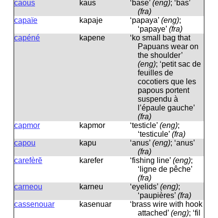
caous
kaus
‘base’
(eng)
; ‘bas’
(fra)
capaïe
kapaje
‘papaya’
(eng)
;
‘papaye’
(fra)
capéné
kapene
‘ko small bag that
Papuans wear on
the shoulder’
(eng)
; ‘petit sac de
feuilles de
cocotiers que les
papous portent
suspendu à
l’épaule gauche’
(fra)
capmor
kapmor
‘testicle’
(eng)
;
‘testicule’
(fra)
capou
kapu
‘anus’
(eng)
; ‘anus’
(fra)
carefèrĕ
karefer
‘fishing line’
(eng)
;
‘ligne de pêche’
(fra)
carneou
karneu
‘eyelids’
(eng)
;
‘paupières’
(fra)
cassenouar
kasenuar
‘brass wire with hook
attached’
(eng)
; ‘fil