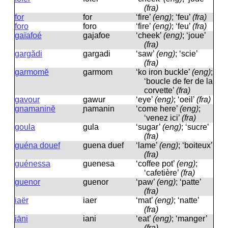
(fra)
for
for
‘fire’
(eng)
; ‘feu’
(fra)
foro
foro
‘fire’
(eng)
; ‘feu’
(fra)
gaïafoé
ɡajafoe
‘cheek’
(eng)
; ‘joue’
(fra)
gargădi
ɡarɡadi
‘saw’
(eng)
; ‘scie’
(fra)
garmomĕ
ɡarmom
‘ko iron buckle’
(eng)
;
‘boucle de fer de la
corvette’
(fra)
gavour
ɡawur
‘eye’
(eng)
; ‘oeil’
(fra)
gnamaninĕ
ɲamanin
‘come here’
(eng)
;
‘venez ici’
(fra)
goula
ɡula
‘sugar’
(eng)
; ‘sucre’
(fra)
guéna douef
ɡuena duef
‘lame’
(eng)
; ‘boiteux’
(fra)
guénessa
ɡuenesa
‘coffee pot’
(eng)
;
‘cafetière’
(fra)
guenor
ɡuenor
‘paw’
(eng)
; ‘patte’
(fra)
iaër
iaer
‘mat’
(eng)
; ‘natte’
(fra)
iāni
iani
‘eat’
(eng)
; ‘manger’
(fra)