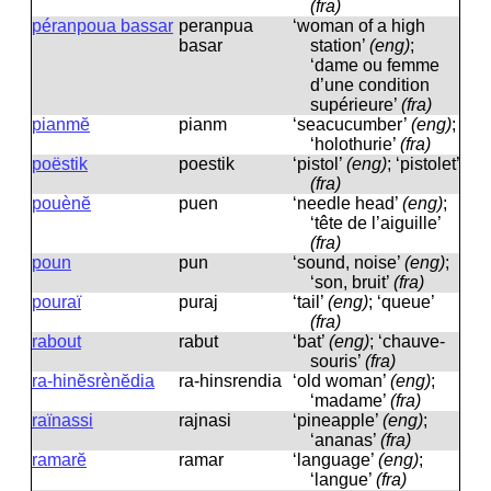
(fra)
péranpoua bassar
peranpua
‘woman of a high
basar
station’
(eng)
;
‘dame ou femme
d’une condition
supérieure’
(fra)
pianmĕ
pianm
‘seacucumber’
(eng)
;
‘holothurie’
(fra)
poëstik
poestik
‘pistol’
(eng)
; ‘pistolet’
(fra)
pouènĕ
puen
‘needle head’
(eng)
;
‘tête de l’aiguille’
(fra)
poun
pun
‘sound, noise’
(eng)
;
‘son, bruit’
(fra)
pouraï
puraj
‘tail’
(eng)
; ‘queue’
(fra)
rabout
rabut
‘bat’
(eng)
; ‘chauve-
souris’
(fra)
ra-hinĕsrènĕdia
ra-hinsrendia
‘old woman’
(eng)
;
‘madame’
(fra)
raïnassi
rajnasi
‘pineapple’
(eng)
;
‘ananas’
(fra)
ramarĕ
ramar
‘language’
(eng)
;
‘langue’
(fra)