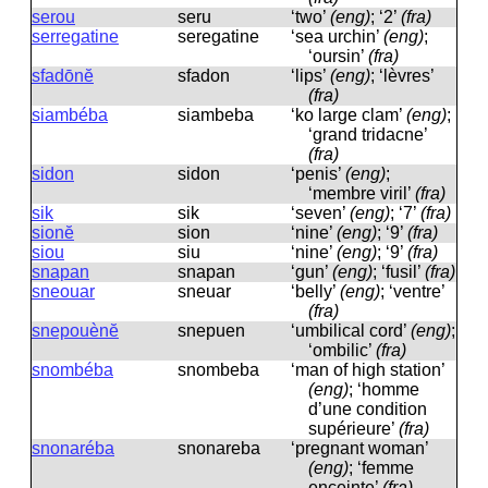
serou
seru
‘two’
(eng)
; ‘2’
(fra)
serregatine
sereɡatine
‘sea ​​urchin’
(eng)
;
‘oursin’
(fra)
sfadōnĕ
sfadon
‘lips’
(eng)
; ‘lèvres’
(fra)
siambéba
siambeba
‘ko large clam’
(eng)
;
‘grand tridacne’
(fra)
sidon
sidon
‘penis’
(eng)
;
‘membre viril’
(fra)
sik
sik
‘seven’
(eng)
; ‘7’
(fra)
sionĕ
sion
‘nine’
(eng)
; ‘9’
(fra)
siou
siu
‘nine’
(eng)
; ‘9’
(fra)
snapan
snapan
‘gun’
(eng)
; ‘fusil’
(fra)
sneouar
sneuar
‘belly’
(eng)
; ‘ventre’
(fra)
snepouènĕ
snepuen
‘umbilical cord’
(eng)
;
‘ombilic’
(fra)
snombéba
snombeba
‘man of high station’
(eng)
; ‘homme
d’une condition
supérieure’
(fra)
snonaréba
snonareba
‘pregnant woman’
(eng)
; ‘femme
enceinte’
(fra)