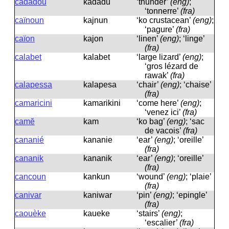
cadadou
kadadu
‘thunder’
(eng)
;
‘tonnerre’
(fra)
caïnoun
kajnun
‘ko crustacean’
(eng)
;
‘pagure’
(fra)
caïon
kajon
‘linen’
(eng)
; ‘linge’
(fra)
calabet
kalabet
‘large lizard’
(eng)
;
‘gros lézard de
rawak’
(fra)
calapessa
kalapesa
‘chair’
(eng)
; ‘chaise’
(fra)
camaricini
kamarikini
‘come here’
(eng)
;
‘venez ici’
(fra)
camĕ
kam
‘ko bag’
(eng)
; ‘sac
de vacois’
(fra)
cananié
kananie
‘ear’
(eng)
; ‘oreille’
(fra)
cananik
kananik
‘ear’
(eng)
; ‘oreille’
(fra)
cancoun
kankun
‘wound’
(eng)
; ‘plaie’
(fra)
canivar
kaniwar
‘pin’
(eng)
; ‘epingle’
(fra)
caouèke
kaueke
‘stairs’
(eng)
;
‘escalier’
(fra)