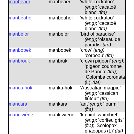
manbéaër
manbeaer
‘white cockatoo’
(eng)
; ‘cacatoë
blanc’
(fra)
manbéaher
manbeaher
‘white cockatoo’
(eng)
; ‘cacatoë
blanc’
(fra)
manbéfor
manbefor
‘bird of paradise’
(eng)
; ‘oiseau de
paradis’
(fra)
manbobek
manbobek
‘crow’
(eng)
;
‘corbeau’
(fra)
manbrouk
manbruk
‘crown pigeon’
(eng)
;
‘pigeon couronne
de Banda’
(fra)
;
‘Colomba coronata
(L)’
(lat)
manca-hok
manka-hok
‘Australian magpie’
(eng)
; ‘cassican
flûteur’
(fra)
mancara
mankara
‘ant’
(eng)
; ‘fourmi’
(fra)
manciviène
mankiwiene
‘ko bird, whimbrel’
(eng)
; ‘corlieu gris’
(fra)
; ‘Scolopax
phaeopus (L)’
(lat)