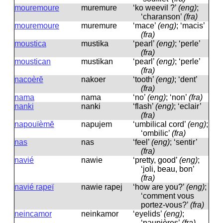
mouremoure
muremure
‘ko weevil ?’
(eng)
;
‘charanson’
(fra)
mouremoure
muremure
‘mace’
(eng)
; ‘macis’
(fra)
moustica
mustika
‘pearl’
(eng)
; ‘perle’
(fra)
moustican
mustikan
‘pearl’
(eng)
; ‘perle’
(fra)
nacoèrĕ
nakoer
‘tooth’
(eng)
; ‘dent’
(fra)
nama
nama
‘no’
(eng)
; ‘non’
(fra)
nanki
nanki
‘flash’
(eng)
; ‘eclair’
(fra)
napouïèmĕ
napujem
‘umbilical cord’
(eng)
;
‘ombilic’
(fra)
nas
nas
‘feel’
(eng)
; ‘sentir’
(fra)
navié
nawie
‘pretty, good’
(eng)
;
‘joli, beau, bon’
(fra)
navié rapeï
nawie rapej
‘how are you?’
(eng)
;
‘comment vous
portez-vous?’
(fra)
neincamor
neinkamor
‘eyelids’
(eng)
;
‘paupières’
(fra)