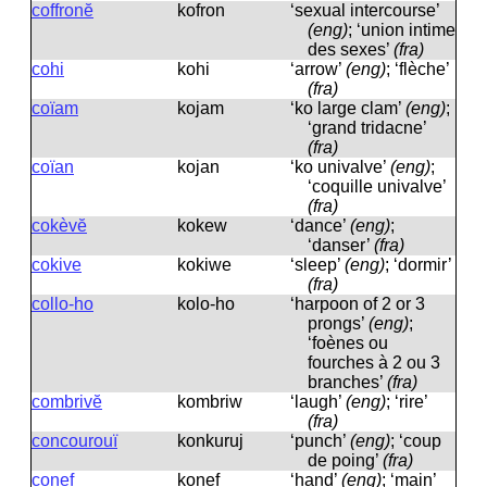
coffronĕ
kofron
‘sexual intercourse’
(eng)
; ‘union intime
des sexes’
(fra)
cohi
kohi
‘arrow’
(eng)
; ‘flèche’
(fra)
coïam
kojam
‘ko large clam’
(eng)
;
‘grand tridacne’
(fra)
coïan
kojan
‘ko univalve’
(eng)
;
‘coquille univalve’
(fra)
cokèvĕ
kokew
‘dance’
(eng)
;
‘danser’
(fra)
cokive
kokiwe
‘sleep’
(eng)
; ‘dormir’
(fra)
collo-ho
kolo-ho
‘harpoon of 2 or 3
prongs’
(eng)
;
‘foènes ou
fourches à 2 ou 3
branches’
(fra)
combrivĕ
kombriw
‘laugh’
(eng)
; ‘rire’
(fra)
concourouï
konkuruj
‘punch’
(eng)
; ‘coup
de poing’
(fra)
conef
konef
‘hand’
(eng)
; ‘main’