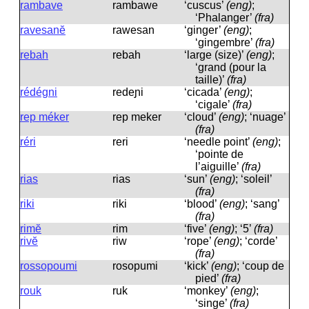
rambave
rambawe
‘cuscus’
(eng)
;
‘Phalanger’
(fra)
ravesanĕ
rawesan
‘ginger’
(eng)
;
‘gingembre’
(fra)
rebah
rebah
‘large (size)’
(eng)
;
‘grand (pour la
taille)’
(fra)
rédégni
redeɲi
‘cicada’
(eng)
;
‘cigale’
(fra)
rep méker
rep meker
‘cloud’
(eng)
; ‘nuage’
(fra)
réri
reri
‘needle point’
(eng)
;
‘pointe de
l’aiguille’
(fra)
rias
rias
‘sun’
(eng)
; ‘soleil’
(fra)
riki
riki
‘blood’
(eng)
; ‘sang’
(fra)
rimĕ
rim
‘five’
(eng)
; ‘5’
(fra)
rivĕ
riw
‘rope’
(eng)
; ‘corde’
(fra)
rossopoumi
rosopumi
‘kick’
(eng)
; ‘coup de
pied’
(fra)
rouk
ruk
‘monkey’
(eng)
;
‘singe’
(fra)