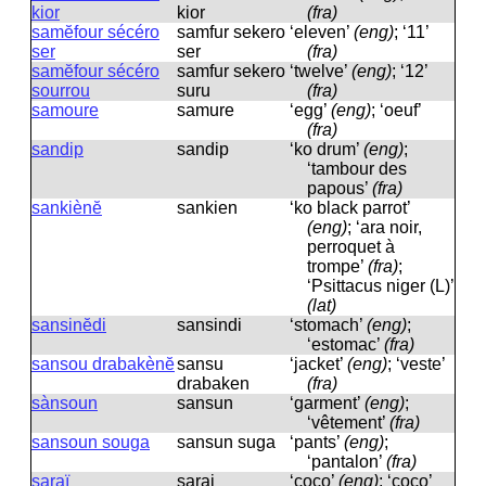
kior
kior
(fra)
samĕfour sécéro
samfur sekero
‘eleven’
(eng)
; ‘11’
ser
ser
(fra)
samĕfour sécéro
samfur sekero
‘twelve’
(eng)
; ‘12’
sourrou
suru
(fra)
samoure
samure
‘egg’
(eng)
; ‘oeuf’
(fra)
sandip
sandip
‘ko drum’
(eng)
;
‘tambour des
papous’
(fra)
sankiènĕ
sankien
‘ko black parrot’
(eng)
; ‘ara noir,
perroquet à
trompe’
(fra)
;
‘Psittacus niger (L)’
(lat)
sansinĕdi
sansindi
‘stomach’
(eng)
;
‘estomac’
(fra)
sansou drabakènĕ
sansu
‘jacket’
(eng)
; ‘veste’
drabaken
(fra)
sànsoun
sansun
‘garment’
(eng)
;
‘vêtement’
(fra)
sansoun souga
sansun suɡa
‘pants’
(eng)
;
‘pantalon’
(fra)
saraï
saraj
‘coco’
(eng)
; ‘coco’