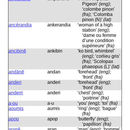
Pigeon’
(eng)
;
‘colombe pinon’
(fra)
; ‘Colomba
pinon (N)’
(lat)
ancérandia
ankerandia
‘woman of a high
station’
(eng)
;
‘dame ou femme
d’une condition
supérieure’
(fra)
ancibinĕ
ankibin
‘ko bird, whimbrel’
(eng)
; ‘corlieu gris’
(fra)
; ‘Scolopax
phaeopus (L)’
(lat)
andānĕ
andan
‘forehead’
(eng)
;
‘front’
(fra)
anderi
anderi
‘forehead’
(eng)
;
‘front’
(fra)
anderri
anderi
‘chest’
(eng)
;
‘poitrine’
(fra)
a-ou
a-u
‘you’
(eng)
; ‘toi’
(fra)
aoumis
aumis
‘ring’
(eng)
; ‘bague’
(fra)
apop
apop
‘butterfly’
(eng)
;
‘papillion’
(fra)
aranĕ
aran
‘man’
(eng)
; ‘homme’