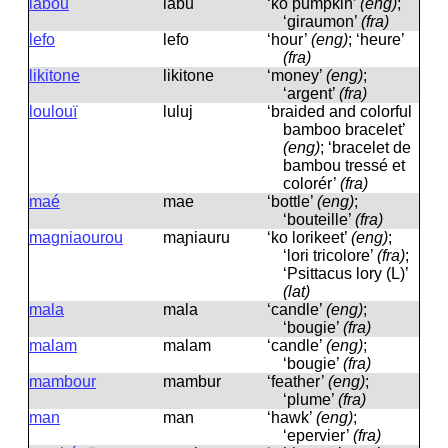
labou
labu
‘ko pumpkin’
(eng)
;
‘giraumon’
(fra)
lefo
lefo
‘hour’
(eng)
; ‘heure’
(fra)
likitone
likitone
‘money’
(eng)
;
‘argent’
(fra)
loulouï
luluj
‘braided and colorful
bamboo bracelet’
(eng)
; ‘bracelet de
bambou tressé et
colorér’
(fra)
maé
mae
‘bottle’
(eng)
;
‘bouteille’
(fra)
magniaourou
maɲiauru
‘ko lorikeet’
(eng)
;
‘lori tricolore’
(fra)
;
‘Psittacus lory (L)’
(lat)
mala
mala
‘candle’
(eng)
;
‘bougie’
(fra)
malam
malam
‘candle’
(eng)
;
‘bougie’
(fra)
mambour
mambur
‘feather’
(eng)
;
‘plume’
(fra)
man
man
‘hawk’
(eng)
;
‘epervier’
(fra)