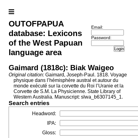
OUTOFPAPUA
Email:
database: Lexicons
Password:
of the West Papuan
Login
language area
Gaimard (1818c): Biak Waigeo
Original citation:
Gaimard, Joseph-Paul. 1818. Voyage
physique dans l’hémisphère austral et autour du
monde exécuté sur la corvette du Roi l’Uranie et la
Corvette de S.M. La Physicienne. State Library of
Western Australia. Manuscript: slwa_b6307145_1.
Search entries
Headword
:
IPA
:
Gloss
: