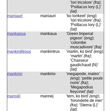
‘lori tricolore’
(fra)
;
‘Psittacus lory (L)’
(lat)
maniauri
maniauri
‘ko lorikeet’
(eng)
;
‘lori tricolore’
(fra)
;
‘Psittacus lory (L)’
(lat)
mankaoua
mankaua
‘Green Imperial
pigeon’
(eng)
;
‘colombe
muscadivore’
(fra)
mankinĕtrous
mankintrus
‘martin, ko bird’
(eng)
;
‘martin’
(fra)
;
‘Chasseur
gaudichaud (N)’
(lat)
mankirio
mankirio
‘megapode, maleo’
(eng)
; ‘petite poule
noire’
(fra)
;
‘Megapodius
freycinet’
(lat)
mannéï
mannej
‘tern, ko bird’
(eng)
;
‘hirondelle de mer’
(fra)
; ‘Sterna (L)’
(lat)