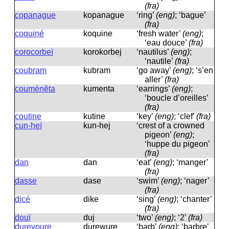
(fra)
copanague
kopanaɡue
‘ring’
(eng)
; ‘bague’
(fra)
coquiné
koquine
‘fresh water’
(eng)
;
‘eau douce’
(fra)
corocorbeï
korokorbej
‘nautilus’
(eng)
;
‘nautile’
(fra)
coubram
kubram
‘go away’
(eng)
; ‘s’en
aller’
(fra)
coumènĕta
kumenta
‘earrings’
(eng)
;
‘boucle d’oreilles’
(fra)
coutine
kutine
‘key’
(eng)
; ‘clef’
(fra)
cun-heï
kun-hej
‘crest of a crowned
pigeon’
(eng)
;
‘huppe du pigeon’
(fra)
dan
dan
‘eat’
(eng)
; ‘manger’
(fra)
dasse
dase
‘swim’
(eng)
; ‘nager’
(fra)
dicé
dike
‘sing’
(eng)
; ‘chanter’
(fra)
douï
duj
‘two’
(eng)
; ‘2’
(fra)
durevoure
durewure
‘barb’
(eng)
; ‘barbre’