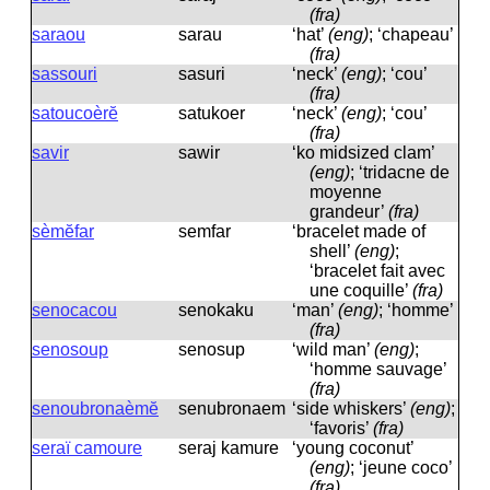
(fra)
saraou
sarau
‘hat’
(eng)
; ‘chapeau’
(fra)
sassouri
sasuri
‘neck’
(eng)
; ‘cou’
(fra)
satoucoèrĕ
satukoer
‘neck’
(eng)
; ‘cou’
(fra)
savir
sawir
‘ko midsized clam’
(eng)
; ‘tridacne de
moyenne
grandeur’
(fra)
sèmĕfar
semfar
‘bracelet made of
shell’
(eng)
;
‘bracelet fait avec
une coquille’
(fra)
senocacou
senokaku
‘man’
(eng)
; ‘homme’
(fra)
senosoup
senosup
‘wild man’
(eng)
;
‘homme sauvage’
(fra)
senoubronaèmĕ
senubronaem
‘side whiskers’
(eng)
;
‘favoris’
(fra)
seraï camoure
seraj kamure
‘young coconut’
(eng)
; ‘jeune coco’
(fra)