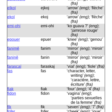
(fra)
eïkoï
ejkoj
‘arrow’
(eng)
; ‘flèche’
(fra)
ekoï
ekoj
‘arrow’
(eng)
; ‘flèche’
(fra)
emi-ohi
emi-ohi
‘ko guava ?’
(eng)
;
‘jamrose rouge’
(fra)
epouer
epuer
‘knee’
(eng)
; ‘genou’
(fra)
fanimĕ
fanim
‘mirror’
(eng)
; ‘miroir’
(fra)
faninĕ
fanin
‘mirror’
(eng)
; ‘miroir’
(fra)
farascaï
faraskaj
‘vial’
(eng)
; ‘fiole’
(fra)
fas
fas
‘character, letter,
writing’
(eng)
;
‘caractère, lettre,
écriture’
(fra)
fiak
fiak
‘four’
(eng)
; ‘4’
(fra)
fidon
fidon
‘vagina’
(eng)
;
‘parties sexuelles
de la femme’
(fra)
fik
fik
‘seven’
(eng)
; ‘7’
(fra)
fofer
fofer
‘cheek’
(eng)
; ‘joue’