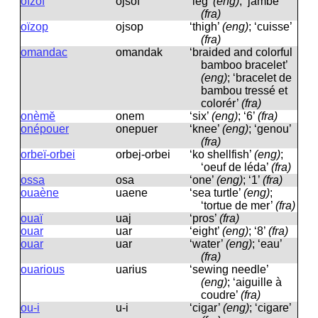
oïzof
ojsof
‘leg’
(eng)
; ‘jambe’
(fra)
oïzop
ojsop
‘thigh’
(eng)
; ‘cuisse’
(fra)
omandac
omandak
‘braided and colorful
bamboo bracelet’
(eng)
; ‘bracelet de
bambou tressé et
colorér’
(fra)
onèmĕ
onem
‘six’
(eng)
; ‘6’
(fra)
onépouer
onepuer
‘knee’
(eng)
; ‘genou’
(fra)
orbeï-orbei
orbej-orbei
‘ko shellfish’
(eng)
;
‘oeuf de léda’
(fra)
ossa
osa
‘one’
(eng)
; ‘1’
(fra)
ouaène
uaene
‘sea ​​turtle’
(eng)
;
‘tortue de mer’
(fra)
ouaï
uaj
‘pros’
(fra)
ouar
uar
‘eight’
(eng)
; ‘8’
(fra)
ouar
uar
‘water’
(eng)
; ‘eau’
(fra)
ouarious
uarius
‘sewing needle’
(eng)
; ‘aiguille à
coudre’
(fra)
ou-i
u-i
‘cigar’
(eng)
; ‘cigare’