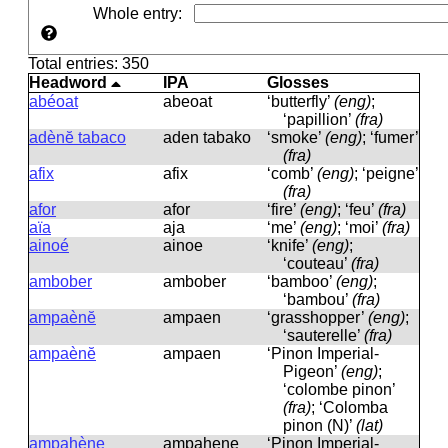
Whole entry
:
Total entries: 350
Headword
IPA
Glosses
abéoat
abeoat
‘butterfly’
(eng)
;
‘papillion’
(fra)
adènĕ tabaco
aden tabako
‘smoke’
(eng)
; ‘fumer’
(fra)
afix
afix
‘comb’
(eng)
; ‘peigne’
(fra)
afor
afor
‘fire’
(eng)
; ‘feu’
(fra)
aïa
aja
‘me’
(eng)
; ‘moi’
(fra)
ainoé
ainoe
‘knife’
(eng)
;
‘couteau’
(fra)
ambober
ambober
‘bamboo’
(eng)
;
‘bambou’
(fra)
ampaènĕ
ampaen
‘grasshopper’
(eng)
;
‘sauterelle’
(fra)
ampaènĕ
ampaen
‘Pinon Imperial-
Pigeon’
(eng)
;
‘colombe pinon’
(fra)
; ‘Colomba
pinon (N)’
(lat)
ampahène
ampahene
‘Pinon Imperial-