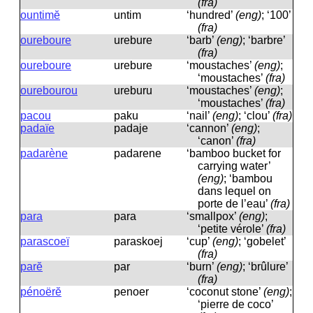
(fra)
ountimĕ
untim
‘hundred’
(eng)
; ‘100’
(fra)
oureboure
urebure
‘barb’
(eng)
; ‘barbre’
(fra)
oureboure
urebure
‘moustaches’
(eng)
;
‘moustaches’
(fra)
ourebourou
ureburu
‘moustaches’
(eng)
;
‘moustaches’
(fra)
pacou
paku
‘nail’
(eng)
; ‘clou’
(fra)
padaïe
padaje
‘cannon’
(eng)
;
‘canon’
(fra)
padarène
padarene
‘bamboo bucket for
carrying water’
(eng)
; ‘bambou
dans lequel on
porte de l’eau’
(fra)
para
para
‘smallpox’
(eng)
;
‘petite vérole’
(fra)
parascoeï
paraskoej
‘cup’
(eng)
; ‘gobelet’
(fra)
parĕ
par
‘burn’
(eng)
; ‘brûlure’
(fra)
pénoërĕ
penoer
‘coconut stone’
(eng)
;
‘pierre de coco’