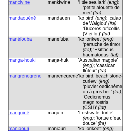
mancivine
mankiwine
‘little sea lark’
(eng)
;
‘petite alouette de
mer’
(fra)
mandaouènĕ
mandauen
‘ko bird’
(eng)
; ‘calao
de Waigiou’
(fra)
;
‘Buceros ruficollis
(Vieillot)’
(lat)
manéfouba
manefuba
‘ko lorikeet’
(eng)
;
‘perruche de timor’
(fra)
; ‘Psittacus
haematodus’
(lat)
manga-houki
maŋa-huki
‘Australian magpie’
(eng)
; ‘cassican
flûteur’
(fra)
mangrènegrène
maŋreneɡrene
‘ko bird, beach stone-
curlew’
(eng)
;
‘pluvier oedicnème
ou à gros bec’
(fra)
;
‘Oedicnemus
magnirostris
(CSH)’
(lat)
manguinĕ
maŋuin
‘freshwater turtle’
(eng)
; ‘tortue d’eau
douce’
(fra)
maniaouri
maniauri
‘ko lorikeet’
(eng)
;