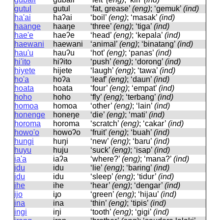
gutul
ɡutul
‘fat, grease’
(eng)
; ‘gemuk’
(ind)
ha'ai
haʔai
‘boil’
(eng)
; ‘masak’
(ind)
haange
haaŋe
‘three’
(eng)
; ‘tiga’
(ind)
hae'e
haeʔe
‘head’
(eng)
; ‘kepala’
(ind)
haewani
haewani
‘animal’
(eng)
; ‘binatang’
(ind)
hau'u
hauʔu
‘hot’
(eng)
; ‘panas’
(ind)
hi'ito
hiʔito
‘push’
(eng)
; ‘dorong’
(ind)
hiyete
hijete
‘laugh’
(eng)
; ‘tawa’
(ind)
ho'a
hoʔa
‘leaf’
(eng)
; ‘daun’
(ind)
hoata
hoata
‘four’
(eng)
; ‘empat’
(ind)
hoho
hoho
‘fly’
(eng)
; ‘terbang’
(ind)
homoa
homoa
‘other’
(eng)
; ‘lain’
(ind)
honenge
honeŋe
‘die’
(eng)
; ‘mati’
(ind)
horoma
horoma
‘scratch’
(eng)
; ‘cakar’
(ind)
howo'o
howoʔo
‘fruit’
(eng)
; ‘buah’
(ind)
hungi
huŋi
‘new’
(eng)
; ‘baru’
(ind)
huyu
huju
‘suck’
(eng)
; ‘isap’
(ind)
ia'a
iaʔa
‘where?’
(eng)
; ‘mana?’
(ind)
idu
idu
‘lie’
(eng)
; ‘baring’
(ind)
idu
idu
‘sleep’
(eng)
; ‘tidur’
(ind)
ihe
ihe
‘hear’
(eng)
; ‘dengar’
(ind)
ijo
iɟo
‘green’
(eng)
; ‘hijau’
(ind)
ina
ina
‘thin’
(eng)
; ‘tipis’
(ind)
ingi
iŋi
‘tooth’
(eng)
; ‘gigi’
(ind)