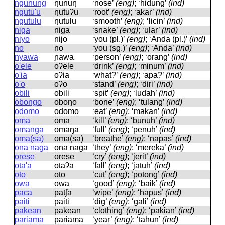
ngunung
ŋunuŋ
‘nose’
(eng)
; ‘hidung’
(ind)
ngutu'u
ŋutuʔu
‘root’
(eng)
; ‘akar’
(ind)
ngutulu
ŋutulu
‘smooth’
(eng)
; ‘licin’
(ind)
niga
niɡa
‘snake’
(eng)
; ‘ular’
(ind)
niyo
nijo
‘you (pl.)’
(eng)
; ‘Anda (pl.)’
(ind)
no
no
‘you (sg.)’
(eng)
; ‘Anda’
(ind)
nyawa
ɲawa
‘person’
(eng)
; ‘orang’
(ind)
o'ele
oʔele
‘drink’
(eng)
; ‘minum’
(ind)
o'ia
oʔia
‘what?’
(eng)
; ‘apa?’
(ind)
o'o
oʔo
‘stand’
(eng)
; ‘diri’
(ind)
obili
obili
‘spit’
(eng)
; ‘ludah’
(ind)
obongo
oboŋo
‘bone’
(eng)
; ‘tulang’
(ind)
odomo
odomo
‘eat’
(eng)
; ‘makan’
(ind)
oma
oma
‘kill’
(eng)
; ‘bunuh’
(ind)
omanga
omaŋa
‘full’
(eng)
; ‘penuh’
(ind)
oma(sa)
oma(sa)
‘breathe’
(eng)
; ‘napas’
(ind)
ona naga
ona naɡa
‘they’
(eng)
; ‘mereka’
(ind)
orese
orese
‘cry’
(eng)
; ‘jerit’
(ind)
ota'a
otaʔa
‘fall’
(eng)
; ‘jatuh’
(ind)
oto
oto
‘cut’
(eng)
; ‘potong’
(ind)
owa
owa
‘good’
(eng)
; ‘baik’
(ind)
paca
patʃa
‘wipe’
(eng)
; ‘hapus’
(ind)
paiti
paiti
‘dig’
(eng)
; ‘gali’
(ind)
pakean
pakean
‘clothing’
(eng)
; ‘pakian’
(ind)
pariama
pariama
‘year’
(eng)
; ‘tahun’
(ind)