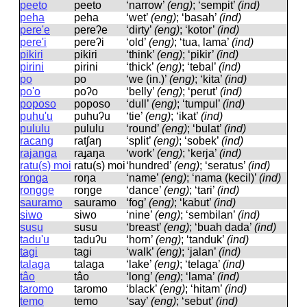
peeto
peeto
‘narrow’
(eng)
; ‘sempit’
(ind)
peha
peha
‘wet’
(eng)
; ‘basah’
(ind)
pere'e
pereʔe
‘dirty’
(eng)
; ‘kotor’
(ind)
pere'i
pereʔi
‘old’
(eng)
; ‘tua, lama’
(ind)
pikiri
pikiri
‘think’
(eng)
; ‘pikir’
(ind)
pirini
pirini
‘thick’
(eng)
; ‘tebal’
(ind)
po
po
‘we (in.)’
(eng)
; ‘kita’
(ind)
po'o
poʔo
‘belly’
(eng)
; ‘perut’
(ind)
poposo
poposo
‘dull’
(eng)
; ‘tumpul’
(ind)
puhu'u
puhuʔu
‘tie’
(eng)
; ‘ikat’
(ind)
pululu
pululu
‘round’
(eng)
; ‘bulat’
(ind)
racang
ratʃaŋ
‘split’
(eng)
; ‘sobek’
(ind)
rajanga
raɟaŋa
‘work’
(eng)
; ‘kerja’
(ind)
ratu(s) moi
ratu(s) moi
‘hundred’
(eng)
; ‘seratus’
(ind)
ronga
roŋa
‘name’
(eng)
; ‘nama (kecil)’
(ind)
rongge
roŋɡe
‘dance’
(eng)
; ‘tari’
(ind)
sauramo
sauramo
‘fog’
(eng)
; ‘kabut’
(ind)
siwo
siwo
‘nine’
(eng)
; ‘sembilan’
(ind)
susu
susu
‘breast’
(eng)
; ‘buah dada’
(ind)
tadu'u
taduʔu
‘horn’
(eng)
; ‘tanduk’
(ind)
tagi
taɡi
‘walk’
(eng)
; ‘jalan’
(ind)
talaga
talaɡa
‘lake’
(eng)
; ‘telaga’
(ind)
tâo
tâo
‘long’
(eng)
; ‘lama’
(ind)
taromo
taromo
‘black’
(eng)
; ‘hitam’
(ind)
temo
temo
‘say’
(eng)
; ‘sebut’
(ind)