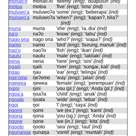
monao'o
monaoʔo
‘twenty’
(eng)
; ‘duapuluh’
(ind)
motoa
motoa
‘five’
(eng)
; ‘lima’
(ind)
muluwo'a
muluwoʔa
‘some’
(eng)
; ‘beberapa’
(ind)
muluwo'a
muluwoʔa
‘when?’
(eng)
; ‘kapan?, bila?’
(ind)
muna
muna
‘she’
(eng)
; ‘ia, dia’
(ind)
na'o
naʔo
‘know’
(eng)
; ‘tahu’
(ind)
nago ona
naɡo ona
‘who?’
(eng)
; ‘siapa?’
(ind)
namo
namo
‘bird’
(eng)
; ‘burung, manuk’
(ind)
nao'o
naoʔo
‘fish’
(eng)
; ‘ikan’
(ind)
naulu
naulu
‘male’
(eng)
; ‘lakilaki’
(ind)
nena
nena
‘here’
(eng)
; ‘sini’
(ind)
ngaili
ŋaili
‘river’
(eng)
; ‘sungai, kali’
(ind)
ngau
ŋau
‘ear’
(eng)
; ‘telinga’
(ind)
nge'omo
ŋeʔomo
‘way’
(eng)
; ‘jalan’
(ind)
ngewea
ŋewea
‘female’
(eng)
; ‘perempuan’
(ind)
ngini
ŋini
‘you (pl.)’
(eng)
; ‘Anda (pl.)’
(ind)
ngoa'a
ŋoaʔa
‘child’
(eng)
; ‘anak’
(ind)
ngoata
ŋoata
‘wide’
(eng)
; ‘lebar’
(ind)
ngoi
ŋoi
‘I’
(eng)
; ‘saya’
(ind)
ngomi
ŋomi
‘we (ex.)’
(eng)
; ‘kami’
(ind)
ngona
ŋona
‘you (sg.)’
(eng)
; ‘Anda’
(ind)
ngone
ŋone
‘we (in.)’
(eng)
; ‘kita’
(ind)
ngooto
ŋooto
‘sea’
(eng)
; ‘laut’
(ind)
ngunanga
ŋunaŋa
‘vomit’
(eng)
; ‘muntah’
(ind)