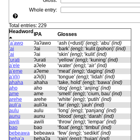
Gloss
:
Whole entry
:
Total entries: 229
Headword
IPA
Glosses
'a'awo
ʔaʔawo
‘ash (=dust)’
(eng)
; ‘abu’
(ind)
'ai
ʔai
‘bark’
(eng)
; ‘kulit (pohon)’
(ind)
'ai
ʔai
‘skin’
(eng)
; ‘kulit’
(ind)
'urati
ʔurati
‘yellow’
(eng)
; ‘kuning’
(ind)
a'ele
aʔele
‘water’
(eng)
; ‘air’
(ind)
a'eme
aʔeme
‘meat’
(eng)
; ‘daging’
(ind)
a'i(li)
aʔi(li)
‘tongue’
(eng)
; ‘lidah’
(ind)
ahaha
ahaha
‘take, hold’
(eng)
; ‘bawa’
(ind)
aho
aho
‘dog’
(eng)
; ‘anjing’
(ind)
ame
ame
‘smell’
(eng)
; ‘cium, bau’
(ind)
arehe
arehe
‘white’
(eng)
; ‘putih’
(ind)
auli'a
auliʔa
‘far’
(eng)
; ‘jauh’
(ind)
aulu
aulu
‘long’
(eng)
; ‘panjang’
(ind)
aunu
aunu
‘blood’
(eng)
; ‘darah’
(ind)
awili
awili
‘throw’
(eng)
; ‘lempar’
(ind)
bao
bao
‘float’
(eng)
; ‘timbul’
(ind)
bebeawa
bebeawa
‘few’
(eng)
; ‘sedikit’
(ind)
beha'a
behaʔa
‘rain’
(eng)
; ‘hujan’
(ind)