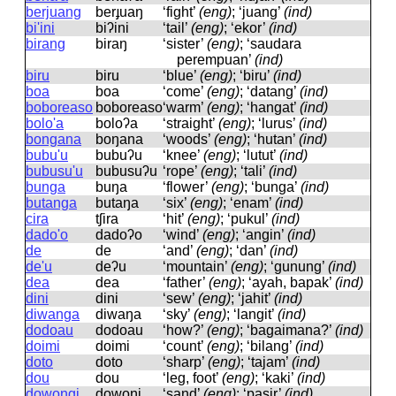
berjuang
berɟuaŋ
‘fight’
(eng)
; ‘juang’
(ind)
bi'ini
biʔini
‘tail’
(eng)
; ‘ekor’
(ind)
birang
biraŋ
‘sister’
(eng)
; ‘saudara
perempuan’
(ind)
biru
biru
‘blue’
(eng)
; ‘biru’
(ind)
boa
boa
‘come’
(eng)
; ‘datang’
(ind)
boboreaso
boboreaso
‘warm’
(eng)
; ‘hangat’
(ind)
bolo'a
boloʔa
‘straight’
(eng)
; ‘lurus’
(ind)
bongana
boŋana
‘woods’
(eng)
; ‘hutan’
(ind)
bubu'u
bubuʔu
‘knee’
(eng)
; ‘lutut’
(ind)
bubusu'u
bubusuʔu
‘rope’
(eng)
; ‘tali’
(ind)
bunga
buŋa
‘flower’
(eng)
; ‘bunga’
(ind)
butanga
butaŋa
‘six’
(eng)
; ‘enam’
(ind)
cira
tʃira
‘hit’
(eng)
; ‘pukul’
(ind)
dado'o
dadoʔo
‘wind’
(eng)
; ‘angin’
(ind)
de
de
‘and’
(eng)
; ‘dan’
(ind)
de'u
deʔu
‘mountain’
(eng)
; ‘gunung’
(ind)
dea
dea
‘father’
(eng)
; ‘ayah, bapak’
(ind)
dini
dini
‘sew’
(eng)
; ‘jahit’
(ind)
diwanga
diwaŋa
‘sky’
(eng)
; ‘langit’
(ind)
dodoau
dodoau
‘how?’
(eng)
; ‘bagaimana?’
(ind)
doimi
doimi
‘count’
(eng)
; ‘bilang’
(ind)
doto
doto
‘sharp’
(eng)
; ‘tajam’
(ind)
dou
dou
‘leg, foot’
(eng)
; ‘kaki’
(ind)
dowongi
dowoŋi
‘sand’
(eng)
; ‘pasir’
(ind)