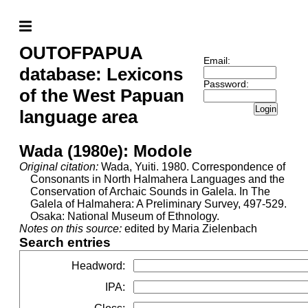
OUTOFPAPUA
Email:
database: Lexicons
Password:
of the West Papuan
Login
language area
Wada (1980e): Modole
Original citation:
Wada, Yuiti. 1980. Correspondence of
Consonants in North Halmahera Languages and the
Conservation of Archaic Sounds in Galela. In The
Galela of Halmahera: A Preliminary Survey, 497-529.
Osaka: National Museum of Ethnology.
Notes on this source:
edited by Maria Zielenbach
Search entries
Headword
:
IPA
: