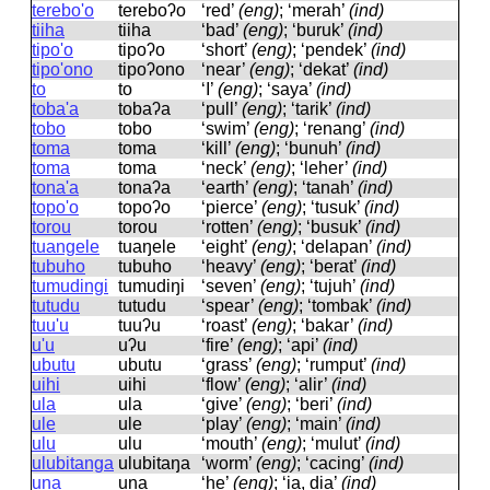
terebo'o
tereboʔo
‘red’
(eng)
; ‘merah’
(ind)
tiiha
tiiha
‘bad’
(eng)
; ‘buruk’
(ind)
tipo'o
tipoʔo
‘short’
(eng)
; ‘pendek’
(ind)
tipo'ono
tipoʔono
‘near’
(eng)
; ‘dekat’
(ind)
to
to
‘I’
(eng)
; ‘saya’
(ind)
toba'a
tobaʔa
‘pull’
(eng)
; ‘tarik’
(ind)
tobo
tobo
‘swim’
(eng)
; ‘renang’
(ind)
toma
toma
‘kill’
(eng)
; ‘bunuh’
(ind)
toma
toma
‘neck’
(eng)
; ‘leher’
(ind)
tona'a
tonaʔa
‘earth’
(eng)
; ‘tanah’
(ind)
topo'o
topoʔo
‘pierce’
(eng)
; ‘tusuk’
(ind)
torou
torou
‘rotten’
(eng)
; ‘busuk’
(ind)
tuangele
tuaŋele
‘eight’
(eng)
; ‘delapan’
(ind)
tubuho
tubuho
‘heavy’
(eng)
; ‘berat’
(ind)
tumudingi
tumudiŋi
‘seven’
(eng)
; ‘tujuh’
(ind)
tutudu
tutudu
‘spear’
(eng)
; ‘tombak’
(ind)
tuu'u
tuuʔu
‘roast’
(eng)
; ‘bakar’
(ind)
u'u
uʔu
‘fire’
(eng)
; ‘api’
(ind)
ubutu
ubutu
‘grass’
(eng)
; ‘rumput’
(ind)
uihi
uihi
‘flow’
(eng)
; ‘alir’
(ind)
ula
ula
‘give’
(eng)
; ‘beri’
(ind)
ule
ule
‘play’
(eng)
; ‘main’
(ind)
ulu
ulu
‘mouth’
(eng)
; ‘mulut’
(ind)
ulubitanga
ulubitaŋa
‘worm’
(eng)
; ‘cacing’
(ind)
una
una
‘he’
(eng)
; ‘ia, dia’
(ind)