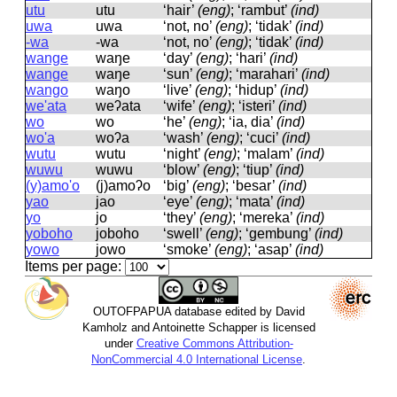
utu
utu
‘hair’
(eng)
; ‘rambut’
(ind)
uwa
uwa
‘not, no’
(eng)
; ‘tidak’
(ind)
-wa
-wa
‘not, no’
(eng)
; ‘tidak’
(ind)
wange
waŋe
‘day’
(eng)
; ‘hari’
(ind)
wange
waŋe
‘sun’
(eng)
; ‘marahari’
(ind)
wango
waŋo
‘live’
(eng)
; ‘hidup’
(ind)
we'ata
weʔata
‘wife’
(eng)
; ‘isteri’
(ind)
wo
wo
‘he’
(eng)
; ‘ia, dia’
(ind)
wo'a
woʔa
‘wash’
(eng)
; ‘cuci’
(ind)
wutu
wutu
‘night’
(eng)
; ‘malam’
(ind)
wuwu
wuwu
‘blow’
(eng)
; ‘tiup’
(ind)
(y)amo'o
(j)amoʔo
‘big’
(eng)
; ‘besar’
(ind)
yao
jao
‘eye’
(eng)
; ‘mata’
(ind)
yo
jo
‘they’
(eng)
; ‘mereka’
(ind)
yoboho
joboho
‘swell’
(eng)
; ‘gembung’
(ind)
yowo
jowo
‘smoke’
(eng)
; ‘asap’
(ind)
Items per page:
OUTOFPAPUA database edited by David
Kamholz and Antoinette Schapper is licensed
under
Creative Commons Attribution-
NonCommercial 4.0 International License
.