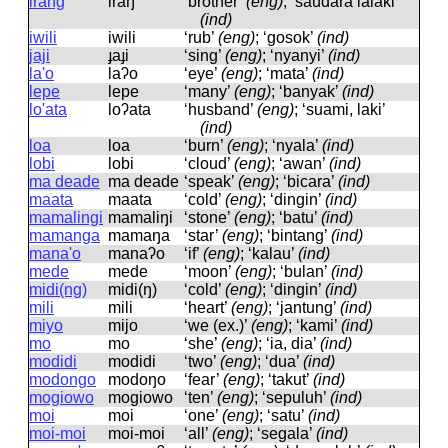
irang
iraŋ
‘brother’
(eng)
; ‘saudara lalaki’
(ind)
iwili
iwili
‘rub’
(eng)
; ‘gosok’
(ind)
jaji
ɟaɟi
‘sing’
(eng)
; ‘nyanyi’
(ind)
la'o
laʔo
‘eye’
(eng)
; ‘mata’
(ind)
lepe
lepe
‘many’
(eng)
; ‘banyak’
(ind)
lo'ata
loʔata
‘husband’
(eng)
; ‘suami, laki’
(ind)
loa
loa
‘burn’
(eng)
; ‘nyala’
(ind)
lobi
lobi
‘cloud’
(eng)
; ‘awan’
(ind)
ma deade
ma deade
‘speak’
(eng)
; ‘bicara’
(ind)
maata
maata
‘cold’
(eng)
; ‘dingin’
(ind)
mamalingi
mamaliŋi
‘stone’
(eng)
; ‘batu’
(ind)
mamanga
mamaŋa
‘star’
(eng)
; ‘bintang’
(ind)
mana'o
manaʔo
‘if’
(eng)
; ‘kalau’
(ind)
mede
mede
‘moon’
(eng)
; ‘bulan’
(ind)
midi(ng)
midi(ŋ)
‘cold’
(eng)
; ‘dingin’
(ind)
mili
mili
‘heart’
(eng)
; ‘jantung’
(ind)
miyo
mijo
‘we (ex.)’
(eng)
; ‘kami’
(ind)
mo
mo
‘she’
(eng)
; ‘ia, dia’
(ind)
modidi
modidi
‘two’
(eng)
; ‘dua’
(ind)
modongo
modoŋo
‘fear’
(eng)
; ‘takut’
(ind)
mogiowo
moɡiowo
‘ten’
(eng)
; ‘sepuluh’
(ind)
moi
moi
‘one’
(eng)
; ‘satu’
(ind)
moi-moi
moi-moi
‘all’
(eng)
; ‘segala’
(ind)