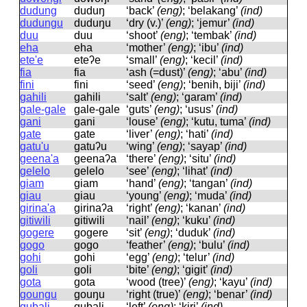
dudung
duduŋ
‘back’
(eng)
; ‘belakang’
(ind)
dudungu
duduŋu
‘dry (v.)’
(eng)
; ‘jemur’
(ind)
duu
duu
‘shoot’
(eng)
; ‘tembak’
(ind)
eha
eha
‘mother’
(eng)
; ‘ibu’
(ind)
ete'e
eteʔe
‘small’
(eng)
; ‘kecil’
(ind)
fia
fia
‘ash (=dust)’
(eng)
; ‘abu’
(ind)
fini
fini
‘seed’
(eng)
; ‘benih, biji’
(ind)
gahili
ɡahili
‘salt’
(eng)
; ‘garam’
(ind)
gale-gale
ɡale-ɡale
‘guts’
(eng)
; ‘usus’
(ind)
gani
ɡani
‘louse’
(eng)
; ‘kutu, tuma’
(ind)
gate
ɡate
‘liver’
(eng)
; ‘hati’
(ind)
gatu'u
ɡatuʔu
‘wing’
(eng)
; ‘sayap’
(ind)
geena'a
ɡeenaʔa
‘there’
(eng)
; ‘situ’
(ind)
gelelo
ɡelelo
‘see’
(eng)
; ‘lihat’
(ind)
giam
ɡiam
‘hand’
(eng)
; ‘tangan’
(ind)
giau
ɡiau
‘young’
(eng)
; ‘muda’
(ind)
girina'a
ɡirinaʔa
‘right’
(eng)
; ‘kanan’
(ind)
gitiwili
ɡitiwili
‘nail’
(eng)
; ‘kuku’
(ind)
gogere
ɡoɡere
‘sit’
(eng)
; ‘duduk’
(ind)
gogo
ɡoɡo
‘feather’
(eng)
; ‘bulu’
(ind)
gohi
ɡohi
‘egg’
(eng)
; ‘telur’
(ind)
goli
ɡoli
‘bite’
(eng)
; ‘gigit’
(ind)
gota
ɡota
‘wood (tree)’
(eng)
; ‘kayu’
(ind)
goungu
ɡouŋu
‘right (true)’
(eng)
; ‘benar’
(ind)
gubali
ɡubali
‘left’
(eng)
; ‘kiri’
(ind)