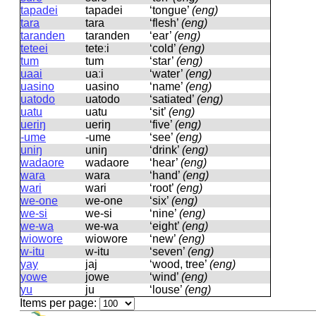
tapadei
tapadei
‘tongue’
(eng)
tara
tara
‘flesh’
(eng)
taranden
taranden
‘ear’
(eng)
teteei
teteːi
‘cold’
(eng)
tum
tum
‘star’
(eng)
uaai
uaːi
‘water’
(eng)
uasino
uasino
‘name’
(eng)
uatodo
uatodo
‘satiated’
(eng)
uatu
uatu
‘sit’
(eng)
ueriŋ
ueriŋ
‘five’
(eng)
-ume
-ume
‘see’
(eng)
uniŋ
uniŋ
‘drink’
(eng)
wadaore
wadaore
‘hear’
(eng)
wara
wara
‘hand’
(eng)
wari
wari
‘root’
(eng)
we-one
we-one
‘six’
(eng)
we-si
we-si
‘nine’
(eng)
we-wa
we-wa
‘eight’
(eng)
wiowore
wiowore
‘new’
(eng)
w-itu
w-itu
‘seven’
(eng)
yay
jaj
‘wood, tree’
(eng)
yowe
jowe
‘wind’
(eng)
yu
ju
‘louse’
(eng)
Items per page: