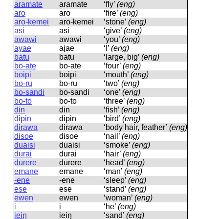
aramate
aramate
‘fly’
(eng)
aro
aro
‘fire’
(eng)
aro-kemei
aro-kemei
‘stone’
(eng)
asi
asi
‘give’
(eng)
awawi
awawi
‘you’
(eng)
ayae
ajae
‘I’
(eng)
batu
batu
‘large, big’
(eng)
bo-ate
bo-ate
‘four’
(eng)
boipi
boipi
‘mouth’
(eng)
bo-ru
bo-ru
‘two’
(eng)
bo-sandi
bo-sandi
‘one’
(eng)
bo-to
bo-to
‘three’
(eng)
din
din
‘fish’
(eng)
dipin
dipin
‘bird’
(eng)
dirawa
dirawa
‘body hair, feather’
(eng)
disoe
disoe
‘nail’
(eng)
duaisi
duaisi
‘smoke’
(eng)
durai
durai
‘hair’
(eng)
durere
durere
‘head’
(eng)
emane
emane
‘man’
(eng)
-ene
-ene
‘sleep’
(eng)
ese
ese
‘stand’
(eng)
ewen
ewen
‘woman’
(eng)
i
i
‘he’
(eng)
ieiŋ
ieiŋ
‘sand’
(eng)