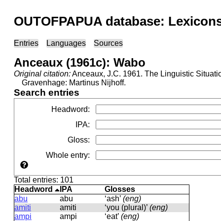
OUTOFPAPUA database: Lexicons 
Entries
Languages
Sources
Anceaux (1961c): Wabo
Original citation:
Anceaux, J.C. 1961. The Linguistic Situat
Gravenhage: Martinus Nijhoff.
Search entries
Headword
:
IPA
:
Gloss
:
Whole entry
:
Total entries: 101
Headword
IPA
Glosses
abu
abu
‘ash’
(eng)
amiti
amiti
‘you (plural)’
(eng)
ampi
ampi
‘eat’
(eng)