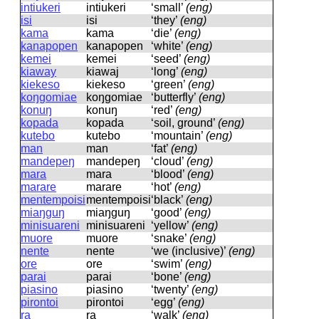
intiukeri
intiukeri
‘small’
(eng)
isi
isi
‘they’
(eng)
kama
kama
‘die’
(eng)
kanapopen
kanapopen
‘white’
(eng)
kemei
kemei
‘seed’
(eng)
kiaway
kiawaj
‘long’
(eng)
kiekeso
kiekeso
‘green’
(eng)
koŋgomiae
koŋɡomiae
‘butterfly’
(eng)
konuŋ
konuŋ
‘red’
(eng)
kopada
kopada
‘soil, ground’
(eng)
kutebo
kutebo
‘mountain’
(eng)
man
man
‘fat’
(eng)
mandepeŋ
mandepeŋ
‘cloud’
(eng)
mara
mara
‘blood’
(eng)
marare
marare
‘hot’
(eng)
mentempoisi
mentempoisi
‘black’
(eng)
miaŋguŋ
miaŋɡuŋ
‘good’
(eng)
minisuareni
minisuareni
‘yellow’
(eng)
muore
muore
‘snake’
(eng)
nente
nente
‘we (inclusive)’
(eng)
ore
ore
‘swim’
(eng)
parai
parai
‘bone’
(eng)
piasino
piasino
‘twenty’
(eng)
pirontoi
pirontoi
‘egg’
(eng)
ra
ra
‘walk’
(eng)