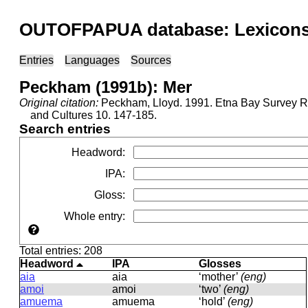
OUTOFPAPUA database: Lexicons 
Entries
Languages
Sources
Peckham (1991b): Mer
Original citation:
Peckham, Lloyd. 1991. Etna Bay Survey Re
and Cultures 10. 147-185.
Search entries
Headword
:
IPA
:
Gloss
:
Whole entry
:
Total entries: 208
Headword
IPA
Glosses
aia
aia
‘mother’
(eng)
amoi
amoi
‘two’
(eng)
amuema
amuema
‘hold’
(eng)