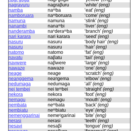
nagravuru
naɡraβuru
‘white’
(eng)
namba
naᵐba
‘eat’
(eng)
namboruara
naᵐboruara
‘come’
(eng)
namuna
namuna
‘stink’
(eng)
nanambi
nanaᵐbi
‘liver’
(eng)
nanderamba
naⁿderaᵐba
‘branch’
(eng)
nari karara
nari karara
‘seed’
(eng)
nasuru
nasuru
‘body hair’
(eng)
nasuru
nasuru
‘hair’
(eng)
natomo
natomo
‘fat’
(eng)
navatu
naβatu
‘tail’
(eng)
navwere
naβwere
‘large’
(eng)
nawaze
nawaze
‘one’
(eng)
neage
neaɡe
‘scratch’
(eng)
neanggema
neaᵑɡema
‘elbow’
(eng)
nedumaga
nedumaɡa
‘all’
(eng)
nei tembei
nei teᵐbei
‘straight’
(eng)
nekora
nekora
‘foot’
(eng)
nemagu
nemaɡu
‘mouth’
(eng)
nembata
neᵐbata
‘back’
(eng)
nembiatu
neᵐbiatu
‘eye’
(eng)
nemenggarinai
nemeᵑɡarinai
‘bite’
(eng)
nerasi
nerasi
‘teeth’
(eng)
nesavi
nesaβi
‘tongue’
(eng)