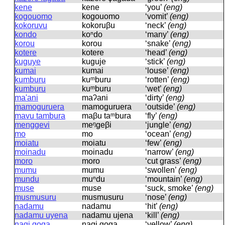
kene
kene
‘you’
(eng)
kogouomo
koɡouomo
‘vomit’
(eng)
kokoruvu
kokoruβu
‘neck’
(eng)
kondo
koⁿdo
‘many’
(eng)
korou
korou
‘snake’
(eng)
kotere
kotere
‘head’
(eng)
kuguye
kuɡuje
‘stick’
(eng)
kumai
kumai
‘louse’
(eng)
kumburu
kuᵐburu
‘rotten’
(eng)
kumburu
kuᵐburu
‘wet’
(eng)
ma'ani
maʔani
‘dirty’
(eng)
mamoguruera
mamoɡuruera
‘outside’
(eng)
mavu tambura
maβu taᵐbura
‘fly’
(eng)
menggevi
meᵑɡeβi
‘jungle’
(eng)
mo
mo
‘ocean’
(eng)
moiatu
moiatu
‘few’
(eng)
moinadu
moinadu
‘narrow’
(eng)
moro
moro
‘cut grass’
(eng)
mumu
mumu
‘swollen’
(eng)
mundu
muⁿdu
‘mountain’
(eng)
muse
muse
‘suck, smoke’
(eng)
musmusuru
musmusuru
‘nose’
(eng)
nadamu
nadamu
‘hit’
(eng)
nadamu uyena
nadamu ujena
‘kill’
(eng)
nagi goga
naɡi ɡoɡa
‘yellow’
(eng)