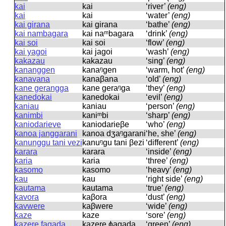
kai
kai
‘river’
(eng)
kai
kai
‘water’
(eng)
kai girana
kai ɡirana
‘bathe’
(eng)
kai nambagara
kai naᵐbaɡara
‘drink’
(eng)
kai soi
kai soi
‘flow’
(eng)
kai yagoi
kai jaɡoi
‘wash’
(eng)
kakazau
kakazau
‘sing’
(eng)
kananggen
kanaᵑɡen
‘warm, hot’
(eng)
kanavana
kanaβana
‘old’
(eng)
kane gerangga
kane ɡeraᵑɡa
‘they’
(eng)
kanedokai
kanedokai
‘evil’
(eng)
kaniau
kaniau
‘person’
(eng)
kanimbi
kaniᵐbi
‘sharp’
(eng)
kaniodarieve
kaniodarieβe
‘who’
(eng)
kanoa janggarani
kanoa dʒaᵑɡarani
‘he, she’
(eng)
kanunggu tani vezi
kanuᵑɡu tani βezi
‘different’
(eng)
karara
karara
‘inside’
(eng)
karia
karia
‘three’
(eng)
kasomo
kasomo
‘heavy’
(eng)
kau
kau
‘right side’
(eng)
kautama
kautama
‘true’
(eng)
kavora
kaβora
‘dust’
(eng)
kavwere
kaβwere
‘wide’
(eng)
kaze
kaze
‘sore’
(eng)
kazere fagada
kazere ɸaɡada
‘green’
(eng)