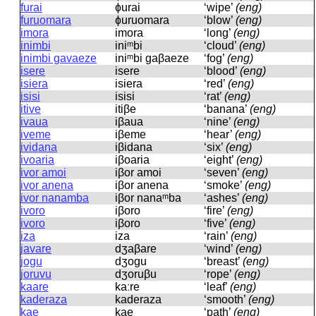
furai
ɸurai
‘wipe’
(eng)
furuomara
ɸuruomara
‘blow’
(eng)
imora
imora
‘long’
(eng)
inimbi
iniᵐbi
‘cloud’
(eng)
inimbi gavaeze
iniᵐbi ɡaβaeze
‘fog’
(eng)
isere
isere
‘blood’
(eng)
isiera
isiera
‘red’
(eng)
isisi
isisi
‘rat’
(eng)
itive
itiβe
‘banana’
(eng)
ivaua
iβaua
‘nine’
(eng)
iveme
iβeme
‘hear’
(eng)
ividana
iβidana
‘six’
(eng)
ivoaria
iβoaria
‘eight’
(eng)
ivor amoi
iβor amoi
‘seven’
(eng)
ivor anena
iβor anena
‘smoke’
(eng)
ivor nanamba
iβor nanaᵐba
‘ashes’
(eng)
ivoro
iβoro
‘fire’
(eng)
ivoro
iβoro
‘five’
(eng)
iza
iza
‘rain’
(eng)
javare
dʒaβare
‘wind’
(eng)
jogu
dʒoɡu
‘breast’
(eng)
joruvu
dʒoruβu
‘rope’
(eng)
kaare
kaːre
‘leaf’
(eng)
kaderaza
kaderaza
‘smooth’
(eng)
kae
kae
‘path’
(eng)