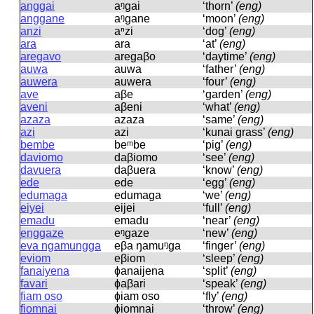
anggai
aᵑɡai
‘thorn’
(eng)
anggane
aᵑɡane
‘moon’
(eng)
anzi
aⁿzi
‘dog’
(eng)
ara
ara
‘at’
(eng)
aregavo
areɡaβo
‘daytime’
(eng)
auwa
auwa
‘father’
(eng)
auwera
auwera
‘four’
(eng)
ave
aβe
‘garden’
(eng)
aveni
aβeni
‘what’
(eng)
azaza
azaza
‘same’
(eng)
azi
azi
‘kunai grass’
(eng)
bembe
beᵐbe
‘pig’
(eng)
daviomo
daβiomo
‘see’
(eng)
davuera
daβuera
‘know’
(eng)
ede
ede
‘egg’
(eng)
edumaga
edumaɡa
‘we’
(eng)
eiyei
eijei
‘full’
(eng)
emadu
emadu
‘near’
(eng)
enggaze
eᵑɡaze
‘new’
(eng)
eva ngamungga
eβa ŋamuᵑɡa
‘finger’
(eng)
eviom
eβiom
‘sleep’
(eng)
fanaiyena
ɸanaijena
‘split’
(eng)
favari
ɸaβari
‘speak’
(eng)
fiam oso
ɸiam oso
‘fly’
(eng)
fiomnai
ɸiomnai
‘throw’
(eng)