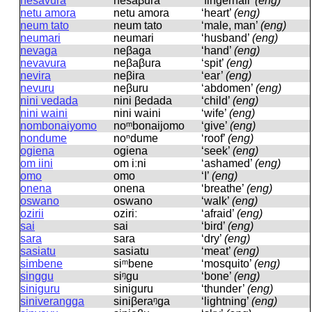
nesavura
nesaβura
‘fingernail’
(eng)
netu amora
netu amora
‘heart’
(eng)
neum tato
neum tato
‘male, man’
(eng)
neumari
neumari
‘husband’
(eng)
nevaga
neβaɡa
‘hand’
(eng)
nevavura
neβaβura
‘spit’
(eng)
nevira
neβira
‘ear’
(eng)
nevuru
neβuru
‘abdomen’
(eng)
nini vedada
nini βedada
‘child’
(eng)
nini waini
nini waini
‘wife’
(eng)
nombonaiyomo
noᵐbonaijomo
‘give’
(eng)
nondume
noⁿdume
‘roof’
(eng)
ogiena
oɡiena
‘seek’
(eng)
om iini
om iːni
‘ashamed’
(eng)
omo
omo
‘I’
(eng)
onena
onena
‘breathe’
(eng)
oswano
oswano
‘walk’
(eng)
ozirii
oziriː
‘afraid’
(eng)
sai
sai
‘bird’
(eng)
sara
sara
‘dry’
(eng)
sasiatu
sasiatu
‘meat’
(eng)
simbene
siᵐbene
‘mosquito’
(eng)
singgu
siᵑɡu
‘bone’
(eng)
siniguru
siniɡuru
‘thunder’
(eng)
siniverangga
siniβeraᵑɡa
‘lightning’
(eng)