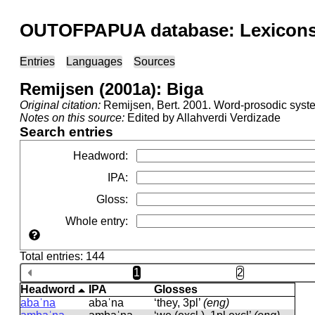
OUTOFPAPUA database: Lexicons 
Entries
Languages
Sources
Remijsen (2001a): Biga
Original citation:
Remijsen, Bert. 2001. Word-prosodic syste
Notes on this source:
Edited by Allahverdi Verdizade
Search entries
Headword
:
IPA
:
Gloss
:
Whole entry
:
Total entries: 144
1
2
Headword
IPA
Glosses
abaˈna
abaˈna
‘they, 3pl’
(eng)