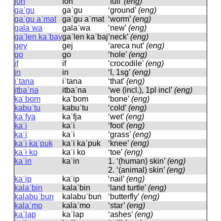
fon
fon
‘full’
(eng)
gaˈgu
ɡaˈɡu
‘ground’
(eng)
gaˈgu aˈmat
ɡaˈɡu aˈmat
‘worm’
(eng)
galaˈwa
ɡalaˈwa
‘new’
(eng)
gaˈlen kaˈbay
ɡaˈlen kaˈbaj
‘neck’
(eng)
gey
ɡej
‘areca nut’
(eng)
go
ɡo
‘hole’
(eng)
if
if
‘crocodile’
(eng)
in
in
‘I, 1sg’
(eng)
iˈtana
iˈtana
‘that’
(eng)
itbaˈna
itbaˈna
‘we (incl.), 1pl incl’
(eng)
kaˈbom
kaˈbom
‘bone’
(eng)
kabuˈtu
kabuˈtu
‘cold’
(eng)
kaˈfya
kaˈfja
‘wet’
(eng)
kaˈi
kaˈi
‘foot’
(eng)
kaˈi
kaˈi
‘grass’
(eng)
kaˈi kaˈpuk
kaˈi kaˈpuk
‘knee’
(eng)
kaˈi ko
kaˈi ko
‘toe’
(eng)
kaˈin
kaˈin
1.
‘(human) skin’
(eng)
2.
‘(animal) skin’
(eng)
kaˈip
kaˈip
‘nail’
(eng)
kalaˈbin
kalaˈbin
‘land turtle’
(eng)
kalabuˈbun
kalabuˈbun
‘butterfly’
(eng)
kalaˈmo
kalaˈmo
‘star’
(eng)
kaˈlap
kaˈlap
‘ashes’
(eng)