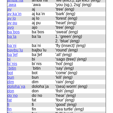
ambaˈna
ambaˈna
‘we (excl.), 1pl excl’
(eng)
ˈawa
ˈawa
‘you (sg.), 2sg’
(eng)
ay
aj
‘tree’
(eng)
ay kaˈin
aj kaˈin
‘bark’
(eng)
ay lo
aj lo
‘forest’
(eng)
ay pu
aj pu
‘heart’
(eng)
ayo
ajo
‘tree’
(eng)
baˈbos
baˈbos
‘sweat’
(eng)
baˈla
baˈla
1.
‘green’
(eng)
2.
‘blue’
(eng)
baˈni
baˈni
‘fly (insect)’
(eng)
baybuˈlu
bajbuˈlu
‘round’
(eng)
baˈʃef
baˈʃef
‘all’
(eng)
bi
bi
‘sago (tree)’
(eng)
biˈnis
biˈnis
‘hot’
(eng)
ˈbitin
ˈbitin
‘say’
(eng)
bot
bot
‘come’
(eng)
bun
bun
‘kill’
(eng)
dim
dim
‘rain’
(eng)
dolohaˈya
dolohaˈja
‘(sea) worm’
(eng)
don
don
‘fish’
(eng)
doˈno
doˈno
‘hear’
(eng)
fat
fat
‘four’
(eng)
fi
fi
‘good’
(eng)
fin
fin
‘sea turtle’
(eng)