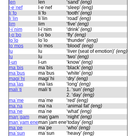
len
len
‘sand’
(eng)
l-eˈnef
l-eˈnef
‘sleep’
(eng)
liˈfo
liˈfo
‘tooth’
(eng)
liˈlin
liˈlin
‘road’
(eng)
lim
lim
‘five’
(eng)
l-iˈnim
l-iˈnim
‘drink’
(eng)
l-oˈbo
l-oˈbo
‘fly’
(eng)
loˈlo
loˈlo
‘thunder’
(eng)
loˈmos
loˈmos
‘blood’
(eng)
lu
lu
‘liver (seat of emotion)’
(eng)
lu
lu
‘two’
(eng)
l-un
l-un
‘know’
(eng)
maˈbis
maˈbis
‘black’
(eng)
maˈbus
maˈbus
‘white’
(eng)
magiˈhi
maɡiˈhi
‘dry’
(eng)
maˈlas
maˈlas
‘long’
(eng)
maliˈti
maliˈti
1.
‘sun’
(eng)
2.
‘day’
(eng)
maˈme
maˈme
‘red’
(eng)
maˈna
maˈna
‘animal fat’
(eng)
maˈne
maˈne
‘what’
(eng)
maŋˈgam
maŋˈɡam
‘night’
(eng)
manˈyam ene
manˈjam ene
‘today’
(eng)
maˈpe
maˈpe
‘who’
(eng)
maˈsun
maˈsun
‘heavy’
(eng)