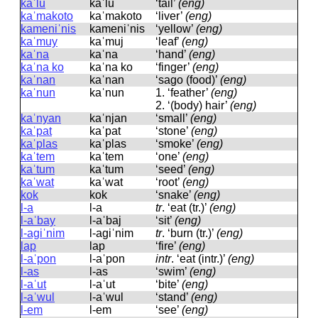
kaˈlu
kaˈlu
‘tail’
(eng)
kaˈmakoto
kaˈmakoto
‘liver’
(eng)
kameniˈnis
kameniˈnis
‘yellow’
(eng)
kaˈmuy
kaˈmuj
‘leaf’
(eng)
kaˈna
kaˈna
‘hand’
(eng)
kaˈna ko
kaˈna ko
‘finger’
(eng)
kaˈnan
kaˈnan
‘sago (food)’
(eng)
kaˈnun
kaˈnun
1.
‘feather’
(eng)
2.
‘(body) hair’
(eng)
kaˈnyan
kaˈnjan
‘small’
(eng)
kaˈpat
kaˈpat
‘stone’
(eng)
kaˈplas
kaˈplas
‘smoke’
(eng)
kaˈtem
kaˈtem
‘one’
(eng)
kaˈtum
kaˈtum
‘seed’
(eng)
kaˈwat
kaˈwat
‘root’
(eng)
kok
kok
‘snake’
(eng)
l-a
l-a
tr
.
‘eat (tr.)’
(eng)
l-aˈbay
l-aˈbaj
‘sit’
(eng)
l-agiˈnim
l-aɡiˈnim
tr
.
‘burn (tr.)’
(eng)
lap
lap
‘fire’
(eng)
l-aˈpon
l-aˈpon
intr
.
‘eat (intr.)’
(eng)
l-as
l-as
‘swim’
(eng)
l-aˈut
l-aˈut
‘bite’
(eng)
l-aˈwul
l-aˈwul
‘stand’
(eng)
l-em
l-em
‘see’
(eng)