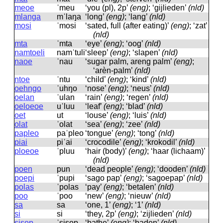
meoe
ˈmeu
‘you (pl), 2p’
(eng)
; ‘gijlieden’
(nld)
mlanga
mˈlaŋa
‘long’
(eng)
; ‘lang’
(nld)
mosi
ˈmosi
‘sated, full (after eating)’
(eng)
; ‘zat’
(nld)
mta
ˈmta
‘eye’
(eng)
; ‘oog’
(nld)
namtoeli
namˈtuli
‘sleep’
(eng)
; ‘slapen’
(nld)
naoe
ˈnau
‘sugar palm, areng palm’
(eng)
;
‘arèn-palm’
(nld)
ntoe
ˈntu
‘child’
(eng)
; ‘kind’
(nld)
oehngo
ˈuhŋo
‘nose’
(eng)
; ‘neus’
(nld)
oelan
ˈulan
‘rain’
(eng)
; ‘regen’
(nld)
oeloeoe
uˈluu
‘leaf’
(eng)
; ‘blad’
(nld)
oet
ut
‘louse’
(eng)
; ‘luis’
(nld)
olat
ˈolat
‘sea’
(eng)
; ‘zee’
(nld)
papleo
paˈpleo
‘tongue’
(eng)
; ‘tong’
(nld)
piai
piˈai
‘crocodile’
(eng)
; ‘krokodil’
(nld)
ploeoe
ˈpluu
‘hair (body)’
(eng)
; ‘haar (lichaam)’
(nld)
poen
pun
‘dead people’
(eng)
; ‘dooden’
(nld)
poepi
ˈpupi
‘sago pap’
(eng)
; ‘sagoepap’
(nld)
polas
ˈpolas
‘pay’
(eng)
; ‘betalen’
(nld)
poo
ˈpoo
‘new’
(eng)
; ‘nieuw’
(nld)
sa
sa
‘one, 1’
(eng)
; ‘1’
(nld)
si
si
‘they, 2p’
(eng)
; ‘zijlieden’
(nld)
sisop
ˈsisop
‘bathe’
(eng)
; ‘baden’
(nld)