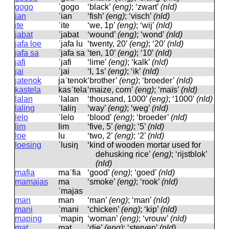
gogo
ˈɡoɡo
‘black’
(eng)
; ‘zwart’
(nld)
ian
ˈian
‘fish’
(eng)
; ‘visch’
(nld)
ite
ˈite
‘we, 1p’
(eng)
; ‘wij’
(nld)
jabat
ˈjabat
‘wound’
(eng)
; ‘wond’
(nld)
jafa loe
ˈjafa lu
‘twenty, 20’
(eng)
; ‘20’
(nld)
jafa sa
ˈjafa sa
‘ten, 10’
(eng)
; ‘10’
(nld)
jafi
ˈjafi
‘lime’
(eng)
; ‘kalk’
(nld)
jai
ˈjai
‘I, 1s’
(eng)
; ‘ik’
(nld)
jatenok
jaˈtenok
‘brother’
(eng)
; ‘broeder’
(nld)
kastela
kasˈtela
‘maize, corn’
(eng)
; ‘maïs’
(nld)
lalan
ˈlalan
‘thousand, 1000’
(eng)
; ‘1000’
(nld)
laling
ˈlaliŋ
‘way’
(eng)
; ‘weg’
(nld)
lelo
ˈlelo
‘blood’
(eng)
; ‘broeder’
(nld)
lim
lim
‘five, 5’
(eng)
; ‘5’
(nld)
loe
lu
‘two, 2’
(eng)
; ‘2’
(nld)
loesing
ˈlusiŋ
‘kind of wooden mortar used for
dehusking rice’
(eng)
; ‘rijstblok’
(nld)
mafia
maˈfia
‘good’
(eng)
; ‘goed’
(nld)
mamajas
ma
‘smoke’
(eng)
; ‘rook’
(nld)
ˈmajas
man
man
‘man’
(eng)
; ‘man’
(nld)
mani
ˈmani
‘chicken’
(eng)
; ‘kip’
(nld)
maping
ˈmapiŋ
‘woman’
(eng)
; ‘vrouw’
(nld)
mat
mat
‘die’
(eng)
; ‘sterven’
(nld)