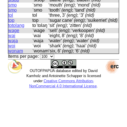
smo
ˈsmo
‘mouth’
(eng)
; ‘mond’
(nld)
smo
ˈsmo
‘tooth’
(eng)
; ‘tand’
(nld)
tol
tol
‘three, 3’
(eng)
; ‘3’
(nld)
top
top
‘sugar cane’
(eng)
; ‘suikerriet’
(nld)
totolang
toˈtolaŋ
‘sit’
(eng)
; ‘zitten’
(nld)
wage
ˈwaɡe
‘sell’
(eng)
; ‘verkoopen’
(nld)
wai
ˈwai
‘eight, 8’
(eng)
; ‘8’
(nld)
waja
ˈwaja
‘water’
(eng)
; ‘water’
(nld)
woi
ˈwoi
‘shark’
(eng)
; ‘haai’
(nld)
wonam
ˈwonam
‘six, 6’
(eng)
; ‘6’
(nld)
Items per page:
OUTOFPAPUA database edited by David
Kamholz and Antoinette Schapper is licensed
under
Creative Commons Attribution-
NonCommercial 4.0 International License
.