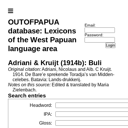
OUTOFPAPUA
Email:
database: Lexicons
Password:
of the West Papuan
Login
language area
Adriani & Kruijt (1914b): Buli
Original citation:
Adriani, Nicolaus and Alb. C Kruijt.
1914. De Bare’e sprekende Toradja’s van Midden-
celebes. Batavia: Lands-drukkerij.
Notes on this source:
Edited & translated by Maria
Zielenbach.
Search entries
Headword
:
IPA
:
Gloss
: