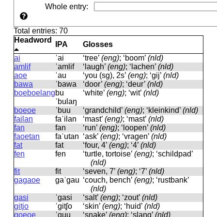
Whole entry
:
Total entries: 70
Headword
IPA
Glosses
ai
ˈai
‘tree’
(eng)
; ‘boom’
(nld)
amlif
ˈamlif
‘laugh’
(eng)
; ‘lachen’
(nld)
aoe
ˈau
‘you (sg), 2s’
(eng)
; ‘gij’
(nld)
bawa
ˈbawa
‘door’
(eng)
; ‘deur’
(nld)
boeboelang
bu
‘white’
(eng)
; ‘wit’
(nld)
ˈbulaŋ
boeoe
ˈbuu
‘grandchild’
(eng)
; ‘kleinkind’
(nld)
failan
faˈilan
‘mast’
(eng)
; ‘mast’
(nld)
fan
fan
‘run’
(eng)
; ‘loopen’
(nld)
faoetan
faˈutan
‘ask’
(eng)
; ‘vragen’
(nld)
fat
fat
‘four, 4’
(eng)
; ‘4’
(nld)
fen
fen
‘turtle, tortoise’
(eng)
; ‘schildpad’
(nld)
fit
fit
‘seven, 7’
(eng)
; ‘7’
(nld)
gagaoe
ɡaˈɡau
‘couch, bench’
(eng)
; ‘rustbank’
(nld)
gasi
ˈɡasi
‘salt’
(eng)
; ‘zout’
(nld)
gitjo
ˈɡitʃo
‘skin’
(eng)
; ‘huid’
(nld)
goeoe
ˈɡuu
‘snake’
(eng)
; ‘slang’
(nld)