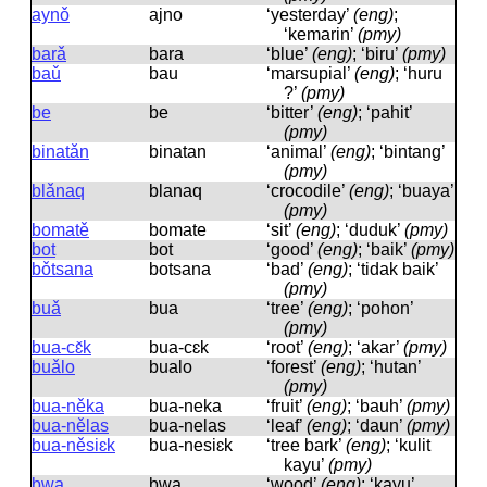
aynǒ
ajno
‘yesterday’
(eng)
;
‘kemarin’
(pmy)
barǎ
bara
‘blue’
(eng)
; ‘biru’
(pmy)
baǔ
bau
‘marsupial’
(eng)
; ‘huru
?’
(pmy)
be
be
‘bitter’
(eng)
; ‘pahit’
(pmy)
binatǎn
binatan
‘animal’
(eng)
; ‘bintang’
(pmy)
blǎnaq
blanaq
‘crocodile’
(eng)
; ‘buaya’
(pmy)
bomatě
bomate
‘sit’
(eng)
; ‘duduk’
(pmy)
bot
bot
‘good’
(eng)
; ‘baik’
(pmy)
bǒtsana
botsana
‘bad’
(eng)
; ‘tidak baik’
(pmy)
buǎ
bua
‘tree’
(eng)
; ‘pohon’
(pmy)
bua-cɛ̌k
bua-cɛk
‘root’
(eng)
; ‘akar’
(pmy)
buǎlo
bualo
‘forest’
(eng)
; ‘hutan’
(pmy)
bua-něka
bua-neka
‘fruit’
(eng)
; ‘bauh’
(pmy)
bua-nělas
bua-nelas
‘leaf’
(eng)
; ‘daun’
(pmy)
bua-něsiɛk
bua-nesiɛk
‘tree bark’
(eng)
; ‘kulit
kayu’
(pmy)
bwa
bwa
‘wood’
(eng)
; ‘kayu’