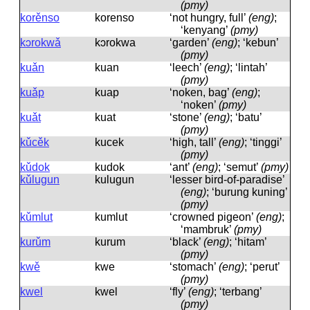
(pmy)
korěnso
korenso
‘not hungry, full’
(eng)
;
‘kenyang’
(pmy)
kɔrokwǎ
kɔrokwa
‘garden’
(eng)
; ‘kebun’
(pmy)
kuǎn
kuan
‘leech’
(eng)
; ‘lintah’
(pmy)
kuǎp
kuap
‘noken, bag’
(eng)
;
‘noken’
(pmy)
kuǎt
kuat
‘stone’
(eng)
; ‘batu’
(pmy)
kǔcěk
kucek
‘high, tall’
(eng)
; ‘tinggi’
(pmy)
kǔdok
kudok
‘ant’
(eng)
; ‘semut’
(pmy)
kǔlugun
kuluɡun
‘lesser bird-of-paradise’
(eng)
; ‘burung kuning’
(pmy)
kǔmlut
kumlut
‘crowned pigeon’
(eng)
;
‘mambruk’
(pmy)
kurǔm
kurum
‘black’
(eng)
; ‘hitam’
(pmy)
kwě
kwe
‘stomach’
(eng)
; ‘perut’
(pmy)
kwel
kwel
‘fly’
(eng)
; ‘terbang’
(pmy)