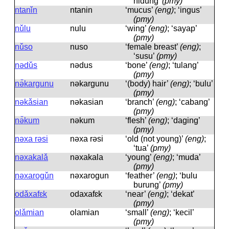
hidung’
(pmy)
ntanǐn
ntanin
‘mucus’
(eng)
; ‘ingus’
(pmy)
nǔlu
nulu
‘wing’
(eng)
; ‘sayap’
(pmy)
nǔso
nuso
‘female breast’
(eng)
;
‘susu’
(pmy)
nədǔs
nədus
‘bone’
(eng)
; ‘tulang’
(pmy)
nə̌kargunu
nəkarɡunu
‘(body) hair’
(eng)
; ‘bulu’
(pmy)
nəkǎsian
nəkasian
‘branch’
(eng)
; ‘cabang’
(pmy)
nə̌kum
nəkum
‘flesh’
(eng)
; ‘daging’
(pmy)
nəxa rəsi
nəxa rəsi
‘old (not young)’
(eng)
;
‘tua’
(pmy)
nəxakalǎ
nəxakala
‘young’
(eng)
; ‘muda’
(pmy)
nəxarogǔn
nəxaroɡun
‘feather’
(eng)
; ‘bulu
burung’
(pmy)
odǎxafɛk
odaxafɛk
‘near’
(eng)
; ‘dekat’
(pmy)
olǎmian
olamian
‘small’
(eng)
; ‘kecil’
(pmy)