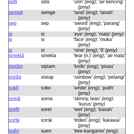
sɛlɑ̌
sɛlɑ
‘urin’
(eng)
; ‘air kencing’
(pmy)
semgě
semɡe
‘land’
(eng)
; ‘tanah’
(pmy)
sep
sep
‘sword’
(eng)
; ‘parang’
(pmy)
si
si
‘eye’
(eng)
; ‘mata’
(pmy)
si
si
‘face’
(eng)
; ‘muka’
(pmy)
si
si
‘nine’
(eng)
; ‘9’
(pmy)
sineklǎ
sinekla
‘tear (n.)’
(eng)
; ‘air mata’
(pmy)
sipiǎm
sipiam
‘knife’
(eng)
; ‘pisau’
(pmy)
sisiǎp
sisiap
‘rainbow’
(eng)
; ‘pelangi’
(pmy)
sɔkǒ
sɔko
‘white’
(eng)
; ‘putih’
(pmy)
somǎ
soma
‘skinny, lean’
(eng)
;
‘kurus’
(pmy)
sorět
soret
‘wet’
(eng)
; ‘basah’
(pmy)
sɔrɔ̌k
sɔrɔk
‘triden’
(eng)
; ‘kalawai’
(pmy)
suěn
suen
‘tree-kangaroo’
(eng)
;