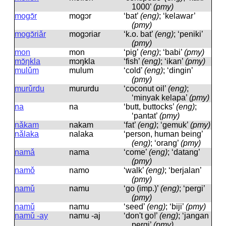
1000’
(pmy)
mogɔ̌r
moɡɔr
‘bat’
(eng)
; ‘kelawar’
(pmy)
mogɔ̌riǎr
moɡɔriar
‘k.o. bat’
(eng)
; ‘peniki’
(pmy)
mon
mon
‘pig’
(eng)
; ‘babi’
(pmy)
mɔ̌ŋkla
mɔŋkla
‘fish’
(eng)
; ‘ikan’
(pmy)
mulǔm
mulum
‘cold’
(eng)
; ‘dingin’
(pmy)
murǔrdu
mururdu
‘coconut oil’
(eng)
;
‘minyak kelapa’
(pmy)
na
na
‘butt, buttocks’
(eng)
;
‘pantat’
(pmy)
nǎkam
nakam
‘fat’
(eng)
; ‘gemuk’
(pmy)
nǎlaka
nalaka
‘person, human being’
(eng)
; ‘orang’
(pmy)
namǎ
nama
‘come’
(eng)
; ‘datang’
(pmy)
namǒ
namo
‘walk’
(eng)
; ‘berjalan’
(pmy)
namǔ
namu
‘go (imp.)’
(eng)
; ‘pergi’
(pmy)
namǔ
namu
‘seed’
(eng)
; ‘biji’
(pmy)
namǔ -ay
namu -aj
‘don't go!’
(eng)
; ‘jangan
pergi’
(pmy)