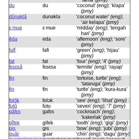
du
du
‘coconut’
(eng)
; ‘klapa’
(pmy)
dǔnəklǎ
dunəkla
‘coconut water’
(eng)
;
‘air kelapa’
(pmy)
ɛ mue
ɛ mue
‘midday’
(eng)
; ‘tengah
hari’
(pmy)
ěda
eda
‘afternoon’
(eng)
; ‘sore’
(pmy)
fafǐ
fafi
‘green’
(eng)
; ‘hijau’
(pmy)
fat
fat
‘four’
(eng)
; ‘4’
(pmy)
fɛsɛsǎ
fɛsɛsa
‘termite’
(eng)
; ‘rayap’
(pmy)
fin
fin
‘tortoise, turtle’
(eng)
;
‘tataruga’
(pmy)
fin
fin
‘turtle’
(eng)
; ‘kura-kura’
(pmy)
folɔ̌k
folɔk
‘see’
(eng)
; ‘lihat’
(pmy)
futǔ
futu
‘seven’
(eng)
; ‘7’
(pmy)
gǎfɛs
ɡafɛs
‘cockroach’
(eng)
;
‘kakerlak’
(pmy)
gǐfek
ɡifek
‘tooth’
(eng)
; ‘gigi’
(pmy)
gis
ɡis
‘bow’
(eng)
; ‘jubi’
(pmy)
guǎr
ɡuar
‘chin’
(eng)
; ‘dagu’
(pmy)