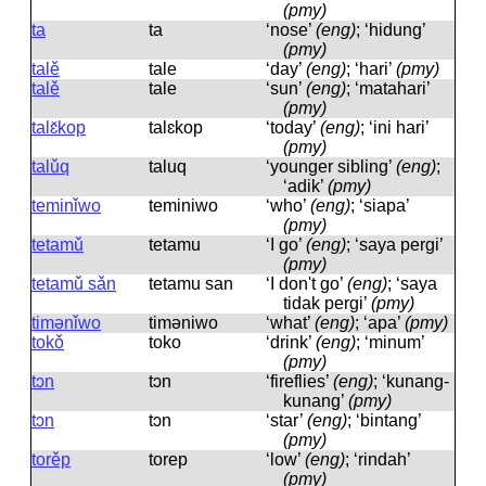
(pmy)
ta
ta
‘nose’
(eng)
; ‘hidung’
(pmy)
talě
tale
‘day’
(eng)
; ‘hari’
(pmy)
talě
tale
‘sun’
(eng)
; ‘matahari’
(pmy)
talɛ̌kop
talɛkop
‘today’
(eng)
; ‘ini hari’
(pmy)
talǔq
taluq
‘younger sibling’
(eng)
;
‘adik’
(pmy)
teminǐwo
teminiwo
‘who’
(eng)
; ‘siapa’
(pmy)
tetamǔ
tetamu
‘I go’
(eng)
; ‘saya pergi’
(pmy)
tetamǔ sǎn
tetamu san
‘I don't go’
(eng)
; ‘saya
tidak pergi’
(pmy)
timənǐwo
timəniwo
‘what’
(eng)
; ‘apa’
(pmy)
tokǒ
toko
‘drink’
(eng)
; ‘minum’
(pmy)
tɔn
tɔn
‘fireflies’
(eng)
; ‘kunang-
kunang’
(pmy)
tɔn
tɔn
‘star’
(eng)
; ‘bintang’
(pmy)
torěp
torep
‘low’
(eng)
; ‘rindah’
(pmy)