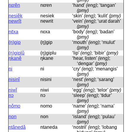
nɛrěn
nɛren
‘hand’
(eng)
; ‘tangan’
(pmy)
nesiěk
nesiek
‘skin’
(eng)
; ‘kulit’
(pmy)
newrǐt
newrit
‘vein’
(eng)
; ‘urat darah’
(pmy)
nɛ̌xa
nɛxa
‘body’
(eng)
; ‘badan’
(pmy)
(ŋ)gip
(ŋ)ɡip
‘mouth’
(eng)
; ‘mulut’
(pmy)
(ŋ)giplǔ
(ŋ)ɡiplu
‘lip’
(eng)
; ‘bibir’
(pmy)
ŋkaně
ŋkane
‘hear, listen’
(eng)
;
‘dengar’
(pmy)
ni
ni
‘cry’
(eng)
; ‘menangis’
(pmy)
nisinǐ
nisini
‘nest’
(eng)
; ‘sarang’
(pmy)
niwǐ
niwi
‘egg’
(eng)
; ‘telor’
(pmy)
nɔ
nɔ
‘sleep’
(eng)
; ‘tidur’
(pmy)
nǒmo
nomo
‘name’
(eng)
; ‘nama’
(pmy)
non
non
‘island’
(eng)
; ‘pulau’
(pmy)
ntǎnedǎ
ntaneda
‘nostril’
(eng)
; ‘lobang