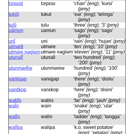
tɔrpɛsɛ̌
tɔrpɛsɛ
‘chair’
(eng)
; ‘kursi’
(pmy)
tukǔt
tukut
‘ear’
(eng)
; ‘telinga’
(pmy)
tulǔ
tulu
‘three’
(eng)
; ‘3’
(pmy)
uǎmun
uamun
‘sago’
(eng)
; ‘sago’
(pmy)
unǐ
uni
‘rain’
(eng)
; ‘hujan’
(pmy)
utmərě
utməre
‘ten’
(eng)
; ‘10’
(pmy)
utməre nəgləm
utməre nəɡləm
‘eleven’
(eng)
; ‘11’
(pmy)
utunalǐ
utunali
‘two hundred’
(eng)
;
‘200’
(pmy)
utunmərěw
utunmərew
‘hundred’
(eng)
; ‘100’
(pmy)
vanɛ̌gap
vanɛɡap
‘there’
(eng)
; ‘disitu’
(pmy)
vanɛ̌kop
vanɛkop
‘here’
(eng)
; ‘disini’
(pmy)
wabǐs
wabis
‘far’
(eng)
; ‘jauh’
(pmy)
waǐn
wain
‘snake’
(eng)
; ‘ular’
(pmy)
walǐn
walin
‘ladder’
(eng)
; ‘tangga’
(pmy)
walǐpa
walipa
‘k.o. sweet potatoe’
(eng)
; ‘petatas’
(pmy)