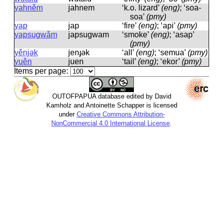
yahněm
jahnem
‘k.o. lizard’
(eng)
; ‘soa-
soa’
(pmy)
yap
jap
‘fire’
(eng)
; ‘api’
(pmy)
yapsugwǎm
japsuɡwam
‘smoke’
(eng)
; ‘asap’
(pmy)
yěnjək
jenɟək
‘all’
(eng)
; ‘semua’
(pmy)
yuěn
juen
‘tail’
(eng)
; ‘ekor’
(pmy)
Items per page:
OUTOFPAPUA database edited by David
Kamholz and Antoinette Schapper is licensed
under
Creative Commons Attribution-
NonCommercial 4.0 International License
.