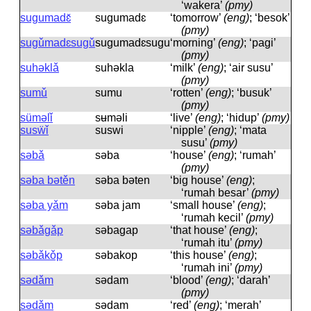
‘wakera’
(pmy)
sugumadɛ̌
suɡumadɛ
‘tomorrow’
(eng)
; ‘besok’
(pmy)
sugǔmadɛsugǔ
suɡumadɛsuɡu
‘morning’
(eng)
; ‘pagi’
(pmy)
suhəklǎ
suhəkla
‘milk’
(eng)
; ‘air susu’
(pmy)
sumǔ
sumu
‘rotten’
(eng)
; ‘busuk’
(pmy)
süməlǐ
sʉməli
‘live’
(eng)
; ‘hidup’
(pmy)
susẅǐ
suswi
‘nipple’
(eng)
; ‘mata
susu’
(pmy)
səbǎ
səba
‘house’
(eng)
; ‘rumah’
(pmy)
səba bətěn
səba bəten
‘big house’
(eng)
;
‘rumah besar’
(pmy)
səba yǎm
səba jam
‘small house’
(eng)
;
‘rumah kecil’
(pmy)
səbǎgǎp
səbaɡap
‘that house’
(eng)
;
‘rumah itu’
(pmy)
səbǎkǒp
səbakop
‘this house’
(eng)
;
‘rumah ini’
(pmy)
sədǎm
sədam
‘blood’
(eng)
; ‘darah’
(pmy)
sədǎm
sədam
‘red’
(eng)
; ‘merah’