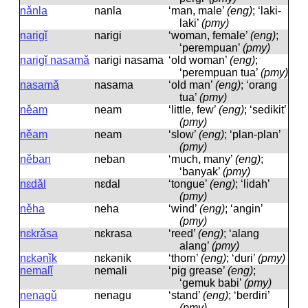
nǎnla
nanla
‘man, male’
(eng)
; ‘laki-
laki’
(pmy)
narigǐ
nariɡi
‘woman, female’
(eng)
;
‘perempuan’
(pmy)
narigǐ nasamǎ
nariɡi nasama
‘old woman’
(eng)
;
‘perempuan tua’
(pmy)
nasamǎ
nasama
‘old man’
(eng)
; ‘orang
tua’
(pmy)
něam
neam
‘little, few’
(eng)
; ‘sedikit’
(pmy)
něam
neam
‘slow’
(eng)
; ‘plan-plan’
(pmy)
něban
neban
‘much, many’
(eng)
;
‘banyak’
(pmy)
nɛdǎl
nɛdal
‘tongue’
(eng)
; ‘lidah’
(pmy)
něha
neha
‘wind’
(eng)
; ‘angin’
(pmy)
nɛkrǎsa
nɛkrasa
‘reed’
(eng)
; ‘alang
alang’
(pmy)
nɛkənǐk
nɛkənik
‘thorn’
(eng)
; ‘duri’
(pmy)
nemalǐ
nemali
‘pig grease’
(eng)
;
‘gemuk babi’
(pmy)
nenagǔ
nenaɡu
‘stand’
(eng)
; ‘berdiri’
(pmy)