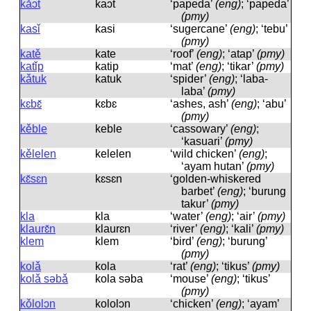
kǎɔt
kaɔt
‘papeda’
(eng)
; ‘papeda’
(pmy)
kasǐ
kasi
‘sugercane’
(eng)
; ‘tebu’
(pmy)
katě
kate
‘roof’
(eng)
; ‘atap’
(pmy)
katǐp
katip
‘mat’
(eng)
; ‘tikar’
(pmy)
kǎtuk
katuk
‘spider’
(eng)
; ‘laba-
laba’
(pmy)
kɛbɛ̌
kɛbɛ
‘ashes, ash’
(eng)
; ‘abu’
(pmy)
kěble
keble
‘cassowary’
(eng)
;
‘kasuari’
(pmy)
kělelen
kelelen
‘wild chicken’
(eng)
;
‘ayam hutan’
(pmy)
kɛ̌sɛn
kɛsɛn
‘golden-whiskered
barbet’
(eng)
; ‘burung
takur’
(pmy)
kla
kla
‘water’
(eng)
; ‘air’
(pmy)
klaurɛ̌n
klaurɛn
‘river’
(eng)
; ‘kali’
(pmy)
klem
klem
‘bird’
(eng)
; ‘burung’
(pmy)
kolǎ
kola
‘rat’
(eng)
; ‘tikus’
(pmy)
kolǎ səbǎ
kola səba
‘mouse’
(eng)
; ‘tikus’
(pmy)
kǒlolɔn
kololɔn
‘chicken’
(eng)
; ‘ayam’