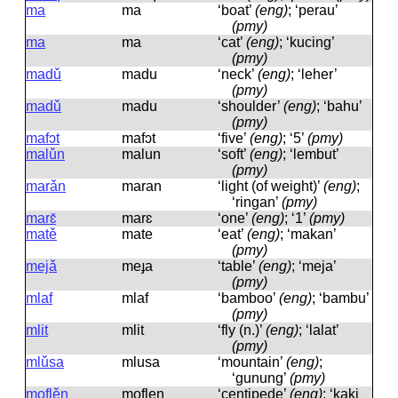
ma
ma
‘boat’
(eng)
; ‘perau’
(pmy)
ma
ma
‘cat’
(eng)
; ‘kucing’
(pmy)
madǔ
madu
‘neck’
(eng)
; ‘leher’
(pmy)
madǔ
madu
‘shoulder’
(eng)
; ‘bahu’
(pmy)
mafɔt
mafɔt
‘five’
(eng)
; ‘5’
(pmy)
malǔn
malun
‘soft’
(eng)
; ‘lembut’
(pmy)
marǎn
maran
‘light (of weight)’
(eng)
;
‘ringan’
(pmy)
marɛ̌
marɛ
‘one’
(eng)
; ‘1’
(pmy)
matě
mate
‘eat’
(eng)
; ‘makan’
(pmy)
mejǎ
meɟa
‘table’
(eng)
; ‘meja’
(pmy)
mlaf
mlaf
‘bamboo’
(eng)
; ‘bambu’
(pmy)
mlit
mlit
‘fly (n.)’
(eng)
; ‘lalat’
(pmy)
mlǔsa
mlusa
‘mountain’
(eng)
;
‘gunung’
(pmy)
moflěn
moflen
‘centipede’
(eng)
; ‘kaki