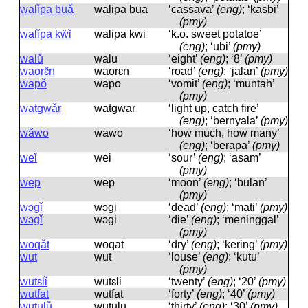
walǐpa buǎ
walipa bua
‘cassava’
(eng)
; ‘kasbi’
(pmy)
walǐpa kẅǐ
walipa kwi
‘k.o. sweet potatoe’
(eng)
; ‘ubi’
(pmy)
walǔ
walu
‘eight’
(eng)
; ‘8’
(pmy)
waorɛ̌n
waorɛn
‘road’
(eng)
; ‘jalan’
(pmy)
wapǒ
wapo
‘vomit’
(eng)
; ‘muntah’
(pmy)
watgwǎr
watɡwar
‘light up, catch fire’
(eng)
; ‘bernyala’
(pmy)
wǎwo
wawo
‘how much, how many’
(eng)
; ‘berapa’
(pmy)
weǐ
wei
‘sour’
(eng)
; ‘asam’
(pmy)
wep
wep
‘moon’
(eng)
; ‘bulan’
(pmy)
wɔgǐ
wɔɡi
‘dead’
(eng)
; ‘mati’
(pmy)
wɔgǐ
wɔɡi
‘die’
(eng)
; ‘meninggal’
(pmy)
woqǎt
woqat
‘dry’
(eng)
; ‘kering’
(pmy)
wut
wut
‘louse’
(eng)
; ‘kutu’
(pmy)
wutɛlǐ
wutɛli
‘twenty’
(eng)
; ‘20’
(pmy)
wutfat
wutfat
‘forty’
(eng)
; ‘40’
(pmy)
wutulǔ
wutulu
‘thirty’
(eng)
; ‘30’
(pmy)