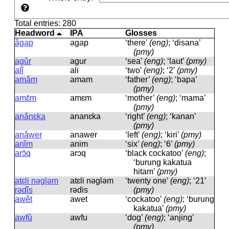
Total entries: 280
Headword
IPA
Glosses
ǎgap
aɡap
‘there’
(eng)
; ‘disana’
(pmy)
agǔr
aɡur
‘sea’
(eng)
; ‘laut’
(pmy)
alǐ
ali
‘two’
(eng)
; ‘2’
(pmy)
amǎm
amam
‘father’
(eng)
; ‘bapa’
(pmy)
amɛ̌m
amɛm
‘mother’
(eng)
; ‘mama’
(pmy)
anǎnɛka
ananɛka
‘right’
(eng)
; ‘kanan’
(pmy)
anǎwer
anawer
‘left’
(eng)
; ‘kiri’
(pmy)
anǐm
anim
‘six’
(eng)
; ‘6’
(pmy)
arɔ̌q
arɔq
‘black cockatoo’
(eng)
;
‘burung kakatua
hitam’
(pmy)
atɛli nəgləm
atɛli nəɡləm
‘twenty one’
(eng)
; ‘21’
rədǐs
rədis
(pmy)
awět
awet
‘cockatoo’
(eng)
; ‘burung
kakatua’
(pmy)
awfǔ
awfu
‘dog’
(eng)
; ‘anjing’
(pmy)