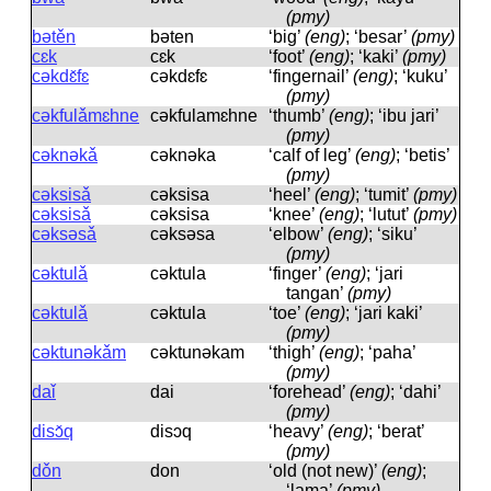
(pmy)
bətěn
bəten
‘big’
(eng)
; ‘besar’
(pmy)
cɛk
cɛk
‘foot’
(eng)
; ‘kaki’
(pmy)
cəkdɛ̌fɛ
cəkdɛfɛ
‘fingernail’
(eng)
; ‘kuku’
(pmy)
cəkfulǎmɛhne
cəkfulamɛhne
‘thumb’
(eng)
; ‘ibu jari’
(pmy)
cəknəkǎ
cəknəka
‘calf of leg’
(eng)
; ‘betis’
(pmy)
cəksisǎ
cəksisa
‘heel’
(eng)
; ‘tumit’
(pmy)
cəksisǎ
cəksisa
‘knee’
(eng)
; ‘lutut’
(pmy)
cəksəsǎ
cəksəsa
‘elbow’
(eng)
; ‘siku’
(pmy)
cəktulǎ
cəktula
‘finger’
(eng)
; ‘jari
tangan’
(pmy)
cəktulǎ
cəktula
‘toe’
(eng)
; ‘jari kaki’
(pmy)
cəktunəkǎm
cəktunəkam
‘thigh’
(eng)
; ‘paha’
(pmy)
daǐ
dai
‘forehead’
(eng)
; ‘dahi’
(pmy)
disɔ̌q
disɔq
‘heavy’
(eng)
; ‘berat’
(pmy)
dǒn
don
‘old (not new)’
(eng)
;
‘lama’
(pmy)