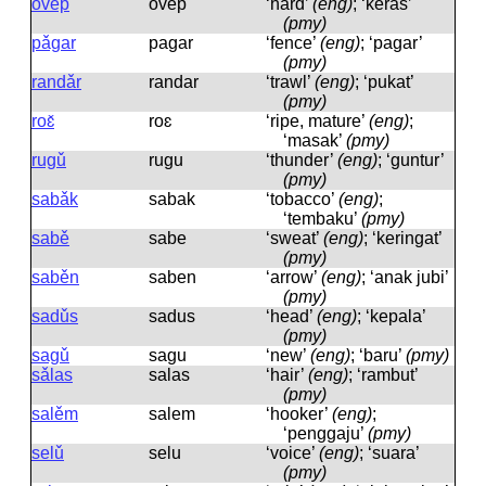
ověp
ovep
‘hard’
(eng)
; ‘keras’
(pmy)
pǎgar
paɡar
‘fence’
(eng)
; ‘pagar’
(pmy)
randǎr
randar
‘trawl’
(eng)
; ‘pukat’
(pmy)
roɛ̌
roɛ
‘ripe, mature’
(eng)
;
‘masak’
(pmy)
rugǔ
ruɡu
‘thunder’
(eng)
; ‘guntur’
(pmy)
sabǎk
sabak
‘tobacco’
(eng)
;
‘tembaku’
(pmy)
sabě
sabe
‘sweat’
(eng)
; ‘keringat’
(pmy)
saběn
saben
‘arrow’
(eng)
; ‘anak jubi’
(pmy)
sadǔs
sadus
‘head’
(eng)
; ‘kepala’
(pmy)
sagǔ
saɡu
‘new’
(eng)
; ‘baru’
(pmy)
sǎlas
salas
‘hair’
(eng)
; ‘rambut’
(pmy)
salěm
salem
‘hooker’
(eng)
;
‘penggaju’
(pmy)
selǔ
selu
‘voice’
(eng)
; ‘suara’
(pmy)