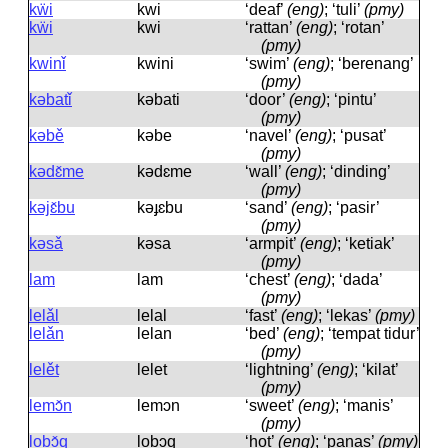
kẅi
kwi
‘deaf’
(eng)
; ‘tuli’
(pmy)
kẅi
kwi
‘rattan’
(eng)
; ‘rotan’
(pmy)
kwinǐ
kwini
‘swim’
(eng)
; ‘berenang’
(pmy)
kəbatǐ
kəbati
‘door’
(eng)
; ‘pintu’
(pmy)
kəbě
kəbe
‘navel’
(eng)
; ‘pusat’
(pmy)
kədɛ̌me
kədɛme
‘wall’
(eng)
; ‘dinding’
(pmy)
kəjɛ̌bu
kəɟɛbu
‘sand’
(eng)
; ‘pasir’
(pmy)
kəsǎ
kəsa
‘armpit’
(eng)
; ‘ketiak’
(pmy)
lam
lam
‘chest’
(eng)
; ‘dada’
(pmy)
lelǎl
lelal
‘fast’
(eng)
; ‘lekas’
(pmy)
lelǎn
lelan
‘bed’
(eng)
; ‘tempat tidur’
(pmy)
lelět
lelet
‘lightning’
(eng)
; ‘kilat’
(pmy)
lemɔ̌n
lemɔn
‘sweet’
(eng)
; ‘manis’
(pmy)
lobɔ̌q
lobɔq
‘hot’
(eng)
; ‘panas’
(pmy)