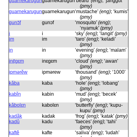
guarnekarugun
ɡuarnekaruɡun
‘beard’
(eng)
; ‘janggut’
(pmy)
guarnekarugun
ɡuarnekaruɡun
‘mustache’
(eng)
; ‘kumis’
(pmy)
gunɔ̌f
ɡunɔf
‘mosquito’
(eng)
;
‘nyamuk’
(pmy)
i
i
‘sky’
(eng)
; ‘langit’
(pmy)
im
im
‘taro’
(eng)
; ‘keladi’
(pmy)
in
in
‘evening’
(eng)
; ‘malam’
(pmy)
inɛ̌gɛm
inɛɡɛm
‘cloud’
(eng)
; ‘awan’
(pmy)
ipmərěw
ipmərew
‘thousand’
(eng)
; ‘1000’
(pmy)
kǎba
kaba
‘hole’
(eng)
; ‘lobang’
(pmy)
kabǐn
kabin
‘mud’
(eng)
; ‘becek’
(pmy)
kǎbolɛn
kabolɛn
‘butterfly’
(eng)
; ‘kupu-
kupu’
(pmy)
kadǎk
kadak
‘frog’
(eng)
; ‘katak’
(pmy)
kadǔ
kadu
‘faeces’
(eng)
; ‘tahi’
(pmy)
kaftě
kafte
‘saliva’
(eng)
; ‘ludah’