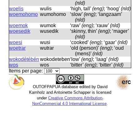
(nld)
woelis
wulis
‘high, tall’
(eng)
; ‘hoog’
(nld)
woemohomo
wumohomo
‘slow’
(eng)
; ‘langzaam’
(nld)
woemok
wumok
‘raw’
(eng)
; ‘rauw’
(nld)
woesedik
wusedik
‘skinny, thin’
(eng)
; ‘mager’
(nld)
woesi
wusi
‘cooked’
(eng)
; ‘gaar’
(nld)
woetrar
wutrar
‘old (person)’
(eng)
; ‘oud
(mens)’
(nld)
wokodétébén
wokodeteben
‘low’
(eng)
; ‘laag’
(nld)
wos
wos
‘bitter’
(eng)
; ‘bitter’
(nld)
Items per page:
OUTOFPAPUA database edited by David
Kamholz and Antoinette Schapper is licensed
under
Creative Commons Attribution-
NonCommercial 4.0 International License
.