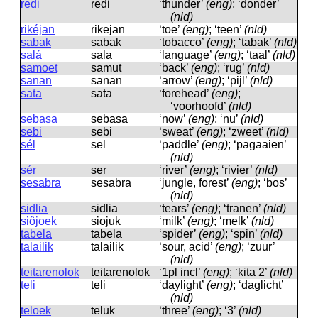
redi
redi
‘thunder’
(eng)
; ‘donder’
(nld)
rikéjan
rikejan
‘toe’
(eng)
; ‘teen’
(nld)
sabak
sabak
‘tobacco’
(eng)
; ‘tabak’
(nld)
salá
sala
‘language’
(eng)
; ‘taal’
(nld)
samoet
samut
‘back’
(eng)
; ‘rug’
(nld)
sanan
sanan
‘arrow’
(eng)
; ‘pijl’
(nld)
sata
sata
‘forehead’
(eng)
;
‘voorhoofd’
(nld)
sebasa
sebasa
‘now’
(eng)
; ‘nu’
(nld)
sebi
sebi
‘sweat’
(eng)
; ‘zweet’
(nld)
sél
sel
‘paddle’
(eng)
; ‘pagaaien’
(nld)
sér
ser
‘river’
(eng)
; ‘rivier’
(nld)
sesabra
sesabra
‘jungle, forest’
(eng)
; ‘bos’
(nld)
sidlia
sidlia
‘tears’
(eng)
; ‘tranen’
(nld)
siôjoek
siojuk
‘milk’
(eng)
; ‘melk’
(nld)
tabela
tabela
‘spider’
(eng)
; ‘spin’
(nld)
talailik
talailik
‘sour, acid’
(eng)
; ‘zuur’
(nld)
teitarenolok
teitarenolok
‘1pl incl’
(eng)
; ‘kita 2’
(nld)
teli
teli
‘daylight’
(eng)
; ‘daglicht’
(nld)
teloek
teluk
‘three’
(eng)
; ‘3’
(nld)