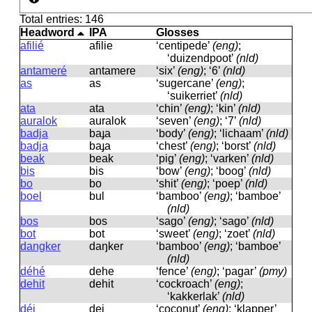
Total entries: 146
Headword
IPA
Glosses
afilié
afilie
‘centipede’
(eng)
;
‘duizendpoot’
(nld)
antameré
antamere
‘six’
(eng)
; ‘6’
(nld)
as
as
‘sugercane’
(eng)
;
‘suikerriet’
(nld)
ata
ata
‘chin’
(eng)
; ‘kin’
(nld)
auralok
auralok
‘seven’
(eng)
; ‘7’
(nld)
badja
baɟa
‘body’
(eng)
; ‘lichaam’
(nld)
badja
baɟa
‘chest’
(eng)
; ‘borst’
(nld)
beak
beak
‘pig’
(eng)
; ‘varken’
(nld)
bis
bis
‘bow’
(eng)
; ‘boog’
(nld)
bo
bo
‘shit’
(eng)
; ‘poep’
(nld)
boel
bul
‘bamboo’
(eng)
; ‘bamboe’
(nld)
bos
bos
‘sago’
(eng)
; ‘sago’
(nld)
bot
bot
‘sweet’
(eng)
; ‘zoet’
(nld)
dangker
daŋker
‘bamboo’
(eng)
; ‘bamboe’
(nld)
déhé
dehe
‘fence’
(eng)
; ‘pagar’
(pmy)
dehit
dehit
‘cockroach’
(eng)
;
‘kakkerlak’
(nld)
déi
dei
‘coconut’
(eng)
; ‘klapper’