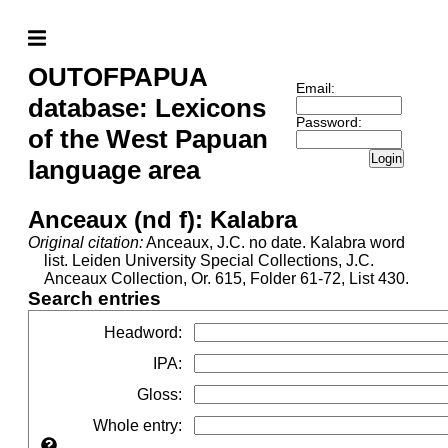
OUTOFPAPUA
Email:
database: Lexicons
Password:
of the West Papuan
Login
language area
Anceaux (nd f): Kalabra
Original citation:
Anceaux, J.C. no date. Kalabra word
list. Leiden University Special Collections, J.C.
Anceaux Collection, Or. 615, Folder 61-72, List 430.
Search entries
Headword
:
IPA
:
Gloss
:
Whole entry
: