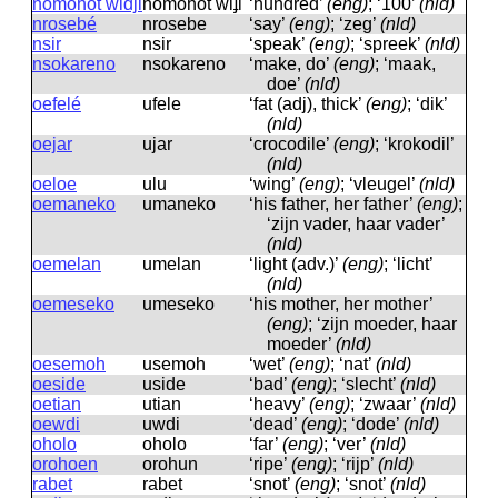
nomohot widji
nomohot wiɟi
‘hundred’
(eng)
; ‘100’
(nld)
nrosebé
nrosebe
‘say’
(eng)
; ‘zeg’
(nld)
nsir
nsir
‘speak’
(eng)
; ‘spreek’
(nld)
nsokareno
nsokareno
‘make, do’
(eng)
; ‘maak,
doe’
(nld)
oefelé
ufele
‘fat (adj), thick’
(eng)
; ‘dik’
(nld)
oejar
ujar
‘crocodile’
(eng)
; ‘krokodil’
(nld)
oeloe
ulu
‘wing’
(eng)
; ‘vleugel’
(nld)
oemaneko
umaneko
‘his father, her father’
(eng)
;
‘zijn vader, haar vader’
(nld)
oemelan
umelan
‘light (adv.)’
(eng)
; ‘licht’
(nld)
oemeseko
umeseko
‘his mother, her mother’
(eng)
; ‘zijn moeder, haar
moeder’
(nld)
oesemoh
usemoh
‘wet’
(eng)
; ‘nat’
(nld)
oeside
uside
‘bad’
(eng)
; ‘slecht’
(nld)
oetian
utian
‘heavy’
(eng)
; ‘zwaar’
(nld)
oewdi
uwdi
‘dead’
(eng)
; ‘dode’
(nld)
oholo
oholo
‘far’
(eng)
; ‘ver’
(nld)
orohoen
orohun
‘ripe’
(eng)
; ‘rijp’
(nld)
rabet
rabet
‘snot’
(eng)
; ‘snot’
(nld)