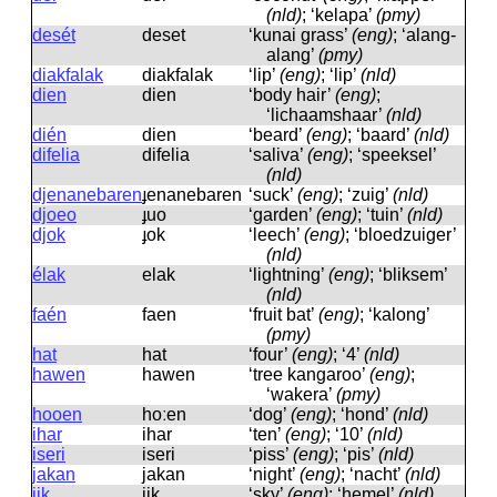
(nld)
; ‘kelapa’
(pmy)
desét
deset
‘kunai grass’
(eng)
; ‘alang-
alang’
(pmy)
diakfalak
diakfalak
‘lip’
(eng)
; ‘lip’
(nld)
dien
dien
‘body hair’
(eng)
;
‘lichaamshaar’
(nld)
dién
dien
‘beard’
(eng)
; ‘baard’
(nld)
difelia
difelia
‘saliva’
(eng)
; ‘speeksel’
(nld)
djenanebaren
ɟenanebaren
‘suck’
(eng)
; ‘zuig’
(nld)
djoeo
ɟuo
‘garden’
(eng)
; ‘tuin’
(nld)
djok
ɟok
‘leech’
(eng)
; ‘bloedzuiger’
(nld)
élak
elak
‘lightning’
(eng)
; ‘bliksem’
(nld)
faén
faen
‘fruit bat’
(eng)
; ‘kalong’
(pmy)
hat
hat
‘four’
(eng)
; ‘4’
(nld)
hawen
hawen
‘tree kangaroo’
(eng)
;
‘wakera’
(pmy)
hooen
hoːen
‘dog’
(eng)
; ‘hond’
(nld)
ihar
ihar
‘ten’
(eng)
; ‘10’
(nld)
iseri
iseri
‘piss’
(eng)
; ‘pis’
(nld)
jakan
jakan
‘night’
(eng)
; ‘nacht’
(nld)
jik
jik
‘sky’
(eng)
; ‘hemel’
(nld)