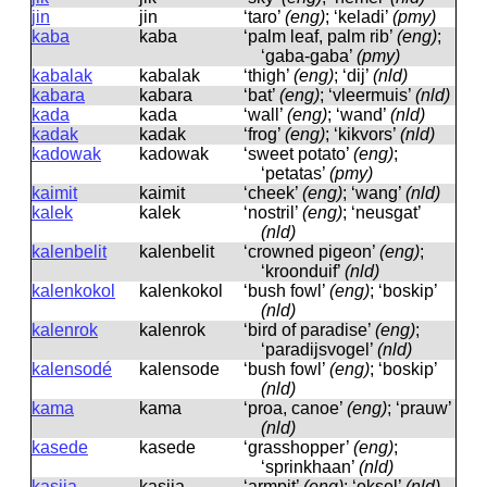
jin
jin
‘taro’
(eng)
; ‘keladi’
(pmy)
kaba
kaba
‘palm leaf, palm rib’
(eng)
;
‘gaba-gaba’
(pmy)
kabalak
kabalak
‘thigh’
(eng)
; ‘dij’
(nld)
kabara
kabara
‘bat’
(eng)
; ‘vleermuis’
(nld)
kada
kada
‘wall’
(eng)
; ‘wand’
(nld)
kadak
kadak
‘frog’
(eng)
; ‘kikvors’
(nld)
kadowak
kadowak
‘sweet potato’
(eng)
;
‘petatas’
(pmy)
kaimit
kaimit
‘cheek’
(eng)
; ‘wang’
(nld)
kalek
kalek
‘nostril’
(eng)
; ‘neusgat’
(nld)
kalenbelit
kalenbelit
‘crowned pigeon’
(eng)
;
‘kroonduif’
(nld)
kalenkokol
kalenkokol
‘bush fowl’
(eng)
; ‘boskip’
(nld)
kalenrok
kalenrok
‘bird of paradise’
(eng)
;
‘paradijsvogel’
(nld)
kalensodé
kalensode
‘bush fowl’
(eng)
; ‘boskip’
(nld)
kama
kama
‘proa, canoe’
(eng)
; ‘prauw’
(nld)
kasede
kasede
‘grasshopper’
(eng)
;
‘sprinkhaan’
(nld)
kasjia
kasjia
‘armpit’
(eng)
; ‘oksel’
(nld)