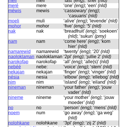
meli
meli
‘fast’
(eng)
; ‘snel’
(nld)
meré
mere
‘one’
(eng)
; ‘een’
(nld)
méwis
mewis
‘cassowary’
(eng)
;
‘casuaris’
(nld)
moeli
muli
‘alive’
(eng)
; ‘levende’
(nld)
mohor
mohor
‘five’
(eng)
; ‘5’
(nld)
nak
nak
‘breadfruit’
(eng)
; ‘soekoen’
(nld)
; ‘sukun’
(pmy)
nam
nam
‘come here’
(eng)
; ‘kom
hier’
(nld)
namarewid
namarewid
‘twenty’
(eng)
; ‘20’
(nld)
naoloklaman
naoloklaman
‘2pl’
(eng)
; ‘jullie 2’
(nld)
narokofap
narokofap
‘all’
(eng)
; ‘alle(s)’
(nld)
nebéé
nebeː
‘voice’
(eng)
; ‘stem’
(nld)
nekajan
nekajan
‘finger’
(eng)
; ‘vinger’
(nld)
nésia
nesia
‘elbow’
(eng)
; ‘ellebog’
(nld)
nim
nim
‘island’
(eng)
; ‘eiland’
(nld)
nineman
nineman
‘your father’
(eng)
; ‘jouw
vader’
(nld)
nineme
nineme
‘your mother’
(eng)
; ‘jouw
moeder’
(nld)
no
no
‘person’
(eng)
; ‘mens’
(nld)
noem
num
‘go away’
(eng)
; ‘ga weg’
(nld)
nolohkane
nolohkane
‘3pl’
(eng)
; ‘zij 2’
(nld)