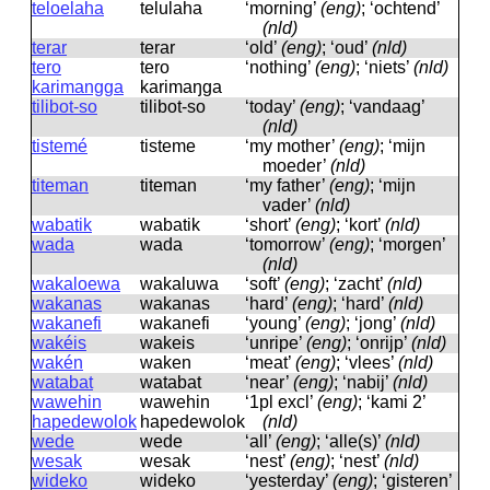
teloelaha
telulaha
‘morning’
(eng)
; ‘ochtend’
(nld)
terar
terar
‘old’
(eng)
; ‘oud’
(nld)
tero
tero
‘nothing’
(eng)
; ‘niets’
(nld)
karimangga
karimaŋɡa
tilibot-so
tilibot-so
‘today’
(eng)
; ‘vandaag’
(nld)
tistemé
tisteme
‘my mother’
(eng)
; ‘mijn
moeder’
(nld)
titeman
titeman
‘my father’
(eng)
; ‘mijn
vader’
(nld)
wabatik
wabatik
‘short’
(eng)
; ‘kort’
(nld)
wada
wada
‘tomorrow’
(eng)
; ‘morgen’
(nld)
wakaloewa
wakaluwa
‘soft’
(eng)
; ‘zacht’
(nld)
wakanas
wakanas
‘hard’
(eng)
; ‘hard’
(nld)
wakanefi
wakanefi
‘young’
(eng)
; ‘jong’
(nld)
wakéis
wakeis
‘unripe’
(eng)
; ‘onrijp’
(nld)
wakén
waken
‘meat’
(eng)
; ‘vlees’
(nld)
watabat
watabat
‘near’
(eng)
; ‘nabij’
(nld)
wawehin
wawehin
‘1pl excl’
(eng)
; ‘kami 2’
hapedewolok
hapedewolok
(nld)
wede
wede
‘all’
(eng)
; ‘alle(s)’
(nld)
wesak
wesak
‘nest’
(eng)
; ‘nest’
(nld)
wideko
wideko
‘yesterday’
(eng)
; ‘gisteren’