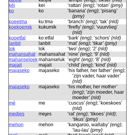
kéi
kei
‘rattan’
(eng)
; ‘rotan’
(pmy)
ko
ko
‘banana’
(eng)
; ‘pisang’
(pmy)
koeetma
kuːtma
‘branch’
(eng)
; ‘tak’
(nld)
koekoemik
kukumik
‘firefly’
(eng)
; ‘vuurvlieg’
(nld)
kooetfal
koːetfal
‘bark’
(eng)
; ‘schors’
(nld)
lanbit
lanbit
‘mat’
(eng)
; ‘tikar’
(pmy)
lok
lok
‘two’
(eng)
; ‘2’
(nld)
mahansahat
mahansahat
‘nine’
(eng)
; ‘9’
(nld)
mahanseloek
mahanseluk
‘eight’
(eng)
; ‘8’
(nld)
majait
majait
‘child’
(eng)
; ‘kind’
(nld)
majaseko
majaseko
‘his father, her father’
(eng)
;
‘zijn vader, haar vader’
(nld)
majaseko
majaseko
‘his mother, her mother’
(eng)
; ‘zijn moeder, haar
moeder’
(nld)
mé
me
‘cuscus’
(eng)
; ‘koeskoes’
(nld)
medjes
meɟes
‘rat’
(eng)
; ‘tikoes’
(nld)
;
‘tikus’
(pmy)
mehon
mehon
‘kangaroo, wallaby’
(eng)
;
‘lau-lau’
(pmy)