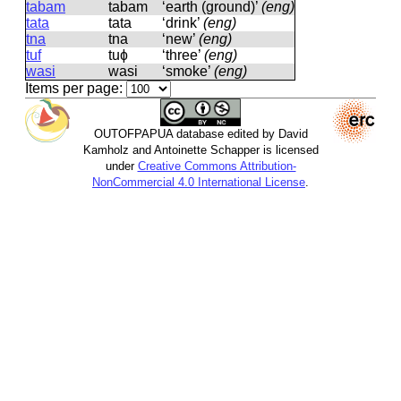
tabam
tabam
‘earth (ground)’
(eng)
tata
tata
‘drink’
(eng)
tna
tna
‘new’
(eng)
tuf
tuɸ
‘three’
(eng)
wasi
wasi
‘smoke’
(eng)
Items per page:
OUTOFPAPUA database edited by David
Kamholz and Antoinette Schapper is licensed
under
Creative Commons Attribution-
NonCommercial 4.0 International License
.