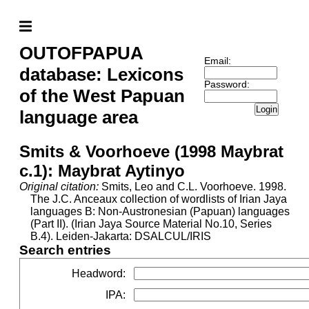
OUTOFPAPUA
Email:
database: Lexicons
Password:
of the West Papuan
Login
language area
Smits & Voorhoeve (1998 Maybrat
c.1): Maybrat Aytinyo
Original citation:
Smits, Leo and C.L. Voorhoeve. 1998.
The J.C. Anceaux collection of wordlists of Irian Jaya
languages B: Non-Austronesian (Papuan) languages
(Part II). (Irian Jaya Source Material No.10, Series
B.4). Leiden-Jakarta: DSALCUL/IRIS
Search entries
Headword
:
IPA
: