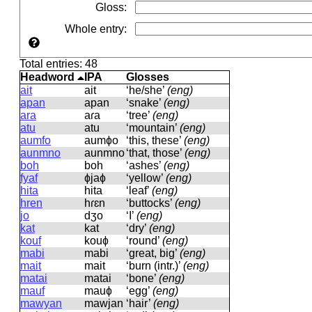
Gloss
:
Whole entry
:
Total entries: 48
Headword
IPA
Glosses
ait
ait
‘he/she’
(eng)
apan
apan
‘snake’
(eng)
ara
aɾa
‘tree’
(eng)
atu
atu
‘mountain’
(eng)
aumfo
aumɸo
‘this, these’
(eng)
aunmno
aunmno
‘that, those’
(eng)
boh
boh
‘ashes’
(eng)
fyaf
ɸjaɸ
‘yellow’
(eng)
hita
hita
‘leaf’
(eng)
hren
hɾɛn
‘buttocks’
(eng)
jo
dʒo
‘I’
(eng)
kat
kat
‘dry’
(eng)
kouf
kouɸ
‘round’
(eng)
mabi
mabi
‘great, big’
(eng)
mait
mait
‘burn (intr.)’
(eng)
matai
matai
‘bone’
(eng)
mauf
mauɸ
‘egg’
(eng)
mawyan
mawjan
‘hair’
(eng)