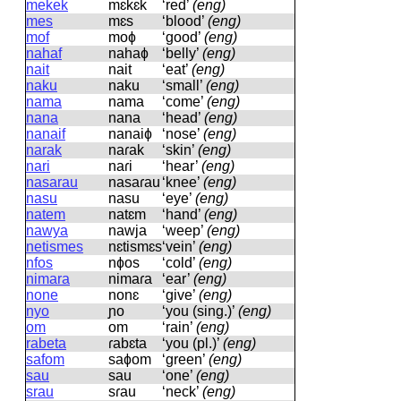
mekek
mɛkɛk
‘red’
(eng)
mes
mɛs
‘blood’
(eng)
mof
moɸ
‘good’
(eng)
nahaf
nahaɸ
‘belly’
(eng)
nait
nait
‘eat’
(eng)
naku
naku
‘small’
(eng)
nama
nama
‘come’
(eng)
nana
nana
‘head’
(eng)
nanaif
nanaiɸ
‘nose’
(eng)
narak
naɾak
‘skin’
(eng)
nari
naɾi
‘hear’
(eng)
nasarau
nasaɾau
‘knee’
(eng)
nasu
nasu
‘eye’
(eng)
natem
natɛm
‘hand’
(eng)
nawya
nawja
‘weep’
(eng)
netismes
nɛtismɛs
‘vein’
(eng)
nfos
nɸos
‘cold’
(eng)
nimara
nimaɾa
‘ear’
(eng)
none
nonɛ
‘give’
(eng)
nyo
ɲo
‘you (sing.)’
(eng)
om
om
‘rain’
(eng)
rabeta
ɾabɛta
‘you (pl.)’
(eng)
safom
saɸom
‘green’
(eng)
sau
sau
‘one’
(eng)
srau
sɾau
‘neck’
(eng)