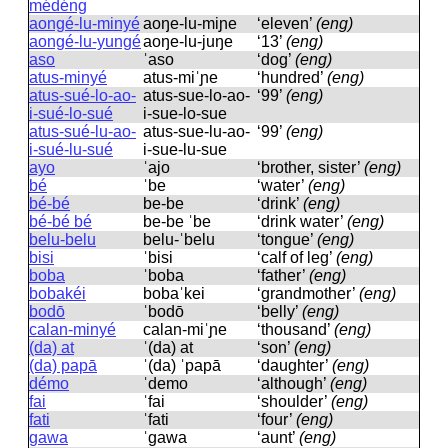
médéng
aongé-lu-minyé
aoŋe-lu-miɲe
‘eleven’
(eng)
aongé-lu-yungé
aoŋe-lu-juŋe
‘13’
(eng)
aso
ˈaso
‘dog’
(eng)
atus-minyé
atus-miˈɲe
‘hundred’
(eng)
atus-sué-lo-ao-
atus-sue-lo-ao-
‘99’
(eng)
i-sué-lo-sué
i-sue-lo-sue
atus-sué-lu-ao-
atus-sue-lu-ao-
‘99’
(eng)
i-sué-lu-sué
i-sue-lu-sue
ayo
ˈajo
‘brother, sister’
(eng)
bé
ˈbe
‘water’
(eng)
bé-bé
be-be
‘drink’
(eng)
bé-bé bé
be-be ˈbe
‘drink water’
(eng)
belu-belu
belu-ˈbelu
‘tongue’
(eng)
bisi
ˈbisi
‘calf of leg’
(eng)
boba
ˈboba
‘father’
(eng)
bobakéi
bobaˈkei
‘grandmother’
(eng)
bodō
ˈbodō
‘belly’
(eng)
calan-minyé
calan-miˈɲe
‘thousand’
(eng)
(da) at
ˈ(da) at
‘son’
(eng)
(da) papā
ˈ(da) ˈpapā
‘daughter’
(eng)
démo
ˈdemo
‘although’
(eng)
fai
ˈfai
‘shoulder’
(eng)
fati
ˈfati
‘four’
(eng)
gawa
ˈɡawa
‘aunt’
(eng)