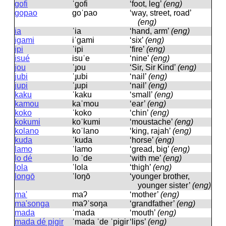
gofi
ˈɡofi
‘foot, leg’
(eng)
gopao
ɡoˈpao
‘way, street, road’
(eng)
ia
ˈia
‘hand, arm’
(eng)
igami
iˈɡami
‘six’
(eng)
ipi
ˈipi
‘fire’
(eng)
isué
isuˈe
‘nine’
(eng)
jou
ˈɟou
‘Sir, Sir Kind’
(eng)
jubi
ˈɟubi
‘nail’
(eng)
jupi
ˈɟupi
‘nail’
(eng)
kaku
ˈkaku
‘small’
(eng)
kamou
kaˈmou
‘ear’
(eng)
koko
ˈkoko
‘chin’
(eng)
kokumi
koˈkumi
‘moustache’
(eng)
kolano
koˈlano
‘king, rajah’
(eng)
kuda
ˈkuda
‘horse’
(eng)
lamo
ˈlamo
‘gread, big’
(eng)
lo dé
lo ˈde
‘with me’
(eng)
lola
ˈlola
‘thigh’
(eng)
longō
ˈloŋō
‘younger brother,
younger sister’
(eng)
ma'
maʔ
‘mother’
(eng)
ma'songa
maʔˈsoŋa
‘grandfather’
(eng)
mada
ˈmada
‘mouth’
(eng)
mada dé pigir
ˈmada ˈde ˈpiɡir
‘lips’
(eng)