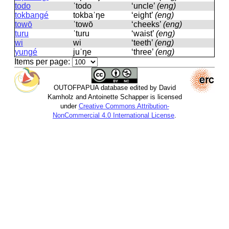
todo
ˈtodo
‘uncle’
(eng)
tokbangé
tokbaˈŋe
‘eight’
(eng)
towō
ˈtowō
‘cheeks’
(eng)
turu
ˈturu
‘waist’
(eng)
wi
wi
‘teeth’
(eng)
yungé
juˈŋe
‘three’
(eng)
Items per page:
OUTOFPAPUA database edited by David
Kamholz and Antoinette Schapper is licensed
under
Creative Commons Attribution-
NonCommercial 4.0 International License
.