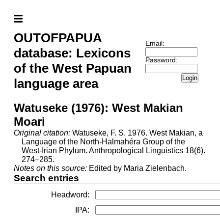
OUTOFPAPUA
Email:
database: Lexicons
Password:
of the West Papuan
Login
language area
Watuseke (1976): West Makian
Moari
Original citation:
Watuseke, F. S. 1976. West Makian, a
Language of the North-Halmahéra Group of the
West-Irian Phylum. Anthropological Linguistics 18(6).
274–285.
Notes on this source:
Edited by Maria Zielenbach.
Search entries
Headword
:
IPA
: