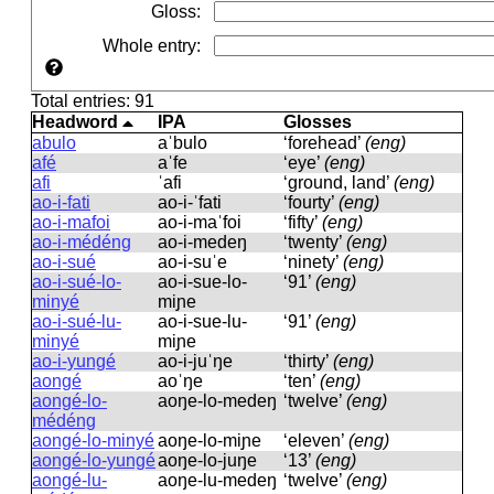
Gloss
:
Whole entry
:
Total entries: 91
Headword
IPA
Glosses
abulo
aˈbulo
‘forehead’
(eng)
afé
aˈfe
‘eye’
(eng)
afi
ˈafi
‘ground, land’
(eng)
ao-i-fati
ao-i-ˈfati
‘fourty’
(eng)
ao-i-mafoi
ao-i-maˈfoi
‘fifty’
(eng)
ao-i-médéng
ao-i-medeŋ
‘twenty’
(eng)
ao-i-sué
ao-i-suˈe
‘ninety’
(eng)
ao-i-sué-lo-
ao-i-sue-lo-
‘91’
(eng)
minyé
miɲe
ao-i-sué-lu-
ao-i-sue-lu-
‘91’
(eng)
minyé
miɲe
ao-i-yungé
ao-i-juˈŋe
‘thirty’
(eng)
aongé
aoˈŋe
‘ten’
(eng)
aongé-lo-
aoŋe-lo-medeŋ
‘twelve’
(eng)
médéng
aongé-lo-minyé
aoŋe-lo-miɲe
‘eleven’
(eng)
aongé-lo-yungé
aoŋe-lo-juŋe
‘13’
(eng)
aongé-lu-
aoŋe-lu-medeŋ
‘twelve’
(eng)