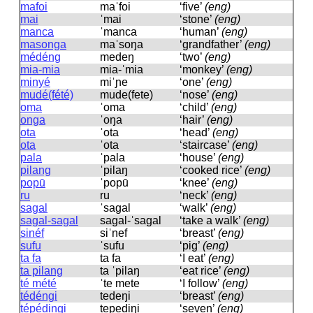
mafoi
maˈfoi
‘five’
(eng)
mai
ˈmai
‘stone’
(eng)
manca
ˈmanca
‘human’
(eng)
masonga
maˈsoŋa
‘grandfather’
(eng)
médéng
medeŋ
‘two’
(eng)
mia-mia
mia-ˈmia
‘monkey’
(eng)
minyé
miˈɲe
‘one’
(eng)
mudé(fété)
mude(fete)
‘nose’
(eng)
oma
ˈoma
‘child’
(eng)
onga
ˈoŋa
‘hair’
(eng)
ota
ˈota
‘head’
(eng)
ota
ˈota
‘staircase’
(eng)
pala
ˈpala
‘house’
(eng)
pilang
ˈpilaŋ
‘cooked rice’
(eng)
popū
ˈpopū
‘knee’
(eng)
ru
ru
‘neck’
(eng)
sagal
ˈsaɡal
‘walk’
(eng)
sagal-sagal
saɡal-ˈsaɡal
‘take a walk’
(eng)
sinéf
siˈnef
‘breast’
(eng)
sufu
ˈsufu
‘pig’
(eng)
ta fa
ta fa
‘I eat’
(eng)
ta pilang
ta ˈpilaŋ
‘eat rice’
(eng)
té mété
ˈte mete
‘I follow’
(eng)
tédéngi
tedeŋi
‘breast’
(eng)
tépédingi
tepediŋi
‘seven’
(eng)