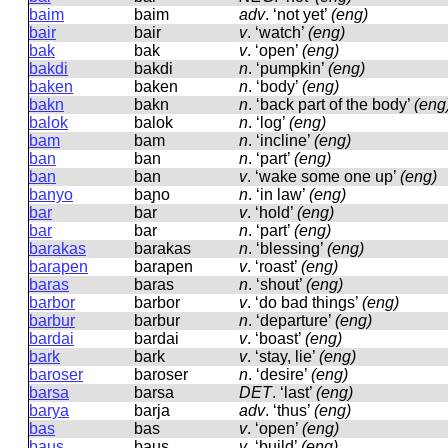
baim
baim
adv
.
‘not yet’
(eng)
bair
bair
v
.
‘watch’
(eng)
bak
bak
v
.
‘open’
(eng)
bakdi
bakdi
n
.
‘pumpkin’
(eng)
baken
baken
n
.
‘body’
(eng)
bakn
bakn
n
.
‘back part of the body’
(eng
balok
balok
n
.
‘log’
(eng)
bam
bam
n
.
‘incline’
(eng)
ban
ban
n
.
‘part’
(eng)
ban
ban
v
.
‘wake some one up’
(eng)
banyo
baɲo
n
.
‘in law’
(eng)
bar
bar
v
.
‘hold’
(eng)
bar
bar
n
.
‘part’
(eng)
barakas
barakas
n
.
‘blessing’
(eng)
barapen
barapen
v
.
‘roast’
(eng)
baras
baras
n
.
‘shout’
(eng)
barbor
barbor
v
.
‘do bad things’
(eng)
barbur
barbur
n
.
‘departure’
(eng)
bardai
bardai
v
.
‘boast’
(eng)
bark
bark
v
.
‘stay, lie’
(eng)
baroser
baroser
n
.
‘desire’
(eng)
barsa
barsa
DET
.
‘last’
(eng)
barya
barja
adv
.
‘thus’
(eng)
bas
bas
v
.
‘open’
(eng)
baus
baus
v
.
‘build’
(eng)