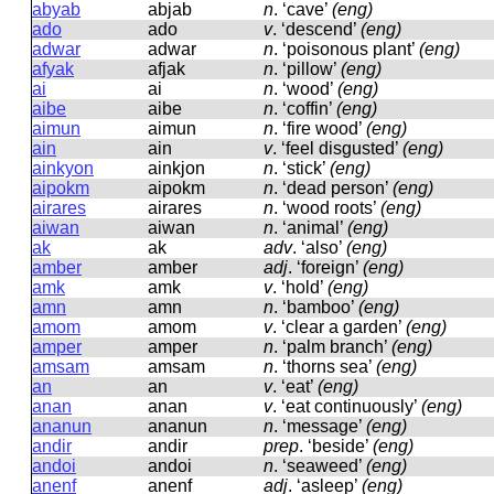
abyab
abjab
n
.
‘cave’
(eng)
ado
ado
v
.
‘descend’
(eng)
adwar
adwar
n
.
‘poisonous plant’
(eng)
afyak
afjak
n
.
‘pillow’
(eng)
ai
ai
n
.
‘wood’
(eng)
aibe
aibe
n
.
‘coffin’
(eng)
aimun
aimun
n
.
‘fire wood’
(eng)
ain
ain
v
.
‘feel disgusted’
(eng)
ainkyon
ainkjon
n
.
‘stick’
(eng)
aipokm
aipokm
n
.
‘dead person’
(eng)
airares
airares
n
.
‘wood roots’
(eng)
aiwan
aiwan
n
.
‘animal’
(eng)
ak
ak
adv
.
‘also’
(eng)
amber
amber
adj
.
‘foreign’
(eng)
amk
amk
v
.
‘hold’
(eng)
amn
amn
n
.
‘bamboo’
(eng)
amom
amom
v
.
‘clear a garden’
(eng)
amper
amper
n
.
‘palm branch’
(eng)
amsam
amsam
n
.
‘thorns sea’
(eng)
an
an
v
.
‘eat’
(eng)
anan
anan
v
.
‘eat continuously’
(eng)
ananun
ananun
n
.
‘message’
(eng)
andir
andir
prep
.
‘beside’
(eng)
andoi
andoi
n
.
‘seaweed’
(eng)
anenf
anenf
adj
.
‘asleep’
(eng)