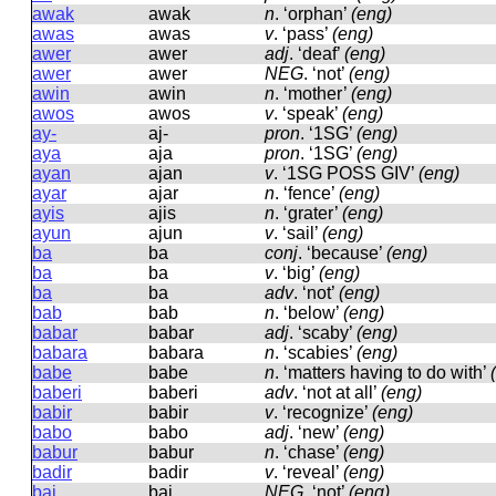
awak
awak
n
.
‘orphan’
(eng)
awas
awas
v
.
‘pass’
(eng)
awer
awer
adj
.
‘deaf’
(eng)
awer
awer
NEG
.
‘not’
(eng)
awin
awin
n
.
‘mother’
(eng)
awos
awos
v
.
‘speak’
(eng)
ay-
aj-
pron
.
‘1SG’
(eng)
aya
aja
pron
.
‘1SG’
(eng)
ayan
ajan
v
.
‘1SG POSS GIV’
(eng)
ayar
ajar
n
.
‘fence’
(eng)
ayis
ajis
n
.
‘grater’
(eng)
ayun
ajun
v
.
‘sail’
(eng)
ba
ba
conj
.
‘because’
(eng)
ba
ba
v
.
‘big’
(eng)
ba
ba
adv
.
‘not’
(eng)
bab
bab
n
.
‘below’
(eng)
babar
babar
adj
.
‘scaby’
(eng)
babara
babara
n
.
‘scabies’
(eng)
babe
babe
n
.
‘matters having to do with’
baberi
baberi
adv
.
‘not at all’
(eng)
babir
babir
v
.
‘recognize’
(eng)
babo
babo
adj
.
‘new’
(eng)
babur
babur
n
.
‘chase’
(eng)
badir
badir
v
.
‘reveal’
(eng)
bai
bai
NEG
.
‘not’
(eng)