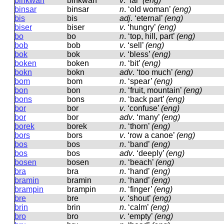
binkwan
binkwan
v
.
‘far’
(eng)
binsar
binsar
n
.
‘old woman’
(eng)
bis
bis
adj
.
‘eternal’
(eng)
biser
biser
v
.
‘hungry’
(eng)
bo
bo
n
.
‘top, hill, part’
(eng)
bob
bob
v
.
‘sell’
(eng)
bok
bok
v
.
‘bless’
(eng)
boken
boken
n
.
‘bit’
(eng)
bokn
bokn
adv
.
‘too much’
(eng)
bom
bom
n
.
‘spear’
(eng)
bon
bon
n
.
‘fruit, mountain’
(eng)
bons
bons
n
.
‘back part’
(eng)
bor
bor
v
.
‘confuse’
(eng)
bor
bor
adv
.
‘many’
(eng)
borek
borek
n
.
‘thorn’
(eng)
bors
bors
v
.
‘row a canoe’
(eng)
bos
bos
n
.
‘band’
(eng)
bos
bos
adv
.
‘deeply’
(eng)
bosen
bosen
n
.
‘beach’
(eng)
bra
bra
n
.
‘hand’
(eng)
bramin
bramin
n
.
‘hand’
(eng)
brampin
brampin
n
.
‘finger’
(eng)
bre
bre
v
.
‘shout’
(eng)
brin
brin
n
.
‘calm’
(eng)
bro
bro
v
.
‘empty’
(eng)