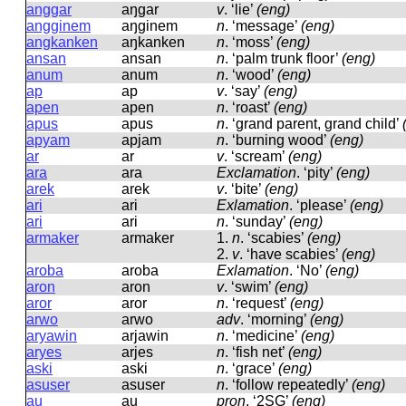
anggar
aŋɡar
v
.
‘lie’
(eng)
angginem
aŋɡinem
n
.
‘message’
(eng)
angkanken
aŋkanken
n
.
‘moss’
(eng)
ansan
ansan
n
.
‘palm trunk floor’
(eng)
anum
anum
n
.
‘wood’
(eng)
ap
ap
v
.
‘say’
(eng)
apen
apen
n
.
‘roast’
(eng)
apus
apus
n
.
‘grand parent, grand child’
apyam
apjam
n
.
‘burning wood’
(eng)
ar
ar
v
.
‘scream’
(eng)
ara
ara
Exclamation
.
‘pity’
(eng)
arek
arek
v
.
‘bite’
(eng)
ari
ari
Exlamation
.
‘please’
(eng)
ari
ari
n
.
‘sunday’
(eng)
armaker
armaker
1.
n
.
‘scabies’
(eng)
2.
v
.
‘have scabies’
(eng)
aroba
aroba
Exlamation
.
‘No’
(eng)
aron
aron
v
.
‘swim’
(eng)
aror
aror
n
.
‘request’
(eng)
arwo
arwo
adv
.
‘morning’
(eng)
aryawin
arjawin
n
.
‘medicine’
(eng)
aryes
arjes
n
.
‘fish net’
(eng)
aski
aski
n
.
‘grace’
(eng)
asuser
asuser
n
.
‘follow repeatedly’
(eng)
au
au
pron
.
‘2SG’
(eng)