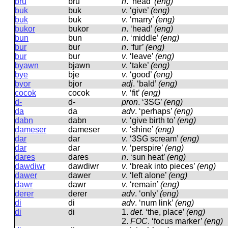
bru
bru
n
.
‘head’
(eng)
buk
buk
v
.
‘give’
(eng)
buk
buk
v
.
‘marry’
(eng)
bukor
bukor
n
.
‘head’
(eng)
bun
bun
n
.
‘middle’
(eng)
bur
bur
n
.
‘fur’
(eng)
bur
bur
v
.
‘leave’
(eng)
byawn
bjawn
v
.
‘take’
(eng)
bye
bje
v
.
‘good’
(eng)
byor
bjor
adj
.
‘bald’
(eng)
cocok
cocok
v
.
‘fit’
(eng)
d-
d-
pron
.
‘3SG’
(eng)
da
da
adv
.
‘perhaps’
(eng)
dabn
dabn
v
.
‘give birth to’
(eng)
dameser
dameser
v
.
‘shine’
(eng)
dar
dar
v
.
‘3SG scream’
(eng)
dar
dar
v
.
‘perspire’
(eng)
dares
dares
n
.
‘sun heat’
(eng)
dawdiwr
dawdiwr
v
.
‘break into pieces’
(eng)
dawer
dawer
v
.
‘left alone’
(eng)
dawr
dawr
v
.
‘remain’
(eng)
derer
derer
adv
.
‘only’
(eng)
di
di
adv
.
‘num link’
(eng)
di
di
1.
det
.
‘the, place’
(eng)
2.
FOC
.
‘focus marker’
(eng)