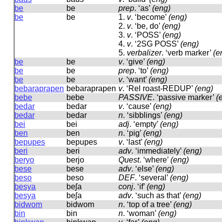
be
be
prep
.
‘as’
(eng)
be
be
1.
v
.
‘become’
(eng)
2.
v
.
‘be, do’
(eng)
3.
v
.
‘POSS’
(eng)
4.
v
.
‘2SG POSS’
(eng)
5.
verbalizer
.
‘verb marker’
(e
be
be
v
.
‘give’
(eng)
be
be
prep
.
‘to’
(eng)
be
be
v
.
‘want’
(eng)
bebaraprapen
bebaraprapen
v
.
‘Rel roast-REDUP’
(eng)
bebe
bebe
PASSIVE
.
‘passive marker’
(
bedar
bedar
v
.
‘cause’
(eng)
bedar
bedar
n
.
‘sibblings’
(eng)
bei
bei
adj
.
‘empty’
(eng)
ben
ben
n
.
‘pig’
(eng)
bepupes
bepupes
v
.
‘last’
(eng)
beri
beri
adv
.
‘immediately’
(eng)
beryo
berjo
Quest
.
‘where’
(eng)
bese
bese
adv
.
‘else’
(eng)
beso
beso
DEF
.
‘several’
(eng)
besya
beʃa
conj
.
‘if’
(eng)
besya
beʃa
adv
.
‘such as that’
(eng)
bidwom
bidwom
n
.
‘top of a tree’
(eng)
bin
bin
n
.
‘woman’
(eng)