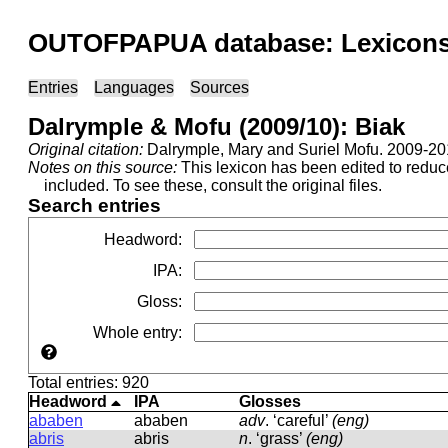
OUTOFPAPUA database: Lexicons 
Entries
Languages
Sources
Dalrymple & Mofu (2009/10): Biak
Original citation:
Dalrymple, Mary and Suriel Mofu. 2009-2010
Notes on this source:
This lexicon has been edited to redu
included. To see these, consult the original files.
Search entries
Headword
:
IPA
:
Gloss
:
Whole entry
:
Total entries: 920
Headword
IPA
Glosses
ababen
ababen
adv
.
‘careful’
(eng)
abris
abris
n
.
‘grass’
(eng)