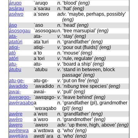
áruqo
ˈaɾuqo
n
.
‘blood’
(eng)
asárau
aˈsaɾau
n
.
‘hat’
(eng)
aséwo
aˈsɛwo
adv
.
‘maybe, perhaps, possibly’
(eng)
áso
ˈaso
n
.
‘head’
(eng)
ásosogau
ˈasosoɡau
n
.
‘tree marsupial’
(eng)
ata-
ata-
v
.
‘stay’
(eng)
atatúri
ataˈtuɾi
n
.
‘grandfather’
(eng)
atiqi-
atiqi-
v
.
‘pour out (fluids)’
(eng)
ató
aˈto
n
.
‘mouse’
(eng)
atóri
aˈtoɾi
v
.
‘rule, regulate’
(eng)
atu-
atu-
v
.
‘board a ship’
(eng)
átubu
ˈatubu
v
.
‘stand in between, block
passage’
(eng)
atu-ge-
atu-ɡɛ-
v
.
‘put on fire’
(eng)
áwadido
ˈawadido
n
.
‘
nibung
tree species’
(eng)
awai-
awai-
v
.
‘pull’
(eng)
áweqego-
ˈawɛqɛɡo-
v
.
‘leave behind’
(eng)
awéraqabo
a
n
.
‘grandfather (pl), grandmother
ˈwɛɾaqabo
(pl)’
(eng)
awére
aˈwɛɾɛ
n
.
‘grandfather’
(eng)
awéro
aˈwɛɾo
n
.
‘grandmother’
(eng)
áwero
ˈawɛɾo
adv
.
‘up there, high, above’
(eng)
awétewa
aˈwɛtɛwa
q
.
‘who’
(eng)
awetiára
awɛtiˈaɾa
q
.
‘who’
(eng)