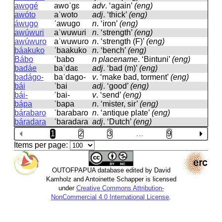
awogé
awoˈɡɛ
adv
.
‘again’
(eng)
awóto
aˈwoto
adj
.
‘thick’
(eng)
áwugo
ˈawuɡo
n
.
‘iron’
(eng)
awúwuri
aˈwuwuɾi
n
.
‘strength’
(eng)
awúwuro
aˈwuwuɾo
n
.
‘strength (F)’
(eng)
báakuko
ˈbaakuko
n
.
‘bench’
(eng)
Bábo
ˈbabo
n placename
.
‘Bintuni’
(eng)
badáe
baˈdaɛ
adj
.
‘bad (m)’
(eng)
badágo-
baˈdaɡo-
v
.
‘make bad, torment’
(eng)
bái
ˈbai
adj
.
‘good’
(eng)
bái-
ˈbai-
v
.
‘send’
(eng)
bápa
ˈbapa
n
.
‘mister, sir’
(eng)
bárabaro
ˈbaɾabaɾo
n
.
‘antique plate’
(eng)
báradara
ˈbaɾadaɾa
adj
.
‘Dutch’
(eng)
1
2
3
…
9
Items per page:
OUTOFPAPUA database edited by David
Kamholz and Antoinette Schapper is licensed
under
Creative Commons Attribution-
NonCommercial 4.0 International License
.