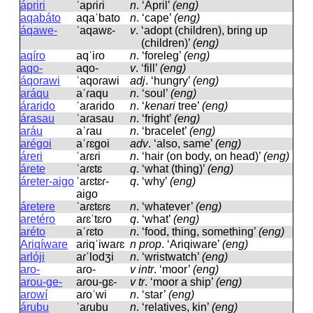
ápriri
ˈapɾiɾi
n
.
‘April’
(eng)
aqabáto
aqaˈbato
n
.
‘cape’
(eng)
áqawe-
ˈaqawɛ-
v
.
‘adopt (children), bring up
(children)’
(eng)
aqíro
aqˈiɾo
n
.
‘foreleg’
(eng)
aqo-
aqo-
v
.
‘fill’
(eng)
áqorawi
ˈaqoɾawi
adj
.
‘hungry’
(eng)
aráqu
aˈɾaqu
n
.
‘soul’
(eng)
árarido
ˈaɾaɾido
n
.
‘
kenari
tree’
(eng)
árasau
ˈaɾasau
n
.
‘fright’
(eng)
aráu
aˈɾau
n
.
‘bracelet’
(eng)
arégoi
aˈɾɛɡoi
adv
.
‘also, same’
(eng)
áreri
ˈaɾɛɾi
n
.
‘hair (on body, on head)’
(eng)
árete
ˈaɾɛtɛ
q
.
‘what (thing)’
(eng)
áreter-aigo
ˈaɾɛtɛɾ-
q
.
‘why’
(eng)
aiɡo
áretere
ˈaɾɛtɛɾɛ
n
.
‘whatever’
(eng)
aretéro
aɾɛˈtɛɾo
q
.
‘what’
(eng)
aréto
aˈɾɛto
n
.
‘food, thing, something’
(eng)
Ariqíware
aɾiqˈiwaɾɛ
n prop
.
‘Ariqiware’
(eng)
arlóji
aɾˈlodʒi
n
.
‘wristwatch’
(eng)
aro-
aɾo-
v intr
.
‘moor’
(eng)
arou-ge-
aɾou-ɡɛ-
v tr
.
‘moor a ship’
(eng)
arowí
aɾoˈwi
n
.
‘star’
(eng)
árubu
ˈaɾubu
n
.
‘relatives, kin’
(eng)