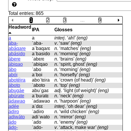
Total entries: 865
1
2
3
…
9
Headword
IPA
Glosses
a
a
interj
.
‘ah!’
(eng)
ába-
ˈaba-
v
.
‘saw’
(eng)
abáqare
aˈbaqaɾɛ
n
.
‘matches’
(eng)
abásido
aˈbasido
n
.
‘morning’
(eng)
ábere
ˈabɛɾɛ
n
.
‘brains’
(eng)
ábiqao
ˈabiqao
n
.
‘spirit, ghost’
(eng)
ábo
ˈabo
n
.
‘morning’
(eng)
abói
aˈboi
n
.
‘horsefly’
(eng)
abotéira
aboˈtɛiɾa
n
.
‘crown (of head)’
(eng)
áboto
ˈaboto
n
.
‘top’
(eng)
abugáe
abuˈɡaɛ
adj
.
‘light (of weight)’
(eng)
abúrate
aˈbuɾatɛ
n
.
‘neck’
(eng)
ádawao
ˈadawao
n
.
‘harpoon’
(eng)
adée
aˈdɛɛ
interj
.
‘oh dear’
(eng)
ádiro
ˈadiɾo
n
.
‘wild chicken’
(eng)
adiwáto
adiˈwato
n
.
‘mirror’
(eng)
ádo
ˈado
n
.
‘enemy’
(eng)
ádo-
ˈado-
v
.
‘attack, make war’
(eng)