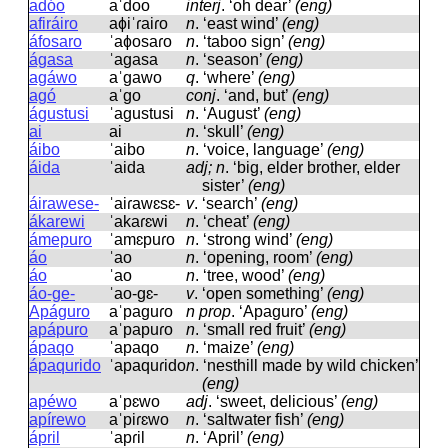
adóo
aˈdoo
interj
.
‘oh dear’
(eng)
afiráiro
aɸiˈɾaiɾo
n
.
‘east wind’
(eng)
áfosaro
ˈaɸosaɾo
n
.
‘taboo sign’
(eng)
ágasa
ˈaɡasa
n
.
‘season’
(eng)
agáwo
aˈɡawo
q
.
‘where’
(eng)
agó
aˈɡo
conj
.
‘and, but’
(eng)
águstusi
ˈaɡustusi
n
.
‘August’
(eng)
ai
ai
n
.
‘skull’
(eng)
áibo
ˈaibo
n
.
‘voice, language’
(eng)
áida
ˈaida
adj; n
.
‘big, elder brother, elder
sister’
(eng)
áirawese-
ˈaiɾawɛsɛ-
v
.
‘search’
(eng)
ákarewi
ˈakaɾɛwi
n
.
‘cheat’
(eng)
ámepuro
ˈamɛpuɾo
n
.
‘strong wind’
(eng)
áo
ˈao
n
.
‘opening, room’
(eng)
áo
ˈao
n
.
‘tree, wood’
(eng)
áo-ge-
ˈao-ɡɛ-
v
.
‘open something’
(eng)
Apáguro
aˈpaɡuɾo
n prop
.
‘Apaguro’
(eng)
apápuro
aˈpapuɾo
n
.
‘small red fruit’
(eng)
ápaqo
ˈapaqo
n
.
‘maize’
(eng)
ápaqurido
ˈapaquɾido
n
.
‘nesthill made by wild chicken’
(eng)
apéwo
aˈpɛwo
adj
.
‘sweet, delicious’
(eng)
apírewo
aˈpiɾɛwo
n
.
‘saltwater fish’
(eng)
ápril
ˈapɾil
n
.
‘April’
(eng)