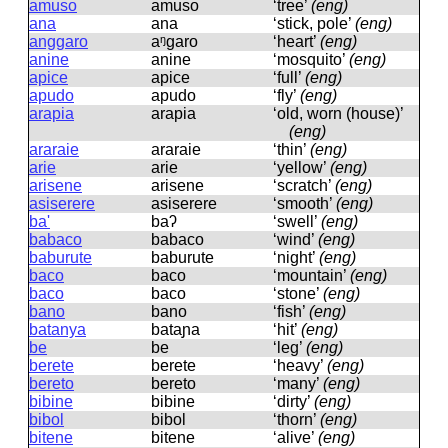
amuso
amuso
‘tree’
(eng)
ana
ana
‘stick, pole’
(eng)
anggaro
aᵑɡaro
‘heart’
(eng)
anine
anine
‘mosquito’
(eng)
apice
apice
‘full’
(eng)
apudo
apudo
‘fly’
(eng)
arapia
arapia
‘old, worn (house)’
(eng)
araraie
araraie
‘thin’
(eng)
arie
arie
‘yellow’
(eng)
arisene
arisene
‘scratch’
(eng)
asiserere
asiserere
‘smooth’
(eng)
ba'
baʔ
‘swell’
(eng)
babaco
babaco
‘wind’
(eng)
baburute
baburute
‘night’
(eng)
baco
baco
‘mountain’
(eng)
baco
baco
‘stone’
(eng)
bano
bano
‘fish’
(eng)
batanya
bataɲa
‘hit’
(eng)
be
be
‘leg’
(eng)
berete
berete
‘heavy’
(eng)
bereto
bereto
‘many’
(eng)
bibine
bibine
‘dirty’
(eng)
bibol
bibol
‘thorn’
(eng)
bitene
bitene
‘alive’
(eng)