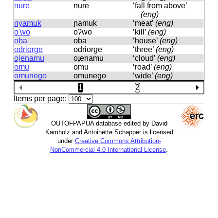
nure
nure
‘fall from above’
(eng)
nyamuk
ɲamuk
‘meat’
(eng)
o'wo
oʔwo
‘kill’
(eng)
oba
oba
‘house’
(eng)
odriorge
odriorɡe
‘three’
(eng)
ojenamu
oɟenamu
‘cloud’
(eng)
omu
omu
‘road’
(eng)
omunego
omuneɡo
‘wide’
(eng)
1
2
Items per page:
OUTOFPAPUA database edited by David
Kamholz and Antoinette Schapper is licensed
under
Creative Commons Attribution-
NonCommercial 4.0 International License
.