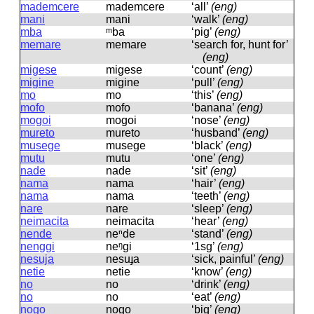
mademcere
mademcere
‘all’
(eng)
mani
mani
‘walk’
(eng)
mba
ᵐba
‘pig’
(eng)
memare
memare
‘search for, hunt for’
(eng)
migese
miɡese
‘count’
(eng)
migine
miɡine
‘pull’
(eng)
mo
mo
‘this’
(eng)
mofo
mofo
‘banana’
(eng)
mogoi
moɡoi
‘nose’
(eng)
mureto
mureto
‘husband’
(eng)
musege
museɡe
‘black’
(eng)
mutu
mutu
‘one’
(eng)
nade
nade
‘sit’
(eng)
nama
nama
‘hair’
(eng)
nama
nama
‘teeth’
(eng)
nare
nare
‘sleep’
(eng)
neimacita
neimacita
‘hear’
(eng)
nende
neⁿde
‘stand’
(eng)
nenggi
neᵑɡi
‘1sg’
(eng)
nesuja
nesuɟa
‘sick, painful’
(eng)
netie
netie
‘know’
(eng)
no
no
‘drink’
(eng)
no
no
‘eat’
(eng)
nogo
noɡo
‘big’
(eng)