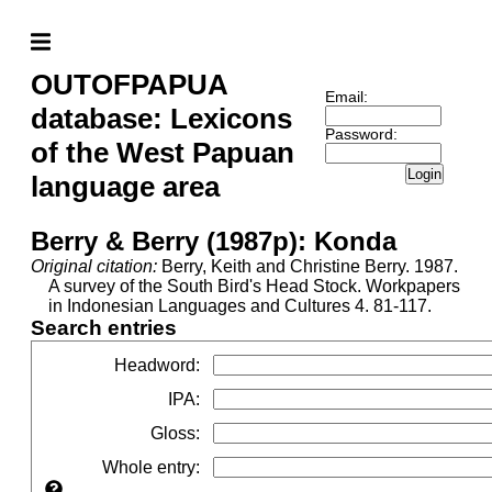
OUTOFPAPUA
Email:
database: Lexicons
Password:
of the West Papuan
Login
language area
Berry & Berry (1987p): Konda
Original citation:
Berry, Keith and Christine Berry. 1987.
A survey of the South Bird's Head Stock. Workpapers
in Indonesian Languages and Cultures 4. 81-117.
Search entries
Headword
:
IPA
:
Gloss
:
Whole entry
: