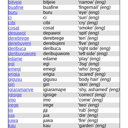
bityeie
bitjeie
‘narrow’
(eng)
buafine
buafine
‘fingernail’
(eng)
buru
buru
‘eye’
(eng)
ci
ci
‘sun’
(eng)
cibi
cibi
‘cry’
(eng)
cosat
cosat
‘smoke’
(eng)
depawoi
depawoi
‘spit’
(eng)
derebrege
derebreɡe
‘ten’
(eng)
derebuyeni
derebujeni
‘five’
(eng)
deribuca
deribuca
‘right side’
(eng)
deribuyuwore
deribujuwore
‘left side’
(eng)
edame
edame
‘play’
(eng)
egi
eɡi
‘3sg’
(eng)
emegi
emeɡi
‘who’
(eng)
erigia
eriɡia
‘scared’
(eng)
gigusu
ɡiɡusu
‘body hair’
(eng)
giri
ɡiri
‘skin’
(eng)
igiaramanye
iɡiaramaɲe
‘shy, ashamed’
(eng)
igisige
iɡisiɡe
‘correct’
(eng)
imo
imo
‘come’
(eng)
irege
ireɡe
‘two’
(eng)
jiji
ɟiɟi
‘rub’
(eng)
jua
ɟua
‘die’
(eng)
juwa
ɟuwa
‘fire’
(eng)
kau
kau
‘garden’
(eng)