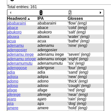
Total entries: 161
1
2
Headword
IPA
Glosses
ababaraini
ababaraini
‘flow’
(eng)
abace
abace
‘cold’
(eng)
abukoro
abukoro
‘salt’
(eng)
abuwa
abuwa
‘water’
(eng)
acua
acua
‘bathe’
(eng)
adenamu
adenamu
‘nine’
(eng)
adeŋgosier
adeŋɡosier
adenamu irege
adenamu ireɡe
‘seven’
(eng)
adenamu orioge
adenamu orioɡe
‘eight’
(eng)
adenamumutu
adenamumutu
‘six’
(eng)
adenggose
adeᵑɡose
‘four’
(eng)
adia
adia
‘sand’
(eng)
adipia
adipia
‘new’
(eng)
adono
adono
‘thick’
(eng)
adoso
adoso
‘cough’
(eng)
afage
afaɡe
‘red’
(eng)
aferege
afereɡe
‘near’
(eng)
ajaro
aɟaro
‘rain’
(eng)
ajia
aɟia
‘dog’
(eng)
amere
amere
‘hold’
(eng)