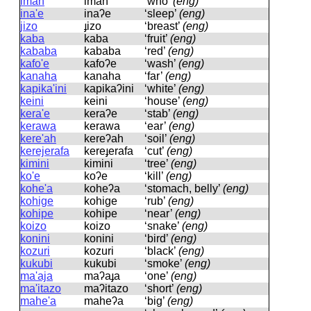
imah
imah
‘who’
(eng)
ina'e
inaʔe
‘sleep’
(eng)
jizo
ɟizo
‘breast’
(eng)
kaba
kaba
‘fruit’
(eng)
kababa
kababa
‘red’
(eng)
kafo'e
kafoʔe
‘wash’
(eng)
kanaha
kanaha
‘far’
(eng)
kapika'ini
kapikaʔini
‘white’
(eng)
keini
keini
‘house’
(eng)
kera'e
keraʔe
‘stab’
(eng)
kerawa
kerawa
‘ear’
(eng)
kere'ah
kereʔah
‘soil’
(eng)
kerejerafa
kereɟerafa
‘cut’
(eng)
kimini
kimini
‘tree’
(eng)
ko'e
koʔe
‘kill’
(eng)
kohe'a
koheʔa
‘stomach, belly’
(eng)
kohige
kohiɡe
‘rub’
(eng)
kohipe
kohipe
‘near’
(eng)
koizo
koizo
‘snake’
(eng)
konini
konini
‘bird’
(eng)
kozuri
kozuri
‘black’
(eng)
kukubi
kukubi
‘smoke’
(eng)
ma'aja
maʔaɟa
‘one’
(eng)
ma'itazo
maʔitazo
‘short’
(eng)
mahe'a
maheʔa
‘big’
(eng)