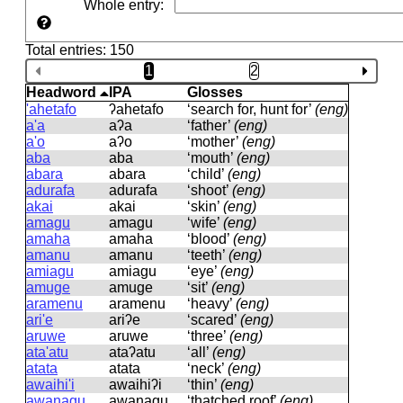
Whole entry
:
Total entries: 150
1
2
Headword
IPA
Glosses
'ahetafo
ʔahetafo
‘search for, hunt for’
(eng)
a'a
aʔa
‘father’
(eng)
a'o
aʔo
‘mother’
(eng)
aba
aba
‘mouth’
(eng)
abara
abara
‘child’
(eng)
adurafa
adurafa
‘shoot’
(eng)
akai
akai
‘skin’
(eng)
amagu
amaɡu
‘wife’
(eng)
amaha
amaha
‘blood’
(eng)
amanu
amanu
‘teeth’
(eng)
amiagu
amiaɡu
‘eye’
(eng)
amuge
amuɡe
‘sit’
(eng)
aramenu
aramenu
‘heavy’
(eng)
ari'e
ariʔe
‘scared’
(eng)
aruwe
aruwe
‘three’
(eng)
ata'atu
ataʔatu
‘all’
(eng)
atata
atata
‘neck’
(eng)
awaihi'i
awaihiʔi
‘thin’
(eng)
awanagu
awanaɡu
‘thatched roof’
(eng)