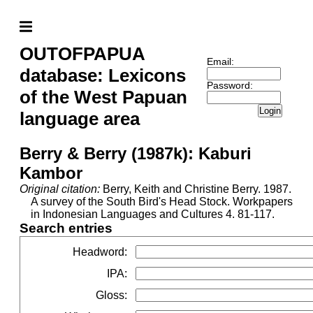
OUTOFPAPUA
Email:
database: Lexicons
Password:
of the West Papuan
Login
language area
Berry & Berry (1987k): Kaburi
Kambor
Original citation:
Berry, Keith and Christine Berry. 1987.
A survey of the South Bird's Head Stock. Workpapers
in Indonesian Languages and Cultures 4. 81-117.
Search entries
Headword
:
IPA
:
Gloss
: