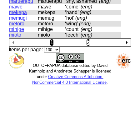
maruerapu
maruerapu
‘shy, ashamed’
(eng)
mawe
mawe
‘come’
(eng)
mekepa
mekepa
‘hand’
(eng)
memugi
memuɡi
‘hot’
(eng)
metoro
metoro
‘wing’
(eng)
mihige
mihiɡe
‘count’
(eng)
mioto
mioto
‘leech’
(eng)
1
2
Items per page:
OUTOFPAPUA database edited by David
Kamholz and Antoinette Schapper is licensed
under
Creative Commons Attribution-
NonCommercial 4.0 International License
.