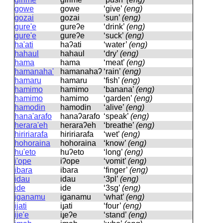
gowe
ɡowe
‘give’
(eng)
gozai
ɡozai
‘sun’
(eng)
gure'e
ɡureʔe
‘drink’
(eng)
gure'e
ɡureʔe
‘suck’
(eng)
ha'ati
haʔati
‘water’
(eng)
hahaul
hahaul
‘dry’
(eng)
hama
hama
‘meat’
(eng)
hamanaha'
hamanahaʔ
‘rain’
(eng)
hamaru
hamaru
‘fish’
(eng)
hamimo
hamimo
‘banana’
(eng)
hamimo
hamimo
‘garden’
(eng)
hamodin
hamodin
‘alive’
(eng)
hana'arafo
hanaʔarafo
‘speak’
(eng)
herara'eh
heraraʔeh
‘breathe’
(eng)
hiririarafa
hiririarafa
‘wet’
(eng)
hohoraina
hohoraina
‘know’
(eng)
hu'eto
huʔeto
‘long’
(eng)
i'ope
iʔope
‘vomit’
(eng)
ibara
ibara
‘finger’
(eng)
idau
idau
‘3pl’
(eng)
ide
ide
‘3sg’
(eng)
iganamu
iɡanamu
‘what’
(eng)
ijati
iɟati
‘four’
(eng)
ije'e
iɟeʔe
‘stand’
(eng)