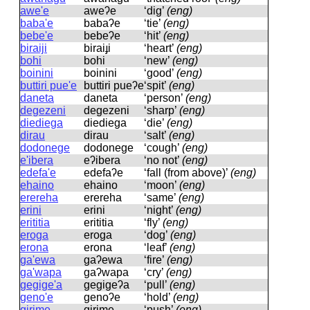
awe'e
aweʔe
‘dig’
(eng)
baba'e
babaʔe
‘tie’
(eng)
bebe'e
bebeʔe
‘hit’
(eng)
biraiji
biraiɟi
‘heart’
(eng)
bohi
bohi
‘new’
(eng)
boinini
boinini
‘good’
(eng)
buttiri pue'e
buttiri pueʔe
‘spit’
(eng)
daneta
daneta
‘person’
(eng)
degezeni
deɡezeni
‘sharp’
(eng)
diediega
diedieɡa
‘die’
(eng)
dirau
dirau
‘salt’
(eng)
dodonege
dodoneɡe
‘cough’
(eng)
e'ibera
eʔibera
‘no not’
(eng)
edefa'e
edefaʔe
‘fall (from above)’
(eng)
ehaino
ehaino
‘moon’
(eng)
erereha
erereha
‘same’
(eng)
erini
erini
‘night’
(eng)
erititia
erititia
‘fly’
(eng)
eroga
eroɡa
‘dog’
(eng)
erona
erona
‘leaf’
(eng)
ga'ewa
ɡaʔewa
‘fire’
(eng)
ga'wapa
ɡaʔwapa
‘cry’
(eng)
gegige'a
ɡeɡiɡeʔa
‘pull’
(eng)
geno'e
ɡenoʔe
‘hold’
(eng)
girime
ɡirime
‘push’
(eng)