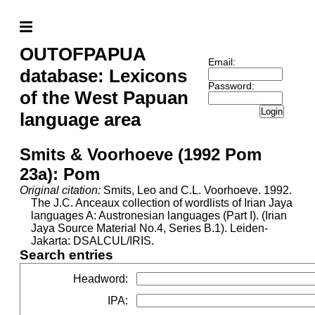
OUTOFPAPUA
Email:
database: Lexicons
Password:
of the West Papuan
Login
language area
Smits & Voorhoeve (1992 Pom
23a): Pom
Original citation:
Smits, Leo and C.L. Voorhoeve. 1992.
The J.C. Anceaux collection of wordlists of Irian Jaya
languages A: Austronesian languages (Part I). (Irian
Jaya Source Material No.4, Series B.1). Leiden-
Jakarta: DSALCUL/IRIS.
Search entries
Headword
:
IPA
: