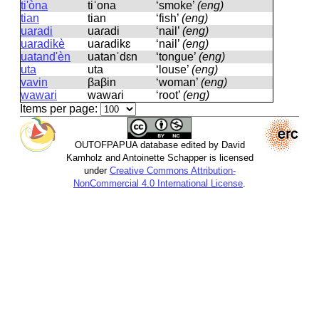
ti'òna
tiˈona
‘smoke’
(eng)
tian
tian
‘fish’
(eng)
uaradi
uaɾadi
‘nail’
(eng)
uaradikè
uaɾadikɛ
‘nail’
(eng)
uatand'èn
uatanˈdɛn
‘tongue’
(eng)
uta
uta
‘louse’
(eng)
vavin
βaβin
‘woman’
(eng)
wawari
wawaɾi
‘root’
(eng)
Items per page:
OUTOFPAPUA database edited by David
Kamholz and Antoinette Schapper is licensed
under
Creative Commons Attribution-
NonCommercial 4.0 International License
.