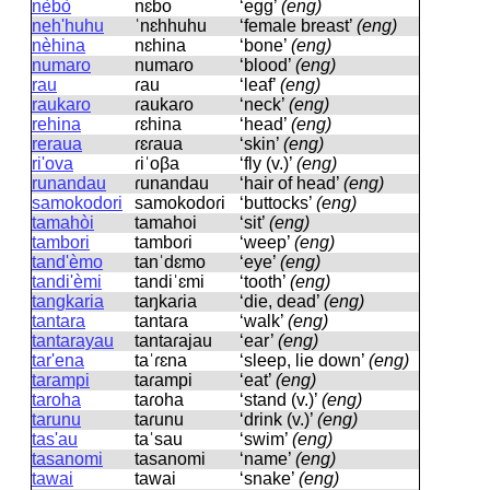
nèbò
nɛbo
‘egg’
(eng)
neh'huhu
ˈnɛhhuhu
‘female breast’
(eng)
nèhina
nɛhina
‘bone’
(eng)
numaro
numaɾo
‘blood’
(eng)
rau
ɾau
‘leaf’
(eng)
raukaro
ɾaukaɾo
‘neck’
(eng)
rehina
ɾɛhina
‘head’
(eng)
reraua
ɾɛɾaua
‘skin’
(eng)
ri'ova
ɾiˈoβa
‘fly (v.)’
(eng)
runandau
ɾunandau
‘hair of head’
(eng)
samokodori
samokodoɾi
‘buttocks’
(eng)
tamahòi
tamahoi
‘sit’
(eng)
tambori
tamboɾi
‘weep’
(eng)
tand'èmo
tanˈdɛmo
‘eye’
(eng)
tandi'èmi
tandiˈɛmi
‘tooth’
(eng)
tangkaria
taŋkaɾia
‘die, dead’
(eng)
tantara
tantaɾa
‘walk’
(eng)
tantarayau
tantaɾajau
‘ear’
(eng)
tar'ena
taˈɾɛna
‘sleep, lie down’
(eng)
tarampi
taɾampi
‘eat’
(eng)
taroha
taɾoha
‘stand (v.)’
(eng)
tarunu
taɾunu
‘drink (v.)’
(eng)
tas'au
taˈsau
‘swim’
(eng)
tasanomi
tasanomi
‘name’
(eng)
tawai
tawai
‘snake’
(eng)