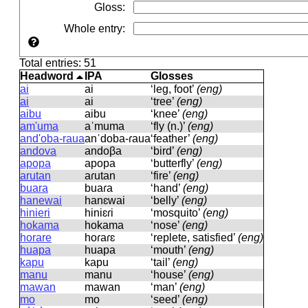
Gloss
:
Whole entry
:
Total entries: 51
Headword
IPA
Glosses
ai
ai
‘leg, foot’
(eng)
ai
ai
‘tree’
(eng)
aibu
aibu
‘knee’
(eng)
am'uma
aˈmuma
‘fly (n.)’
(eng)
and'oba-raua
anˈdoba-ɾaua
‘feather’
(eng)
andova
andoβa
‘bird’
(eng)
apopa
apopa
‘butterfly’
(eng)
arutan
aɾutan
‘fire’
(eng)
buara
buaɾa
‘hand’
(eng)
hanewai
hanɛwai
‘belly’
(eng)
hinieri
hiniɛɾi
‘mosquito’
(eng)
hokama
hokama
‘nose’
(eng)
horare
hoɾaɾɛ
‘replete, satisfied’
(eng)
huapa
huapa
‘mouth’
(eng)
kapu
kapu
‘tail’
(eng)
manu
manu
‘house’
(eng)
mawan
mawan
‘man’
(eng)
mo
mo
‘seed’
(eng)