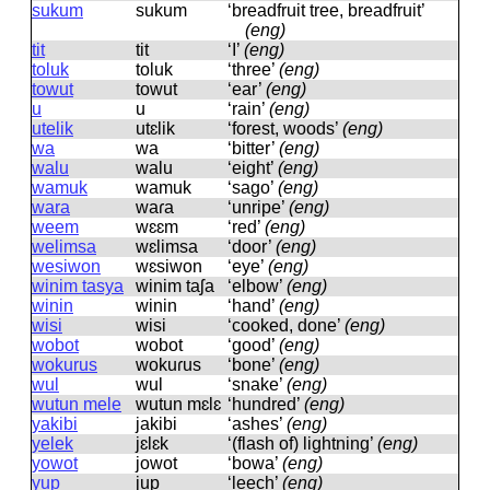
sukum
sukum
‘breadfruit tree, breadfruit’
(eng)
tit
tit
‘I’
(eng)
toluk
toluk
‘three’
(eng)
towut
towut
‘ear’
(eng)
u
u
‘rain’
(eng)
utelik
utɛlik
‘forest, woods’
(eng)
wa
wa
‘bitter’
(eng)
walu
walu
‘eight’
(eng)
wamuk
wamuk
‘sago’
(eng)
wara
waɾa
‘unripe’
(eng)
weem
wɛɛm
‘red’
(eng)
welimsa
wɛlimsa
‘door’
(eng)
wesiwon
wɛsiwon
‘eye’
(eng)
winim tasya
winim taʃa
‘elbow’
(eng)
winin
winin
‘hand’
(eng)
wisi
wisi
‘cooked, done’
(eng)
wobot
wobot
‘good’
(eng)
wokurus
wokuɾus
‘bone’
(eng)
wul
wul
‘snake’
(eng)
wutun mele
wutun mɛlɛ
‘hundred’
(eng)
yakibi
jakibi
‘ashes’
(eng)
yelek
jɛlɛk
‘(flash of) lightning’
(eng)
yowot
jowot
‘bowa’
(eng)
yup
jup
‘leech’
(eng)