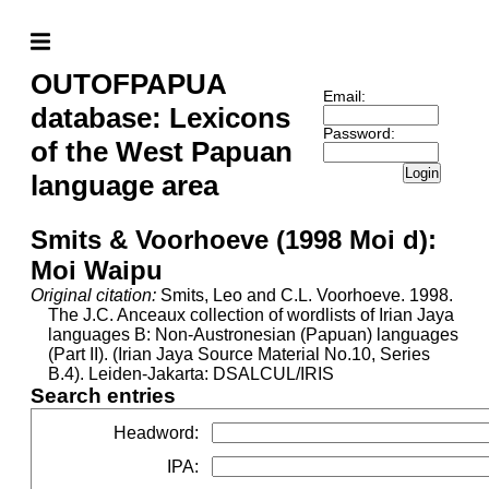
OUTOFPAPUA
Email:
database: Lexicons
Password:
of the West Papuan
Login
language area
Smits & Voorhoeve (1998 Moi d):
Moi Waipu
Original citation:
Smits, Leo and C.L. Voorhoeve. 1998.
The J.C. Anceaux collection of wordlists of Irian Jaya
languages B: Non-Austronesian (Papuan) languages
(Part II). (Irian Jaya Source Material No.10, Series
B.4). Leiden-Jakarta: DSALCUL/IRIS
Search entries
Headword
:
IPA
: