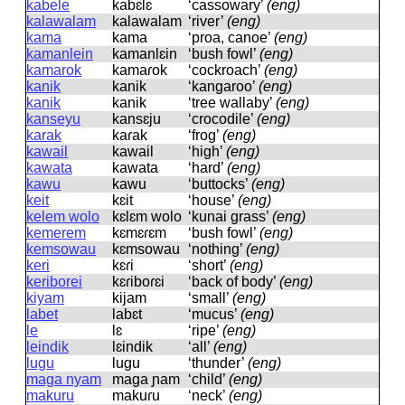
kabele
kabɛlɛ
‘cassowary’
(eng)
kalawalam
kalawalam
‘river’
(eng)
kama
kama
‘proa, canoe’
(eng)
kamanlein
kamanlɛin
‘bush fowl’
(eng)
kamarok
kamaɾok
‘cockroach’
(eng)
kanik
kanik
‘kangaroo’
(eng)
kanik
kanik
‘tree wallaby’
(eng)
kanseyu
kansɛju
‘crocodile’
(eng)
karak
kaɾak
‘frog’
(eng)
kawail
kawail
‘high’
(eng)
kawata
kawata
‘hard’
(eng)
kawu
kawu
‘buttocks’
(eng)
keit
kɛit
‘house’
(eng)
kelem wolo
kɛlɛm wolo
‘kunai grass’
(eng)
kemerem
kɛmɛɾɛm
‘bush fowl’
(eng)
kemsowau
kɛmsowau
‘nothing’
(eng)
keri
kɛɾi
‘short’
(eng)
keriborei
kɛɾiboɾɛi
‘back of body’
(eng)
kiyam
kijam
‘small’
(eng)
labet
labɛt
‘mucus’
(eng)
le
lɛ
‘ripe’
(eng)
leindik
lɛindik
‘all’
(eng)
lugu
luɡu
‘thunder’
(eng)
maga nyam
maɡa ɲam
‘child’
(eng)
makuru
makuɾu
‘neck’
(eng)