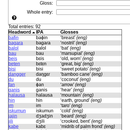
Gloss
:
Whole entry
:
Total entries: 92
Headword
IPA
Glosses
bafin
baɸin
‘breast’
(eng)
bagara
baɡaɾa
‘nostril’
(eng)
balol
balol
‘bat’
(eng)
bau
bau
‘marsupial’
(eng)
beis
bɛis
‘old, worn’
(eng)
beten
bɛtɛn
‘great, big’
(eng)
bisi
bisi
‘sweet potato’
(eng)
dangger
daŋɡɛɾ
‘bamboo cane’
(eng)
du
du
‘coconut’
(eng)
fan
ɸan
‘arrow’
(eng)
ganis
ɡanis
‘hear’
(eng)
halausa
halausa
‘mountain’
(eng)
hin
hin
‘earth, ground’
(eng)
im
im
‘taro’
(eng)
iskumun
iskumun
‘cold’
(eng)
jajin
dʒadʒin
‘beard’
(eng)
jili
dʒili
‘crooked, bent’
(eng)
kabe
kabɛ
‘midrib of palm frond’
(eng)