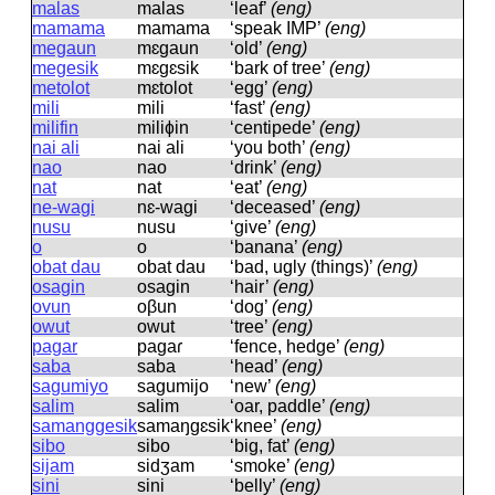
malas
malas
‘leaf’
(eng)
mamama
mamama
‘speak IMP’
(eng)
megaun
mɛɡaun
‘old’
(eng)
megesik
mɛɡɛsik
‘bark of tree’
(eng)
metolot
mɛtolot
‘egg’
(eng)
mili
mili
‘fast’
(eng)
milifin
miliɸin
‘centipede’
(eng)
nai ali
nai ali
‘you both’
(eng)
nao
nao
‘drink’
(eng)
nat
nat
‘eat’
(eng)
ne-wagi
nɛ-waɡi
‘deceased’
(eng)
nusu
nusu
‘give’
(eng)
o
o
‘banana’
(eng)
obat dau
obat dau
‘bad, ugly (things)’
(eng)
osagin
osaɡin
‘hair’
(eng)
ovun
oβun
‘dog’
(eng)
owut
owut
‘tree’
(eng)
pagar
paɡaɾ
‘fence, hedge’
(eng)
saba
saba
‘head’
(eng)
sagumiyo
saɡumijo
‘new’
(eng)
salim
salim
‘oar, paddle’
(eng)
samanggesik
samaŋɡɛsik
‘knee’
(eng)
sibo
sibo
‘big, fat’
(eng)
sijam
sidʒam
‘smoke’
(eng)
sini
sini
‘belly’
(eng)