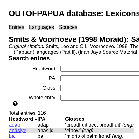
OUTOFPAPUA database: Lexicons 
Entries
Languages
Sources
Smits & Voorhoeve (1998 Moraid): S
Original citation:
Smits, Leo and C.L. Voorhoeve. 1998. The 
(Papuan) languages (Part II). (Irian Jaya Source Materi
Search entries
Headword
:
IPA
:
Gloss
:
Whole entry
:
Total entries: 116
Headword
IPA
Glosses
adäp
adap
‘breadfruit tree, breadfruit’
(eng)
änäsiye
anasijɛ
‘elbow’
(eng)
ba
ba
‘midrib of palm frond’
(eng)