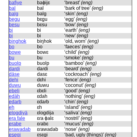
bafiye
baɸijɛ
‘breast’
(eng)
bal
bal
‘bark of tree’
(eng)
balg
balɡ
‘skin’
(eng)
begu
bɛɡu
‘egg’
(eng)
besu
bɛsu
‘bow’
(eng)
bi
bi
‘earth’
(eng)
bi
bi
‘new’
(eng)
binghok
biŋhok
‘old, worn’
(eng)
bo
bo
‘faeces’
(eng)
bowe
bowɛ
‘child’
(eng)
bu
bu
‘smoke’
(eng)
buolp
buolp
‘bamboo’
(eng)
dardi
daɾdi
‘beard’
(eng)
däse
dasɛ
‘cockroach’
(eng)
dehi
dɛhi
‘fence’
(eng)
duwu
duwu
‘coconut’
(eng)
ebeli
ɛbɛli
‘good’
(eng)
edäh
ɛdah
‘nothing’
(eng)
edarb
ɛdaɾb
‘chin’
(eng)
eh
ɛh
‘island’
(eng)
elogdiyä
ɛloɡdija
‘saliva’
(eng)
era fale
ɛɾa ɸalɛ
‘nostril’
(eng)
erabe
ɛɾabɛ
‘mucus’
(eng)
erawadab
ɛɾawadab
‘nose’
(eng)
esegi
ɛsɛɡi
‘bad, ugly (things)’
(eng)