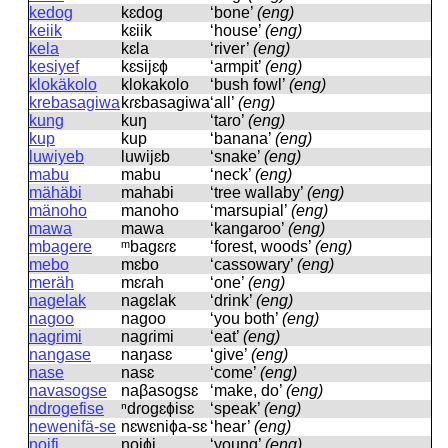
kedog
kɛdoɡ
‘bone’
(eng)
keiik
kɛiik
‘house’
(eng)
kela
kɛla
‘river’
(eng)
kesiyef
kɛsijɛɸ
‘armpit’
(eng)
klokäkolo
klokakolo
‘bush fowl’
(eng)
krebasagiwa
kɾɛbasaɡiwa
‘all’
(eng)
kung
kuŋ
‘taro’
(eng)
kup
kup
‘banana’
(eng)
luwiyeb
luwijɛb
‘snake’
(eng)
mabu
mabu
‘neck’
(eng)
mähäbi
mahabi
‘tree wallaby’
(eng)
mänoho
manoho
‘marsupial’
(eng)
mawa
mawa
‘kangaroo’
(eng)
mbagere
ᵐbaɡɛɾɛ
‘forest, woods’
(eng)
mebo
mɛbo
‘cassowary’
(eng)
meräh
mɛɾah
‘one’
(eng)
nagelak
naɡɛlak
‘drink’
(eng)
nagoo
naɡoo
‘you both’
(eng)
nagrimi
naɡɾimi
‘eat’
(eng)
nangase
naŋasɛ
‘give’
(eng)
nase
nasɛ
‘come’
(eng)
navasogse
naβasoɡsɛ
‘make, do’
(eng)
ndrogefise
ⁿdɾoɡɛɸisɛ
‘speak’
(eng)
newenifä-se
nɛwɛniɸa-sɛ
‘hear’
(eng)
noifi
noiɸi
‘young’
(eng)