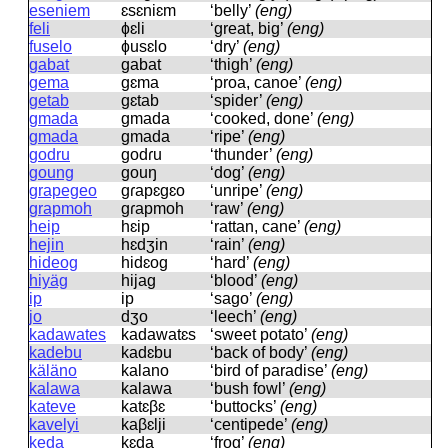
eseniem
ɛsɛniɛm
‘belly’
(eng)
feli
ɸɛli
‘great, big’
(eng)
fuselo
ɸusɛlo
‘dry’
(eng)
gabat
ɡabat
‘thigh’
(eng)
gema
ɡɛma
‘proa, canoe’
(eng)
getab
ɡɛtab
‘spider’
(eng)
gmada
ɡmada
‘cooked, done’
(eng)
gmada
ɡmada
‘ripe’
(eng)
godru
ɡodɾu
‘thunder’
(eng)
goung
ɡouŋ
‘dog’
(eng)
grapegeo
ɡɾapɛɡɛo
‘unripe’
(eng)
grapmoh
ɡɾapmoh
‘raw’
(eng)
heip
hɛip
‘rattan, cane’
(eng)
hejin
hɛdʒin
‘rain’
(eng)
hideog
hidɛoɡ
‘hard’
(eng)
hiyäg
hijaɡ
‘blood’
(eng)
ip
ip
‘sago’
(eng)
jo
dʒo
‘leech’
(eng)
kadawates
kadawatɛs
‘sweet potato’
(eng)
kadebu
kadɛbu
‘back of body’
(eng)
käläno
kalano
‘bird of paradise’
(eng)
kalawa
kalawa
‘bush fowl’
(eng)
kateve
katɛβɛ
‘buttocks’
(eng)
kavelyi
kaβɛlji
‘centipede’
(eng)
keda
kɛda
‘frog’
(eng)