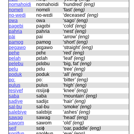
nomahoidi
nomahoidi
‘hundred’
(eng)
nomeli
nomɛli
‘fast’
(eng)
no-wedi
no-wɛdi
‘deceased’
(eng)
owa
owa
‘sago’
(eng)
pagebi
paɡɛbi
‘cold’
(eng)
pahria
pahɾia
‘nest’
(eng)
päi
pai
‘arrow’
(eng)
pamog
pamoɡ
‘short’
(eng)
pegawo
pɛɡawo
‘straight’
(eng)
pehe
pɛhɛ
‘red’
(eng)
pelah
pɛlah
‘leaf’
(eng)
pelebu
pɛlɛbu
‘big, fat’
(eng)
pelu
pɛlu
‘tree’
(eng)
poduk
poduk
‘all’
(eng)
poː
poː
‘bitter’
(eng)
pulus
pulus
‘high’
(eng)
resiyef
ɾɛsijɛɸ
‘knee’
(eng)
saba
saba
‘mountain’
(eng)
sadiye
sadijɛ
‘hair’
(eng)
sal-bu
sal-bu
‘smoke’
(eng)
salebiye
salɛbijɛ
‘ashes’
(eng)
sawag
sawaɡ
‘head’
(eng)
sawom
sawom
‘old’
(eng)
seif
sɛiɸ
‘oar, paddle’
(eng)
sgolfun
sɡolɸun
‘eye’
(eng)