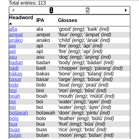
Total entries: 113
1
2
Headword
IPA
Glosses
alla
ala
‘good’
(eng)
; ‘baik’
(ind)
ampat
ampat
‘four’
(eng)
; ‘ámpat’
(ind)
anáko
anako
‘child’
(eng)
; ‘ának’
(ind)
api
api
‘fire’
(eng)
; ‘ápi’
(ind)
api
api
‘fire’
(eng)
; ‘api’
(ind)
asu
asu
‘dog’
(eng)
; ‘ánjing’
(ind)
badan
badan
‘body’
(eng)
; ‘bádan’
(ind)
bádi
badi
‘chopper’
(eng)
; ‘párang’
(ind)
bákas
bakas
‘bone’
(eng)
; ‘túlang’
(ind)
basar
basar
‘large’
(eng)
; ‘bŭsar’
(ind)
bido
bido
‘boat’
(eng)
; ‘praū’
(ind)
bisi
bisi
‘iron’
(eng)
; ‘bŭsi’
(ind)
boah
boah
‘mouth’
(eng)
; ‘múlūt’
(ind)
boi
boi
‘water’
(eng)
; ‘ayer’
(ind)
boi
boi
‘water’
(eng)
; ‘áyer’
(ind)
boláwah
bolawah
‘door’
(eng)
; ‘píntu’
(ind)
bolo
bolo
‘feather’
(eng)
; ‘būlū’
(ind)
bua
bua
‘fruit’
(eng)
; ‘būa’
(ind)
buas
buas
‘rice’
(eng)
; ‘brās’
(ind)
bulan
bulan
‘moon’
(eng)
; ‘būlan’
(ind)