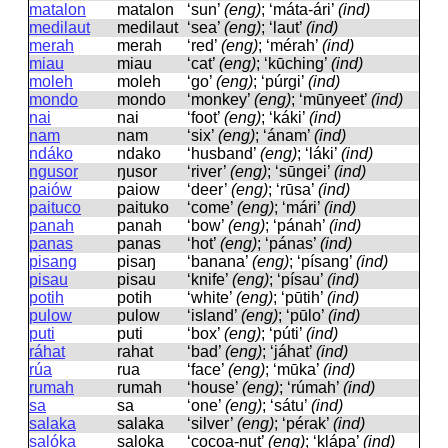
matalon
matalon
‘sun’
(eng)
; ‘máta-ári’
(ind)
medilaut
medilaut
‘sea’
(eng)
; ‘laut’
(ind)
merah
merah
‘red’
(eng)
; ‘mérah’
(ind)
miau
miau
‘cat’
(eng)
; ‘kūching’
(ind)
moleh
moleh
‘go’
(eng)
; ‘púrgi’
(ind)
mondo
mondo
‘monkey’
(eng)
; ‘mūnyeet’
(ind)
nai
nai
‘foot’
(eng)
; ‘káki’
(ind)
nam
nam
‘six’
(eng)
; ‘ánam’
(ind)
ndáko
ndako
‘husband’
(eng)
; ‘láki’
(ind)
ngusor
ŋusor
‘river’
(eng)
; ‘sūngei’
(ind)
paiów
paiow
‘deer’
(eng)
; ‘rūsa’
(ind)
paituco
paituko
‘come’
(eng)
; ‘mári’
(ind)
panah
panah
‘bow’
(eng)
; ‘pánah’
(ind)
panas
panas
‘hot’
(eng)
; ‘pánas’
(ind)
pisang
pisaŋ
‘banana’
(eng)
; ‘písang’
(ind)
pisau
pisau
‘knife’
(eng)
; ‘písau’
(ind)
potih
potih
‘white’
(eng)
; ‘pūtih’
(ind)
pulow
pulow
‘island’
(eng)
; ‘pūlo’
(ind)
puti
puti
‘box’
(eng)
; ‘púti’
(ind)
ráhat
rahat
‘bad’
(eng)
; ‘jáhat’
(ind)
rúa
rua
‘face’
(eng)
; ‘mūka’
(ind)
rumah
rumah
‘house’
(eng)
; ‘rúmah’
(ind)
sa
sa
‘one’
(eng)
; ‘sátu’
(ind)
salaka
salaka
‘silver’
(eng)
; ‘pérak’
(ind)
salóka
saloka
‘cocoa-nut’
(eng)
; ‘klápa’
(ind)