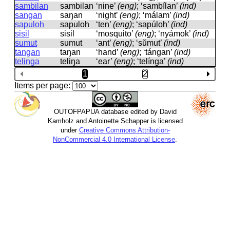
sambilan
sambilan
‘nine’
(eng)
; ‘sambílan’
(ind)
sangan
saŋan
‘night’
(eng)
; ‘málam’
(ind)
sapuloh
sapuloh
‘ten’
(eng)
; ‘sapúloh’
(ind)
sisil
sisil
‘mosquito’
(eng)
; ‘nyámok’
(ind)
sumut
sumut
‘ant’
(eng)
; ‘sŭmut’
(ind)
tangan
taŋan
‘hand’
(eng)
; ‘tángan’
(ind)
telinga
teliŋa
‘ear’
(eng)
; ‘telínga’
(ind)
1
2
Items per page:
OUTOFPAPUA database edited by David
Kamholz and Antoinette Schapper is licensed
under
Creative Commons Attribution-
NonCommercial 4.0 International License
.