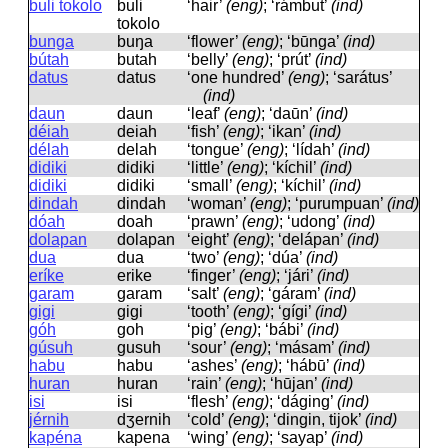
buli tokolo
buli
‘hair’
(eng)
; ‘rámbut’
(ind)
tokolo
bunga
buŋa
‘flower’
(eng)
; ‘būnga’
(ind)
bútah
butah
‘belly’
(eng)
; ‘prút’
(ind)
datus
datus
‘one hundred’
(eng)
; ‘sarátus’
(ind)
daun
daun
‘leaf’
(eng)
; ‘daūn’
(ind)
déiah
deiah
‘fish’
(eng)
; ‘ikan’
(ind)
délah
delah
‘tongue’
(eng)
; ‘lídah’
(ind)
didiki
didiki
‘little’
(eng)
; ‘kíchil’
(ind)
didiki
didiki
‘small’
(eng)
; ‘kíchil’
(ind)
dindah
dindah
‘woman’
(eng)
; ‘purumpuan’
(ind)
dóah
doah
‘prawn’
(eng)
; ‘udong’
(ind)
dolapan
dolapan
‘eight’
(eng)
; ‘delápan’
(ind)
dua
dua
‘two’
(eng)
; ‘dúa’
(ind)
eríke
erike
‘finger’
(eng)
; ‘jári’
(ind)
garam
ɡaram
‘salt’
(eng)
; ‘gáram’
(ind)
gigi
ɡiɡi
‘tooth’
(eng)
; ‘gígi’
(ind)
góh
ɡoh
‘pig’
(eng)
; ‘bábi’
(ind)
gúsuh
ɡusuh
‘sour’
(eng)
; ‘másam’
(ind)
habu
habu
‘ashes’
(eng)
; ‘hábū’
(ind)
huran
huran
‘rain’
(eng)
; ‘hūjan’
(ind)
isi
isi
‘flesh’
(eng)
; ‘dáging’
(ind)
jérnih
dʒernih
‘cold’
(eng)
; ‘dingin, tijok’
(ind)
kapéna
kapena
‘wing’
(eng)
; ‘sayap’
(ind)