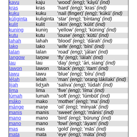
kayu
kaju
‘wood’
(eng)
; ‘káyū’
(ind)
kras
kras
‘hard’
(eng)
; ‘kras’
(ind)
kuku
kuku
‘nail (finger)’
(eng)
; ‘kúkū’
(ind)
kúliginta
kuliɡinta
‘star’
(eng)
; ‘bíntang’
(ind)
kulit
kulit
‘skin’
(eng)
; ‘kúlit’
(ind)
kuning
kuniŋ
‘yellow’
(eng)
; ‘kūning’
(ind)
kutu
kutu
‘louse’
(eng)
; ‘kūtū’
(ind)
lahah
lahah
‘blood’
(eng)
; ‘dárah’
(ind)
lako
lako
‘wife’
(eng)
; ‘bíni’
(ind)
lalan
lalan
‘road’
(eng)
; ‘jálan’
(ind)
langow
laŋow
‘fly’
(eng)
; ‘lálah’
(ind)
lau
lau
‘day’
(eng)
; ‘ári, siang’
(ind)
lawon
lawon
‘black’
(eng)
; ‘itam’
(ind)
lawu
lawu
‘blue’
(eng)
; ‘bíru’
(ind)
lélah
lelah
‘man’
(eng)
; ‘orang lákilaki’
(ind)
lijah
lidʒah
‘saliva’
(eng)
; ‘lúdah’
(ind)
lima
lima
‘five’
(eng)
; ‘líma’
(ind)
lúmah
lumah
‘soft’
(eng)
; ‘lúmbūt’
(ind)
máko
mako
‘mother’
(eng)
; ‘ma’
(ind)
mánge
maŋe
‘oil’
(eng)
; ‘mínyak’
(ind)
manis
manis
‘sweet’
(eng)
; ‘mánis’
(ind)
mano
mano
‘bird’
(eng)
; ‘būrung’
(ind)
mano
mano
‘fowl’
(eng)
; ‘áyam’
(ind)
mas
mas
‘gold’
(eng)
; ‘mās’
(ind)
mata
mata
‘eye’
(eng)
; ‘máta’
(ind)