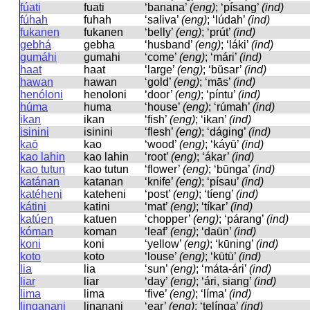
fúati
fuati
‘banana’
(eng)
; ‘písang’
(ind)
fúhah
fuhah
‘saliva’
(eng)
; ‘lúdah’
(ind)
fukanen
fukanen
‘belly’
(eng)
; ‘prút’
(ind)
gebhá
ɡebha
‘husband’
(eng)
; ‘láki’
(ind)
gumáhi
ɡumahi
‘come’
(eng)
; ‘mári’
(ind)
haat
haat
‘large’
(eng)
; ‘bŭsar’
(ind)
hawan
hawan
‘gold’
(eng)
; ‘mās’
(ind)
henóloni
henoloni
‘door’
(eng)
; ‘píntu’
(ind)
húma
huma
‘house’
(eng)
; ‘rúmah’
(ind)
ikan
ikan
‘fish’
(eng)
; ‘ikan’
(ind)
isinini
isinini
‘flesh’
(eng)
; ‘dáging’
(ind)
kaō
kao
‘wood’
(eng)
; ‘káyū’
(ind)
kao lahin
kao lahin
‘root’
(eng)
; ‘ákar’
(ind)
kao tutun
kao tutun
‘flower’
(eng)
; ‘būnga’
(ind)
katánan
katanan
‘knife’
(eng)
; ‘písau’
(ind)
katéheni
kateheni
‘post’
(eng)
; ‘tíeng’
(ind)
kátini
katini
‘mat’
(eng)
; ‘tíkar’
(ind)
katúen
katuen
‘chopper’
(eng)
; ‘párang’
(ind)
kóman
koman
‘leaf’
(eng)
; ‘daūn’
(ind)
koni
koni
‘yellow’
(eng)
; ‘kūning’
(ind)
koto
koto
‘louse’
(eng)
; ‘kūtū’
(ind)
lia
lia
‘sun’
(eng)
; ‘máta-ári’
(ind)
liar
liar
‘day’
(eng)
; ‘ári, siang’
(ind)
lima
lima
‘five’
(eng)
; ‘líma’
(ind)
linganani
liŋanani
‘ear’
(eng)
; ‘telínga’
(ind)