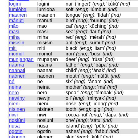
logini
loɡini
‘nail (finger)’
(eng)
; ‘kúkū’
(ind)
lumlóba
lumloba
‘soft’
(eng)
; ‘lúmbūt’
(ind)
maanen
maanen
‘tongue’
(eng)
; ‘lídah’
(ind)
mánúti
manuti
‘bird’
(eng)
; ‘būrung’
(ind)
māo
mao
‘cat’
(eng)
; ‘kūching’
(ind)
masi
masi
‘sea’
(eng)
; ‘laut’
(ind)
miha
miha
‘red’
(eng)
; ‘mérah’
(ind)
misisin
misisin
‘ant’
(eng)
; ‘sŭmut’
(ind)
miti
miti
‘black’
(eng)
; ‘itam’
(ind)
momul
momul
‘iron’
(eng)
; ‘bŭsi’
(ind)
munjangan
muɲaŋan
‘deer’
(eng)
; ‘rūsa’
(ind)
náama
naama
‘father’
(eng)
; ‘bápa’
(ind)
naánati
naanati
‘child’
(eng)
; ‘ának’
(ind)
naónen
naonen
‘mouth’
(eng)
; ‘múlūt’
(ind)
né
ne
‘six’
(eng)
; ‘ánam’
(ind)
neína
neina
‘mother’
(eng)
; ‘ma’
(ind)
nero
nero
‘spear’
(eng)
; ‘tómbak’
(ind)
newiny
newiɲ
‘oil’
(eng)
; ‘mínyak’
(ind)
nieni
nieni
‘nose’
(eng)
; ‘idong’
(ind)
nisinen
nisinen
‘tooth’
(eng)
; ‘gígi’
(ind)
niwi
niwi
‘cocoa-nut’
(eng)
; ‘klápa’
(ind)
nosiúni
nosiuni
‘one’
(eng)
; ‘sátu’
(ind)
nusa
nusa
‘island’
(eng)
; ‘pūlo’
(ind)
ogotīn
oɡotin
‘ashes’
(eng)
; ‘hábū’
(ind)
okonen
okonen
‘skin’
(eng)
; ‘kúlit’
(ind)