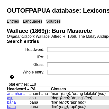
OUTOFPAPUA database: Lexicons 
Entries
Languages
Sources
Wallace (1869j): Buru Masarete
Original citation:
Wallace, Alfred R. 1869. The Malay Archip
Search entries
Headword
:
IPA
:
Gloss
:
Whole entry
:
Total entries: 118
Headword
IPA
Glosses
anamhána
anamhana
‘man’
(eng)
; ‘orang lákilaki’
(ind)
asu
asu
‘dog’
(eng)
; ‘ánjing’
(ind)
bána
bana
‘fire’
(eng)
; ‘ápi’
(ind)
bána
bana
‘fire’
(eng)
; ‘api’
(ind)