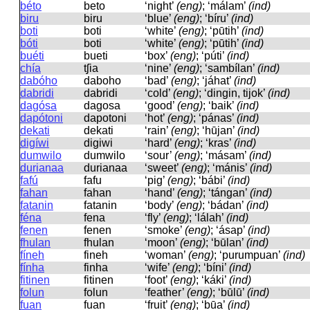
béto
beto
‘night’
(eng)
; ‘málam’
(ind)
biru
biru
‘blue’
(eng)
; ‘bíru’
(ind)
boti
boti
‘white’
(eng)
; ‘pūtih’
(ind)
bóti
boti
‘white’
(eng)
; ‘pūtih’
(ind)
buéti
bueti
‘box’
(eng)
; ‘púti’
(ind)
chía
tʃia
‘nine’
(eng)
; ‘sambílan’
(ind)
dabóho
daboho
‘bad’
(eng)
; ‘jáhat’
(ind)
dabridi
dabridi
‘cold’
(eng)
; ‘dingin, tijok’
(ind)
dagósa
daɡosa
‘good’
(eng)
; ‘baik’
(ind)
dapótoni
dapotoni
‘hot’
(eng)
; ‘pánas’
(ind)
dekati
dekati
‘rain’
(eng)
; ‘hūjan’
(ind)
digíwi
diɡiwi
‘hard’
(eng)
; ‘kras’
(ind)
dumwilo
dumwilo
‘sour’
(eng)
; ‘másam’
(ind)
durianaa
durianaa
‘sweet’
(eng)
; ‘mánis’
(ind)
fafú
fafu
‘pig’
(eng)
; ‘bábi’
(ind)
fahan
fahan
‘hand’
(eng)
; ‘tángan’
(ind)
fatanin
fatanin
‘body’
(eng)
; ‘bádan’
(ind)
féna
fena
‘fly’
(eng)
; ‘lálah’
(ind)
fenen
fenen
‘smoke’
(eng)
; ‘ásap’
(ind)
fhulan
fhulan
‘moon’
(eng)
; ‘būlan’
(ind)
fíneh
fineh
‘woman’
(eng)
; ‘purumpuan’
(ind)
fínha
finha
‘wife’
(eng)
; ‘bíni’
(ind)
fitinen
fitinen
‘foot’
(eng)
; ‘káki’
(ind)
folun
folun
‘feather’
(eng)
; ‘būlū’
(ind)
fuan
fuan
‘fruit’
(eng)
; ‘būa’
(ind)