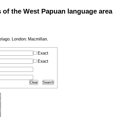
of the West Papuan language area
elago. London: Macmillan.
Exact
Exact
Clear
Search