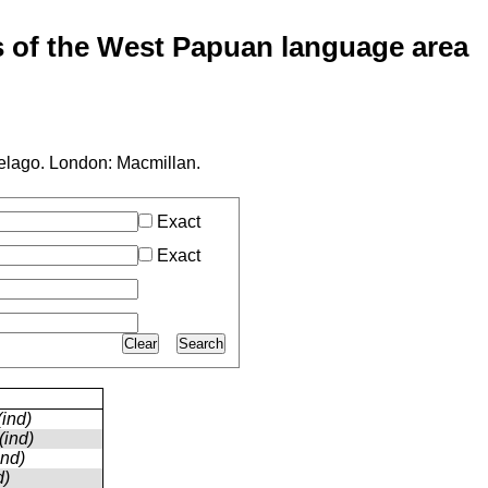
of the West Papuan language area
elago. London: Macmillan.
Exact
Exact
Clear
Search
(ind)
(ind)
ind)
d)