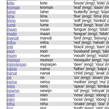
kóto
koto
‘louse’
(eng)
; ‘kūtū’
(
kroman
kroman
‘leaf’
(eng)
; ‘daūn’
(i
lahei
lahei
‘butterfly’
(eng)
; ‘kū
lima
lima
‘five’
(eng)
; ‘líma’
(in
lómo
lomo
‘soft’
(eng)
; ‘lúmbūt’
(
lumé
lume
‘hard’
(eng)
; ‘kras’
(i
maan
maan
‘tongue’
(eng)
; ‘lídah
maän
maan
‘tongue’
(eng)
; ‘lídah
manúti
manuti
‘bird’
(eng)
; ‘būrung’
míha
miha
‘red’
(eng)
; ‘mérah’
(
miti
miti
‘black’
(eng)
; ‘itam’
(
mori
mori
‘husband’
(eng)
; ‘lák
muen
muen
‘mouth’
(eng)
; ‘múlūt
múmun
mumun
‘mosquito’
(eng)
; ‘n
mūnjángan
muɲaŋan
‘deer’
(eng)
; ‘rūsa’
(i
náma
nama
‘father’
(eng)
; ‘bápa’
nánat
nanat
‘child’
(eng)
; ‘ának’
(
né
ne
‘six’
(eng)
; ‘ánam’
(in
neína
neina
‘mother’
(eng)
; ‘ma’
(
néro
nero
‘spear’
(eng)
; ‘tómba
newiyn
newijn
‘oil’
(eng)
; ‘mínyak’
(
nien
nien
‘nose’
(eng)
; ‘idong’
nïen
nien
‘nose’
(eng)
; ‘idong’
níha
niha
‘snake’
(eng)
; ‘ū́lar’
(
nisi
nisi
‘tooth’
(eng)
; ‘gígi’
(i