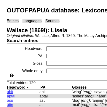
OUTOFPAPUA database: Lexicons 
Entries
Languages
Sources
Wallace (1869i): Lisela
Original citation:
Wallace, Alfred R. 1869. The Malay Archip
Search entries
Headword
:
IPA
:
Gloss
:
Whole entry
:
Total entries: 120
Headword
IPA
Glosses
ahit
ahit
‘wing’
(eng)
; ‘sayap’
aptai
aptai
‘ashes’
(eng)
; ‘hábū’
asu
asu
‘dog’
(eng)
; ‘ánjing’
(
átin
atin
‘mat’
(eng)
; ‘tíkar’
(in