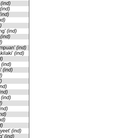
’
(ind)
(ind)
(ind)
nd)
)
ang’
(ind)
’
(ind)
d)
umpuan’
(ind)
ákilaki’
(ind)
d)
’
(ind)
h’
(ind)
d)
)
ind)
ind)
’
(ind)
d)
ind)
ind)
nd)
d)
nyeet’
(ind)
ng’
(ind)