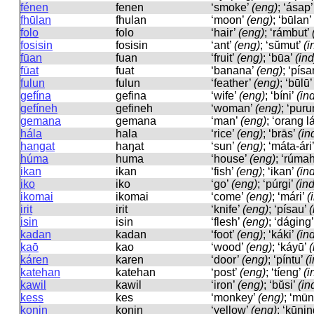
fénen
fenen
‘smoke’
(eng)
; ‘ásap
fhūlan
fhulan
‘moon’
(eng)
; ‘būlan’
folo
folo
‘hair’
(eng)
; ‘rámbut’
fosisin
fosisin
‘ant’
(eng)
; ‘sŭmut’
(i
fūan
fuan
‘fruit’
(eng)
; ‘būa’
(ind
fūat
fuat
‘banana’
(eng)
; ‘pís
fulun
fulun
‘feather’
(eng)
; ‘būlū
gefína
ɡefina
‘wife’
(eng)
; ‘bíni’
(in
gefíneh
ɡefineh
‘woman’
(eng)
; ‘pur
gemana
ɡemana
‘man’
(eng)
; ‘orang l
hála
hala
‘rice’
(eng)
; ‘brās’
(in
hangat
haŋat
‘sun’
(eng)
; ‘máta-ári
húma
huma
‘house’
(eng)
; ‘rúma
ikan
ikan
‘fish’
(eng)
; ‘ikan’
(in
iko
iko
‘go’
(eng)
; ‘púrgi’
(ind
ikomai
ikomai
‘come’
(eng)
; ‘mári’
(
irit
irit
‘knife’
(eng)
; ‘písau’
(
isin
isin
‘flesh’
(eng)
; ‘dáging
kadan
kadan
‘foot’
(eng)
; ‘káki’
(in
kaō
kao
‘wood’
(eng)
; ‘káyū’
(
káren
karen
‘door’
(eng)
; ‘píntu’
(
katehan
katehan
‘post’
(eng)
; ‘tíeng’
(i
kawil
kawil
‘iron’
(eng)
; ‘bŭsi’
(in
kess
kes
‘monkey’
(eng)
; ‘mū
konin
konin
‘yellow’
(eng)
; ‘kūni