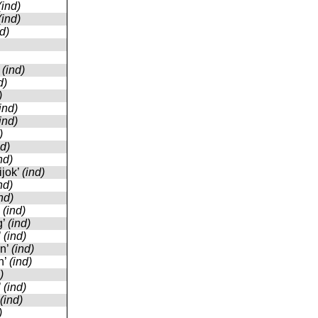
(ind)
(ind)
nd)
’
(ind)
d)
)
ind)
ind)
)
nd)
nd)
tijok’
(ind)
nd)
nd)
’
(ind)
g’
(ind)
’
(ind)
an’
(ind)
n’
(ind)
)
’
(ind)
(ind)
)