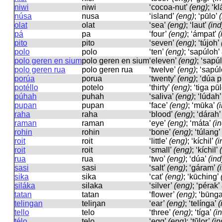
niwi
niwi
‘cocoa-nut’
(eng)
; ‘k
núsa
nusa
‘island’
(eng)
; ‘pūlo’
olat
olat
‘sea’
(eng)
; ‘laut’
(ind
pá
pa
‘four’
(eng)
; ‘ámpat’
(
pito
pito
‘seven’
(eng)
; ‘tújoh’
polo
polo
‘ten’
(eng)
; ‘sapúloh’
polo geren en sium
polo ɡeren en sium
‘eleven’
(eng)
; ‘sapú
polo geren rua
polo ɡeren rua
‘twelve’
(eng)
; ‘sapú
porúa
porua
‘twenty’
(eng)
; ‘dúa 
potéllo
potelo
‘thirty’
(eng)
; ‘tiga pū
púhah
puhah
‘saliva’
(eng)
; ‘lúdah
pupan
pupan
‘face’
(eng)
; ‘mūka’
(
raha
raha
‘blood’
(eng)
; ‘dárah
raman
raman
‘eye’
(eng)
; ‘máta’
(i
rohin
rohin
‘bone’
(eng)
; ‘túlang’
roit
roit
‘little’
(eng)
; ‘kíchil’
(i
roit
roit
‘small’
(eng)
; ‘kíchil’
rua
rua
‘two’
(eng)
; ‘dúa’
(ind
sasi
sasi
‘salt’
(eng)
; ‘gáram’
(
sika
sika
‘cat’
(eng)
; ‘kūching’
siláka
silaka
‘silver’
(eng)
; ‘pérak’
tatan
tatan
‘flower’
(eng)
; ‘būng
telingan
teliŋan
‘ear’
(eng)
; ‘telínga’
(
tello
telo
‘three’
(eng)
; ‘tíga’
(i
télo
telo
‘egg’
(eng)
; ‘tŭlor’
(in