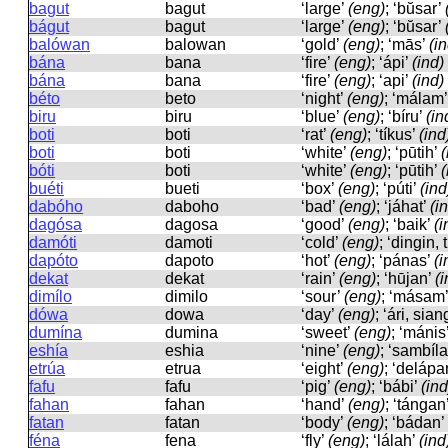
bagut
baɡut
‘large’
(eng)
; ‘bŭsar’
bágut
baɡut
‘large’
(eng)
; ‘bŭsar’
balówan
balowan
‘gold’
(eng)
; ‘mās’
(i
bána
bana
‘fire’
(eng)
; ‘ápi’
(ind)
bána
bana
‘fire’
(eng)
; ‘api’
(ind)
béto
beto
‘night’
(eng)
; ‘málam
biru
biru
‘blue’
(eng)
; ‘bíru’
(in
boti
boti
‘rat’
(eng)
; ‘tíkus’
(ind
boti
boti
‘white’
(eng)
; ‘pūtih’
(
bóti
boti
‘white’
(eng)
; ‘pūtih’
(
buéti
bueti
‘box’
(eng)
; ‘púti’
(ind
dabóho
daboho
‘bad’
(eng)
; ‘jáhat’
(i
dagósa
daɡosa
‘good’
(eng)
; ‘baik’
(i
damóti
damoti
‘cold’
(eng)
; ‘dingin, 
dapóto
dapoto
‘hot’
(eng)
; ‘pánas’
(i
dekat
dekat
‘rain’
(eng)
; ‘hūjan’
(i
dimílo
dimilo
‘sour’
(eng)
; ‘másam
dówa
dowa
‘day’
(eng)
; ‘ári, sian
dumína
dumina
‘sweet’
(eng)
; ‘mánis
eshía
eshia
‘nine’
(eng)
; ‘sambíl
etrúa
etrua
‘eight’
(eng)
; ‘delápa
fafu
fafu
‘pig’
(eng)
; ‘bábi’
(ind
fahan
fahan
‘hand’
(eng)
; ‘tángan
fatan
fatan
‘body’
(eng)
; ‘bádan’
féna
fena
‘fly’
(eng)
; ‘lálah’
(ind