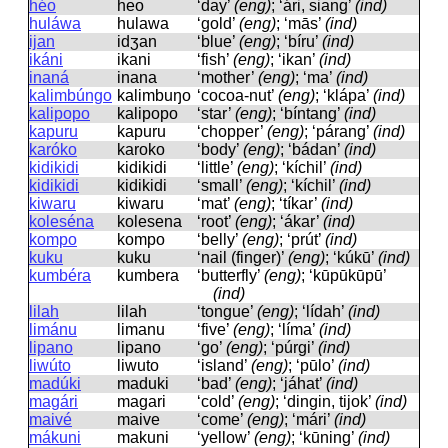
héo
heo
‘day’
(eng)
; ‘ári, siang’
(ind)
huláwa
hulawa
‘gold’
(eng)
; ‘mās’
(ind)
ijan
idʒan
‘blue’
(eng)
; ‘bíru’
(ind)
ikáni
ikani
‘fish’
(eng)
; ‘ikan’
(ind)
inaná
inana
‘mother’
(eng)
; ‘ma’
(ind)
kalimbúngo
kalimbuŋo
‘cocoa-nut’
(eng)
; ‘klápa’
(ind)
kalipopo
kalipopo
‘star’
(eng)
; ‘bíntang’
(ind)
kapuru
kapuru
‘chopper’
(eng)
; ‘párang’
(ind)
karóko
karoko
‘body’
(eng)
; ‘bádan’
(ind)
kidikidi
kidikidi
‘little’
(eng)
; ‘kíchil’
(ind)
kidikidi
kidikidi
‘small’
(eng)
; ‘kíchil’
(ind)
kiwaru
kiwaru
‘mat’
(eng)
; ‘tíkar’
(ind)
koleséna
kolesena
‘root’
(eng)
; ‘ákar’
(ind)
kompo
kompo
‘belly’
(eng)
; ‘prút’
(ind)
kuku
kuku
‘nail (finger)’
(eng)
; ‘kúkū’
(ind)
kumbéra
kumbera
‘butterfly’
(eng)
; ‘kūpūkūpū’
(ind)
lilah
lilah
‘tongue’
(eng)
; ‘lídah’
(ind)
limánu
limanu
‘five’
(eng)
; ‘líma’
(ind)
lipano
lipano
‘go’
(eng)
; ‘púrgi’
(ind)
liwúto
liwuto
‘island’
(eng)
; ‘pūlo’
(ind)
madúki
maduki
‘bad’
(eng)
; ‘jáhat’
(ind)
magári
maɡari
‘cold’
(eng)
; ‘dingin, tijok’
(ind)
maivé
maive
‘come’
(eng)
; ‘mári’
(ind)
mákuni
makuni
‘yellow’
(eng)
; ‘kūning’
(ind)