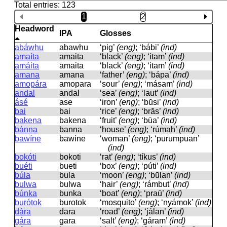
Total entries: 123
1
2
Headword
IPA
Glosses
abáwhu
abawhu
‘pig’
(eng)
; ‘bábi’
(ind)
amaíta
amaita
‘black’
(eng)
; ‘itam’
(ind)
amáita
amaita
‘black’
(eng)
; ‘itam’
(ind)
amana
amana
‘father’
(eng)
; ‘bápa’
(ind)
amopára
amopara
‘sour’
(eng)
; ‘másam’
(ind)
andal
andal
‘sea’
(eng)
; ‘laut’
(ind)
ásé
ase
‘iron’
(eng)
; ‘bŭsi’
(ind)
bai
bai
‘rice’
(eng)
; ‘brās’
(ind)
bakena
bakena
‘fruit’
(eng)
; ‘būa’
(ind)
bánna
banna
‘house’
(eng)
; ‘rúmah’
(ind)
bawíne
bawine
‘woman’
(eng)
; ‘purumpuan’
(ind)
bokóti
bokoti
‘rat’
(eng)
; ‘tíkus’
(ind)
buéti
bueti
‘box’
(eng)
; ‘púti’
(ind)
búla
bula
‘moon’
(eng)
; ‘būlan’
(ind)
bulwa
bulwa
‘hair’
(eng)
; ‘rámbut’
(ind)
búnka
bunka
‘boat’
(eng)
; ‘praū’
(ind)
burótok
burotok
‘mosquito’
(eng)
; ‘nyámok’
(ind)
dára
dara
‘road’
(eng)
; ‘jálan’
(ind)
gára
ɡara
‘salt’
(eng)
; ‘gáram’
(ind)