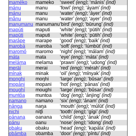
maméko
mameko
‘sweet’
(eng)
; ‘mánis’
(ind)
mánu
manu
‘fowl’
(eng)
; ‘áyam’
(ind)
mánu
manu
‘water’
(eng)
; ‘áyer’
(ind)
mânu
manu
‘water’
(eng)
; ‘ayer’
(ind)
manumanu
manumanu
‘bird’
(eng)
; ‘būrung’
(ind)
mapúti
maputi
‘white’
(eng)
; ‘pūtih’
(ind)
mapūti
maputi
‘white’
(eng)
; ‘pūtih’
(ind)
marápe
marape
‘good’
(eng)
; ‘baik’
(ind)
marobá
maroba
‘soft’
(eng)
; ‘lúmbūt’
(ind)
maromó
maromo
‘night’
(eng)
; ‘málam’
(ind)
máta
mata
‘eye’
(eng)
; ‘máta’
(ind)
meláma
melama
‘prawn’
(eng)
; ‘udong’
(ind)
meräí
merai
‘red’
(eng)
; ‘mérah’
(ind)
mínak
minak
‘oil’
(eng)
; ‘mínyak’
(ind)
monghi
moŋhi
‘large’
(eng)
; ‘bŭsar’
(ind)
mopáni
mopani
‘hot’
(eng)
; ‘pánas’
(ind)
moughí
mouɡhi
‘large’
(eng)
; ‘bŭsar’
(ind)
muntóa
muntoa
‘dog’
(eng)
; ‘ánjing’
(ind)
namano
namano
‘six’
(eng)
; ‘ánam’
(ind)
nánga
naŋa
‘mouth’
(eng)
; ‘múlūt’
(ind)
nichi
nitʃi
‘tooth’
(eng)
; ‘gígi’
(ind)
oánana
oanana
‘child’
(eng)
; ‘ának’
(ind)
oánu
oanu
‘nose’
(eng)
; ‘idong’
(ind)
obaku
obaku
‘head’
(eng)
; ‘kapála’
(ind)
obámba
obamba
‘door’
(eng)
; ‘píntu’
(ind)