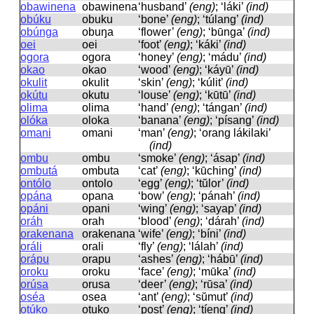
obawinena
obawinena
‘husband’
(eng)
; ‘láki’
(ind)
obúku
obuku
‘bone’
(eng)
; ‘túlang’
(ind)
obúnga
obuŋa
‘flower’
(eng)
; ‘būnga’
(ind)
oei
oei
‘foot’
(eng)
; ‘káki’
(ind)
ogora
oɡora
‘honey’
(eng)
; ‘mádu’
(ind)
okao
okao
‘wood’
(eng)
; ‘káyū’
(ind)
okulit
okulit
‘skin’
(eng)
; ‘kúlit’
(ind)
okútu
okutu
‘louse’
(eng)
; ‘kūtū’
(ind)
olima
olima
‘hand’
(eng)
; ‘tángan’
(ind)
olóka
oloka
‘banana’
(eng)
; ‘písang’
(ind)
omani
omani
‘man’
(eng)
; ‘orang lákilaki’
(ind)
ombu
ombu
‘smoke’
(eng)
; ‘ásap’
(ind)
ombutá
ombuta
‘cat’
(eng)
; ‘kūching’
(ind)
ontólo
ontolo
‘egg’
(eng)
; ‘tŭlor’
(ind)
opána
opana
‘bow’
(eng)
; ‘pánah’
(ind)
opáni
opani
‘wing’
(eng)
; ‘sayap’
(ind)
oráh
orah
‘blood’
(eng)
; ‘dárah’
(ind)
orakenana
orakenana
‘wife’
(eng)
; ‘bíni’
(ind)
oráli
orali
‘fly’
(eng)
; ‘lálah’
(ind)
orápu
orapu
‘ashes’
(eng)
; ‘hábū’
(ind)
oroku
oroku
‘face’
(eng)
; ‘mūka’
(ind)
orúsa
orusa
‘deer’
(eng)
; ‘rūsa’
(ind)
oséa
osea
‘ant’
(eng)
; ‘sŭmut’
(ind)
otúko
otuko
‘post’
(eng)
; ‘tíeng’
(ind)