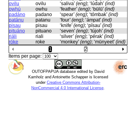
ovilu
ovilu
‘saliva’
(eng)
; ‘lúdah’
(ind)
owhú
owhu
‘feather’
(eng)
; ‘būlū’
(ind)
padáno
padano
‘spear’
(eng)
; ‘tómbak’
(ind)
patánu
patanu
‘four’
(eng)
; ‘ámpat’
(ind)
pisau
pisau
‘knife’
(eng)
; ‘písau’
(ind)
pituáno
pituano
‘seven’
(eng)
; ‘tújoh’
(ind)
riáli
riali
‘silver’
(eng)
; ‘pérak’
(ind)
róke
roke
‘monkey’
(eng)
; ‘mūnyeet’
(ind)
1
2
Items per page:
OUTOFPAPUA database edited by David
Kamholz and Antoinette Schapper is licensed
under
Creative Commons Attribution-
NonCommercial 4.0 International License
.