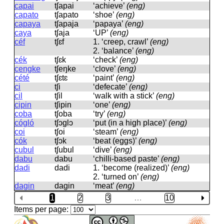
capai
tʃapai
‘achieve’
(eng)
capato
tʃapato
‘shoe’
(eng)
capaya
tʃapaja
‘papaya’
(eng)
caya
tʃaja
‘UP’
(eng)
céf
tʃɛf
1.
‘creep, crawl’
(eng)
2.
‘balance’
(eng)
cék
tʃɛk
‘check’
(eng)
cengke
tʃeŋke
‘clove’
(eng)
cété
tʃɛtɛ
‘paint’
(eng)
ci
tʃi
‘defecate’
(eng)
cil
tʃil
‘walk with a stick’
(eng)
cipin
tʃipin
‘one’
(eng)
coba
tʃoba
‘try’
(eng)
cógló
tʃɔɡlɔ
‘put (in a high place)’
(eng)
coi
tʃoi
‘steam’
(eng)
cók
tʃɔk
‘beat (eggs)’
(eng)
cubul
tʃubul
‘dive’
(eng)
dabu
dabu
‘chilli-based paste’
(eng)
dadi
dadi
1.
‘become (realized)’
(eng)
2.
‘turned on’
(eng)
dagin
daɡin
‘meat’
(eng)
1
2
3
…
10
Items per page: