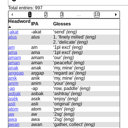
Total entries: 997
1
2
3
…
10
Headword
IPA
Glosses
-akat
-akat
‘send’
(eng)
alus
alus
1.
‘finely milled’
(eng)
2.
‘delicate’
(eng)
am
am
‘1pl excl’
(eng)
ama
ama
‘1pl excl’
(eng)
amam
amam
‘our’
(eng)
aman
aman
‘peaceful’
(eng)
anak
anak
‘my, mine’
(eng)
anggap
aŋɡap
‘regard as’
(eng)
anik
anik
‘my, mine’
(eng)
anim
anim
‘your’
(eng)
-ap
-ap
‘row, paddle’
(eng)
asbak
asbak
‘ashtray’
(eng)
asék
asɛk
‘enjoy’
(eng)
asli
asli
‘original’
(eng)
atom
atom
‘pen’
(eng)
aw
aw
‘2sg’
(eng)
awa
awa
‘2sg’
(eng)
awan
awan
‘gather, collect’
(eng)