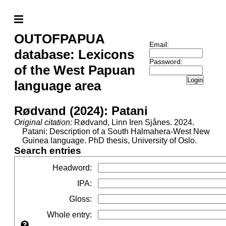
OUTOFPAPUA
Email:
database: Lexicons
Password:
of the West Papuan
Login
language area
Rødvand (2024): Patani
Original citation:
Rødvand, Linn Iren Sjånes. 2024.
Patani: Description of a South Halmahera-West New
Guinea language. PhD thesis, University of Oslo.
Search entries
Headword
:
IPA
:
Gloss
:
Whole entry
: