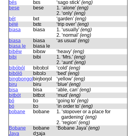
bés
bɛs
‘sago stick’
(eng)
bese
bese
1.
‘alone’
(eng)
2.
‘only’
(eng)
bét
bɛt
‘garden’
(eng)
bété
bɛtɛ
‘trip over’
(eng)
biasa
biasa
1.
‘usually’
(eng)
2.
‘normal’
(eng)
biasa
biasa
‘as usual’
(eng)
biasa le
biasa le
bibéw
bibɛw
‘heavy’
(eng)
bibi
bibi
1.
‘Mrs.’
(eng)
2.
‘aunt’
(eng)
bibóból
bibɔbɔl
‘cold’
(eng)
bibóló
bibɔlɔ
‘bed’
(eng)
bingbongol
biŋboŋol
‘yellow’
(eng)
biru
biru
‘blue’
(eng)
bisa
bisa
‘able, can’
(eng)
bitbót
bitbɔt
‘mud’
(eng)
bó
bɔ
‘going to’
(eng)
bó
bɔ
‘in order to’
(eng)
bobane
bobane
1.
‘stopover or a place for
gardening’
(eng)
2.
‘region’
(eng)
Bobane
bobane
‘Bobane Jaya’
(eng)
Jaya
dʒaja