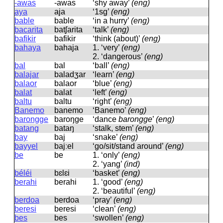
-awas
-awas
‘shy away’
(eng)
aya
aja
‘1sg’
(eng)
bable
bable
‘in a hurry’
(eng)
bacarita
batʃarita
‘talk’
(eng)
bafikir
bafikir
‘think (about)’
(eng)
bahaya
bahaja
1.
‘very’
(eng)
2.
‘dangerous’
(eng)
bal
bal
‘ball’
(eng)
balajar
baladʒar
‘learn’
(eng)
balaor
balaor
‘blue’
(eng)
balat
balat
‘left’
(eng)
baltu
baltu
‘right’
(eng)
Banemo
banemo
‘Banemo’
(eng)
barongge
baroŋɡe
‘dance
barongge
’
(eng)
batang
bataŋ
‘stalk, stem’
(eng)
bay
baj
‘snake’
(eng)
bayyel
bajːel
‘go/sit/stand around’
(eng)
be
be
1.
‘only’
(eng)
2.
‘yang’
(ind)
béléi
bɛlɛi
‘basket’
(eng)
berahi
berahi
1.
‘good’
(eng)
2.
‘beautiful’
(eng)
berdoa
berdoa
‘pray’
(eng)
beresi
beresi
‘clean’
(eng)
bes
bes
‘swollen’
(eng)