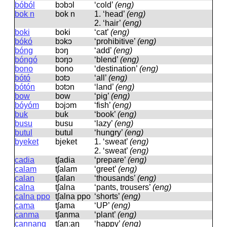
bóból
bɔbɔl
‘cold’
(eng)
bok n
bok n
1.
‘head’
(eng)
2.
‘hair’
(eng)
boki
boki
‘cat’
(eng)
bókó
bɔkɔ
‘prohibitive’
(eng)
bóng
bɔŋ
‘add’
(eng)
bóngó
bɔŋɔ
‘blend’
(eng)
bono
bono
‘destination’
(eng)
bótó
bɔtɔ
‘all’
(eng)
bótón
bɔtɔn
‘land’
(eng)
bow
bow
‘pig’
(eng)
bóyóm
bɔjɔm
‘fish’
(eng)
buk
buk
‘book’
(eng)
busu
busu
‘lazy’
(eng)
butul
butul
‘hungry’
(eng)
byeket
bjeket
1.
‘sweat’
(eng)
2.
‘sweat’
(eng)
cadia
tʃadia
‘prepare’
(eng)
calam
tʃalam
‘greet’
(eng)
calan
tʃalan
‘thousands’
(eng)
calna
tʃalna
‘pants, trousers’
(eng)
calna ppo
tʃalna ppo
‘shorts’
(eng)
cama
tʃama
‘UP’
(eng)
canma
tʃanma
‘plant’
(eng)
cannang
tʃanːaŋ
‘happy’
(eng)