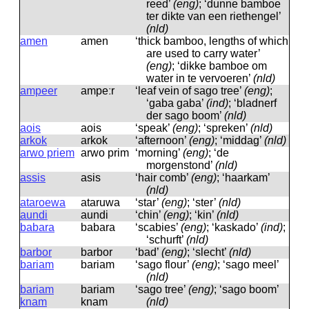
reed’
(eng)
; ‘dunne bamboe
ter dikte van een riethengel’
(nld)
amen
amen
‘thick bamboo, lengths of which
are used to carry water’
(eng)
; ‘dikke bamboe om
water in te vervoeren’
(nld)
ampeer
ampeːr
‘leaf vein of sago tree’
(eng)
;
‘gaba gaba’
(ind)
; ‘bladnerf
der sago boom’
(nld)
aois
aois
‘speak’
(eng)
; ‘spreken’
(nld)
arkok
arkok
‘afternoon’
(eng)
; ‘middag’
(nld)
arwo priem
arwo prim
‘morning’
(eng)
; ‘de
morgenstond’
(nld)
assis
asis
‘hair comb’
(eng)
; ‘haarkam’
(nld)
ataroewa
ataruwa
‘star’
(eng)
; ‘ster’
(nld)
aundi
aundi
‘chin’
(eng)
; ‘kin’
(nld)
babara
babara
‘scabies’
(eng)
; ‘kaskado’
(ind)
;
‘schurft’
(nld)
barbor
barbor
‘bad’
(eng)
; ‘slecht’
(nld)
bariam
bariam
‘sago flour’
(eng)
; ‘sago meel’
(nld)
bariam
bariam
‘sago tree’
(eng)
; ‘sago boom’
knam
knam
(nld)