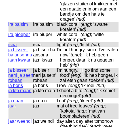
‘glazen stuiter of knikker met
een gaatje er in om aan een
bandje om den hals te
dragen’
(nld)
ira paisim
ira paisim
‘black coral’
(eng)
; ‘zwarte
koralen’
(nld)
ira pioeper
ira piuper
‘white coral’
(eng)
; ‘witte
koralen’
(nld)
isna
isna
‘light’
(eng)
; ‘licht’
(nld)
ja bisseer
ja biseːr ba
‘I'm not hungry, since I've eaten
ba ansonna
ansona
now’
(eng)
; ‘ik heb geen
jaan kwaar
jaːn kwaːr
honger, daar ik nu gegeten
heb’
(nld)
ja bisseer
ja biseːr
‘I'm hungry, I'll go find some
nerri ja seerf
neri ja seːrf
food’
(eng)
; ‘ik heb honger, ik
robean
robean
zal eten gaan zoeken’
(nld)
ja boris
ja boris
‘I row’
(eng)
; ‘ik roei’
(nld)
ja kfo maan
ja kfo maːn
‘I shoot a bird’
(eng)
; ‘ik schiet
een vogel’
(nld)
ja naan
ja naːn
‘I eat’
(eng)
; ‘ik eet’
(nld)
jaar
jaːr
‘mat of tree leaves’
(eng)
;
‘kokoja’
(ind)
; ‘mat van
boombladeren’
(nld)
jaar weendi
jaːr weːndi
‘day after, day after tomorrow
(the third day)’
(eng)
; ‘over,