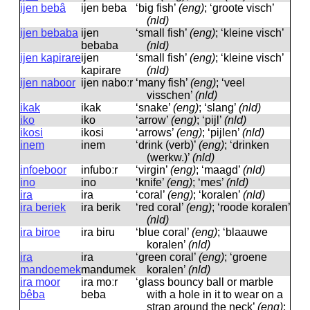
ijen bebâ
ijen beba
‘big fish’
(eng)
; ‘groote visch’
(nld)
ijen bebaba
ijen
‘small fish’
(eng)
; ‘kleine visch’
bebaba
(nld)
ijen kapirare
ijen
‘small fish’
(eng)
; ‘kleine visch’
kapirare
(nld)
ijen naboor
ijen naboːr
‘many fish’
(eng)
; ‘veel
visschen’
(nld)
ikak
ikak
‘snake’
(eng)
; ‘slang’
(nld)
iko
iko
‘arrow’
(eng)
; ‘pijl’
(nld)
ikosi
ikosi
‘arrows’
(eng)
; ‘pijlen’
(nld)
inem
inem
‘drink (verb)’
(eng)
; ‘drinken
(werkw.)’
(nld)
infoeboor
infuboːr
‘virgin’
(eng)
; ‘maagd’
(nld)
ino
ino
‘knife’
(eng)
; ‘mes’
(nld)
ira
ira
‘coral’
(eng)
; ‘koralen’
(nld)
ira beriek
ira berik
‘red coral’
(eng)
; ‘roode koralen’
(nld)
ira biroe
ira biru
‘blue coral’
(eng)
; ‘blaauwe
koralen’
(nld)
ira
ira
‘green coral’
(eng)
; ‘groene
mandoemek
mandumek
koralen’
(nld)
ira moor
ira moːr
‘glass bouncy ball or marble
bêba
beba
with a hole in it to wear on a
strap around the neck’
(eng)
;