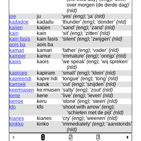
over morgen (de derde dag)’
(nld)
joe
ju
‘yes’
(eng)
; ‘ja’
(nld)
kadadoe
kadadu
‘thunder’
(eng)
; ‘donder’
(nld)
kaijen
kaijen
‘sand’
(eng)
; ‘zand’
(nld)
kain
kain
‘sit’
(eng)
; ‘zitten’
(nld)
kain fasis
kain fasis
‘silent’
(eng)
; ‘zwijgen’
(nld)
aois ba
aois ba
kamari
kamari
‘father’
(eng)
; ‘vader’
(nld)
kamoer
kamur
‘immature’
(eng)
; ‘onrijp’
(nld)
kaois
kaois
‘we speak’
(eng)
; ‘wij spreken’
(nld)
kapirare
kapirare
‘small’
(eng)
; ‘klein’
(nld)
kapreendi
kapreːndi
‘tongue’
(eng)
; ‘tong’
(nld)
karroek
karuk
‘cut’
(eng)
; ‘snijden’
(nld)
keermasen
keːrmasen
‘salty’
(eng)
; ‘zout’
(nld)
kene
kene
‘live’
(eng)
; ‘leven’
(nld)
kerroe
keru
‘stone’
(eng)
; ‘steen’
(nld)
kfo
kfo
‘shoot with arrow’
(eng)
;
‘schieten met de pijl’
(nld)
kianes
kianes
‘cry’
(eng)
; ‘weenen’
(nld)
kinkko
kinko
‘immediately’
(eng)
; ‘aanstonds’
(nld)
1
2
3