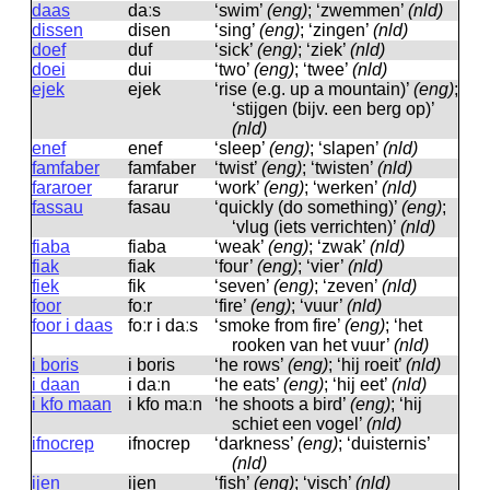
daas
daːs
‘swim’
(eng)
; ‘zwemmen’
(nld)
dissen
disen
‘sing’
(eng)
; ‘zingen’
(nld)
doef
duf
‘sick’
(eng)
; ‘ziek’
(nld)
doei
dui
‘two’
(eng)
; ‘twee’
(nld)
ejek
ejek
‘rise (e.g. up a mountain)’
(eng)
;
‘stijgen (bijv. een berg op)’
(nld)
enef
enef
‘sleep’
(eng)
; ‘slapen’
(nld)
famfaber
famfaber
‘twist’
(eng)
; ‘twisten’
(nld)
fararoer
fararur
‘work’
(eng)
; ‘werken’
(nld)
fassau
fasau
‘quickly (do something)’
(eng)
;
‘vlug (iets verrichten)’
(nld)
fiaba
fiaba
‘weak’
(eng)
; ‘zwak’
(nld)
fiak
fiak
‘four’
(eng)
; ‘vier’
(nld)
fiek
fik
‘seven’
(eng)
; ‘zeven’
(nld)
foor
foːr
‘fire’
(eng)
; ‘vuur’
(nld)
foor i daas
foːr i daːs
‘smoke from fire’
(eng)
; ‘het
rooken van het vuur’
(nld)
i boris
i boris
‘he rows’
(eng)
; ‘hij roeit’
(nld)
i daan
i daːn
‘he eats’
(eng)
; ‘hij eet’
(nld)
i kfo maan
i kfo maːn
‘he shoots a bird’
(eng)
; ‘hij
schiet een vogel’
(nld)
ifnocrep
ifnocrep
‘darkness’
(eng)
; ‘duisternis’
(nld)
ijen
ijen
‘fish’
(eng)
; ‘visch’
(nld)