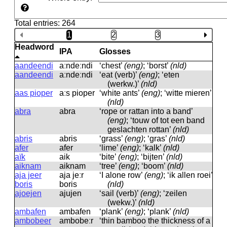
Total entries: 264
1
2
3
Headword
IPA
Glosses
aandeendi
aːndeːndi
‘chest’
(eng)
; ‘borst’
(nld)
aandeendi
aːndeːndi
‘eat (verb)’
(eng)
; ‘eten
(werkw.)’
(nld)
aas pioper
aːs pioper
‘white ants’
(eng)
; ‘witte mieren’
(nld)
abra
abra
‘rope or rattan into a band’
(eng)
; ‘touw of tot een band
geslachten rottan’
(nld)
abris
abris
‘grass’
(eng)
; ‘gras’
(nld)
afer
afer
‘lime’
(eng)
; ‘kalk’
(nld)
aïk
aik
‘bite’
(eng)
; ‘bijten’
(nld)
aiknam
aiknam
‘tree’
(eng)
; ‘boom’
(nld)
aja jeer
aja jeːr
‘I alone row’
(eng)
; ‘ik allen roei’
boris
boris
(nld)
ajoejen
ajujen
‘sail (verb)’
(eng)
; ‘zeilen
(wekw.)’
(nld)
ambafen
ambafen
‘plank’
(eng)
; ‘plank’
(nld)
ambobeer
ambobeːr
‘thin bamboo the thickness of a