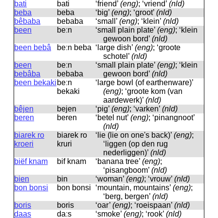
bati
bati
‘friend’
(eng)
; ‘vriend’
(nld)
beba
beba
‘big’
(eng)
; ‘groot’
(nld)
bêbaba
bebaba
‘small’
(eng)
; ‘klein’
(nld)
been
beːn
‘small plain plate’
(eng)
; ‘klein
gewoon bord’
(nld)
been bebâ
beːn beba
‘large dish’
(eng)
; ‘groote
schotel’
(nld)
been
beːn
‘small plain plate’
(eng)
; ‘klein
bebâba
bebaba
gewoon bord’
(nld)
been bekaki
beːn
‘large bowl (of earthenware)’
bekaki
(eng)
; ‘groote kom (van
aardewerk)’
(nld)
bêjen
bejen
‘pig’
(eng)
; ‘varken’
(nld)
beren
beren
‘betel nut’
(eng)
; ‘pinangnoot’
(nld)
biarek ro
biarek ro
‘lie (lie on one's back)’
(eng)
;
kroeri
kruri
‘liggen (op den rug
nederliggen)’
(nld)
biëf knam
bif knam
‘banana tree’
(eng)
;
‘pisangboom’
(nld)
bien
bin
‘woman’
(eng)
; ‘vrouw’
(nld)
bon bonsi
bon bonsi
‘mountain, mountains’
(eng)
;
‘berg, bergen’
(nld)
boris
boris
‘oar’
(eng)
; ‘roeispaan’
(nld)
daas
daːs
‘smoke’
(eng)
; ‘rook’
(nld)