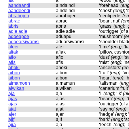
aa
aː
‘wood’
(eng)
; 
aandaandi
aːndaːndi
‘forehead’
(eng
aandeendi
aːndeːndi
‘chest’
(eng)
; ‘
abrabojen
abrabojen
‘centipede’
(en
abrac
abrac
‘bean, nut’
(en
abris
abris
‘grass’
(eng)
; 
adie adie
adie adie
‘outrigger (of 
adoeapoe
aduapu
‘mushroom’
(e
adoearsiwamsi
aduarsiwamsi
‘shoulder blad
afeer
afeːr
‘lime’
(eng)
; ‘k
afiak
afiak
‘pillow, cushio
afio
afio
‘dust’
(eng)
; ‘s
afis
afis
‘mist’
(eng)
; ‘n
ahoki
ahoki
‘ancestors’
(en
aibon
aibon
‘fruit’
(eng)
; ‘v
aibon
aibon
‘heart’
(eng)
; ‘
aimamoen
aimamun
‘talisman’
(eng
aiwikan
aiwikan
‘canarium fruit
aja
aja
‘I’
(eng)
; ‘ik’
(nl
ajas
ajas
‘beam’
(eng)
; 
ajas
ajas
‘outrigger (of 
ajat
ajat
‘saying’
(eng)
;
ajer
ajer
‘hedge’
(eng)
;
ajif
ajif
‘bark’
(eng)
; ‘
ajja
aja
‘leech’
(eng)
; 