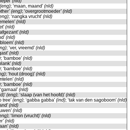
‘lepel’
(nld)
(eng)
; ‘maan, maand’
(nld)
other’
(eng)
; ‘overgrootmoeder’
(nld)
eng)
; ‘nangka vrucht’
(nld)
zemelen’
(nld)
et’
(nld)
 ‘afgezant’
(nld)
god’
(nld)
 ‘bloem’
(nld)
ng)
; ‘ver, vreemd’
(nld)
‘gast’
(nld)
)
; ‘bamboe’
(nld)
‘plank’
(nld)
)
; ‘bamboe’
(nld)
ng)
; ‘hout (droog)’
(nld)
entelen’
(nld)
)
; ‘bamboe’
(nld)
 ‘garnaal’
(nld)
ad)’
(eng)
; ‘slaap (van het hoofd)’
(nld)
o tree’
(eng)
; ‘gabba gabba’
(ind)
; ‘tak van den sagoboom’
(nld)
rand’
(nld)
puwen’
(nld)
eng)
; ‘limon (vrucht)’
(nld)
er’
(nld)
laan’
(nld)