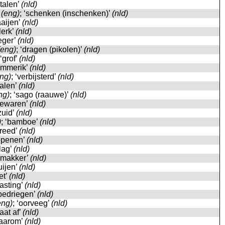
etalen’
(nld)
’
(eng)
; ‘schenken (inschenken)’
(nld)
aaijen’
(nld)
vlerk’
(nld)
leger’
(nld)
(eng)
; ‘dragen (pikolen)’
(nld)
 ‘grof’
(nld)
ommerik’
(nld)
ng)
; ‘verbijsterd’
(nld)
halen’
(nld)
ng)
; ‘sago (raauwe)’
(nld)
‘bewaren’
(nld)
‘zuid’
(nld)
)
; ‘bamboe’
(nld)
breed’
(nld)
‘openen’
(nld)
slag’
(nld)
 ‘makker’
(nld)
‘uijen’
(nld)
et’
(nld)
lasting’
(nld)
‘bedriegen’
(nld)
eng)
; ‘oorveeg’
(nld)
laat af’
(nld)
waarom’
(nld)