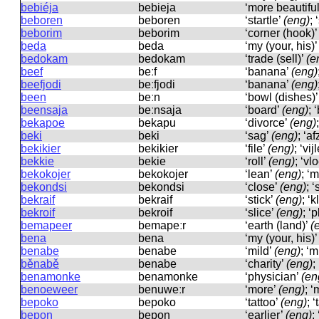
bebiéja
bebieja
‘more beautifu
beboren
beboren
‘startle’
(eng)
;
beborim
beborim
‘corner (hook)
beda
beda
‘my (your, his)
bedokam
bedokam
‘trade (sell)’
(e
beef
beːf
‘banana’
(eng)
beefjodi
beːfjodi
‘banana’
(eng)
been
beːn
‘bowl (dishes)
beensaja
beːnsaja
‘board’
(eng)
; 
bekapoe
bekapu
‘divorce’
(eng)
beki
beki
‘sag’
(eng)
; ‘a
bekikier
bekikier
‘file’
(eng)
; ‘vij
bekkie
bekie
‘roll’
(eng)
; ‘vl
bekokojer
bekokojer
‘lean’
(eng)
; ‘
bekondsi
bekondsi
‘close’
(eng)
; ‘
bekraif
bekraif
‘stick’
(eng)
; ‘
bekroif
bekroif
‘slice’
(eng)
; ‘
bemapeer
bemapeːr
‘earth (land)’
(
bena
bena
‘my (your, his)
benabe
benabe
‘mild’
(eng)
; ‘m
běnabě
benabe
‘charity’
(eng)
;
benamonke
benamonke
‘physician’
(en
benoeweer
benuweːr
‘more’
(eng)
; 
bepoko
bepoko
‘tattoo’
(eng)
; 
bepon
bepon
‘earlier’
(eng)
;