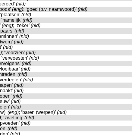
‘gereed’
(nld)
goods’
(eng)
; ‘goed (b.v. naamwoord)’
(nld)
 ‘plaatsen’
(nld)
; ‘namelijk’
(nld)
’
(eng)
; ‘zeker’
(nld)
 ‘paars’
(nld)
beminnen’
(nld)
‘dwerg’
(nld)
t’
(nld)
)
; ‘voorzien’
(nld)
; ‘verwoesten’
(nld)
vervolgens’
(nld)
‘vloeibaar’
(nld)
‘intreden’
(nld)
 ‘verdeelen’
(nld)
‘gapen’
(nld)
 ‘naakt’
(nld)
oopen’
(nld)
nieuw’
(nld)
oelen’
(nld)
ow)’
(eng)
; ‘baren (werpen)’
(nld)
)
; ‘zwelling’
(nld)
‘opvoeden’
(nld)
llen’
(nld)
laden’
(nld)