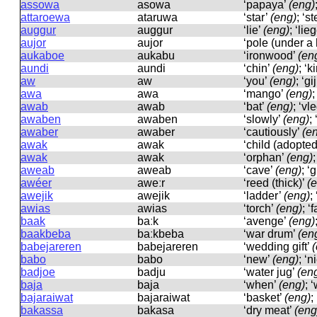
assowa
asowa
‘papaya’
(eng)
attaroewa
ataruwa
‘star’
(eng)
; ‘st
auggur
auɡɡur
‘lie’
(eng)
; ‘lie
aujor
aujor
‘pole (under a
aukaboe
aukabu
‘ironwood’
(en
aundi
aundi
‘chin’
(eng)
; ‘k
aw
aw
‘you’
(eng)
; ‘gi
awa
awa
‘mango’
(eng)
;
awab
awab
‘bat’
(eng)
; ‘v
awaben
awaben
‘slowly’
(eng)
;
awaber
awaber
‘cautiously’
(e
awak
awak
‘child (adopted
awak
awak
‘orphan’
(eng)
aweab
aweab
‘cave’
(eng)
; ‘
awéer
aweːr
‘reed (thick)’
(
awejik
awejik
‘ladder’
(eng)
;
awias
awias
‘torch’
(eng)
; ‘
baak
baːk
‘avenge’
(eng)
baakbeba
baːkbeba
‘war drum’
(en
babejareren
babejareren
‘wedding gift’
babo
babo
‘new’
(eng)
; ‘
badjoe
badju
‘water jug’
(en
baja
baja
‘when’
(eng)
; 
bajaraiwat
bajaraiwat
‘basket’
(eng)
;
bakassa
bakasa
‘dry meat’
(eng