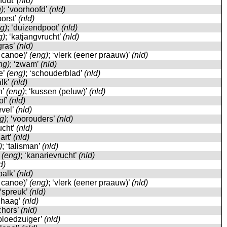
‘hout’
(nld)
)
; ‘voorhoofd’
(nld)
borst’
(nld)
g)
; ‘duizendpoot’
(nld)
g)
; ‘katjangvrucht’
(nld)
‘gras’
(nld)
a canoe)’
(eng)
; ‘vlerk (eener praauw)’
(nld)
ng)
; ‘zwam’
(nld)
e’
(eng)
; ‘schouderblad’
(nld)
alk’
(nld)
n’
(eng)
; ‘kussen (peluw)’
(nld)
tof’
(nld)
evel’
(nld)
g)
; ‘voorouders’
(nld)
rucht’
(nld)
hart’
(nld)
)
; ‘talisman’
(nld)
’
(eng)
; ‘kanarievrucht’
(nld)
d)
‘balk’
(nld)
a canoe)’
(eng)
; ‘vlerk (eener praauw)’
(nld)
 ‘spreuk’
(nld)
 ‘haag’
(nld)
schors’
(nld)
‘bloedzuiger’
(nld)