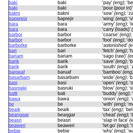
baki
baki
‘pay’
(eng)
; ‘b
baki
baki
‘pour (pour in)
bakni
bakni
‘sow’
(eng)
; ‘z
bapprejir
baprejir
‘wing’
(eng)
; ‘
bara
bara
‘army’
(eng)
; ‘
bara
bara
‘carry (loads)’
barbor
barbor
‘coarse’
(eng)
;
barbor
barbor
‘fool’
(eng)
; ‘d
barborke
barborke
‘astonished’
(e
bari
bari
‘fetch’
(eng)
; ‘
bariam
bariam
‘sago (raw)’
(e
barik
barik
‘save’
(eng)
; 
barik
barik
‘south’
(eng)
; 
baroeaf
baruaf
‘bamboo’
(eng
basarbam
basarbam
‘wide’
(eng)
; ‘
basi
basi
‘open’
(eng)
; 
basroeki
basruki
‘blow’
(eng)
; ‘
batti
bati
‘buddy’
(eng)
;
bawa
bawa
‘onion’
(eng)
; 
be
be
‘with’
(eng)
; ‘m
beaik
beaik
‘tax’
(eng)
; ‘be
beanggar
beaŋɡar
‘cheat’
(eng)
; 
beasri
beasri
‘slap in face’
(
beaweri
beaweri
‘let go’
(eng)
; ‘
bebie
bebie
‘why’
(eng)
; ‘