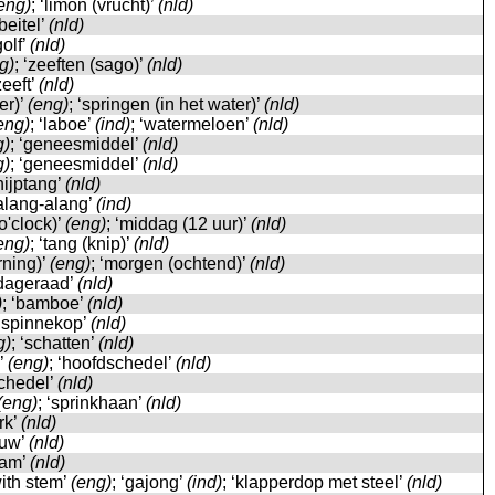
eng)
; ‘limon (vrucht)’
(nld)
‘beitel’
(nld)
golf’
(nld)
g)
; ‘zeeften (sago)’
(nld)
zeeft’
(nld)
er)’
(eng)
; ‘springen (in het water)’
(nld)
eng)
; ‘laboe’
(ind)
; ‘watermeloen’
(nld)
g)
; ‘geneesmiddel’
(nld)
g)
; ‘geneesmiddel’
(nld)
‘nijptang’
(nld)
‘alang-alang’
(ind)
o'clock)’
(eng)
; ‘middag (12 uur)’
(nld)
eng)
; ‘tang (knip)’
(nld)
rning)’
(eng)
; ‘morgen (ochtend)’
(nld)
‘dageraad’
(nld)
)
; ‘bamboe’
(nld)
 ‘spinnekop’
(nld)
g)
; ‘schatten’
(nld)
)’
(eng)
; ‘hoofdschedel’
(nld)
schedel’
(nld)
(eng)
; ‘sprinkhaan’
(nld)
ork’
(nld)
euw’
(nld)
kam’
(nld)
ith stem’
(eng)
; ‘gajong’
(ind)
; ‘klapperdop met steel’
(nld)