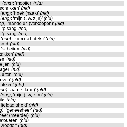
l’
(eng)
; ‘mooijer’
(nld)
 ‘schrikken’
(nld)
’
(eng)
; ‘hoek (haak)’
(nld)
’
(eng)
; ‘mijn (uw, zijn)’
(nld)
ng)
; ‘handelen (verkoopen)’
(nld)
; ‘pisang’
(ind)
; ‘pisang’
(ind)
’
(eng)
; ‘kom (schotels)’
(nld)
‘bord’
(nld)
; ‘scheiten’
(nld)
fzakken’
(nld)
len’
(nld)
oeijen’
(nld)
mager’
(nld)
sluiten’
(nld)
kleven’
(nld)
plakken’
(nld)
eng)
; ‘aarde (land)’
(nld)
’
(eng)
; ‘mijn (uw, zijn)’
(nld)
ild’
(nld)
 ‘liefdadigheid’
(nld)
g)
; ‘geneesheer’
(nld)
‘meer (meerder)’
(nld)
‘tatoueren’
(nld)
 ‘vroeger’
(nld)