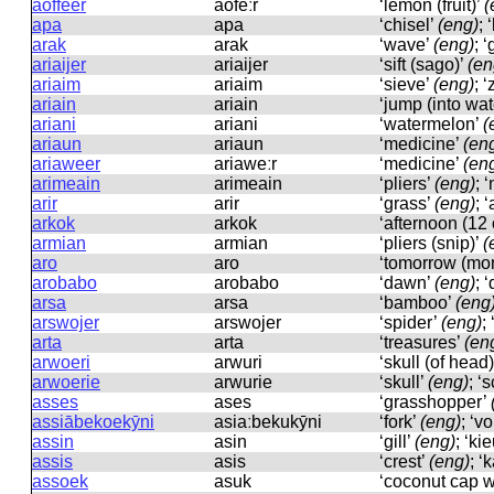
aoffeer
aofeːr
‘lemon (fruit)’
(
apa
apa
‘chisel’
(eng)
; 
arak
arak
‘wave’
(eng)
; ‘
ariaijer
ariaijer
‘sift (sago)’
(en
ariaim
ariaim
‘sieve’
(eng)
; ‘
ariain
ariain
‘jump (into wat
ariani
ariani
‘watermelon’
(
ariaun
ariaun
‘medicine’
(en
ariaweer
ariaweːr
‘medicine’
(en
arimeain
arimeain
‘pliers’
(eng)
; 
arir
arir
‘grass’
(eng)
; 
arkok
arkok
‘afternoon (12 
armian
armian
‘pliers (snip)’
(
aro
aro
‘tomorrow (mo
arobabo
arobabo
‘dawn’
(eng)
; 
arsa
arsa
‘bamboo’
(eng
arswojer
arswojer
‘spider’
(eng)
;
arta
arta
‘treasures’
(en
arwoeri
arwuri
‘skull (of head
arwoerie
arwurie
‘skull’
(eng)
; ‘
asses
ases
‘grasshopper’
assiābekoekȳni
asiaːbekukȳni
‘fork’
(eng)
; ‘v
assin
asin
‘gill’
(eng)
; ‘ki
assis
asis
‘crest’
(eng)
; ‘
assoek
asuk
‘coconut cap w