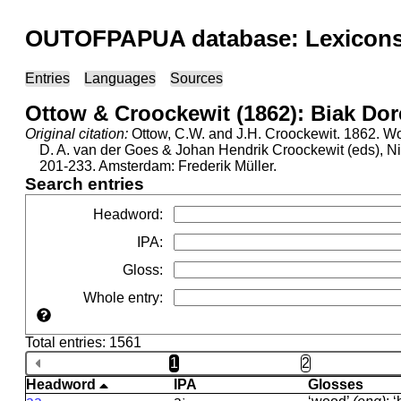
OUTOFPAPUA database: Lexicons 
Entries
Languages
Sources
Ottow & Croockewit (1862): Biak Dor
Original citation:
Ottow, C.W. and J.H. Croockewit. 1862. Wo
D. A. van der Goes & Johan Hendrik Croockewit (eds), N
201-233. Amsterdam: Frederik Müller.
Search entries
Headword
:
IPA
:
Gloss
:
Whole entry
:
Total entries: 1561
1
2
Headword
IPA
Glosses