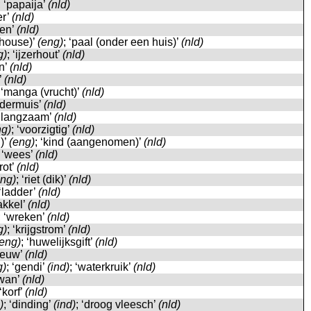
; ‘papaija’
(nld)
er’
(nld)
gen’
(nld)
 house)’
(eng)
; ‘paal (onder een huis)’
(nld)
g)
; ‘ijzerhout’
(nld)
in’
(nld)
j’
(nld)
 ‘manga (vrucht)’
(nld)
ledermuis’
(nld)
 ‘langzaam’
(nld)
ng)
; ‘voorzigtig’
(nld)
)’
(eng)
; ‘kind (aangenomen)’
(nld)
; ‘wees’
(nld)
grot’
(nld)
eng)
; ‘riet (dik)’
(nld)
 ‘ladder’
(nld)
fakkel’
(nld)
; ‘wreken’
(nld)
g)
; ‘krijgstrom’
(nld)
(eng)
; ‘huwelijksgift’
(nld)
nieuw’
(nld)
g)
; ‘gendi’
(ind)
; ‘waterkruik’
(nld)
‘wan’
(nld)
 ‘korf’
(nld)
)
; ‘dinding’
(ind)
; ‘droog vleesch’
(nld)