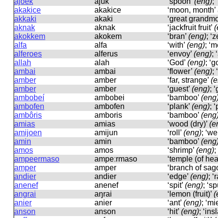
ajoek
ajuk
‘spoon’
(eng)
; 
akakice
akakice
‘moon, month’
akkaki
akaki
‘great grandm
aknak
aknak
‘jackfruit fruit’
(
akokkem
akokem
‘bran’
(eng)
; ‘
alfa
alfa
‘with’
(eng)
; ‘m
alferoes
alferus
‘envoy’
(eng)
;
allah
alah
‘God’
(eng)
; ‘
ambai
ambai
‘flower’
(eng)
;
amber
amber
‘far, strange’
(e
amber
amber
‘guest’
(eng)
; 
ambobeí
ambobei
‘bamboo’
(eng
ambofen
ambofen
‘plank’
(eng)
; 
ambôris
amboris
‘bamboo’
(eng
amias
amias
‘wood (dry)’
(e
amijoen
amijun
‘roll’
(eng)
; ‘w
amin
amin
‘bamboo’
(eng
amos
amos
‘shrimp’
(eng)
;
ampeermaso
ampeːrmaso
‘temple (of he
amper
amper
‘branch of sag
andier
andier
‘edge’
(eng)
; ‘
anenef
anenef
‘spit’
(eng)
; ‘s
angrai
aŋrai
‘lemon (fruit)’
(
anier
anier
‘ant’
(eng)
; ‘mi
anson
anson
‘hit’
(eng)
; ‘ins