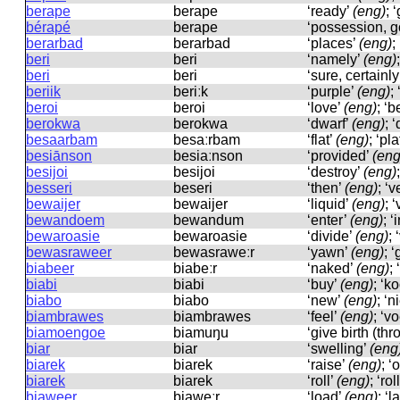
berape
berape
‘ready’
(eng)
; 
bérapé
berape
‘possession, 
berarbad
berarbad
‘places’
(eng)
;
beri
beri
‘namely’
(eng)
beri
beri
‘sure, certainly
beriik
beriːk
‘purple’
(eng)
;
beroi
beroi
‘love’
(eng)
; ‘
berokwa
berokwa
‘dwarf’
(eng)
; 
besaarbam
besaːrbam
‘flat’
(eng)
; ‘pla
besiānson
besiaːnson
‘provided’
(eng
besijoi
besijoi
‘destroy’
(eng)
besseri
beseri
‘then’
(eng)
; ‘
bewaijer
bewaijer
‘liquid’
(eng)
; 
bewandoem
bewandum
‘enter’
(eng)
; 
bewaroasie
bewaroasie
‘divide’
(eng)
;
bewasraweer
bewasraweːr
‘yawn’
(eng)
; 
biabeer
biabeːr
‘naked’
(eng)
;
biabi
biabi
‘buy’
(eng)
; ‘k
biabo
biabo
‘new’
(eng)
; ‘
biambrawes
biambrawes
‘feel’
(eng)
; ‘v
biamoengoe
biamuŋu
‘give birth (thr
biar
biar
‘swelling’
(eng
biarek
biarek
‘raise’
(eng)
; 
biarek
biarek
‘roll’
(eng)
; ‘ro
biaweer
biaweːr
‘load’
(eng)
; ‘