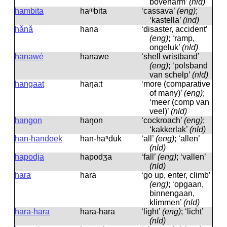
bovenarm’
(nld)
hambita
haᵐbita
‘cassava’
(eng)
;
‘kastella’
(ind)
hǎnǎ
hana
‘disaster, accident’
(eng)
; ‘ramp,
ongeluk’
(nld)
hanawé
hanawe
‘shell wristband’
(eng)
; ‘polsband
van schelp’
(nld)
hangaat
haŋaːt
‘more (comparative
of many)’
(eng)
;
‘meer (comp van
veel)’
(nld)
hangon
haŋon
‘cockroach’
(eng)
;
‘kakkerlak’
(nld)
han-handoek
han-haⁿduk
‘all’
(eng)
; ‘allen’
(nld)
hapodja
hapodʒa
‘fall’
(eng)
; ‘vallen’
(nld)
hara
hara
‘go up, enter, climb’
(eng)
; ‘opgaan,
binnengaan,
klimmen’
(nld)
hara-hara
hara-hara
‘light’
(eng)
; ‘licht’
(nld)