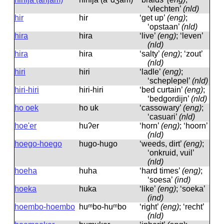
‘vlechten’
(nld)
hir
hir
‘get up’
(eng)
;
‘opstaan’
(nld)
hira
hira
‘live’
(eng)
; ‘leven’
(nld)
hira
hira
‘salty’
(eng)
; ‘zout’
(nld)
hiri
hiri
‘ladle’
(eng)
;
‘scheplepel’
(nld)
hiri-hiri
hiri-hiri
‘bed curtain’
(eng)
;
‘bedgordijn’
(nld)
ho oek
ho uk
‘cassowary’
(eng)
;
‘casuari’
(nld)
hoe'er
huʔer
‘horn’
(eng)
; ‘hoorn’
(nld)
hoego-hoego
hugo-hugo
‘weeds, dirt’
(eng)
;
‘onkruid, vuil’
(nld)
hoeha
huha
‘hard times’
(eng)
;
‘soesa’
(ind)
hoeka
huka
‘like’
(eng)
; ‘soeka’
(ind)
hoembo-hoembo
huᵐbo-huᵐbo
‘right’
(eng)
; ‘recht’
(nld)