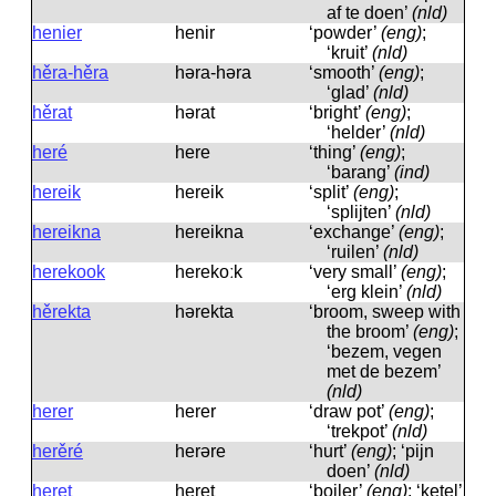
af te doen’
(nld)
henier
henir
‘powder’
(eng)
;
‘kruit’
(nld)
hěra-hěra
həra-həra
‘smooth’
(eng)
;
‘glad’
(nld)
hěrat
hərat
‘bright’
(eng)
;
‘helder’
(nld)
heré
here
‘thing’
(eng)
;
‘barang’
(ind)
hereik
hereik
‘split’
(eng)
;
‘splijten’
(nld)
hereikna
hereikna
‘exchange’
(eng)
;
‘ruilen’
(nld)
herekook
herekoːk
‘very small’
(eng)
;
‘erg klein’
(nld)
hěrekta
hərekta
‘broom, sweep with
the broom’
(eng)
;
‘bezem, vegen
met de bezem’
(nld)
herer
herer
‘draw pot’
(eng)
;
‘trekpot’
(nld)
herěré
herəre
‘hurt’
(eng)
; ‘pijn
doen’
(nld)
heret
heret
‘boiler’
(eng)
; ‘ketel’