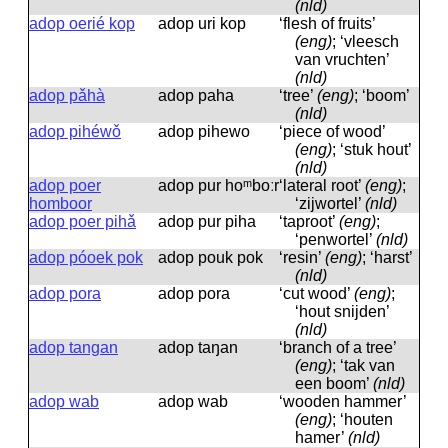
(nld)
adop oerié kop
adop uri kop
‘flesh of fruits’
(eng)
; ‘vleesch
van vruchten’
(nld)
adop pǎhà
adop paha
‘tree’
(eng)
; ‘boom’
(nld)
adop pihéwǒ
adop pihewo
‘piece of wood’
(eng)
; ‘stuk hout’
(nld)
adop poer
adop pur hoᵐboːr
‘lateral root’
(eng)
;
homboor
‘zijwortel’
(nld)
adop poer pihǎ
adop pur piha
‘taproot’
(eng)
;
‘penwortel’
(nld)
adop póoek pok
adop pouk pok
‘resin’
(eng)
; ‘harst’
(nld)
adop pora
adop pora
‘cut wood’
(eng)
;
‘hout snijden’
(nld)
adop tangan
adop taŋan
‘branch of a tree’
(eng)
; ‘tak van
een boom’
(nld)
adop wab
adop wab
‘wooden hammer’
(eng)
; ‘houten
hamer’
(nld)