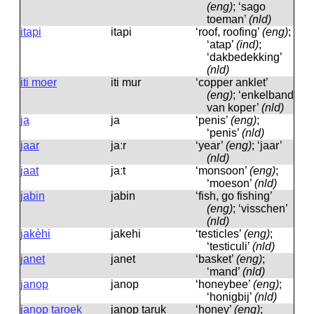
(eng)
; ‘sago
toeman’
(nld)
itapi
itapi
‘roof, roofing’
(eng)
;
‘atap’
(ind)
;
‘dakbedekking’
(nld)
iti moer
iti mur
‘copper anklet’
(eng)
; ‘enkelband
van koper’
(nld)
ja
ja
‘penis’
(eng)
;
‘penis’
(nld)
jaar
jaːr
‘year’
(eng)
; ‘jaar’
(nld)
jaat
jaːt
‘monsoon’
(eng)
;
‘moeson’
(nld)
jabin
jabin
‘fish, go fishing’
(eng)
; ‘visschen’
(nld)
jakèhi
jakehi
‘testicles’
(eng)
;
‘testiculi’
(nld)
janet
janet
‘basket’
(eng)
;
‘mand’
(nld)
janop
janop
‘honeybee’
(eng)
;
‘honigbij’
(nld)
janop taroek
janop taruk
‘honey’
(eng)
;