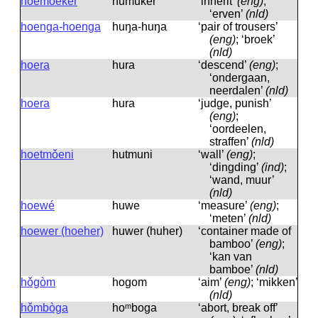
hoemoeker
humuker
‘inherit’
(eng)
;
‘erven’
(nld)
hoenga-hoenga
huŋa-huŋa
‘pair of trousers’
(eng)
; ‘broek’
(nld)
hoera
hura
‘descend’
(eng)
;
‘ondergaan,
neerdalen’
(nld)
hoera
hura
‘judge, punish’
(eng)
;
‘oordeelen,
straffen’
(nld)
hoetmǒeni
hutmuni
‘wall’
(eng)
;
‘dingding’
(ind)
;
‘wand, muur’
(nld)
hoewé
huwe
‘measure’
(eng)
;
‘meten’
(nld)
hoewer (hoeher)
huwer (huher)
‘container made of
bamboo’
(eng)
;
‘kan van
bamboe’
(nld)
hǒgòm
hogom
‘aim’
(eng)
; ‘mikken’
(nld)
hǒmbòga
hoᵐboga
‘abort, break off’