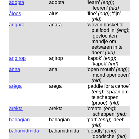
adopta
adopta
‘learn’
(eng)
;
‘leeren’
(nld)
áloes
alus
‘fine’
(eng)
; ‘fijn’
(nld)
angara
aŋara
‘woven basket to
put food in’
(eng)
;
‘gevlochten
mandje om
eetwaren in te
doen’
(nld)
angirop
aŋirop
‘kapok’
(eng)
;
‘kapok’
(ind)
anna
ana
‘open mouth’
(eng)
;
‘mond openooen’
(nld)
aréga
arega
‘paddle for a canoe’
(eng)
; ‘spaan om
te scheppen
(praoe)’
(nld)
arekta
arekta
‘create’
(eng)
;
‘scheppen’
(nld)
bahagian
bahagian
‘part’
(eng)
; ‘deel’
(nld)
bahamidmida
bahamidmida
‘deadly’
(eng)
;
‘doodsche’
(nld)