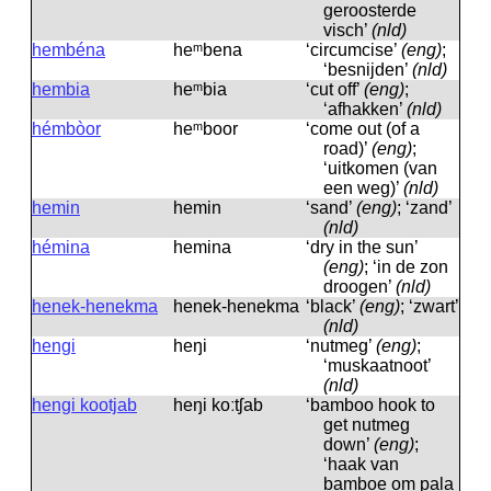
geroosterde
visch’
(nld)
hembéna
heᵐbena
‘circumcise’
(eng)
;
‘besnijden’
(nld)
hembia
heᵐbia
‘cut off’
(eng)
;
‘afhakken’
(nld)
hémbòor
heᵐboor
‘come out (of a
road)’
(eng)
;
‘uitkomen (van
een weg)’
(nld)
hemin
hemin
‘sand’
(eng)
; ‘zand’
(nld)
hémina
hemina
‘dry in the sun’
(eng)
; ‘in de zon
droogen’
(nld)
henek-henekma
henek-henekma
‘black’
(eng)
; ‘zwart’
(nld)
hengi
heŋi
‘nutmeg’
(eng)
;
‘muskaatnoot’
(nld)
hengi kootjab
heŋi koːtʃab
‘bamboo hook to
get nutmeg
down’
(eng)
;
‘haak van
bamboe om pala