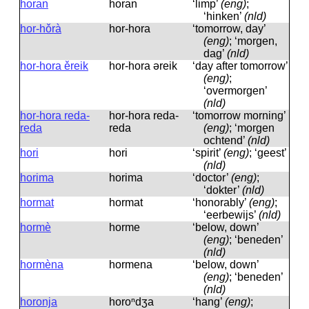
horan
horan
‘limp’
(eng)
;
‘hinken’
(nld)
hor-hǒrà
hor-hora
‘tomorrow, day’
(eng)
; ‘morgen,
dag’
(nld)
hor-hora ěreik
hor-hora əreik
‘day after tomorrow’
(eng)
;
‘overmorgen’
(nld)
hor-hora reda-
hor-hora reda-
‘tomorrow morning’
reda
reda
(eng)
; ‘morgen
ochtend’
(nld)
hori
hori
‘spirit’
(eng)
; ‘geest’
(nld)
horima
horima
‘doctor’
(eng)
;
‘dokter’
(nld)
hormat
hormat
‘honorably’
(eng)
;
‘eerbewijs’
(nld)
hormè
horme
‘below, down’
(eng)
; ‘beneden’
(nld)
hormèna
hormena
‘below, down’
(eng)
; ‘beneden’
(nld)
horonja
horoⁿdʒa
‘hang’
(eng)
;