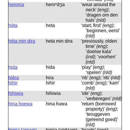
heronja
heroⁿdʒa
‘wear around the
neck’
(eng)
;
‘dragen om den
hals’
(nld)
hèta
heta
‘start, first’
(eng)
;
‘beginnen, eerst’
(nld)
hèta min dira
heta min dira
‘previously, olden
time’
(eng)
;
‘doeloe kala’
(ind)
; ‘voorhen’
(nld)
hida
hida
‘play’
(eng)
;
‘spelen’
(nld)
hièra
hira
‘rib’
(eng)
; ‘rib’
(nld)
hihir
hihir
‘comb’
(eng)
; ‘kam’
(nld)
hihiwia
hihiwia
‘ide’
(eng)
;
‘verberegen’
(nld)
hina hoewa
hina huwa
‘return (borrowed
property)’
(eng)
;
‘teruggeven
(geleend goed)’
(nld)
hinija (anjam)
hinija (aⁿdʒam)
‘braids’
(eng)
;