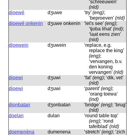
‘schreeuwen’
(nld)
djoewé
dʒuwe
‘try’
(eng)
;
‘beproeven’
(nld)
djoewé onkenin
dʒuwe onkenin
‘let's see’
(eng)
;
‘tjoba lihat’
(ind)
;
‘laat eens zien’
(nld)
djoewein
dʒuwein
‘replace, e.g.
replace the king’
(eng)
;
‘vervangen, b.v.
den koning
vervangen’
(nld)
djoewi
dʒuwi
‘fat’
(eng)
; ‘dik, vet’
(nld)
djoewi
dʒuwi
‘parent’
(eng)
;
‘orang toewa’
(ind)
djonbatan
dʒonbatan
‘bridge’
(eng)
; ‘brug’
(nld)
doelan
dulan
‘round table top’
(eng)
; ‘rond
tafelblad’
(nld)
doemenèna
dumenena
‘stretch’
(eng)
; ‘zich