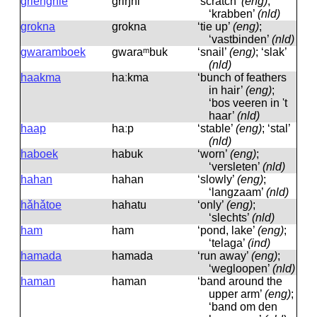
griengnie
griŋni
‘scratch’
(eng)
;
‘krabben’
(nld)
grokna
grokna
‘tie up’
(eng)
;
‘vastbinden’
(nld)
gwaramboek
gwaraᵐbuk
‘snail’
(eng)
; ‘slak’
(nld)
haakma
haːkma
‘bunch of feathers
in hair’
(eng)
;
‘bos veeren in 't
haar’
(nld)
haap
haːp
‘stable’
(eng)
; ‘stal’
(nld)
haboek
habuk
‘worn’
(eng)
;
‘versleten’
(nld)
hahan
hahan
‘slowly’
(eng)
;
‘langzaam’
(nld)
hǎhǎtoe
hahatu
‘only’
(eng)
;
‘slechts’
(nld)
ham
ham
‘pond, lake’
(eng)
;
‘telaga’
(ind)
hamada
hamada
‘run away’
(eng)
;
‘wegloopen’
(nld)
haman
haman
‘band around the
upper arm’
(eng)
;
‘band om den