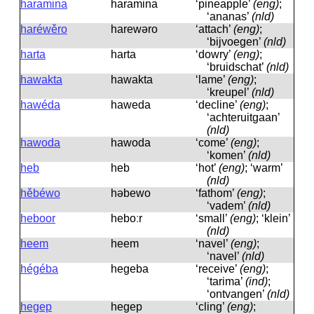
haramina
haramina
‘pineapple’
(eng)
;
‘ananas’
(nld)
haréwěro
harewəro
‘attach’
(eng)
;
‘bijvoegen’
(nld)
harta
harta
‘dowry’
(eng)
;
‘bruidschat’
(nld)
hawakta
hawakta
‘lame’
(eng)
;
‘kreupel’
(nld)
hawéda
haweda
‘decline’
(eng)
;
‘achteruitgaan’
(nld)
hawoda
hawoda
‘come’
(eng)
;
‘komen’
(nld)
heb
heb
‘hot’
(eng)
; ‘warm’
(nld)
hěbéwo
həbewo
‘fathom’
(eng)
;
‘vadem’
(nld)
heboor
heboːr
‘small’
(eng)
; ‘klein’
(nld)
heem
heem
‘navel’
(eng)
;
‘navel’
(nld)
hégéba
hegeba
‘receive’
(eng)
;
‘tarima’
(ind)
;
‘ontvangen’
(nld)
hegep
hegep
‘cling’
(eng)
;