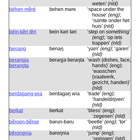
weten’
(nld)
bëhen měré
behen məre
‘space under the
house’
(eng)
;
‘ruimte onder het
huis’
(nld)
béin kěri těri
bein kəri təri
‘step on something’
(eng)
; ‘op iets
trappen’
(nld)
benang
benaŋ
‘yarn’
(eng)
; ‘garen’
(nld)
berangja
beraŋja beraŋta
‘wash (dishes, face,
berangta
hands)’
(eng)
;
‘wasschen
(vaatwerk,
gezicht, handen)’
(nld)
berdagang wia
berdagaŋ wia
‘trade’
(eng)
;
‘handeldrijven’
(nld)
berkat
berkat
‘bless’
(eng)
;
‘zegenen’
(nld)
běroen-běroe
bərun-bəru
‘beetle’
(eng)
; ‘tor’
(nld)
běrongnia
bəroŋnia
‘jump’
(eng)
;
‘springen’
(nld)