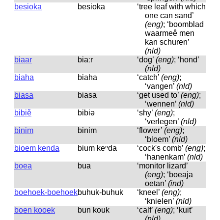
besioka
besioka
‘tree leaf with which
one can sand’
(eng)
; ‘boomblad
waarmeê men
kan schuren’
(nld)
biaar
biaːr
‘dog’
(eng)
; ‘hond’
(nld)
biaha
biaha
‘catch’
(eng)
;
‘vangen’
(nld)
biasa
biasa
‘get used to’
(eng)
;
‘wennen’
(nld)
bibiě
bibiə
‘shy’
(eng)
;
‘verlegen’
(nld)
binim
binim
‘flower’
(eng)
;
‘bloem’
(nld)
bioem kenda
bium keⁿda
‘cock's comb’
(eng)
;
‘hanenkam’
(nld)
boea
bua
‘monitor lizard’
(eng)
; ‘boeaja
oetan’
(ind)
boehoek-boehoek
buhuk-buhuk
‘kneel’
(eng)
;
‘knielen’
(nld)
boen kooek
bun kouk
‘calf’
(eng)
; ‘kuit’
(nld)