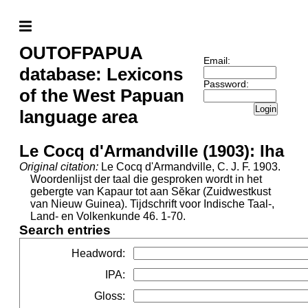
OUTOFPAPUA
Email:
database: Lexicons
Password:
of the West Papuan
Login
language area
Le Cocq d'Armandville (1903): Iha
Original citation:
Le Cocq d'Armandville, C. J. F. 1903.
Woordenlijst der taal die gesproken wordt in het
gebergte van Kapaur tot aan Sĕkar (Zuidwestkust
van Nieuw Guinea). Tijdschrift voor Indische Taal-,
Land- en Volkenkunde 46. 1-70.
Search entries
Headword
:
IPA
:
Gloss
: