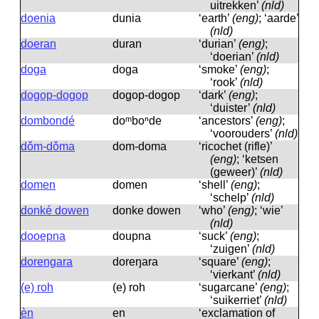
uitrekken’
(nld)
doenia
dunia
‘earth’
(eng)
; ‘aarde’
(nld)
doeran
duran
‘durian’
(eng)
;
‘doerian’
(nld)
doga
doga
‘smoke’
(eng)
;
‘rook’
(nld)
dogop-dogop
dogop-dogop
‘dark’
(eng)
;
‘duister’
(nld)
dombondé
doᵐboⁿde
‘ancestors’
(eng)
;
‘voorouders’
(nld)
dǒm-dǒma
dom-doma
‘ricochet (rifle)’
(eng)
; ‘ketsen
(geweer)’
(nld)
domen
domen
‘shell’
(eng)
;
‘schelp’
(nld)
donké dowen
donke dowen
‘who’
(eng)
; ‘wie’
(nld)
dooepna
doupna
‘suck’
(eng)
;
‘zuigen’
(nld)
dorengara
doreŋara
‘square’
(eng)
;
‘vierkant’
(nld)
(e) roh
(e) roh
‘sugarcane’
(eng)
;
‘suikerriet’
(nld)
èn
en
‘exclamation of