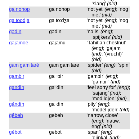
‘slang’
(nld)
ga nonop
ga nonop
‘not yet’
(eng)
; ‘nog
niet’
(nld)
ga toodja
ga toːdʒa
‘not yet’
(eng)
; ‘nog
niet’
(nld)
gadin
gadin
‘nails’
(eng)
;
‘spijkers’
(nld)
gajamoe
gajamu
‘Tahitian chestnut’
(eng)
; ‘gajam’
(ind)
; ‘(vrucht)’
(nld)
gam gam taré
gam gam tare
‘spider’
(eng)
; ‘spin’
(nld)
gambir
gaᵐbir
‘gambir’
(eng)
;
‘gambir’
(ind)
gandin
gaⁿdin
‘feel sorry for’
(eng)
;
‘sajang’
(ind)
;
‘medildjen’
(nld)
gǎndin
gaⁿdin
‘pity’
(eng)
;
‘medelijden’
(nld)
gěbeh
gəbeh
‘narrow, close’
(eng)
; ‘nauw,
eng’
(nld)
gěbot
gəbot
‘span’
(eng)
;
‘djinkal’
(ind)
;