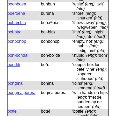
boenboen
bunbun
‘white’
(eng)
; ‘wit’
(nld)
boeroeha
buruha
‘snore’
(eng)
;
‘snurken’
(nld)
bohambia
bohaᵐbia
‘throw away’
(eng)
;
‘wegwepen’
(nld)
boi-bira
boi-bira
‘thin’
(eng)
; ‘nipis’
(ind)
; ‘dun’
(nld)
bonbohop
bonbohop
‘empty, not’
(eng)
;
‘habis’
(ind)
;
‘ledig, niet’
(nld)
bon-bonda
bon-boⁿda
‘stupid’
(eng)
; ‘dom’
(nld)
bonditi
boⁿditi
‘copper box for
betel vine’
(eng)
;
‘koperen
sirihdoos’
(nld)
bongma
boŋma
‘loins’
(eng)
;
‘lendenen’
(nld)
bongma porora
boŋma porora
‘with hands on hips’
(eng)
; ‘met de
handen op de
heupen’
(nld)
bottel
botel
‘bottle’
(eng)
;
‘flesch’
(nld)