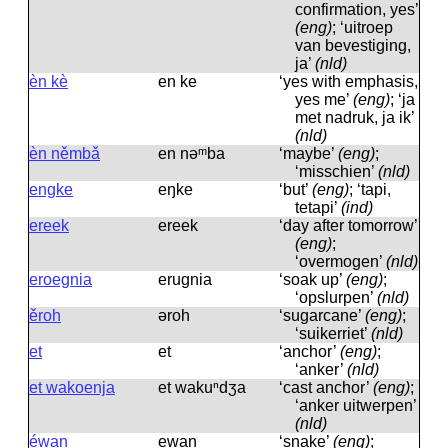
confirmation, yes’
(eng)
; ‘uitroep
van bevestiging,
ja’
(nld)
èn kè
en ke
‘yes with emphasis,
yes me’
(eng)
; ‘ja
met nadruk, ja ik’
(nld)
èn němbǎ
en nəᵐba
‘maybe’
(eng)
;
‘misschien’
(nld)
engke
eŋke
‘but’
(eng)
; ‘tapi,
tetapi’
(ind)
ereek
ereek
‘day after tomorrow’
(eng)
;
‘overmogen’
(nld)
eroegnia
erugnia
‘soak up’
(eng)
;
‘opslurpen’
(nld)
ěroh
əroh
‘sugarcane’
(eng)
;
‘suikerriet’
(nld)
et
et
‘anchor’
(eng)
;
‘anker’
(nld)
et wakoenja
et wakuⁿdʒa
‘cast anchor’
(eng)
;
‘anker uitwerpen’
(nld)
éwan
ewan
‘snake’
(eng)
;