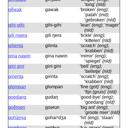
‘tong’
(nld)
gěwak
gəwak
‘broken’
(eng)
;
‘patah’
(ind)
;
‘gebroken’
(nld)
gihi-gihi
gihi-gihi
‘lean’
(eng)
; ‘mager’
(nld)
gili ngera
gili ŋera
‘tickle’
(eng)
;
‘kittelen’
(nld)
gilienta
gilinta
‘scratch’
(eng)
;
‘krabben’
(nld)
gina nawin
gina nawin
‘mirror’
(eng)
;
‘spiegel’
(nld)
gini gini
gini gini
‘bell’
(eng)
;
‘belletje’
(nld)
girienta
girinta
‘scratch’
(eng)
;
‘krabben’
(nld)
glompan
glompan
‘fine (grit)’
(eng)
;
‘fijn (gruis)’
(nld)
goedang
gudaŋ
‘good-bye’
(eng)
;
‘goedang’
(nld)
goěroen
goərun
‘big ant’
(eng)
;
‘groote mier’
(nld)
gohàinja
gohaiⁿdʒa
‘hit’
(eng)
; ‘slaan’
(nld)
gomboer
goᵐbur
‘k.o. grass’
(eng)
;