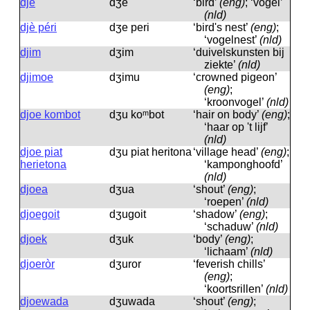
djé
dʒe
‘bird’
(eng)
; ‘vogel’
(nld)
djè péri
dʒe peri
‘bird's nest’
(eng)
;
‘vogelnest’
(nld)
djim
dʒim
‘duivelskunsten bij
ziekte’
(nld)
djimoe
dʒimu
‘crowned pigeon’
(eng)
;
‘kroonvogel’
(nld)
djoe kombot
dʒu koᵐbot
‘hair on body’
(eng)
;
‘haar op 't lijf’
(nld)
djoe piat
dʒu piat heritona
‘village head’
(eng)
;
herietona
‘kamponghoofd’
(nld)
djoea
dʒua
‘shout’
(eng)
;
‘roepen’
(nld)
djoegoit
dʒugoit
‘shadow’
(eng)
;
‘schaduw’
(nld)
djoek
dʒuk
‘body’
(eng)
;
‘lichaam’
(nld)
djoeròr
dʒuror
‘feverish chills’
(eng)
;
‘koortsrillen’
(nld)
djoewada
dʒuwada
‘shout’
(eng)
;