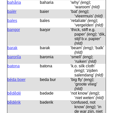
bahǎria
baharia
‘why’
(eng)
;
‘waroom’
(nld)
baìër
baier
‘bat’
(eng)
;
‘vleermuis’
(nld)
bales
bales
‘retaliate’
(eng)
;
‘vergelden’
(nld)
bangor
baŋor
‘thick, stiff e.g.
paper’
(eng)
; ‘dik,
stijf b.v. papier’
(nld)
barak
barak
‘beam’
(eng)
; ‘balk’
(nld)
baronǐa
baronia
‘smell’
(eng)
;
‘ruiken’
(nld)
batona
batona
‘k.o. silk cloth’
(eng)
; ‘zijden
salendang’
(nld)
béda boer
beda bur
‘big fly’
(eng)
;
‘groote vlieg’
(nld)
bědědé
bədəde
‘not know’
(eng)
;
‘niet weten’
(nld)
bědérik
bəderik
‘confused, not
know’
(eng)
; ‘in
de war zijn, niet