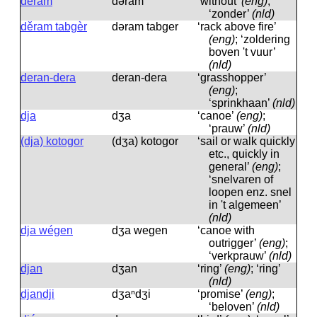
děram
dəram
‘without’
(eng)
;
‘zonder’
(nld)
děram tabgèr
dəram tabger
‘rack above fire’
(eng)
; ‘zoldering
boven 't vuur’
(nld)
deran-dera
deran-dera
‘grasshopper’
(eng)
;
‘sprinkhaan’
(nld)
dja
dʒa
‘canoe’
(eng)
;
‘prauw’
(nld)
(dja) kotogor
(dʒa) kotogor
‘sail or walk quickly
etc., quickly in
general’
(eng)
;
‘snelvaren of
loopen enz. snel
in 't algemeen’
(nld)
dja wégen
dʒa wegen
‘canoe with
outrigger’
(eng)
;
‘verkprauw’
(nld)
djan
dʒan
‘ring’
(eng)
; ‘ring’
(nld)
djandji
dʒaⁿdʒi
‘promise’
(eng)
;
‘beloven’
(nld)