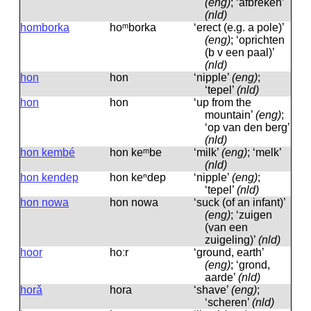
(eng)
; ‘afbreken’
(nld)
homborka
hoᵐborka
‘erect (e.g. a pole)’
(eng)
; ‘oprichten
(b v een paal)’
(nld)
hon
hon
‘nipple’
(eng)
;
‘tepel’
(nld)
hon
hon
‘up from the
mountain’
(eng)
;
‘op van den berg’
(nld)
hon kembé
hon keᵐbe
‘milk’
(eng)
; ‘melk’
(nld)
hon kendep
hon keⁿdep
‘nipple’
(eng)
;
‘tepel’
(nld)
hon nowa
hon nowa
‘suck (of an infant)’
(eng)
; ‘zuigen
(van een
zuigeling)’
(nld)
hoor
hoːr
‘ground, earth’
(eng)
; ‘grond,
aarde’
(nld)
horǎ
hora
‘shave’
(eng)
;
‘scheren’
(nld)