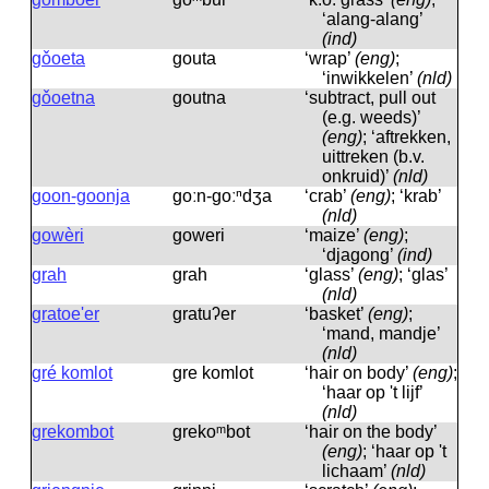
‘alang-alang’
(ind)
gǒoeta
gouta
‘wrap’
(eng)
;
‘inwikkelen’
(nld)
gǒoetna
goutna
‘subtract, pull out
(e.g. weeds)’
(eng)
; ‘aftrekken,
uittreken (b.v.
onkruid)’
(nld)
goon-goonja
goːn-goːⁿdʒa
‘crab’
(eng)
; ‘krab’
(nld)
gowèri
goweri
‘maize’
(eng)
;
‘djagong’
(ind)
grah
grah
‘glass’
(eng)
; ‘glas’
(nld)
gratoe'er
gratuʔer
‘basket’
(eng)
;
‘mand, mandje’
(nld)
gré komlot
gre komlot
‘hair on body’
(eng)
;
‘haar op 't lijf’
(nld)
grekombot
grekoᵐbot
‘hair on the body’
(eng)
; ‘haar op 't
lichaam’
(nld)