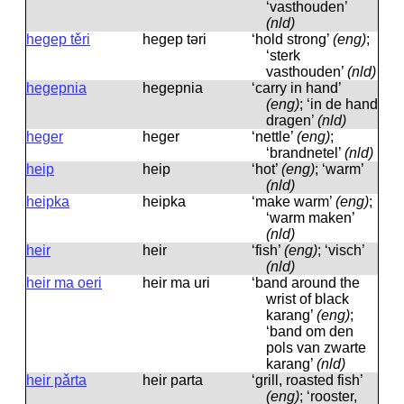
‘vasthouden’
(nld)
hegep těri
hegep təri
‘hold strong’
(eng)
;
‘sterk
vasthouden’
(nld)
hegepnia
hegepnia
‘carry in hand’
(eng)
; ‘in de hand
dragen’
(nld)
heger
heger
‘nettle’
(eng)
;
‘brandnetel’
(nld)
heip
heip
‘hot’
(eng)
; ‘warm’
(nld)
heipka
heipka
‘make warm’
(eng)
;
‘warm maken’
(nld)
heir
heir
‘fish’
(eng)
; ‘visch’
(nld)
heir ma oeri
heir ma uri
‘band around the
wrist of black
karang’
(eng)
;
‘band om den
pols van zwarte
karang’
(nld)
heir pǎrta
heir parta
‘grill, roasted fish’
(eng)
; ‘rooster,