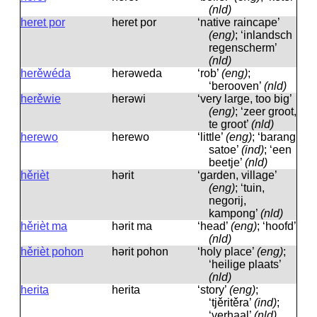
(nld)
heret por
heret por
‘native raincape’
(eng)
; ‘inlandsch
regenscherm’
(nld)
herěwéda
herəweda
‘rob’
(eng)
;
‘berooven’
(nld)
herěwie
herəwi
‘very large, too big’
(eng)
; ‘zeer groot,
te groot’
(nld)
herewo
herewo
‘little’
(eng)
; ‘barang
satoe’
(ind)
; ‘een
beetje’
(nld)
hěrièt
hərit
‘garden, village’
(eng)
; ‘tuin,
negorij,
kampong’
(nld)
hěrièt ma
hərit ma
‘head’
(eng)
; ‘hoofd’
(nld)
hěrièt pohon
hərit pohon
‘holy place’
(eng)
;
‘heilige plaats’
(nld)
herita
herita
‘story’
(eng)
;
‘tjěritěra’
(ind)
;
‘verhaal’
(nld)