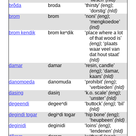
brǒda
broda
‘thirsty’
(eng)
;
‘dorstig’
(nld)
brom
brom
‘noni’
(eng)
;
‘mengkoedoe’
(ind)
brom kendik
brom keⁿdik
‘place where a lot
of that wood is’
(eng)
; ‘plaats
waar veel van
dat hout staat’
(nld)
damar
damar
‘resin, candle’
(eng)
; ‘damar,
kaars’
(nld)
danomoeda
danomuda
‘prohibit’
(eng)
;
‘verbieden’
(nld)
dasing
dasiŋ
‘k.o. scale’
(eng)
;
‘unster’
(nld)
degeendi
degeeⁿdi
‘buttock’
(eng)
; ‘bil’
(nld)
degindi togar
degiⁿdi togar
‘hip bone’
(eng)
;
‘heupbeen’
(nld)
deginidi
deginidi
‘loins’
(eng)
;
‘lendenen’
(nld)