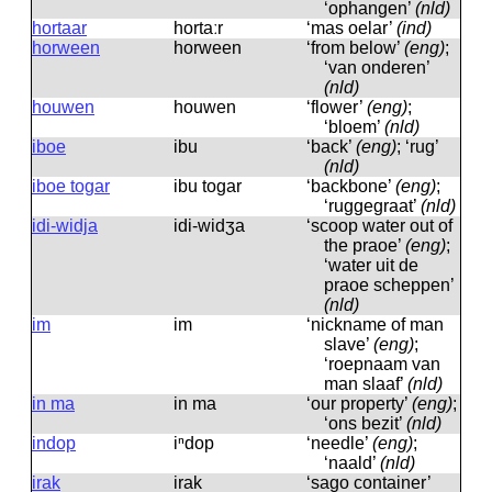
‘ophangen’
(nld)
hortaar
hortaːr
‘mas oelar’
(ind)
horween
horween
‘from below’
(eng)
;
‘van onderen’
(nld)
houwen
houwen
‘flower’
(eng)
;
‘bloem’
(nld)
iboe
ibu
‘back’
(eng)
; ‘rug’
(nld)
iboe togar
ibu togar
‘backbone’
(eng)
;
‘ruggegraat’
(nld)
idi-widja
idi-widʒa
‘scoop water out of
the praoe’
(eng)
;
‘water uit de
praoe scheppen’
(nld)
im
im
‘nickname of man
slave’
(eng)
;
‘roepnaam van
man slaaf’
(nld)
in ma
in ma
‘our property’
(eng)
;
‘ons bezit’
(nld)
indop
iⁿdop
‘needle’
(eng)
;
‘naald’
(nld)
irak
irak
‘sago container’