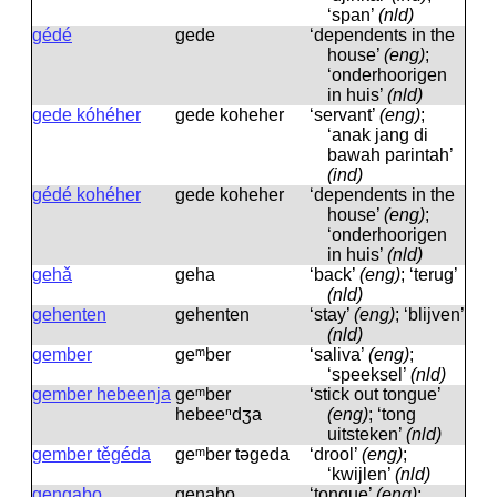
‘span’
(nld)
gédé
gede
‘dependents in the
house’
(eng)
;
‘onderhoorigen
in huis’
(nld)
gede kóhéher
gede koheher
‘servant’
(eng)
;
‘anak jang di
bawah parintah’
(ind)
gédé kohéher
gede koheher
‘dependents in the
house’
(eng)
;
‘onderhoorigen
in huis’
(nld)
gehǎ
geha
‘back’
(eng)
; ‘terug’
(nld)
gehenten
gehenten
‘stay’
(eng)
; ‘blijven’
(nld)
gember
geᵐber
‘saliva’
(eng)
;
‘speeksel’
(nld)
gember hebeenja
geᵐber
‘stick out tongue’
hebeeⁿdʒa
(eng)
; ‘tong
uitsteken’
(nld)
gember těgéda
geᵐber təgeda
‘drool’
(eng)
;
‘kwijlen’
(nld)
gengabo
geŋabo
‘tongue’
(eng)
;