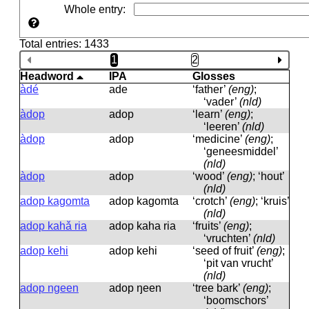
Whole entry
:
Total entries: 1433
1
2
Headword
IPA
Glosses
àdé
ade
‘father’
(eng)
;
‘vader’
(nld)
àdop
adop
‘learn’
(eng)
;
‘leeren’
(nld)
àdop
adop
‘medicine’
(eng)
;
‘geneesmiddel’
(nld)
àdop
adop
‘wood’
(eng)
; ‘hout’
(nld)
adop kagomta
adop kagomta
‘crotch’
(eng)
; ‘kruis’
(nld)
adop kahǎ ria
adop kaha ria
‘fruits’
(eng)
;
‘vruchten’
(nld)
adop kehi
adop kehi
‘seed of fruit’
(eng)
;
‘pit van vrucht’
(nld)
adop ngeen
adop ŋeen
‘tree bark’
(eng)
;
‘boomschors’