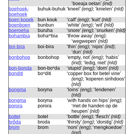
‘boeaja oetan’
(ind)
boehoek-
buhuk-buhuk
‘kneel’
(eng)
; ‘knielen’
(nld)
boehoek
boen kooek
bun kouk
‘calf’
(eng)
; ‘kuit’
(nld)
boenboen
bunbun
‘white’
(eng)
; ‘wit’
(nld)
boeroeha
buruha
‘snore’
(eng)
; ‘snurken’
(nld)
bohambia
bohaᵐbia
‘throw away’
(eng)
;
‘wegwepen’
(nld)
boi-bira
boi-bira
‘thin’
(eng)
; ‘nipis’
(ind)
;
‘dun’
(nld)
bonbohop
bonbohop
‘empty, not’
(eng)
; ‘habis’
(ind)
; ‘ledig, niet’
(nld)
bon-bonda
bon-boⁿda
‘stupid’
(eng)
; ‘dom’
(nld)
bonditi
boⁿditi
‘copper box for betel vine’
(eng)
; ‘koperen sirihdoos’
(nld)
bongma
boŋma
‘loins’
(eng)
; ‘lendenen’
(nld)
bongma
boŋma
‘with hands on hips’
(eng)
;
porora
porora
‘met de handen op de
heupen’
(nld)
bottel
botel
‘bottle’
(eng)
; ‘flesch’
(nld)
brǒda
broda
‘thirsty’
(eng)
; ‘dorstig’
(nld)
brom
brom
‘noni’
(eng)
; ‘mengkoedoe’
(ind)