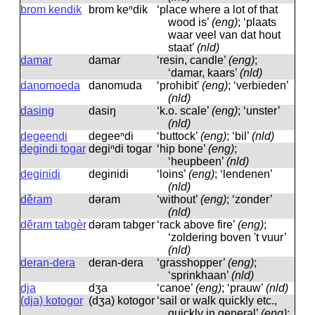
brom kendik
brom keⁿdik
‘place where a lot of that
wood is’
(eng)
; ‘plaats
waar veel van dat hout
staat’
(nld)
damar
damar
‘resin, candle’
(eng)
;
‘damar, kaars’
(nld)
danomoeda
danomuda
‘prohibit’
(eng)
; ‘verbieden’
(nld)
dasing
dasiŋ
‘k.o. scale’
(eng)
; ‘unster’
(nld)
degeendi
degeeⁿdi
‘buttock’
(eng)
; ‘bil’
(nld)
degindi togar
degiⁿdi togar
‘hip bone’
(eng)
;
‘heupbeen’
(nld)
deginidi
deginidi
‘loins’
(eng)
; ‘lendenen’
(nld)
děram
dəram
‘without’
(eng)
; ‘zonder’
(nld)
děram tabgèr
dəram tabger
‘rack above fire’
(eng)
;
‘zoldering boven 't vuur’
(nld)
deran-dera
deran-dera
‘grasshopper’
(eng)
;
‘sprinkhaan’
(nld)
dja
dʒa
‘canoe’
(eng)
; ‘prauw’
(nld)
(dja) kotogor
(dʒa) kotogor
‘sail or walk quickly etc.,
quickly in general’
(eng)
;