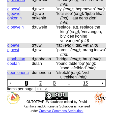
(nld)
djoewé
dʒuwe
‘try’
(eng)
; ‘beproeven’
(nld)
djoewé
dʒuwe
‘let's see’
(eng)
; ‘tjoba lihat’
onkenin
onkenin
(ind)
; ‘laat eens zien’
(nld)
djoewein
dʒuwein
‘replace, e.g. replace the
king’
(eng)
; ‘vervangen,
b.v. den koning
vervangen’
(nld)
djoewi
dʒuwi
‘fat’
(eng)
; ‘dik, vet’
(nld)
djoewi
dʒuwi
‘parent’
(eng)
; ‘orang toewa’
(ind)
djonbatan
dʒonbatan
‘bridge’
(eng)
; ‘brug’
(nld)
doelan
dulan
‘round table top’
(eng)
;
‘rond tafelblad’
(nld)
doemenèna
dumenena
‘stretch’
(eng)
; ‘zich
uitrekken’
(nld)
1
2
3
…
15
Items per page:
OUTOFPAPUA database edited by David
Kamholz and Antoinette Schapper is licensed
under
Creative Commons Attribution-