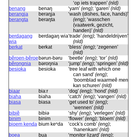
‘op iets trappen’
(nld)
benang
benaŋ
‘yarn’
(eng)
; ‘garen’
(nld)
berangja
beraŋja
‘wash (dishes, face, hands)’
berangta
beraŋta
(eng)
; ‘wasschen
(vaatwerk, gezicht,
handen)’
(nld)
berdagang
berdagaŋ wia
‘trade’
(eng)
; ‘handeldrijven’
wia
(nld)
berkat
berkat
‘bless’
(eng)
; ‘zegenen’
(nld)
běroen-běroe
bərun-bəru
‘beetle’
(eng)
; ‘tor’
(nld)
běrongnia
bəroŋnia
‘jump’
(eng)
; ‘springen’
(nld)
besioka
besioka
‘tree leaf with which one
can sand’
(eng)
;
‘boomblad waarmeê men
kan schuren’
(nld)
biaar
biaːr
‘dog’
(eng)
; ‘hond’
(nld)
biaha
biaha
‘catch’
(eng)
; ‘vangen’
(nld)
biasa
biasa
‘get used to’
(eng)
;
‘wennen’
(nld)
bibiě
bibiə
‘shy’
(eng)
; ‘verlegen’
(nld)
binim
binim
‘flower’
(eng)
; ‘bloem’
(nld)
bioem kenda
bium keⁿda
‘cock's comb’
(eng)
;
‘hanenkam’
(nld)
boea
bua
‘monitor lizard’
(eng)
;