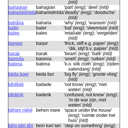
(nld)
bahagian
bahagian
‘part’
(eng)
; ‘deel’
(nld)
bahamidmida
bahamidmida
‘deadly’
(eng)
; ‘doodsche’
(nld)
bahǎria
baharia
‘why’
(eng)
; ‘waroom’
(nld)
baìër
baier
‘bat’
(eng)
; ‘vleermuis’
(nld)
bales
bales
‘retaliate’
(eng)
; ‘vergelden’
(nld)
bangor
baŋor
‘thick, stiff e.g. paper’
(eng)
;
‘dik, stijf b.v. papier’
(nld)
barak
barak
‘beam’
(eng)
; ‘balk’
(nld)
baronǐa
baronia
‘smell’
(eng)
; ‘ruiken’
(nld)
batona
batona
‘k.o. silk cloth’
(eng)
; ‘zijden
salendang’
(nld)
béda boer
beda bur
‘big fly’
(eng)
; ‘groote vlieg’
(nld)
bědědé
bədəde
‘not know’
(eng)
; ‘niet
weten’
(nld)
bědérik
bəderik
‘confused, not know’
(eng)
;
‘in de war zijn, niet
weten’
(nld)
bëhen měré
behen məre
‘space under the house’
(eng)
; ‘ruimte onder het
huis’
(nld)
béin kěri těri
bein kəri təri
‘step on something’
(eng)
;