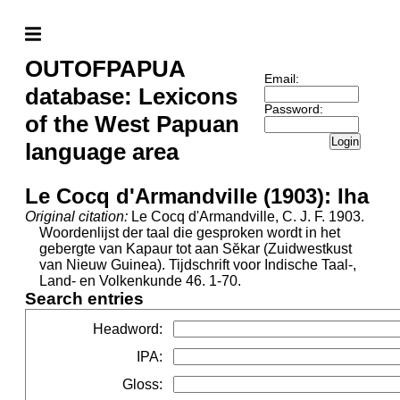
OUTOFPAPUA
Email:
database: Lexicons
Password:
of the West Papuan
Login
language area
Le Cocq d'Armandville (1903): Iha
Original citation:
Le Cocq d'Armandville, C. J. F. 1903.
Woordenlijst der taal die gesproken wordt in het
gebergte van Kapaur tot aan Sĕkar (Zuidwestkust
van Nieuw Guinea). Tijdschrift voor Indische Taal-,
Land- en Volkenkunde 46. 1-70.
Search entries
Headword
:
IPA
:
Gloss
: