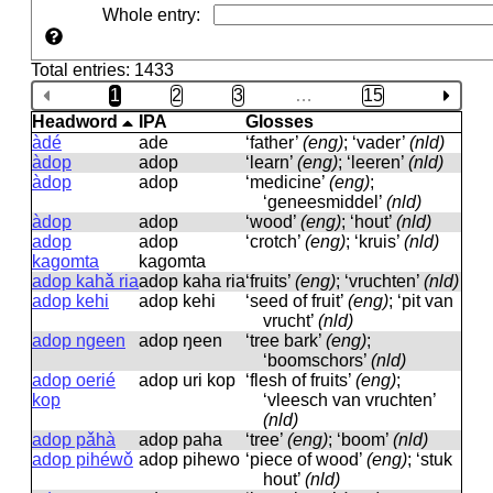
Whole entry
:
Total entries: 1433
1
2
3
…
15
Headword
IPA
Glosses
àdé
ade
‘father’
(eng)
; ‘vader’
(nld)
àdop
adop
‘learn’
(eng)
; ‘leeren’
(nld)
àdop
adop
‘medicine’
(eng)
;
‘geneesmiddel’
(nld)
àdop
adop
‘wood’
(eng)
; ‘hout’
(nld)
adop
adop
‘crotch’
(eng)
; ‘kruis’
(nld)
kagomta
kagomta
adop kahǎ ria
adop kaha ria
‘fruits’
(eng)
; ‘vruchten’
(nld)
adop kehi
adop kehi
‘seed of fruit’
(eng)
; ‘pit van
vrucht’
(nld)
adop ngeen
adop ŋeen
‘tree bark’
(eng)
;
‘boomschors’
(nld)
adop oerié
adop uri kop
‘flesh of fruits’
(eng)
;
kop
‘vleesch van vruchten’
(nld)
adop pǎhà
adop paha
‘tree’
(eng)
; ‘boom’
(nld)
adop pihéwǒ
adop pihewo
‘piece of wood’
(eng)
; ‘stuk
hout’
(nld)