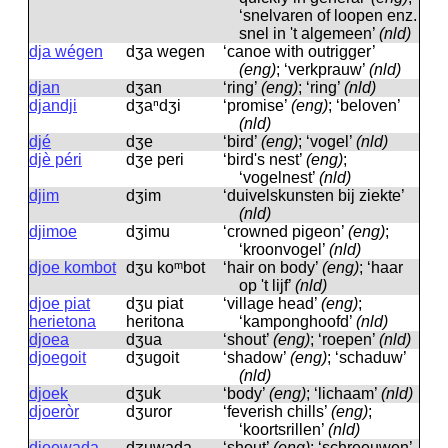
‘snelvaren of loopen enz.
snel in 't algemeen’
(nld)
dja wégen
dʒa wegen
‘canoe with outrigger’
(eng)
; ‘verkprauw’
(nld)
djan
dʒan
‘ring’
(eng)
; ‘ring’
(nld)
djandji
dʒaⁿdʒi
‘promise’
(eng)
; ‘beloven’
(nld)
djé
dʒe
‘bird’
(eng)
; ‘vogel’
(nld)
djè péri
dʒe peri
‘bird's nest’
(eng)
;
‘vogelnest’
(nld)
djim
dʒim
‘duivelskunsten bij ziekte’
(nld)
djimoe
dʒimu
‘crowned pigeon’
(eng)
;
‘kroonvogel’
(nld)
djoe kombot
dʒu koᵐbot
‘hair on body’
(eng)
; ‘haar
op 't lijf’
(nld)
djoe piat
dʒu piat
‘village head’
(eng)
;
herietona
heritona
‘kamponghoofd’
(nld)
djoea
dʒua
‘shout’
(eng)
; ‘roepen’
(nld)
djoegoit
dʒugoit
‘shadow’
(eng)
; ‘schaduw’
(nld)
djoek
dʒuk
‘body’
(eng)
; ‘lichaam’
(nld)
djoeròr
dʒuror
‘feverish chills’
(eng)
;
‘koortsrillen’
(nld)
djoewada
dʒuwada
‘shout’
(eng)
; ‘schreeuwen’