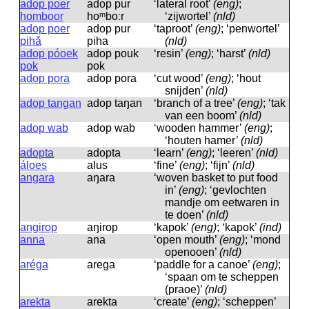
adop poer
adop pur
‘lateral root’
(eng)
;
homboor
hoᵐboːr
‘zijwortel’
(nld)
adop poer
adop pur
‘taproot’
(eng)
; ‘penwortel’
pihǎ
piha
(nld)
adop póoek
adop pouk
‘resin’
(eng)
; ‘harst’
(nld)
pok
pok
adop pora
adop pora
‘cut wood’
(eng)
; ‘hout
snijden’
(nld)
adop tangan
adop taŋan
‘branch of a tree’
(eng)
; ‘tak
van een boom’
(nld)
adop wab
adop wab
‘wooden hammer’
(eng)
;
‘houten hamer’
(nld)
adopta
adopta
‘learn’
(eng)
; ‘leeren’
(nld)
áloes
alus
‘fine’
(eng)
; ‘fijn’
(nld)
angara
aŋara
‘woven basket to put food
in’
(eng)
; ‘gevlochten
mandje om eetwaren in
te doen’
(nld)
angirop
aŋirop
‘kapok’
(eng)
; ‘kapok’
(ind)
anna
ana
‘open mouth’
(eng)
; ‘mond
openooen’
(nld)
aréga
arega
‘paddle for a canoe’
(eng)
;
‘spaan om te scheppen
(praoe)’
(nld)
arekta
arekta
‘create’
(eng)
; ‘scheppen’