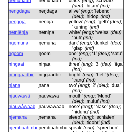
nemunaan
nemunaan
‘black’
(eng)
; ‘schwarz’
(deu)
; ‘hitam’
(ind)
nengdaga
neŋdaga
‘alive’
(eng)
; ‘lebend’
(deu)
; ‘hidop’
(ind)
nengoja
neŋoja
‘yellow’
(eng)
; ‘gelb’
(deu)
;
‘kuning’
(ind)
netniënja
netniɲa
‘white’
(eng)
; ‘weiss’
(deu)
;
‘puti’
(ind)
ngemuna
ŋemuna
‘dark’
(eng)
; ‘dunkel’
(deu)
;
‘glap’
(ind)
ngoom
ŋoom
‘one’
(eng)
; ‘1’
(deu)
; ‘satu’
(ind)
ningaai
niŋaai
‘three’
(eng)
; ‘3’
(deu)
; ‘tiga’
(ind)
ninggaadbir
niŋgaadbir
‘bright’
(eng)
; ‘hell’
(deu)
;
‘trang’
(ind)
njana
ɲana
‘two’
(eng)
; ‘2’
(deu)
; ‘dua’
(ind)
njauwâwâ
ɲauwawa
‘mouth’
(eng)
; ‘Mund’
(deu)
; ‘mulut’
(ind)
njauwâwaab
ɲauwawaab
‘nose’
(eng)
; ‘Nase’
(deu)
;
‘hidung’
(ind)
njemana
ɲemana
‘sleep’
(eng)
; ‘schlafen’
(deu)
; ‘tidohr’
(ind)
njembuahmbu
ɲembuahmbu
‘speak’
(eng)
; ‘sprechen’