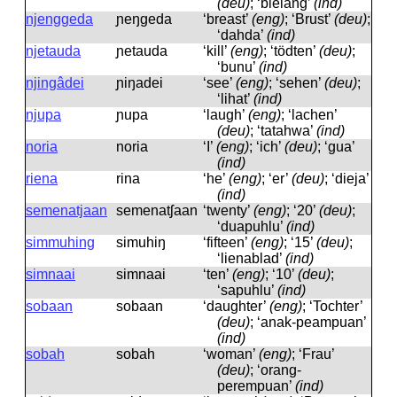
(deu)
; ‘bielang’
(ind)
njenggeda
ɲeŋgeda
‘breast’
(eng)
; ‘Brust’
(deu)
;
‘dahda’
(ind)
njetauda
ɲetauda
‘kill’
(eng)
; ‘tödten’
(deu)
;
‘bunu’
(ind)
njingâdei
ɲiŋadei
‘see’
(eng)
; ‘sehen’
(deu)
;
‘lihat’
(ind)
njupa
ɲupa
‘laugh’
(eng)
; ‘lachen’
(deu)
; ‘tatahwa’
(ind)
noria
noria
‘I’
(eng)
; ‘ich’
(deu)
; ‘gua’
(ind)
riena
rina
‘he’
(eng)
; ‘er’
(deu)
; ‘dieja’
(ind)
semenatjaan
semenatʃaan
‘twenty’
(eng)
; ‘20’
(deu)
;
‘duapuhlu’
(ind)
simmuhing
simuhiŋ
‘fifteen’
(eng)
; ‘15’
(deu)
;
‘lienablad’
(ind)
simnaai
simnaai
‘ten’
(eng)
; ‘10’
(deu)
;
‘sapuhlu’
(ind)
sobaan
sobaan
‘daughter’
(eng)
; ‘Tochter’
(deu)
; ‘anak-peampuan’
(ind)
sobah
sobah
‘woman’
(eng)
; ‘Frau’
(deu)
; ‘orang-
perempuan’
(ind)