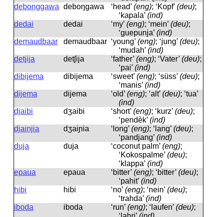
debonggawa
deboŋgawa
‘head’
(eng)
; ‘Kopf’
(deu)
;
‘kapala’
(ind)
dedai
dedai
‘my’
(eng)
; ‘mein’
(deu)
;
‘guepunja’
(ind)
demaudbaar
demaudbaar
‘young’
(eng)
; ‘jung’
(deu)
;
‘mudah’
(ind)
detjija
detʃija
‘father’
(eng)
; ‘Vater’
(deu)
;
‘pai’
(ind)
dibijema
dibijema
‘sweet’
(eng)
; ‘süss’
(deu)
;
‘manis’
(ind)
dijema
dijema
‘old’
(eng)
; ‘alt’
(deu)
; ‘tua’
(ind)
djaibi
dʒaibi
‘short’
(eng)
; ‘kurz’
(deu)
;
‘pendèk’
(ind)
djainjia
dʒaiɲia
‘long’
(eng)
; ‘lang’
(deu)
;
‘pandjang’
(ind)
duja
duja
‘coconut palm’
(eng)
;
‘Kokospalme’
(deu)
;
‘klappa’
(ind)
epaua
epaua
‘bitter’
(eng)
; ‘bitter’
(deu)
;
‘pahit’
(ind)
hibi
hibi
‘no’
(eng)
; ‘nein’
(deu)
;
‘trahda’
(ind)
iboda
iboda
‘run’
(eng)
; ‘laufen’
(deu)
;
‘lahri’
(ind)