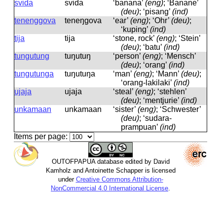
svida
svida
‘banana’
(eng)
; ‘Banane’
(deu)
; ‘pisang’
(ind)
tenenggova
teneŋgova
‘ear’
(eng)
; ‘Ohr’
(deu)
;
‘kuping’
(ind)
tija
tija
‘stone, rock’
(eng)
; ‘Stein’
(deu)
; ‘batu’
(ind)
tungutung
tuŋutuŋ
‘person’
(eng)
; ‘Mensch’
(deu)
; ‘orang’
(ind)
tungutunga
tuŋutuŋa
‘man’
(eng)
; ‘Mann’
(deu)
;
‘orang-lakilaki’
(ind)
ujaja
ujaja
‘steal’
(eng)
; ‘stehlen’
(deu)
; ‘mentjurie’
(ind)
unkamaan
unkamaan
‘sister’
(eng)
; ‘Schwester’
(deu)
; ‘sudara-
prampuan’
(ind)
Items per page:
OUTOFPAPUA database edited by David
Kamholz and Antoinette Schapper is licensed
under
Creative Commons Attribution-
NonCommercial 4.0 International License
.