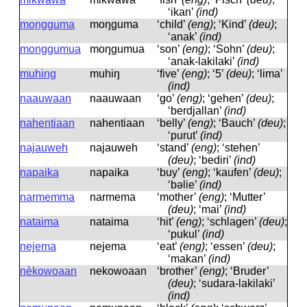
‘ikan’
(ind)
mongguma
moŋguma
‘child’
(eng)
; ‘Kind’
(deu)
;
‘anak’
(ind)
monggumua
moŋgumua
‘son’
(eng)
; ‘Sohn’
(deu)
;
‘anak-lakilaki’
(ind)
muhing
muhiŋ
‘five’
(eng)
; ‘5’
(deu)
; ‘lima’
(ind)
naauwaan
naauwaan
‘go’
(eng)
; ‘gehen’
(deu)
;
‘berdjallan’
(ind)
nahentiaan
nahentiaan
‘belly’
(eng)
; ‘Bauch’
(deu)
;
‘purut’
(ind)
najauweh
najauweh
‘stand’
(eng)
; ‘stehen’
(deu)
; ‘bediri’
(ind)
napaika
napaika
‘buy’
(eng)
; ‘kaufen’
(deu)
;
‘bǝlie’
(ind)
narmemma
narmema
‘mother’
(eng)
; ‘Mutter’
(deu)
; ‘mai’
(ind)
nataima
nataima
‘hit’
(eng)
; ‘schlagen’
(deu)
;
‘pukul’
(ind)
nejema
nejema
‘eat’
(eng)
; ‘essen’
(deu)
;
‘makan’
(ind)
nèkowoaan
nekowoaan
‘brother’
(eng)
; ‘Bruder’
(deu)
; ‘sudara-lakilaki’
(ind)