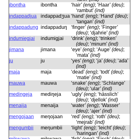
ibontha
ibontha
‘hair’
(eng)
; ‘Haar’
(deu)
;
‘rambut’
(ind)
indappadjua
indappadʒua
‘hand’
(eng)
; ‘Hand’
(deu)
;
‘tangan’
(ind)
indappadung
indappaduŋ
‘finger’
(eng)
; ‘Finger’
(deu)
; ‘djahrie’
(ind)
indumiegjai
indumigjai
‘drink’
(eng)
; ‘trinken’
(deu)
; ‘minum’
(ind)
jimana
jimana
‘eye’
(eng)
; ‘Auge’
(deu)
;
‘mata’
(ind)
ju
ju
‘yes’
(eng)
; ‘ja’
(deu)
; ‘ada’
(ind)
maja
maja
‘dead’
(eng)
; ‘todt’
(deu)
;
‘matie’
(ind)
mauwa
mauwa
‘snake’
(eng)
; ‘Schlange’
(deu)
; ‘ular’
(ind)
medingeja
mediŋeja
‘ugly’
(eng)
; ‘hässlich’
(deu)
; ‘djellok’
(ind)
menaija
menaija
‘water’
(eng)
; ‘Wasser’
(deu)
; ‘ajer’
(ind)
mengojaan
meŋojaan
‘red’
(eng)
; ‘roth’
(deu)
;
‘mejrab’
(ind)
mengumbii
meŋumbii
‘light’
(eng)
; ‘leicht’
(deu)
;
‘haringan’
(ind)
mikwawa
mikwawa
‘fish’
(eng)
; ‘Fisch’
(deu)
;