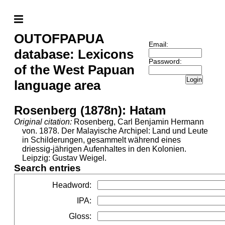
OUTOFPAPUA
Email:
database: Lexicons
Password:
of the West Papuan
Login
language area
Rosenberg (1878n): Hatam
Original citation:
Rosenberg, Carl Benjamin Hermann
von. 1878. Der Malayische Archipel: Land und Leute
in Schilderungen, gesammelt während eines
driessig-jährigen Aufenhaltes in den Kolonien.
Leipzig: Gustav Weigel.
Search entries
Headword
:
IPA
:
Gloss
: