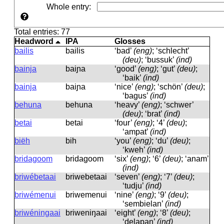
Whole entry
:
Total entries: 77
Headword
IPA
Glosses
bailis
bailis
‘bad’
(eng)
; ‘schlecht’
(deu)
; ‘bussuk’
(ind)
bainja
baiɲa
‘good’
(eng)
; ‘gut’
(deu)
;
‘baik’
(ind)
bainja
baiɲa
‘nice’
(eng)
; ‘schön’
(deu)
;
‘bagus’
(ind)
behuna
behuna
‘heavy’
(eng)
; ‘schwer’
(deu)
; ‘brat’
(ind)
betai
betai
‘four’
(eng)
; ‘4’
(deu)
;
‘ampat’
(ind)
biëh
bih
‘you’
(eng)
; ‘du’
(deu)
;
‘kweh’
(ind)
bridagoom
bridagoom
‘six’
(eng)
; ‘6’
(deu)
; ‘anam’
(ind)
briwébetaai
briwebetaai
‘seven’
(eng)
; ‘7’
(deu)
;
‘tudju’
(ind)
briwémenui
briwemenui
‘nine’
(eng)
; ‘9’
(deu)
;
‘sembielan’
(ind)
briwéningaai
briweniŋaai
‘eight’
(eng)
; ‘8’
(deu)
;
‘delapan’
(ind)