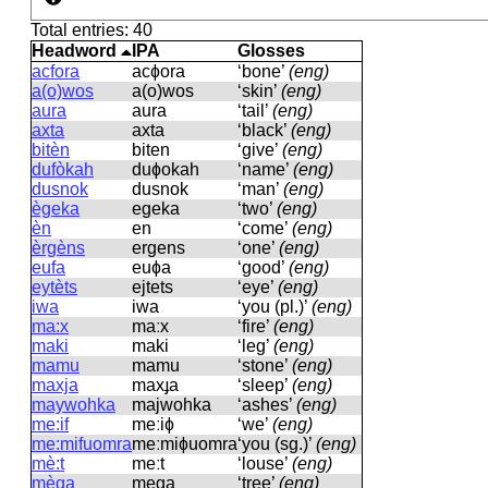
Total entries: 40
Headword
IPA
Glosses
acfora
acɸora
‘bone’
(eng)
a(o)wos
a(o)wos
‘skin’
(eng)
aura
aura
‘tail’
(eng)
axta
axta
‘black’
(eng)
bitèn
biten
‘give’
(eng)
dufòkah
duɸokah
‘name’
(eng)
dusnok
dusnok
‘man’
(eng)
ègeka
eɡeka
‘two’
(eng)
èn
en
‘come’
(eng)
èrgèns
erɡens
‘one’
(eng)
eufa
euɸa
‘good’
(eng)
eytèts
ejtets
‘eye’
(eng)
iwa
iwa
‘you (pl.)’
(eng)
ma:x
maːx
‘fire’
(eng)
maki
maki
‘leg’
(eng)
mamu
mamu
‘stone’
(eng)
maxja
maxɟa
‘sleep’
(eng)
maywohka
majwohka
‘ashes’
(eng)
me:if
meːiɸ
‘we’
(eng)
me:mifuomra
meːmiɸuomra
‘you (sg.)’
(eng)
mè:t
meːt
‘louse’
(eng)
mèga
meɡa
‘tree’
(eng)