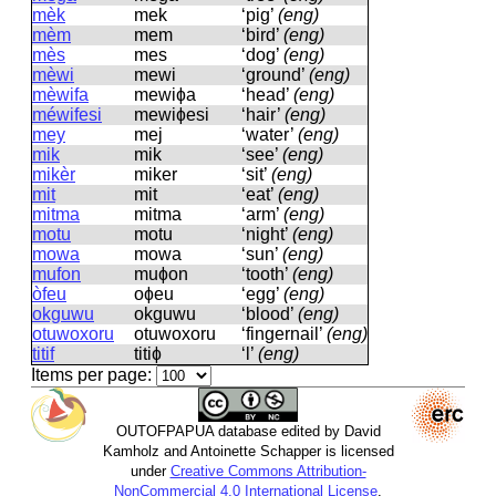
mèk
mek
‘pig’
(eng)
mèm
mem
‘bird’
(eng)
mès
mes
‘dog’
(eng)
mèwi
mewi
‘ground’
(eng)
mèwifa
mewiɸa
‘head’
(eng)
méwifesi
mewiɸesi
‘hair’
(eng)
mey
mej
‘water’
(eng)
mik
mik
‘see’
(eng)
mikèr
miker
‘sit’
(eng)
mit
mit
‘eat’
(eng)
mitma
mitma
‘arm’
(eng)
motu
motu
‘night’
(eng)
mowa
mowa
‘sun’
(eng)
mufon
muɸon
‘tooth’
(eng)
òfeu
oɸeu
‘egg’
(eng)
okguwu
okɡuwu
‘blood’
(eng)
otuwoxoru
otuwoxoru
‘fingernail’
(eng)
titif
titiɸ
‘l’
(eng)
Items per page:
OUTOFPAPUA database edited by David
Kamholz and Antoinette Schapper is licensed
under
Creative Commons Attribution-
NonCommercial 4.0 International License
.