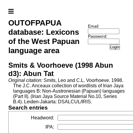
OUTOFPAPUA
Email:
database: Lexicons
Password:
of the West Papuan
Login
language area
Smits & Voorhoeve (1998 Abun
d3): Abun Tat
Original citation:
Smits, Leo and C.L. Voorhoeve. 1998.
The J.C. Anceaux collection of wordlists of Irian Jaya
languages B: Non-Austronesian (Papuan) languages
(Part II). (Irian Jaya Source Material No.10, Series
B.4). Leiden-Jakarta: DSALCUL/IRIS.
Search entries
Headword
:
IPA
: