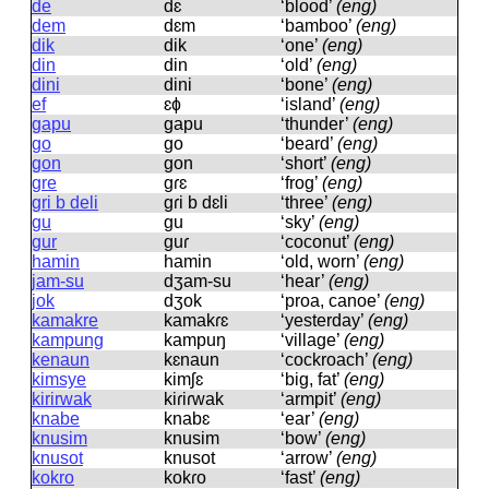
de
dɛ
‘blood’
(eng)
dem
dɛm
‘bamboo’
(eng)
dik
dik
‘one’
(eng)
din
din
‘old’
(eng)
dini
dini
‘bone’
(eng)
ef
ɛɸ
‘island’
(eng)
gapu
ɡapu
‘thunder’
(eng)
go
ɡo
‘beard’
(eng)
gon
ɡon
‘short’
(eng)
gre
ɡɾɛ
‘frog’
(eng)
gri b deli
ɡɾi b dɛli
‘three’
(eng)
gu
ɡu
‘sky’
(eng)
gur
ɡuɾ
‘coconut’
(eng)
hamin
hamin
‘old, worn’
(eng)
jam-su
dʒam-su
‘hear’
(eng)
jok
dʒok
‘proa, canoe’
(eng)
kamakre
kamakɾɛ
‘yesterday’
(eng)
kampung
kampuŋ
‘village’
(eng)
kenaun
kɛnaun
‘cockroach’
(eng)
kimsye
kimʃɛ
‘big, fat’
(eng)
kirirwak
kiɾiɾwak
‘armpit’
(eng)
knabe
knabɛ
‘ear’
(eng)
knusim
knusim
‘bow’
(eng)
knusot
knusot
‘arrow’
(eng)
kokro
kokɾo
‘fast’
(eng)