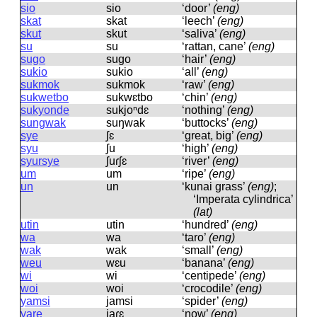
sio
sio
‘door’
(eng)
skat
skat
‘leech’
(eng)
skut
skut
‘saliva’
(eng)
su
su
‘rattan, cane’
(eng)
sugo
suɡo
‘hair’
(eng)
sukio
sukio
‘all’
(eng)
sukmok
sukmok
‘raw’
(eng)
sukwetbo
sukwɛtbo
‘chin’
(eng)
sukyonde
sukjoⁿdɛ
‘nothing’
(eng)
sungwak
suŋwak
‘buttocks’
(eng)
sye
ʃɛ
‘great, big’
(eng)
syu
ʃu
‘high’
(eng)
syursye
ʃuɾʃɛ
‘river’
(eng)
um
um
‘ripe’
(eng)
un
un
‘kunai grass’
(eng)
;
‘Imperata cylindrica’
(lat)
utin
utin
‘hundred’
(eng)
wa
wa
‘taro’
(eng)
wak
wak
‘small’
(eng)
weu
wɛu
‘banana’
(eng)
wi
wi
‘centipede’
(eng)
woi
woi
‘crocodile’
(eng)
yamsi
jamsi
‘spider’
(eng)
yare
jaɾɛ
‘now’
(eng)