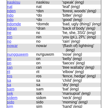
naskisu
naskisu
‘speak’
(eng)
nat
nat
‘leaf’
(eng)
nden
ⁿdɛn
‘forest, woods’
(eng)
ndo
ⁿdo
‘bitter’
(eng)
ndo
ⁿdo
‘good’
(eng)
ndomde
ⁿdomdɛ
‘bad, ugly (thing)’
(eng)
ndran
ⁿdɾan
‘back of body’
(eng)
ne
nɛ
‘he, she, 3SG’
(eng)
nin
nin
‘you (pl.), 2PL’
(eng)
no
no
‘rain’
(eng)
nowar
nowaɾ
‘(flash of) lightning’
(eng)
nungguwem
nuᵑɡuwɛm
‘nose’
(eng)
on
on
‘belly’
(eng)
on
on
‘faeces’
(eng)
ran
ɾan
‘tree wallaby’
(eng)
rit
ɾit
‘elbow’
(eng)
ros
ɾos
‘fence, hedge’
(eng)
sa
sa
‘child’
(eng)
sa
sa
‘dry’
(eng)
sam
sam
‘bat’
(eng)
sek
sɛk
‘marsupial’
(eng)
sidem
sidɛm
‘neck’
(eng)
sido
sido
‘morning’
(eng)
sim
sim
‘hand’
(eng)