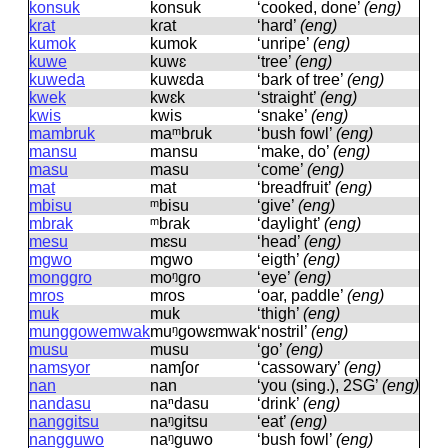
konsuk
konsuk
‘cooked, done’
(eng)
krat
kɾat
‘hard’
(eng)
kumok
kumok
‘unripe’
(eng)
kuwe
kuwɛ
‘tree’
(eng)
kuweda
kuwɛda
‘bark of tree’
(eng)
kwek
kwɛk
‘straight’
(eng)
kwis
kwis
‘snake’
(eng)
mambruk
maᵐbɾuk
‘bush fowl’
(eng)
mansu
mansu
‘make, do’
(eng)
masu
masu
‘come’
(eng)
mat
mat
‘breadfruit’
(eng)
mbisu
ᵐbisu
‘give’
(eng)
mbrak
ᵐbɾak
‘daylight’
(eng)
mesu
mɛsu
‘head’
(eng)
mgwo
mɡwo
‘eigth’
(eng)
monggro
moᵑɡɾo
‘eye’
(eng)
mros
mɾos
‘oar, paddle’
(eng)
muk
muk
‘thigh’
(eng)
munggowemwak
muᵑɡowɛmwak
‘nostril’
(eng)
musu
musu
‘go’
(eng)
namsyor
namʃoɾ
‘cassowary’
(eng)
nan
nan
‘you (sing.), 2SG’
(eng)
nandasu
naⁿdasu
‘drink’
(eng)
nanggitsu
naᵑɡitsu
‘eat’
(eng)
nangguwo
naᵑɡuwo
‘bush fowl’
(eng)