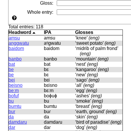
Gloss
:
Whole entry
:
Total entries: 118
Headword
IPA
Glosses
amsu
amsu
‘knee’
(eng)
anggwatu
aᵑɡwatu
‘sweet potato’
(eng)
baidom
baidom
‘midrib of palm frond’
(eng)
banbo
banbo
‘mountain’
(eng)
bat
bat
‘nest’
(eng)
be
bɛ
‘kangaroo’
(eng)
be
bɛ
‘new’
(eng)
bei
bɛi
‘sago’
(eng)
beisno
bɛisno
‘all’
(eng)
beːm
bɛːm
‘egg’
(eng)
bofuf
boɸuɸ
‘ashes’
(eng)
bu
bu
‘smoke’
(eng)
bumtu
bumtu
‘breast’
(eng)
bur
buɾ
‘earth, ground’
(eng)
da
da
‘skin’
(eng)
damdaru
damdaɾu
‘bird of paradise’
(eng)
dar
daɾ
‘dog’
(eng)