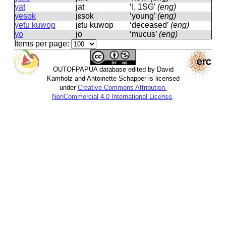
yat
jat
‘I, 1SG’
(eng)
yesok
jɛsok
‘young’
(eng)
yetu kuwop
jɛtu kuwop
‘deceased’
(eng)
yo
jo
‘mucus’
(eng)
Items per page:
OUTOFPAPUA database edited by David
Kamholz and Antoinette Schapper is licensed
under
Creative Commons Attribution-
NonCommercial 4.0 International License
.