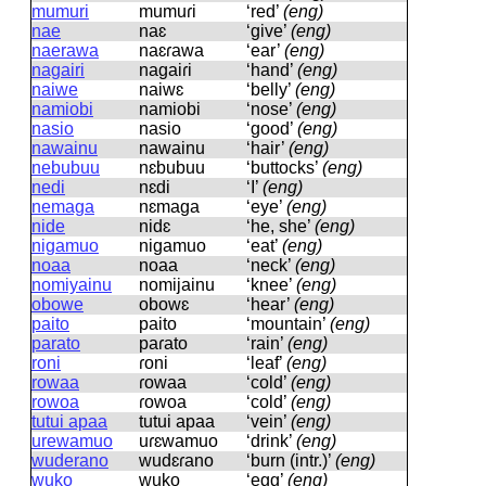
mumuri
mumuɾi
‘red’
(eng)
nae
naɛ
‘give’
(eng)
naerawa
naɛɾawa
‘ear’
(eng)
nagairi
naɡaiɾi
‘hand’
(eng)
naiwe
naiwɛ
‘belly’
(eng)
namiobi
namiobi
‘nose’
(eng)
nasio
nasio
‘good’
(eng)
nawainu
nawainu
‘hair’
(eng)
nebubuu
nɛbubuu
‘buttocks’
(eng)
nedi
nɛdi
‘I’
(eng)
nemaga
nɛmaɡa
‘eye’
(eng)
nide
nidɛ
‘he, she’
(eng)
nigamuo
niɡamuo
‘eat’
(eng)
noaa
noaa
‘neck’
(eng)
nomiyainu
nomijainu
‘knee’
(eng)
obowe
obowɛ
‘hear’
(eng)
paito
paito
‘mountain’
(eng)
parato
paɾato
‘rain’
(eng)
roni
ɾoni
‘leaf’
(eng)
rowaa
ɾowaa
‘cold’
(eng)
rowoa
ɾowoa
‘cold’
(eng)
tutui apaa
tutui apaa
‘vein’
(eng)
urewamuo
uɾɛwamuo
‘drink’
(eng)
wuderano
wudɛɾano
‘burn (intr.)’
(eng)
wuko
wuko
‘egg’
(eng)