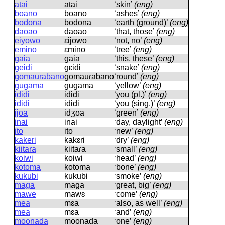
atai
atai
‘skin’
(eng)
boano
boano
‘ashes’
(eng)
bodona
bodona
‘earth (ground)’
(eng)
daoao
daoao
‘that, those’
(eng)
eiyowo
ɛijowo
‘not, no’
(eng)
emino
ɛmino
‘tree’
(eng)
gaia
ɡaia
‘this, these’
(eng)
geidi
ɡɛidi
‘snake’
(eng)
gomaurabano
ɡomauɾabano
‘round’
(eng)
gugama
ɡuɡama
‘yellow’
(eng)
ididi
ididi
‘you (pl.)’
(eng)
ididi
ididi
‘you (sing.)’
(eng)
ijoa
idʒoa
‘green’
(eng)
inai
inai
‘day, daylight’
(eng)
ito
ito
‘new’
(eng)
kakeri
kakɛɾi
‘dry’
(eng)
kiitara
kiitaɾa
‘small’
(eng)
koiwi
koiwi
‘head’
(eng)
kotoma
kotoma
‘bone’
(eng)
kukubi
kukubi
‘smoke’
(eng)
maga
maɡa
‘great, big’
(eng)
mawe
mawɛ
‘come’
(eng)
mea
mɛa
‘also, as well’
(eng)
mea
mɛa
‘and’
(eng)
moonada
moonada
‘one’
(eng)