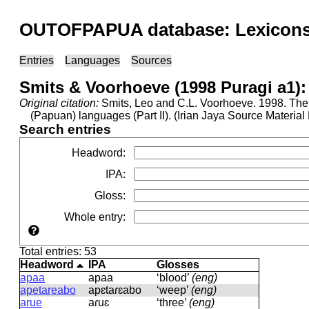
OUTOFPAPUA database: Lexicons 
Entries
Languages
Sources
Smits & Voorhoeve (1998 Puragi a1):
Original citation:
Smits, Leo and C.L. Voorhoeve. 1998. The 
(Papuan) languages (Part II). (Irian Jaya Source Materia
Search entries
Headword
:
IPA
:
Gloss
:
Whole entry
:
Total entries: 53
Headword
IPA
Glosses
apaa
apaa
‘blood’
(eng)
apetareabo
apɛtaɾɛabo
‘weep’
(eng)
arue
aɾuɛ
‘three’
(eng)