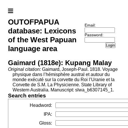
OUTOFPAPUA
Email:
database: Lexicons
Password:
of the West Papuan
Login
language area
Gaimard (1818e): Kupang Malay
Original citation:
Gaimard, Joseph-Paul. 1818. Voyage
physique dans l’hémisphère austral et autour du
monde exécuté sur la corvette du Roi l’Uranie et la
Corvette de S.M. La Physicienne. State Library of
Western Australia. Manuscript: slwa_b6307145_1.
Search entries
Headword
:
IPA
:
Gloss
: