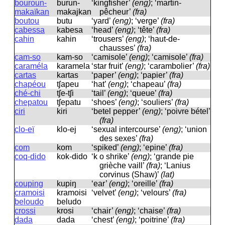
bouroun-
burun-
‘kingfisher’
(eng)
; ‘martin-
makaïkan
makajkan
pêcheur’
(fra)
boutou
butu
‘yard’
(eng)
; ‘verge’
(fra)
cabessa
kabesa
‘head’
(eng)
; ‘tête’
(fra)
cahin
kahin
‘trousers’
(eng)
; ‘haut-de-
chausses’
(fra)
cam-so
kam-so
‘camisole’
(eng)
; ‘camisole’
(fra)
caraméla
karamela
‘star fruit’
(eng)
; ‘carambolier’
(fra)
cartas
kartas
‘paper’
(eng)
; ‘papier’
(fra)
chapéou
tʃapeu
‘hat’
(eng)
; ‘chapeau’
(fra)
ché-chi
tʃe-tʃi
‘tail’
(eng)
; ‘queue’
(fra)
chepatou
tʃepatu
‘shoes’
(eng)
; ‘souliers’
(fra)
ciri
kiri
‘betel pepper’
(eng)
; ‘poivre bétel’
(fra)
clo-eï
klo-ej
‘sexual intercourse’
(eng)
; ‘union
des sexes’
(fra)
com
kom
‘spiked’
(eng)
; ‘epine’
(fra)
coq-dido
kok-dido
‘k o shrike’
(eng)
; ‘grande pie
grièche vaill’
(fra)
; ‘Lanius
corvinus (Shaw)’
(lat)
couping
kupiŋ
‘ear’
(eng)
; ‘oreille’
(fra)
cramoisi
kramoisi
‘velvet’
(eng)
; ‘velours’
(fra)
beloudo
beludo
crossi
krosi
‘chair’
(eng)
; ‘chaise’
(fra)
dada
dada
‘chest’
(eng)
; ‘poitrine’
(fra)