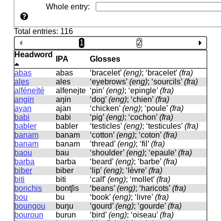
Whole entry
:
Total entries: 116
1
2
Headword
IPA
Glosses
abas
abas
‘bracelet’
(eng)
; ‘bracelet’
(fra)
ales
ales
‘eyebrows’
(eng)
; ‘sourcils’
(fra)
alféneïté
alfenejte
‘pin’
(eng)
; ‘epingle’
(fra)
angin
aŋin
‘dog’
(eng)
; ‘chien’
(fra)
ayan
ajan
‘chicken’
(eng)
; ‘poule’
(fra)
babi
babi
‘pig’
(eng)
; ‘cochon’
(fra)
babler
babler
‘testicles’
(eng)
; ‘testicules’
(fra)
banam
banam
‘cotton’
(eng)
; ‘coton’
(fra)
banam
banam
‘thread’
(eng)
; ‘fil’
(fra)
baou
bau
‘shoulder’
(eng)
; ‘epaule’
(fra)
barba
barba
‘beard’
(eng)
; ‘barbe’
(fra)
biber
biber
‘lip’
(eng)
; ‘lèvre’
(fra)
biti
biti
‘calf’
(eng)
; ‘mollet’
(fra)
bonchis
bontʃis
‘beans’
(eng)
; ‘haricots’
(fra)
bou
bu
‘book’
(eng)
; ‘livre’
(fra)
boungou
buŋu
‘gourd’
(eng)
; ‘gourde’
(fra)
bouroun
burun
‘bird’
(eng)
; ‘oiseau’
(fra)