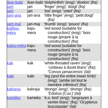
ikan-babi
ikan-babi
‘dolphinfish’
(eng)
; ‘diodon’
(fra)
jarri
jari
‘finger’
(eng)
; ‘doigt’
(fra)
jarri
jari
‘toe’
(eng)
; ‘orteil’
(fra)
jarri-ana
jari-ana
‘little finger’
(eng)
; ‘petit doigt’
(fra)
jarri-maï
jari-maj
‘thumb’
(eng)
; ‘pouce’
(fra)
kaïllou-
kaju-
‘red wood (suitable for
méra
mera
construction)’
(eng)
; ‘bois
rouge (propre à la
construction)’
(fra)
kaïou-méra
kaju-
‘red wood (suitable for
mera
construction)’
(eng)
; ‘bois
rouge (propre à la
construction)’
(fra)
kak
kak
‘white-throated raven’
(eng)
;
‘corbeau à duvet blanc’
(fra)
;
‘Corvus jamaicensis’
(lat)
kaki
kaki
‘leg (and the entire lower limb)’
(eng)
; ‘jambe (et tout le
membre inférieur)’
(fra)
kakraya
kakraja
‘drongo’
(eng)
; ‘drongo’
(fra)
;
‘Edolius (Cuv.)’
(lat)
kaméko
kameko
‘k.o. bird’
(eng)
; ‘langrayen à
ventre blanc’
(fra)
; ‘Ocypterus
leucogaster’
(lat)