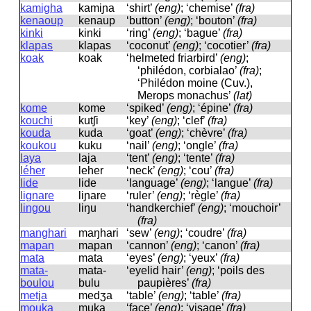
kamigha
kamiɲa
‘shirt’
(eng)
; ‘chemise’
(fra)
kenaoup
kenaup
‘button’
(eng)
; ‘bouton’
(fra)
kinki
kinki
‘ring’
(eng)
; ‘bague’
(fra)
klapas
klapas
‘coconut’
(eng)
; ‘cocotier’
(fra)
koak
koak
‘helmeted friarbird’
(eng)
;
‘philédon, corbialao’
(fra)
;
‘Philédon moine (Cuv.),
Merops monachus’
(lat)
kome
kome
‘spiked’
(eng)
; ‘épine’
(fra)
kouchi
kutʃi
‘key’
(eng)
; ‘clef’
(fra)
kouda
kuda
‘goat’
(eng)
; ‘chèvre’
(fra)
koukou
kuku
‘nail’
(eng)
; ‘ongle’
(fra)
laya
laja
‘tent’
(eng)
; ‘tente’
(fra)
léher
leher
‘neck’
(eng)
; ‘cou’
(fra)
lide
lide
‘language’
(eng)
; ‘langue’
(fra)
lignare
liɲare
‘ruler’
(eng)
; ‘règle’
(fra)
lingou
liŋu
‘handkerchief’
(eng)
; ‘mouchoir’
(fra)
manghari
maŋhari
‘sew’
(eng)
; ‘coudre’
(fra)
mapan
mapan
‘cannon’
(eng)
; ‘canon’
(fra)
mata
mata
‘eyes’
(eng)
; ‘yeux’
(fra)
mata-
mata-
‘eyelid hair’
(eng)
; ‘poils des
boulou
bulu
paupières’
(fra)
metja
medʒa
‘table’
(eng)
; ‘table’
(fra)
mouka
muka
‘face’
(eng)
; ‘visage’
(fra)