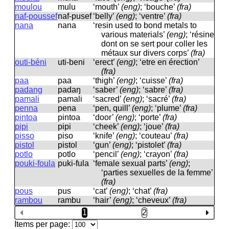
moulou
mulu
‘mouth’
(eng)
; ‘bouche’
(fra)
naf-poussef
naf-pusef
‘belly’
(eng)
; ‘ventre’
(fra)
nana
nana
‘resin used to bond metals to
various materials’
(eng)
; ‘résine
dont on se sert pour coller les
métaux sur divers corps’
(fra)
outi-béni
uti-beni
‘erect’
(eng)
; ‘etre en érection’
(fra)
paa
paa
‘thigh’
(eng)
; ‘cuisse’
(fra)
padang
padaŋ
‘saber’
(eng)
; ‘sabre’
(fra)
pamali
pamali
‘sacred’
(eng)
; ‘sacré’
(fra)
penna
pena
‘pen, quill’
(eng)
; ‘plume’
(fra)
pintoa
pintoa
‘door’
(eng)
; ‘porte’
(fra)
pipi
pipi
‘cheek’
(eng)
; ‘joue’
(fra)
pisso
piso
‘knife’
(eng)
; ‘couteau’
(fra)
pistol
pistol
‘gun’
(eng)
; ‘pistolet’
(fra)
potlo
potlo
‘pencil’
(eng)
; ‘crayon’
(fra)
pouki-foula
puki-fula
‘female sexual parts’
(eng)
;
‘parties sexuelles de la femme’
(fra)
pous
pus
‘cat’
(eng)
; ‘chat’
(fra)
rambou
rambu
‘hair’
(eng)
; ‘cheveux’
(fra)
1
2
Items per page: