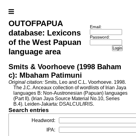
OUTOFPAPUA
Email:
database: Lexicons
Password:
of the West Papuan
Login
language area
Smits & Voorhoeve (1998 Baham
c): Mbaham Patimuni
Original citation:
Smits, Leo and C.L. Voorhoeve. 1998.
The J.C. Anceaux collection of wordlists of Irian Jaya
languages B: Non-Austronesian (Papuan) languages
(Part II). (Irian Jaya Source Material No.10, Series
B.4). Leiden-Jakarta: DSALCUL/IRIS.
Search entries
Headword
:
IPA
: