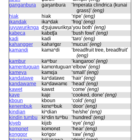
ganganbura
ɡaŋanbuɾa
‘Imperata clindrica (kunai
grass)’
(eng)
hiak
hiak
‘ripe’
(eng)
ikandak
ikaⁿdak
‘frog’
(eng)
juyuwuriknga
dʒujuwuɾikŋa
‘you both’
(eng)
kabeca
kabɛtʃa
‘bush fowl’
(eng)
kadi
kadi
‘taro’
(eng)
kahangger
kahaᵑɡɛɾ
‘mucus’
(eng)
kamandi
kamaⁿdi
‘breadfruit tree, breadfruit’
(eng)
kambur
kaᵐbuɾ
‘kangaroo’
(eng)
kamentuguan
kamɛntuɡuan
‘elbow’
(eng)
kameya
kamɛja
‘small’
(eng)
kandatawe
kaⁿdatawɛ
‘hair’
(eng)
kandawame
kaⁿdawamɛ
‘head’
(eng)
kawet
kawɛt
‘come’
(eng)
kaye
kajɛ
‘cooked, done’
(eng)
kboun
kboun
‘cold’
(eng)
kenembuk
kɛnɛᵐbuk
‘door’
(eng)
kindian
kiⁿdian
‘he/she’
(eng)
kindin tumbu
kiⁿdin tuᵐbu
‘hundred’
(eng)
kiyeb
kijɛb
‘eye’
(eng)
komonet
komonɛt
‘hear’
(eng)
konggor
koᵑɡoɾ
‘raw’
(eng)
kriyanawa
kɾijanawa
‘drink’
(eng)