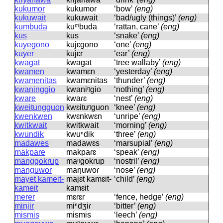
kukumor
kukumoɾ
‘bow’
(eng)
kukuwait
kukuwait
‘bad/ugly (things)’
(eng)
kumbuda
kuᵐbuda
‘rattan, cane’
(eng)
kus
kus
‘snake’
(eng)
kuyegono
kujɛɡono
‘one’
(eng)
kuyer
kujɛɾ
‘ear’
(eng)
kwagat
kwaɡat
‘tree wallaby’
(eng)
kwamen
kwamɛn
‘yesterday’
(eng)
kwamenitas
kwamɛnitas
‘thunder’
(eng)
kwaninggio
kwaniᵑɡio
‘nothing’
(eng)
kware
kwaɾɛ
‘nest’
(eng)
kweitungguon
kwɛituᵑɡuon
‘knee’
(eng)
kwenkwen
kwɛnkwɛn
‘unripe’
(eng)
kwitkwait
kwitkwait
‘morning’
(eng)
kwundik
kwuⁿdik
‘three’
(eng)
madawes
madawɛs
‘marsupial’
(eng)
makpare
makpaɾɛ
‘speak’
(eng)
manggokrup
maᵑɡokɾup
‘nostril’
(eng)
manguwor
maŋuwoɾ
‘nose’
(eng)
mayet kameit-
majɛt kamɛit-
‘child’
(eng)
kameit
kamɛit
merer
mɛɾɛɾ
‘fence, hedge’
(eng)
minjir
miⁿdʒiɾ
‘bitter’
(eng)
mismis
mismis
‘leech’
(eng)