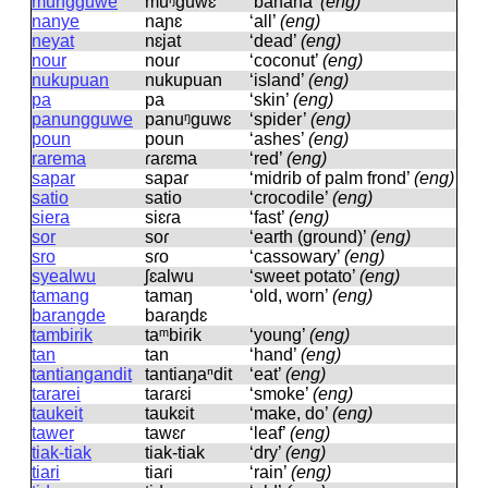
mungguwe
muᵑɡuwɛ
‘banana’
(eng)
nanye
naɲɛ
‘all’
(eng)
neyat
nɛjat
‘dead’
(eng)
nour
nouɾ
‘coconut’
(eng)
nukupuan
nukupuan
‘island’
(eng)
pa
pa
‘skin’
(eng)
panungguwe
panuᵑɡuwɛ
‘spider’
(eng)
poun
poun
‘ashes’
(eng)
rarema
ɾaɾɛma
‘red’
(eng)
sapar
sapaɾ
‘midrib of palm frond’
(eng)
satio
satio
‘crocodile’
(eng)
siera
siɛɾa
‘fast’
(eng)
sor
soɾ
‘earth (ground)’
(eng)
sro
sɾo
‘cassowary’
(eng)
syealwu
ʃɛalwu
‘sweet potato’
(eng)
tamang
tamaŋ
‘old, worn’
(eng)
barangde
baɾaŋdɛ
tambirik
taᵐbiɾik
‘young’
(eng)
tan
tan
‘hand’
(eng)
tantiangandit
tantiaŋaⁿdit
‘eat’
(eng)
tararei
taɾaɾɛi
‘smoke’
(eng)
taukeit
taukɛit
‘make, do’
(eng)
tawer
tawɛɾ
‘leaf’
(eng)
tiak-tiak
tiak-tiak
‘dry’
(eng)
tiari
tiaɾi
‘rain’
(eng)