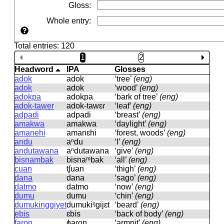
Gloss
:
Whole entry
:
Total entries: 120
1
2
Headword
IPA
Glosses
adok
adok
‘tree’
(eng)
adok
adok
‘wood’
(eng)
adokpa
adokpa
‘bark of tree’
(eng)
adok-tawer
adok-tawɛɾ
‘leaf’
(eng)
adpadi
adpadi
‘breast’
(eng)
amakwa
amakwa
‘daylight’
(eng)
amanehi
amanɛhi
‘forest, woods’
(eng)
andu
aⁿdu
‘I’
(eng)
andutawana
aⁿdutawana
‘give’
(eng)
bisnambak
bisnaᵐbak
‘all’
(eng)
cuan
tʃuan
‘thigh’
(eng)
dana
dana
‘sago’
(eng)
datmo
datmo
‘now’
(eng)
dumu
dumu
‘chin’
(eng)
dumukinggiyet
dumukiᵑɡijɛt
‘beard’
(eng)
ebis
ɛbis
‘back of body’
(eng)
faron
ɸaɾon
‘armpit’
(eng)