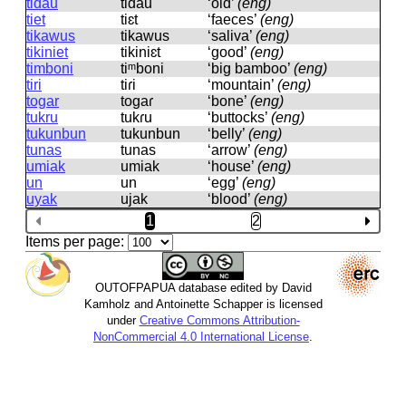
tidau
tidau
‘old’
(eng)
tiet
tiɛt
‘faeces’
(eng)
tikawus
tikawus
‘saliva’
(eng)
tikiniet
tikiniɛt
‘good’
(eng)
timboni
tiᵐboni
‘big bamboo’
(eng)
tiri
tiɾi
‘mountain’
(eng)
togar
toɡaɾ
‘bone’
(eng)
tukru
tukɾu
‘buttocks’
(eng)
tukunbun
tukunbun
‘belly’
(eng)
tunas
tunas
‘arrow’
(eng)
umiak
umiak
‘house’
(eng)
un
un
‘egg’
(eng)
uyak
ujak
‘blood’
(eng)
1
2
Items per page:
OUTOFPAPUA database edited by David
Kamholz and Antoinette Schapper is licensed
under
Creative Commons Attribution-
NonCommercial 4.0 International License
.