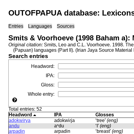
OUTOFPAPUA database: Lexicons 
Entries
Languages
Sources
Smits & Voorhoeve (1998 Baham a)
Original citation:
Smits, Leo and C.L. Voorhoeve. 1998. The 
(Papuan) languages (Part II). (Irian Jaya Source Materia
Search entries
Headword
:
IPA
:
Gloss
:
Whole entry
:
Total entries: 52
Headword
IPA
Glosses
adokwirya
adokwiɾja
‘tree’
(eng)
andu
aⁿdu
‘I’
(eng)
arpadin
aɾpadin
‘breast’
(eng)