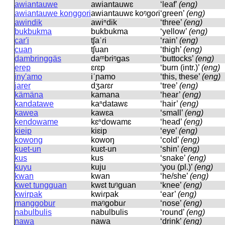
awiantauwe
awiantauwɛ
‘leaf’
(eng)
awiantauwe konggori
awiantauwɛ koᵑɡoɾi
‘green’
(eng)
awindik
awiⁿdik
‘three’
(eng)
bukbukma
bukbukma
‘yellow’
(eng)
car'i
tʃaˈɾi
‘rain’
(eng)
cuan
tʃuan
‘thigh’
(eng)
dambringgäs
daᵐbɾiᵑɡas
‘buttocks’
(eng)
erep
ɛɾɛp
‘burn (intr.)’
(eng)
iny'amo
iˈɲamo
‘this, these’
(eng)
jarer
dʒaɾɛɾ
‘tree’
(eng)
kämäna
kamana
‘hear’
(eng)
kandatawe
kaⁿdatawɛ
‘hair’
(eng)
kawea
kawɛa
‘small’
(eng)
kendowame
kɛⁿdowamɛ
‘head’
(eng)
kieip
kiɛip
‘eye’
(eng)
kowong
kowoŋ
‘cold’
(eng)
kuet-un
kuɛt-un
‘shin’
(eng)
kus
kus
‘snake’
(eng)
kuyu
kuju
‘you (pl.)’
(eng)
kwan
kwan
‘he/she’
(eng)
kwet tungguan
kwɛt tuᵑɡuan
‘knee’
(eng)
kwirpak
kwiɾpak
‘ear’
(eng)
manggobur
maᵑɡobuɾ
‘nose’
(eng)
nabulbulis
nabulbulis
‘round’
(eng)
nawa
nawa
‘drink’
(eng)