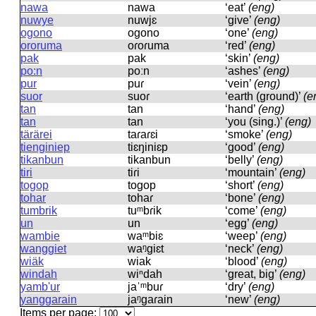
nawa
nawa
‘eat’
(eng)
nuwye
nuwjɛ
‘give’
(eng)
ogono
oɡono
‘one’
(eng)
ororuma
oɾoɾuma
‘red’
(eng)
pak
pak
‘skin’
(eng)
po:n
poːn
‘ashes’
(eng)
pur
puɾ
‘vein’
(eng)
suor
suoɾ
‘earth (ground)’
(e
tan
tan
‘hand’
(eng)
tan
tan
‘you (sing.)’
(eng)
tärärei
taɾaɾɛi
‘smoke’
(eng)
tienginiep
tiɛŋiniɛp
‘good’
(eng)
tikanbun
tikanbun
‘belly’
(eng)
tiri
tiɾi
‘mountain’
(eng)
togop
toɡop
‘short’
(eng)
tohar
tohaɾ
‘bone’
(eng)
tumbrik
tuᵐbɾik
‘come’
(eng)
un
un
‘egg’
(eng)
wambie
waᵐbiɛ
‘weep’
(eng)
wanggiet
waᵑɡiɛt
‘neck’
(eng)
wiäk
wiak
‘blood’
(eng)
windah
wiⁿdah
‘great, big’
(eng)
yamb'ur
jaˈᵐbuɾ
‘dry’
(eng)
yanggarain
jaᵑɡaɾain
‘new’
(eng)
Items per page: