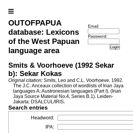
OUTOFPAPUA
Email:
database: Lexicons
Password:
of the West Papuan
Login
language area
Smits & Voorhoeve (1992 Sekar
b): Sekar Kokas
Original citation:
Smits, Leo and C.L. Voorhoeve. 1992.
The J.C. Anceaux collection of wordlists of Irian Jaya
languages A: Austronesian languages (Part I). (Irian
Jaya Source Material No.4, Series B.1). Leiden-
Jakarta: DSALCUL/IRIS.
Search entries
Headword
:
IPA
: