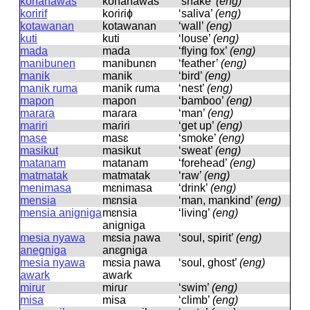
konanawas
konanawas
‘snake’
(eng)
koririf
koɾiɾiɸ
‘saliva’
(eng)
kotawanan
kotawanan
‘wall’
(eng)
kuti
kuti
‘louse’
(eng)
mada
mada
‘flying fox’
(eng)
manibunen
manibunɛn
‘feather’
(eng)
manik
manik
‘bird’
(eng)
manik ruma
manik ɾuma
‘nest’
(eng)
mapon
mapon
‘bamboo’
(eng)
marara
maɾaɾa
‘man’
(eng)
mariri
maɾiɾi
‘get up’
(eng)
mase
masɛ
‘smoke’
(eng)
masikut
masikut
‘sweat’
(eng)
matanam
matanam
‘forehead’
(eng)
matmatak
matmatak
‘raw’
(eng)
menimasa
mɛnimasa
‘drink’
(eng)
mensia
mɛnsia
‘man, mankind’
(eng)
mensia anigniga
mɛnsia
‘living’
(eng)
aniɡniɡa
mesia nyawa
mɛsia ɲawa
‘soul, spirit’
(eng)
anegniga
anɛɡniɡa
mesia nyawa
mɛsia ɲawa
‘soul, ghost’
(eng)
awark
awaɾk
mirur
miɾuɾ
‘swim’
(eng)
misa
misa
‘climb’
(eng)