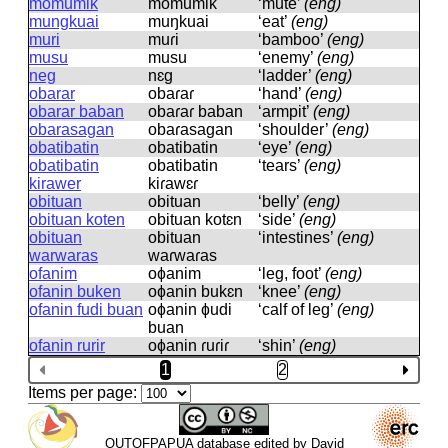
momumik
momumik
‘mute’
(eng)
mungkuai
muŋkuai
‘eat’
(eng)
muri
muɾi
‘bamboo’
(eng)
musu
musu
‘enemy’
(eng)
neg
nɛɡ
‘ladder’
(eng)
obarar
obaɾaɾ
‘hand’
(eng)
obarar baban
obaɾaɾ baban
‘armpit’
(eng)
obarasagan
obaɾasaɡan
‘shoulder’
(eng)
obatibatin
obatibatin
‘eye’
(eng)
obatibatin
obatibatin
‘tears’
(eng)
kirawer
kiɾawɛɾ
obituan
obituan
‘belly’
(eng)
obituan koten
obituan kotɛn
‘side’
(eng)
obituan
obituan
‘intestines’
(eng)
warwaras
waɾwaɾas
ofanim
oɸanim
‘leg, foot’
(eng)
ofanin buken
oɸanin bukɛn
‘knee’
(eng)
ofanin fudi buan
oɸanin ɸudi
‘calf of leg’
(eng)
buan
ofanin rurir
oɸanin ɾuɾiɾ
‘shin’
(eng)
1
2
Items per page:
OUTOFPAPUA database edited by David