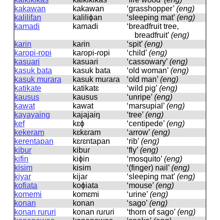
kakawan
kakawan
‘grasshopper’
(eng)
kalilifan
kaliliɸan
‘sleeping mat’
(eng)
kamadi
kamadi
‘breadfruit tree,
breadfruit’
(eng)
karin
kaɾin
‘spit’
(eng)
karopi-ropi
kaɾopi-ɾopi
‘child’
(eng)
kasuari
kasuaɾi
‘cassowary’
(eng)
kasuk bata
kasuk bata
‘old woman’
(eng)
kasuk murara
kasuk muɾaɾa
‘old man’
(eng)
katikate
katikatɛ
‘wild pig’
(eng)
kausus
kausus
‘unripe’
(eng)
kawat
kawat
‘marsupial’
(eng)
kayayaing
kajajaiŋ
‘tree’
(eng)
kef
kɛɸ
‘centipede’
(eng)
kekeram
kɛkɛɾam
‘arrow’
(eng)
kerentapan
kɛɾɛntapan
‘rib’
(eng)
kibur
kibuɾ
‘fly’
(eng)
kifin
kiɸin
‘mosquito’
(eng)
kisim
kisim
‘(finger) nail’
(eng)
kiyar
kijaɾ
‘sleeping mat’
(eng)
kofiata
koɸiata
‘mouse’
(eng)
komemi
komɛmi
‘urine’
(eng)
konan
konan
‘sago’
(eng)
konan rururi
konan ɾuɾuɾi
‘thorn of sago’
(eng)