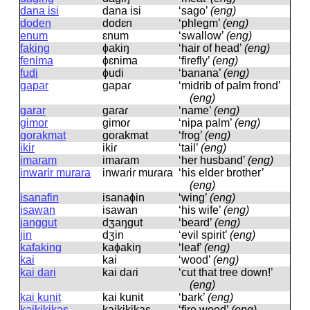
dana isi
dana isi
‘sago’
(eng)
doden
dodɛn
‘phlegm’
(eng)
enum
ɛnum
‘swallow’
(eng)
faking
ɸakiŋ
‘hair of head’
(eng)
fenima
ɸɛnima
‘firefly’
(eng)
fudi
ɸudi
‘banana’
(eng)
gapar
ɡapaɾ
‘midrib of palm frond’
(eng)
garar
ɡaɾaɾ
‘name’
(eng)
gimor
ɡimoɾ
‘nipa palm’
(eng)
gorakmat
ɡoɾakmat
‘frog’
(eng)
ikir
ikiɾ
‘tail’
(eng)
imaram
imaɾam
‘her husband’
(eng)
inwarir murara
inwaɾiɾ muɾaɾa
‘his elder brother’
(eng)
isanafin
isanaɸin
‘wing’
(eng)
isawan
isawan
‘his wife’
(eng)
janggut
dʒaŋɡut
‘beard’
(eng)
jin
dʒin
‘evil spirit’
(eng)
kafaking
kaɸakiŋ
‘leaf’
(eng)
kai
kai
‘wood’
(eng)
kai dari
kai daɾi
‘cut that tree down!’
(eng)
kai kunit
kai kunit
‘bark’
(eng)
kaikikikas
kaikikikas
‘fire wood’
(eng)