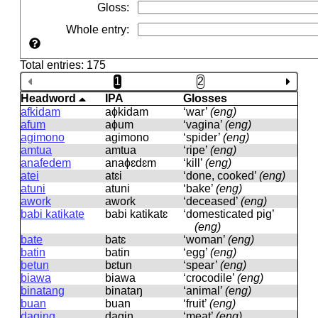
Gloss
:
Whole entry
:
Total entries: 175
1
2
Headword
IPA
Glosses
afkidam
aɸkidam
‘war’
(eng)
afum
aɸum
‘vagina’
(eng)
agimono
aɡimono
‘spider’
(eng)
amtua
amtua
‘ripe’
(eng)
anafedem
anaɸɛdɛm
‘kill’
(eng)
atei
atɛi
‘done, cooked’
(eng)
atuni
atuni
‘bake’
(eng)
awork
awoɾk
‘deceased’
(eng)
babi katikate
babi katikatɛ
‘domesticated pig’
(eng)
bate
batɛ
‘woman’
(eng)
batin
batin
‘egg’
(eng)
betun
bɛtun
‘spear’
(eng)
biawa
biawa
‘crocodile’
(eng)
binatang
binataŋ
‘animal’
(eng)
buan
buan
‘fruit’
(eng)
daging
daɡiŋ
‘meat’
(eng)