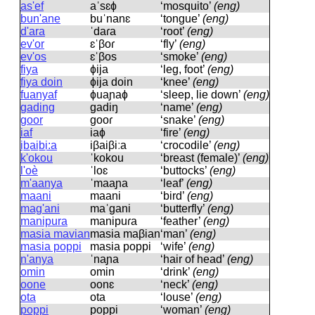
as'ef
aˈsɛɸ
‘mosquito’
(eng)
bun'ane
buˈnanɛ
‘tongue’
(eng)
d'ara
ˈdaɾa
‘root’
(eng)
ev'or
ɛˈβoɾ
‘fly’
(eng)
ev'os
ɛˈβos
‘smoke’
(eng)
fiya
ɸija
‘leg, foot’
(eng)
fiya doin
ɸija doin
‘knee’
(eng)
fuanyaf
ɸuaɲaɸ
‘sleep, lie down’
(eng)
gading
ɡadiŋ
‘name’
(eng)
goor
ɡooɾ
‘snake’
(eng)
iaf
iaɸ
‘fire’
(eng)
ib̲aib̲i:a
iβaiβiːa
‘crocodile’
(eng)
k'okou
ˈkokou
‘breast (female)’
(eng)
l'oè
ˈloɛ
‘buttocks’
(eng)
m'aanya
ˈmaaɲa
‘leaf’
(eng)
maani
maani
‘bird’
(eng)
mag'ani
maˈɡani
‘butterfly’
(eng)
manipura
manipuɾa
‘feather’
(eng)
masia mavian
masia maβian
‘man’
(eng)
masia poppi
masia poppi
‘wife’
(eng)
n'anya
ˈnaɲa
‘hair of head’
(eng)
omin
omin
‘drink’
(eng)
oone
oonɛ
‘neck’
(eng)
ota
ota
‘louse’
(eng)
poppi
poppi
‘woman’
(eng)