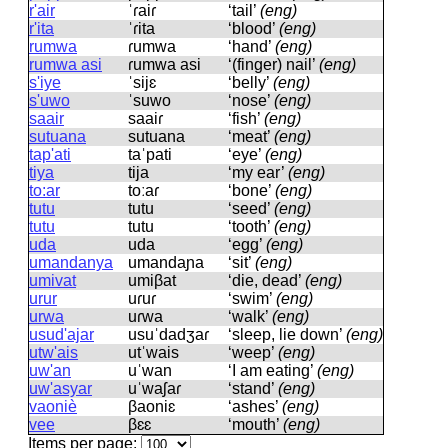
r'air
ˈɾaiɾ
‘tail’
(eng)
r'ita
ˈɾita
‘blood’
(eng)
rumwa
ɾumwa
‘hand’
(eng)
rumwa asi
ɾumwa asi
‘(finger) nail’
(eng)
s'iye
ˈsijɛ
‘belly’
(eng)
s'uwo
ˈsuwo
‘nose’
(eng)
saair
saaiɾ
‘fish’
(eng)
sutuana
sutuana
‘meat’
(eng)
tap'ati
taˈpati
‘eye’
(eng)
tiya
tija
‘my ear’
(eng)
to:ar
toːaɾ
‘bone’
(eng)
tutu
tutu
‘seed’
(eng)
tutu
tutu
‘tooth’
(eng)
uda
uda
‘egg’
(eng)
umandanya
umandaɲa
‘sit’
(eng)
umivat
umiβat
‘die, dead’
(eng)
urur
uɾuɾ
‘swim’
(eng)
urwa
uɾwa
‘walk’
(eng)
usud'ajar
usuˈdadʒaɾ
‘sleep, lie down’
(eng)
utw'ais
utˈwais
‘weep’
(eng)
uw'an
uˈwan
‘I am eating’
(eng)
uw'asyar
uˈwaʃaɾ
‘stand’
(eng)
vaoniè
βaoniɛ
‘ashes’
(eng)
vee
βɛɛ
‘mouth’
(eng)
Items per page: