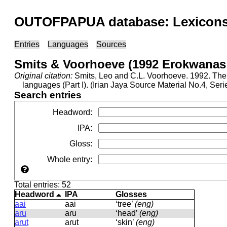
OUTOFPAPUA database: Lexicons 
Entries
Languages
Sources
Smits & Voorhoeve (1992 Erokwanas
Original citation:
Smits, Leo and C.L. Voorhoeve. 1992. The J
languages (Part I). (Irian Jaya Source Material No.4, Se
Search entries
Headword
:
IPA
:
Gloss
:
Whole entry
:
Total entries: 52
Headword
IPA
Glosses
aai
aai
‘tree’
(eng)
aru
aɾu
‘head’
(eng)
arut
aɾut
‘skin’
(eng)