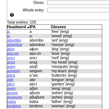
Gloss
:
Whole entry
:
Total entries: 105
Headword
IPA
Glosses
a:
aː
‘tree’
(eng)
a:
aː
‘wood’
(eng)
abombo
abombo
‘ant’
(eng)
adombar
adombaɾ
‘mouse’
(eng)
afun
aɸun
‘dog’
(eng)
apu:sir
apuːsiɾ
‘bow’
(eng)
ara:r
aɾaːɾ
‘roof’
(eng)
arug
aɾuɡ
‘my head’
(eng)
asev
asɛβ
‘mosquito’
(eng)
asigom
asiɡom
‘my tears’
(eng)
ata'e
aˈtaɛ
‘buttocks’
(eng)
atèr
atɛɾ
‘tongue’
(eng)
ato:t
atoːt
‘garden’
(eng)
aven
aβɛn
‘wing’
(eng)
avune
aβunɛ
‘ashes’
(eng)
avuvune
aβuβunɛ
‘ashes’
(eng)
baba
baba
‘father’
(eng)
bimbine
bimbinɛ
‘woman’
(eng)