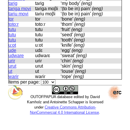
tarig
taɾiɡ
‘my body’
(eng)
tariga movi
taɾiɡa moβi
‘(to be in) pain’
(eng)
tariu movi
taɾiu moβi
‘(to be in) pain’
(eng)
tor
toɾ
‘bone’
(eng)
toto:r
totoːɾ
‘thorn’
(eng)
tutu
tutu
‘fruit’
(eng)
tutu
tutu
‘seed’
(eng)
tutu
tutu
‘tooth’
(eng)
u:ot
uːot
‘knife’
(eng)
ude
udɛ
‘egg’
(eng)
udware
udwaɾɛ
‘sweat’
(eng)
urir
uɾiɾ
‘chin’
(eng)
urut
uɾut
‘skin’
(eng)
ut
ut
‘louse’
(eng)
warir
waɾiɾ
‘rope’
(eng)
Items per page:
OUTOFPAPUA database edited by David
Kamholz and Antoinette Schapper is licensed
under
Creative Commons Attribution-
NonCommercial 4.0 International License
.