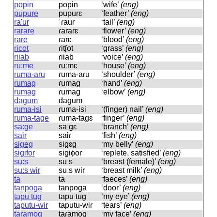
popin
popin
‘wife’
(eng)
pupure
pupuɾɛ
‘feather’
(eng)
ra'ur
ˈɾauɾ
‘tail’
(eng)
rarare
ɾaɾaɾɛ
‘flower’
(eng)
rare
ɾaɾɛ
‘blood’
(eng)
ricot
ɾitʃot
‘grass’
(eng)
riiab
ɾiiab
‘voice’
(eng)
ru:me
ɾuːmɛ
‘house’
(eng)
ruma-aru
ɾuma-aɾu
‘shoulder’
(eng)
rumag
ɾumaɡ
‘hand’
(eng)
rumag
ɾumaɡ
‘elbow’
(eng)
dagum
daɡum
ruma-isi
ɾuma-isi
‘(finger) nail’
(eng)
ruma-tage
ɾuma-taɡɛ
‘finger’
(eng)
sa:ge
saːɡɛ
‘branch’
(eng)
sair
saiɾ
‘fish’
(eng)
sigeg
siɡɛɡ
‘my belly’
(eng)
sigifor
siɡiɸoɾ
‘replete, satisfied’
(eng)
su:s
suːs
‘breast (female)’
(eng)
su:s wir
suːs wiɾ
‘breast milk’
(eng)
ta
ta
‘faeces’
(eng)
tanpoga
tanpoɡa
‘door’
(eng)
tapu tug
tapu tuɡ
‘my eye’
(eng)
taputu-wir
taputu-wiɾ
‘tears’
(eng)
taramog
taɾamoɡ
‘my face’
(eng)