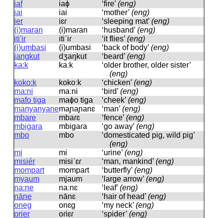
iaf
iaɸ
‘fire’
(eng)
iai
iai
‘mother’
(eng)
ier
iɛɾ
‘sleeping mat’
(eng)
(i)maran
(i)maɾan
‘husband’
(eng)
iti'ir
itiˈiɾ
‘it flies’
(eng)
(i)umbasi
(i)umbasi
‘back of body’
(eng)
jangkut
dʒaŋkut
‘beard’
(eng)
ka:k
kaːk
‘older brother, older sister’
(eng)
koko:k
kokoːk
‘chicken’
(eng)
ma:ni
maːni
‘bird’
(eng)
mafo tiga
maɸo tiɡa
‘cheek’
(eng)
manyanyane
maɲaɲanɛ
‘man’
(eng)
mbare
mbaɾɛ
‘fence’
(eng)
mbigara
mbiɡaɾa
‘go away’
(eng)
mbo
mbo
‘domesticated pig, wild pig’
(eng)
mi
mi
‘urine’
(eng)
misiér
misiˈɛɾ
‘man, mankind’
(eng)
mompart
mompaɾt
‘butterfly’
(eng)
myaum
mjaum
‘large arrow’
(eng)
na:ne
naːnɛ
‘leaf’
(eng)
nāne
nānɛ
‘hair of head’
(eng)
oneg
onɛɡ
‘my neck’
(eng)
orier
oɾiɛɾ
‘spider’
(eng)