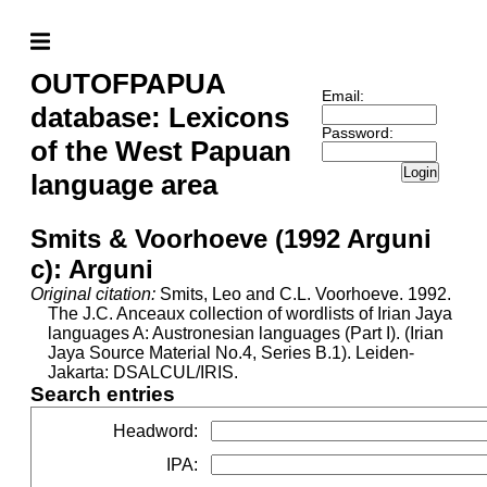
OUTOFPAPUA
Email:
database: Lexicons
Password:
of the West Papuan
Login
language area
Smits & Voorhoeve (1992 Arguni
c): Arguni
Original citation:
Smits, Leo and C.L. Voorhoeve. 1992.
The J.C. Anceaux collection of wordlists of Irian Jaya
languages A: Austronesian languages (Part I). (Irian
Jaya Source Material No.4, Series B.1). Leiden-
Jakarta: DSALCUL/IRIS.
Search entries
Headword
:
IPA
: