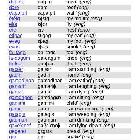
dagim
daɡim
‘meat’
(eng)
dare
daɾɛ
‘root’
(eng)
eapa:pit
ɛapaːpit
‘wall’
(eng)
èfèig
ɛɸɛiɡ
‘my mouth’
(eng)
efor
ɛɸoɾ
‘fly’
(eng)
ere
ɛɾɛ
‘nest’
(eng)
etigag
ɛtiɡaɡ
‘my ear’
(eng)
evag
ɛβaɡ
‘my foot’
(eng)
evas
ɛβas
‘smoke’
(eng)
fa -tage
ɸa -taɡɛ
‘toe’
(eng)
fa-dagum
ɸa-daɡum
‘knee’
(eng)
fa-fuar
ɸa-ɸuaɾ
‘thigh’
(eng)
ga:sèr
ɡaːsɛɾ
‘I am standing’
(eng)
gadin
ɡadin
‘name’
(eng)
gamadinan
ɡamadinan
‘I am eating’
(eng)
gamarif
ɡamaɾiɸ
‘I am laughing’
(eng)
gamat
ɡamat
‘I am dying’
(eng)
gamdagen
ɡamdaɡɛn
‘I am sitting’
(eng)
gamimi
ɡamimi
‘child’
(eng)
garur
ɡaɾuɾ
‘I am swimming’
(eng)
gatagis
ɡataɡis
‘I am weeping’
(eng)
gaumun
ɡaumun
‘I am drinking’
(eng)
gave'enef
ɡaβɛˈɛnɛɸ
‘I am lying down’
(eng)
gegeret
ɡɛɡɛɾɛt
‘breast’
(eng)
gor
ɡoɾ
‘snake’
(eng)